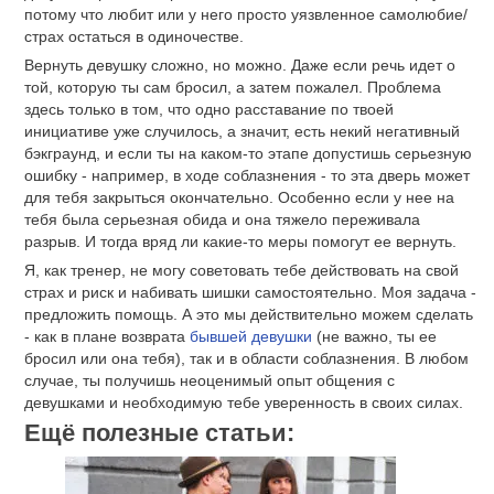
потому что любит или у него просто уязвленное самолюбие/
страх остаться в одиночестве.
Вернуть девушку сложно, но можно. Даже если речь идет о
той, которую ты сам бросил, а затем пожалел. Проблема
здесь только в том, что одно расставание по твоей
инициативе уже случилось, а значит, есть некий негативный
бэкграунд, и если ты на каком-то этапе допустишь серьезную
ошибку - например, в ходе соблазнения - то эта дверь может
для тебя закрыться окончательно. Особенно если у нее на
тебя была серьезная обида и она тяжело переживала
разрыв. И тогда вряд ли какие-то меры помогут ее вернуть.
Я, как тренер, не могу советовать тебе действовать на свой
страх и риск и набивать шишки самостоятельно. Моя задача -
предложить помощь. А это мы действительно можем сделать
- как в плане возврата
бывшей девушки
(не важно, ты ее
бросил или она тебя), так и в области соблазнения. В любом
случае, ты получишь неоценимый опыт общения с
девушками и необходимую тебе уверенность в своих силах.
Ещё полезные статьи: