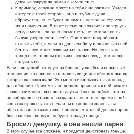
девушка закрутила роман с кем-то еще;
К примеру, девушка может на тебя еще злиться. Увидев
интерес с твоей стороны, она в глубине души
обрадуется, но не будет понимать, насколько серьезны
твои намерения. В то же время она захочет провернуть
легкую месть - за одно посмотреть, не потерял ли ты
былую уверенность в себе. Она может попробовать
отказать тебе, и если ты дашь слабину и начнешь за ней
бегать - все может закончиться плохо. Но если ты на
холод с ее стороны ответишь шагом назад, то можешь
получить все.
Если с девушкой, которую ты бросил, у вас были серьезные
отношения, то наверняка остались вещи или обстоятельства,
которые вас связывали. Это можно использовать как повод
для общения. Причем ты не должен проявлять к ней никаких
знаков внимания - вы просто друзья. Так она поймет, что ты
не собираешься ничего возвращать, но в то же время в ней
снова заиграют чувства. Если ты ее хорошо знаешь, ты
обязательно это заметишь. Понимая, что ты ей до сих пор не
без различен, вернуть ее будет гораздо проще.
Бросил девушку, а она нашла парня
В этом случае все сложнее, и придется действовать тоньше.