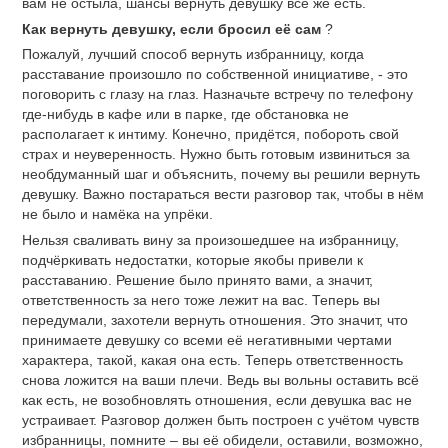
вам не остыла, шансы вернуть девушку всё же есть.
Как вернуть девушку, если бросил её сам
?
Пожалуй, лучший способ вернуть избранницу, когда
расставание произошло по собственной инициативе, - это
поговорить с глазу на глаз. Назначьте встречу по телефону
где-нибудь в кафе или в парке, где обстановка не
располагает к интиму. Конечно, придётся, побороть свой
страх и неуверенность. Нужно быть готовым извиниться за
необдуманный шаг и объяснить, почему вы решили вернуть
девушку. Важно постараться вести разговор так, чтобы в нём
не было и намёка на упрёки.
Нельзя сваливать вину за произошедшее на избранницу,
подчёркивать недостатки, которые якобы привели к
расставанию. Решение было принято вами, а значит,
ответственность за него тоже лежит на вас. Теперь вы
передумали, захотели вернуть отношения. Это значит, что
принимаете девушку со всеми её негативными чертами
характера, такой, какая она есть. Теперь ответственность
снова ложится на ваши плечи. Ведь вы вольны оставить всё
как есть, не возобновлять отношения, если девушка вас не
устраивает. Разговор должен быть построен с учётом чувств
избранницы, помните – вы её обидели, оставили, возможно,