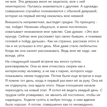
не мое. Эта девушка меня не зацепила, мне с ней
неинтересно. Пытаюсь знакомиться с другими. А однажды
совершенно случайно познакомился с обычной девушкой,
которая на первый взгляд оказалась мне никакой.
Внешность неприметная, выглядит средне. По принципу -
так, пойдет. Начинаю общаться, и меня постепенно
охватывает незнакомое мне чувство. Сам думаю: «Это все
ерунда. Сейчас мне расскажет про своих бывших, я покиваю
головой и пойду дальше». Как ни странно, рассказа этого я
так и не услышал в этот день. Мне даже стало любопытно.
Когда же она начнет рассказывать. Ведь мне же надо, как
всегда, уйти.
На следующей нашей встрече мы много гуляли,
разговаривали. Она ко мне отнеслась скорее как к
интересному человеку, а не как к парню, которого надо
показывать своим подругам. Потом были еще встречи и еще.
Я помню тот день, когда я первый раз взял её за руку. Она её
не отдернула, она ждала этого. Наши отношения начали
переходить на новый этап. Я хотел её видеть каждый день. С
трудом себя уговаривал, не звонить ей постоянно, чтобы не
надоедать. Ходили гулять в любую погоду, и нам вдвоем
было хорошо. А потом, совершенно как-то неожиданно,