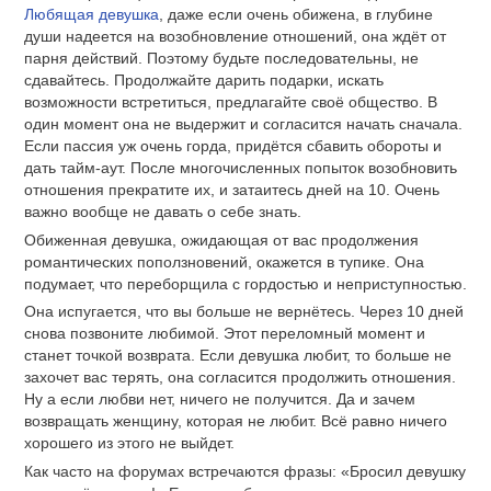
Любящая девушка
, даже если очень обижена, в глубине
души надеется на возобновление отношений, она ждёт от
парня действий. Поэтому будьте последовательны, не
сдавайтесь. Продолжайте дарить подарки, искать
возможности встретиться, предлагайте своё общество. В
один момент она не выдержит и согласится начать сначала.
Если пассия уж очень горда, придётся сбавить обороты и
дать тайм-аут. После многочисленных попыток возобновить
отношения прекратите их, и затаитесь дней на 10. Очень
важно вообще не давать о себе знать.
Обиженная девушка, ожидающая от вас продолжения
романтических поползновений, окажется в тупике. Она
подумает, что переборщила с гордостью и неприступностью.
Она испугается, что вы больше не вернётесь. Через 10 дней
снова позвоните любимой. Этот переломный момент и
станет точкой возврата. Если девушка любит, то больше не
захочет вас терять, она согласится продолжить отношения.
Ну а если любви нет, ничего не получится. Да и зачем
возвращать женщину, которая не любит. Всё равно ничего
хорошего из этого не выйдет.
Как часто на форумах встречаются фразы: «Бросил девушку