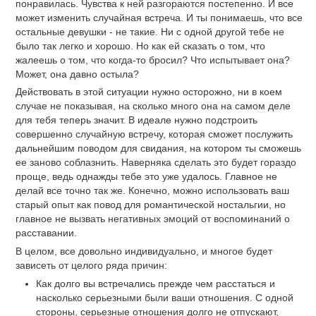
понравилась. Чувства к ней разгораются постепенно. И все
может изменить случайная встреча. И ты понимаешь, что все
остальные девушки - не такие. Ни с одной другой тебе не
было так легко и хорошо. Но как ей сказать о том, что
жалеешь о том, что когда-то бросил? Что испытывает она?
Может, она давно остыла?
Действовать в этой ситуации нужно осторожно, ни в коем
случае не показывая, на сколько много она на самом деле
для тебя теперь значит. В идеале нужно подстроить
совершенно случайную встречу, которая сможет послужить
дальнейшим поводом для свидания, на котором ты сможешь
ее заново соблазнить. Наверняка сделать это будет гораздо
проще, ведь однажды тебе это уже удалось. Главное не
делай все точно так же. Конечно, можно использовать ваш
старый опыт как повод для романтической ностальгии, но
главное не вызвать негативных эмоций от воспоминаний о
расставании.
В целом, все довольно индивидуально, и многое будет
зависеть от целого ряда причин:
Как долго вы встречались прежде чем расстаться и
насколько серьезными были ваши отношения. С одной
стороны, серьезные отношения долго не отпускают,