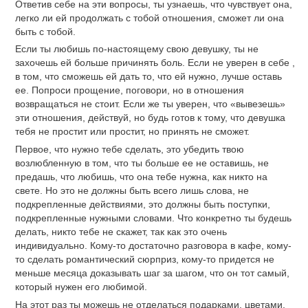
Ответив себе на эти вопросы, ты узнаешь, что чувствует она,
легко ли ей продолжать с тобой отношения, сможет ли она
быть с тобой.
Если ты любишь по-настоящему свою девушку, ты не
захочешь ей больше причинять боль. Если не уверен в себе ,
в том, что сможешь ей дать то, что ей нужно, лучше оставь
ее. Попроси прощение, поговори, но в отношения
возвращаться не стоит. Если же ты уверен, что «вывезешь»
эти отношения, действуй, но будь готов к тому, что девушка
тебя не простит или простит, но принять не сможет.
Первое, что нужно тебе сделать, это убедить твою
возлюбленную в том, что ты больше ее не оставишь, не
предашь, что любишь, что она тебе нужна, как никто на
свете. Но это не должны быть всего лишь слова, не
подкрепленные действиями, это должны быть поступки,
подкрепленные нужными словами. Что конкретно ты будешь
делать, никто тебе не скажет, так как это очень
индивидуально. Кому-то достаточно разговора в кафе, кому-
то сделать романтический сюрприз, кому-то придется не
меньше месяца доказывать шаг за шагом, что он тот самый,
который нужен его любимой.
На этот раз ты можешь не отделаться подарками, цветами,