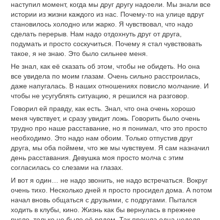
наступил момент, когда мы друг другу надоели. Мы знали все
истории из жизни каждого из нас. Почему-то на улице вдруг
становилось холодно или жарко. Я чувствовал, что надо
сделать перерыв. Нам надо отдохнуть друг от друга,
подумать и просто соскучиться. Почему я стал чувствовать
такое, я не знаю. Это было сильнее меня.
Не знал, как её сказать об этом, чтобы не обидеть. Но она
все увидела по моим глазам. Очень сильно расстроилась,
даже напугалась. В наших отношениях повисло молчание. И
чтобы не усугублять ситуацию, я решился на разговор.
Говорил ей правду, как есть. Знал, что она очень хорошо
меня чувствует, и сразу увидит ложь. Говорить было очень
трудно про наше расставание, но я понимал, что это просто
необходимо. Это надо нам обоим. Только отпустив друг
друга, мы оба поймем, что же мы чувствуем. Я сам назначил
день расставания. Девушка моя просто молча с этим
согласилась со слезами на глазах.
И вот я один… не надо звонить, не надо встречаться. Вокруг
очень тихо. Несколько дней я просто просидел дома. А потом
начал вновь общаться с друзьями, с подругами. Пытался
ходить в клубы, кино. Жизнь как бы вернулась в прежнее
русло, только не было её рядом. Так прошла одна неделя,