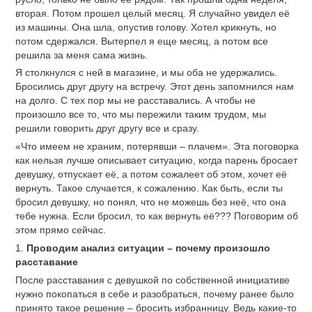
вторая. Потом прошел целый месяц. Я случайно увидел её
из машины. Она шла, опустив голову. Хотел крикнуть, но
потом сдержался. Вытерпел я еще месяц, а потом все
решила за меня сама жизнь.
Я столкнулся с ней в магазине, и мы оба не удержались.
Бросились друг другу на встречу. Этот день запомнился нам
на долго. С тех пор мы не расставались. А чтобы не
произошло все то, что мы пережили таким трудом, мы
решили говорить друг другу все и сразу.
«Что имеем не храним, потерявши – плачем». Эта поговорка
как нельзя лучше описывает ситуацию, когда парень бросает
девушку, отпускает её, а потом сожалеет об этом, хочет её
вернуть. Такое случается, к сожалению. Как быть, если ты
бросил девушку, но понял, что не можешь без неё, что она
тебе нужна. Если бросил, то как вернуть её??? Поговорим об
этом прямо сейчас.
1.
Проводим анализ ситуации – почему произошло
расставание
После расставания с девушкой по собственной инициативе
нужно покопаться в себе и разобраться, почему ранее было
принято такое решение – бросить избранницу. Ведь какие-то