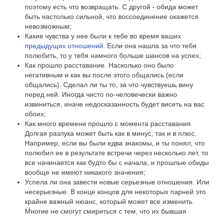
поэтому есть что возвращать. С другой - обида может
быть настолько сильной, что воссоединение окажется
невозможным;
Какие чувства у нее были к тебе во время ваших
предыдущих отношений
. Если она нашла за что тебя
полюбить, то у тебя намного больше шансов на успех;
Как прошло расставание. Насколько оно было
негативным и как вы после этого общались (если
общались). Сделал ли ты то, за что чувствуешь вину
перед ней. Иногда чисто по-человечески важно
извиниться, иначе недосказанность будет висеть на вас
обоих;
Как много времени прошло с момента расставания.
Долгая разлука может быть как в минус, так и в плюс.
Например, если вы были едва знакомы, и ты понял, что
полюбил ее в результате встречи через несколько лет, то
все начинается как будто бы с начала, и прошлые обиды
вообще не имеют никакого значения;
Успела ли она завести новые серьезные отношения. Или
несерьезные. В конце концов для некоторых парней это
крайне важный нюанс, который может все изменить.
Многие не смогут смириться с тем, что их бывшая