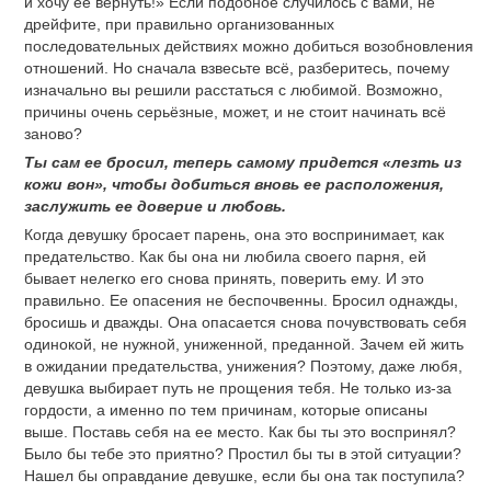
и хочу её вернуть!» Если подобное случилось с вами, не
дрейфите, при правильно организованных
последовательных действиях можно добиться возобновления
отношений. Но сначала взвесьте всё, разберитесь, почему
изначально вы решили расстаться с любимой. Возможно,
причины очень серьёзные, может, и не стоит начинать всё
заново?
Ты сам ее бросил, теперь самому придется «лезть из
кожи вон», чтобы добиться вновь ее расположения,
заслужить ее доверие и любовь.
Когда девушку бросает парень, она это воспринимает, как
предательство. Как бы она ни любила своего парня, ей
бывает нелегко его снова принять, поверить ему. И это
правильно. Ее опасения не беспочвенны. Бросил однажды,
бросишь и дважды. Она опасается снова почувствовать себя
одинокой, не нужной, униженной, преданной. Зачем ей жить
в ожидании предательства, унижения? Поэтому, даже любя,
девушка выбирает путь не прощения тебя. Не только из-за
гордости, а именно по тем причинам, которые описаны
выше. Поставь себя на ее место. Как бы ты это воспринял?
Было бы тебе это приятно? Простил бы ты в этой ситуации?
Нашел бы оправдание девушке, если бы она так поступила?