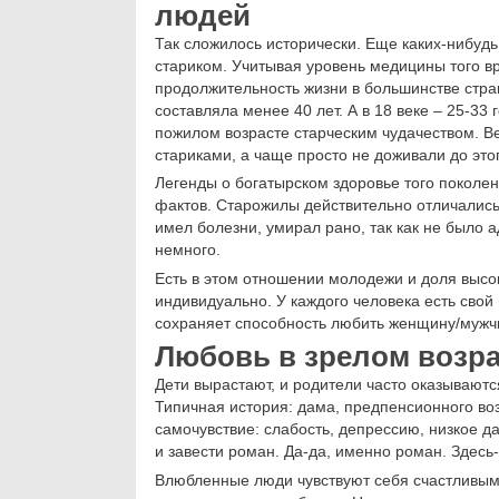
людей
Так сложилось исторически. Еще каких-нибудь
стариком. Учитывая уровень медицины того вр
продолжительность жизни в большинстве стра
составляла менее 40 лет. А в 18 веке – 25-33
пожилом возрасте старческим чудачеством. В
стариками, а чаще просто не доживали до этог
Легенды о богатырском здоровье того поколен
фактов. Старожилы действительно отличались 
имел болезни, умирал рано, так как не было 
немного.
Есть в этом отношении молодежи и доля высок
индивидуально. У каждого человека есть свой в
сохраняет способность любить женщину/мужчи
Любовь в зрелом возра
Дети вырастают, и родители часто оказываютс
Типичная история: дама, предпенсионного воз
самочувствие: слабость, депрессию, низкое 
и завести роман. Да-да, именно роман. Здесь-
Влюбленные люди чувствуют себя счастливыми,