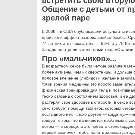
встретить свою вторую
Общение с детьми от 
зрелой паре
В 2008 г. в США опубликовали результаты исс
произвели эффект разорвавшейся бомбы. Сред
74-летних этот показатель — 53%, а у 75-85-л
Западе пест-рели заголовками типа «Старики 
Про «мальчиков»...
В возрастном сексе были чёткие различия ме
более активны, чем их сверстницы, и дольше с
половое влечение (либидо) и желание занимат
точки зрения медицины это просто замечатель
физическая тренировка для тела и позитивна
тесно связана с состоянием здоровья, и её да
растерял своё здоровье к старости, в сексе в
секс требует помощи таблеток, которых сегод
постыдного нет. Плохо другое — когда мужчин
говорит о том, что начинаются проблемы с со
потом — в сердце, а это чревато стенокардией
первый звоночек, чтобы начать заниматься зд