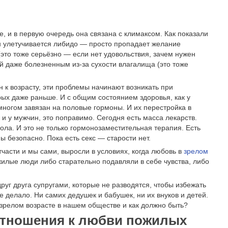
е, и в первую очередь она связана с климаксом. Как показали
н улетучивается либидо — просто пропадает желание
(это тоже серьёзно — если нет удовольствия, зачем нужен
й даже болезненным из-за сухости влагалища (это тоже
н к возрасту, эти проблемы начинают возникать при
рых даже раньше. И с общим состоянием здоровья, как у
 многом завязан на половые гормоны. И их перестройка в
к и у мужчин, это поправимо. Сегодня есть масса лекарств.
ла. И это не только гормонозаместительная терапия. Есть
 безопасно. Пока есть секс — старости нет.
части и мы сами, выросли в условиях, когда любовь в
зрелом
лые люди либо старательно подавляли в себе чувства, либо
уг друга супругами, которые не разводятся, чтобы избежать
е делало. Ни самих дедушек и бабушек, ни их внуков и детей.
 зрелом возрасте в нашем обществе и как должно быть?
отношения к любви пожилых