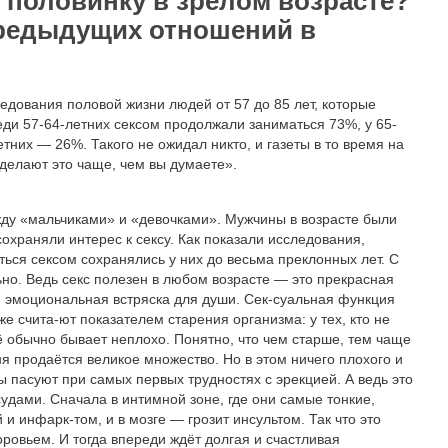
 половинку в зрелом возрасте?
предыдущих отношений в
ледования половой жизни людей от 57 до 85 лет, которые
и 57-64-летних сексом продолжали заниматься 73%, у 65-
етних — 26%. Такого не ожидал никто, и газеты в то время на
делают это чаще, чем вы думаете».
жду «мальчиками» и «девочками». Мужчины в возрасте были
охраняли интерес к сексу. Как показали исследования,
ься сексом сохранялись у них до весьма преклонных лет. С
но. Ведь секс полезен в любом возрасте — это прекрасная
я эмоциональная встряска для души. Сек-суальная функция
же счита-ют показателем старения организма: у тех, кто не
сё обычно бывает неплохо. Понятно, что чем старше, тем чаще
ня продаётся великое множество. Но в этом ничего плохого и
ы пасуют при самых первых трудностях с эрекцией. А ведь это
судами. Сначала в интимной зоне, где они самые тонкие,
 и инфарк-том, и в мозге — грозит инсультом. Так что это
оровьем. И тогда впереди ждёт долгая и счастливая