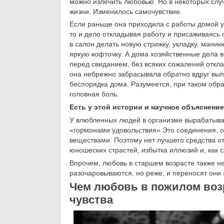
можно излечить любовью. Но в некоторых слу
жизни. Изменилось самочувствие.
Если раньше она приходила с работы домой у
то и дело откладывая работу и присаживаясь 
в салон делать новую стрижку, укладку, маник
яркую кофточку. А дома хозяйственные дела в
перед свиданием, без всяких сожалений откл
она небрежно забрасывала обратно вдруг вып
беспорядка дома. Разумеется, при таком обр
головная боль.
Есть у этой истории и научное объяснение
У влюбленных людей в организме вырабатыва
«гормонами удовольствия» Это соединения, о
веществами. Поэтому нет лучшего средства о
юношеских страстей, избытка иллюзий и, как 
Впрочем, любовь в старшем возрасте также н
разочаровываются, но реже, и переносят они 
Чем любовь в пожилом возр
чувства