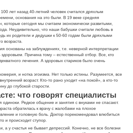
 100 лет назад 40-летний человек считался дряхлым
емени, основания на это были. В 19 веке средняя
н, которые сегодня мы считаем экономически развитыми,
 года. Неудивительно, что наши бабушки считали любовь в
едь их родители и дедушки к 50-60 годам были дряхлыми
о возраста.
ия основаны на заблуждениях, т.е. неверной интерпретации
здоровьем. Причина тому – естественный отбор. Все, кто
адекватного лечения. А здоровых стариков было очень
омерия, и нотка эгоизма. Нет только истины. Разумеется, все
нутренний возраст. Кто-то рано уходит «на покой», а кто-то
ну до глубокой старости.
сте: что говорят специалисты
я одиноки. Редкое общение и занятия с внуками не спасают.
раста обратилась к врачу с жалобами на плохое
давление и головную боль. Доктор порекомендовал влюбиться
то и происходит ступор.
 а у счастья не бывает депрессий. Конечно, не все болезни