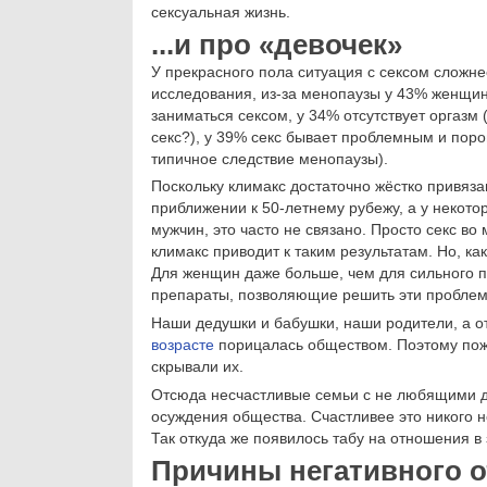
сексуальная жизнь.
...и про «девочек»
У прекрасного пола ситуация с сексом сложне
исследования, из-за менопаузы у 43% женщи
заниматься сексом, у 34% отсутствует оргазм 
секс?), у 39% секс бывает проблемным и поро
типичное следствие менопаузы).
Поскольку климакс достаточно жёстко привяза
приближении к 50-летнему рубежу, а у некото
мужчин, это часто не связано. Просто секс во
климакс приводит к таким результатам. Но, ка
Для женщин даже больше, чем для сильного по
препараты, позволяющие решить эти проблемы
Наши дедушки и бабушки, наши родители, а от
возрасте
порицалась обществом. Поэтому пожи
скрывали их.
Отсюда несчастливые семьи с не любящими др
осуждения общества. Счастливее это никого н
Так откуда же появилось табу на отношения в
Причины негативного 