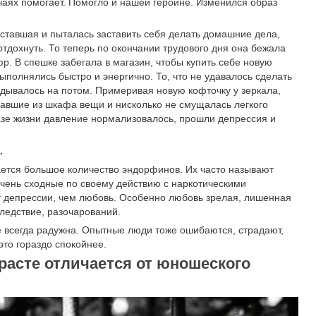
чаях помогает. Помогло и нашей героине. Изменился образ
ставшая и пыталась заставить себя делать домашние дела,
отдохнуть. То теперь по окончании трудового дня она бежала
юр. В спешке забегала в магазин, чтобы купить себе новую
ыполнялись быстро и энергично. То, что не удавалось сделать
адывалось на потом. Примеривая новую кофточку у зеркала,
авшие из шкафа вещи и нисколько не смущалась легкого
азе жизни давление нормализовалось, прошли депрессия и
.
ется большое количество эндорфинов. Их часто называют
чень сходные по своему действию с наркотическими
т депрессии, чем любовь. Особенно любовь зрелая, лишенная
следствие, разочарований.
е всегда радужна. Опытные люди тоже ошибаются, страдают,
это гораздо спокойнее.
асте отличается от юношеского