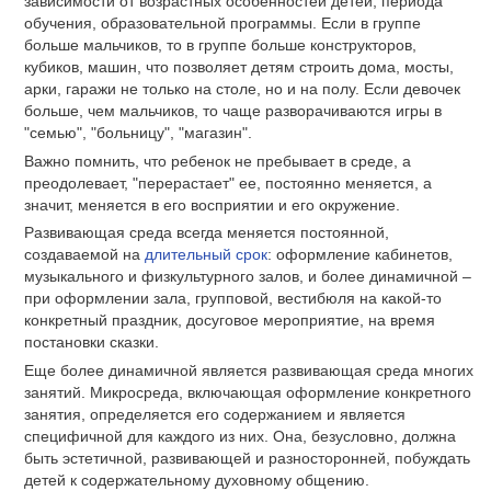
зависимости от возрастных особенностей детей, периода
обучения, образовательной программы. Если в группе
больше мальчиков, то в группе больше конструкторов,
кубиков, машин, что позволяет детям строить дома, мосты,
арки, гаражи не только на столе, но и на полу. Если девочек
больше, чем мальчиков, то чаще разворачиваются игры в
"семью", "больницу", "магазин".
Важно помнить, что ребенок не пребывает в среде, а
преодолевает, "перерастает" ее, постоянно меняется, а
значит, меняется в его восприятии и его окружение.
Развивающая среда всегда меняется постоянной,
создаваемой на
длительный срок
: оформление кабинетов,
музыкального и физкультурного залов, и более динамичной –
при оформлении зала, групповой, вестибюля на какой-то
конкретный праздник, досуговое мероприятие, на время
постановки сказки.
Еще более динамичной является развивающая среда многих
занятий. Микросреда, включающая оформление конкретного
занятия, определяется его содержанием и является
специфичной для каждого из них. Она, безусловно, должна
быть эстетичной, развивающей и разносторонней, побуждать
детей к содержательному духовному общению.