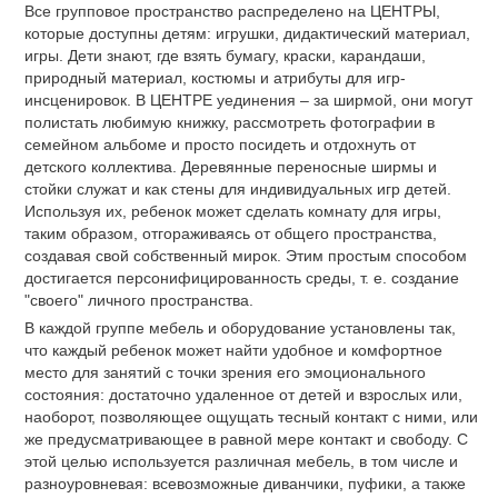
Все групповое пространство распределено на ЦЕНТРЫ,
которые доступны детям: игрушки, дидактический материал,
игры. Дети знают, где взять бумагу, краски, карандаши,
природный материал, костюмы и атрибуты для игр-
инсценировок. В ЦЕНТРЕ уединения – за ширмой, они могут
полистать любимую книжку, рассмотреть фотографии в
семейном альбоме и просто посидеть и отдохнуть от
детского коллектива. Деревянные переносные ширмы и
стойки служат и как стены для индивидуальных игр детей.
Используя их, ребенок может сделать комнату для игры,
таким образом, отгораживаясь от общего пространства,
создавая свой собственный мирок. Этим простым способом
достигается персонифицированность среды, т. е. создание
"своего" личного пространства.
В каждой группе мебель и оборудование установлены так,
что каждый ребенок может найти удобное и комфортное
место для занятий с точки зрения его эмоционального
состояния: достаточно удаленное от детей и взрослых или,
наоборот, позволяющее ощущать тесный контакт с ними, или
же предусматривающее в равной мере контакт и свободу. С
этой целью используется различная мебель, в том числе и
разноуровневая: всевозможные диванчики, пуфики, а также