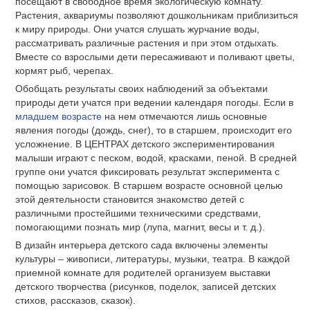
посещают в свободное время экологическую комнату.
Растения, аквариумы позволяют дошкольникам приблизиться
к миру природы. Они учатся слушать журчание воды,
рассматривать различные растения и при этом отдыхать.
Вместе со взрослыми дети пересаживают и поливают цветы,
кормят рыб, черепах.
Обобщать результаты своих наблюдений за объектами
природы дети учатся при ведении календаря погоды. Если в
младшем возрасте
на нем отмечаются лишь основные
явления погоды (дождь, снег), то в старшем, происходит его
усложнение. В ЦЕНТРАХ детского экспериментирования
малыши играют с песком, водой, красками, пеной. В средней
группе они учатся фиксировать результат эксперимента с
помощью зарисовок. В старшем возрасте основной целью
этой деятельности становится знакомство детей с
различными простейшими техническими средствами,
помогающими познать мир (лупа, магнит, весы и т. д.).
В дизайн интерьера детского сада включены элементы
культуры – живописи, литературы, музыки, театра. В каждой
приемной комнате для родителей организуем выставки
детского творчества (рисунков, поделок, записей детских
стихов, рассказов, сказок).