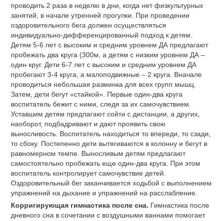
проводить 2 раза в неделю в дни, когда нет физкультурных
занятий, в начале утренней прогулки. При проведении
оздоровительного бега должен осуществляться
индивидуально-дифференцированный подход к детям.
Детям 5-6 лет с высоким и средним уровнем ДА предлагают
пробежать два круга (300м, а детям с низким уровнем ДА –
один круг. Дети 6-7 лет с высоким и средним уровнем ДА
пробегают 3-4 круга, а малоподвижные – 2 круга. Вначале
проводиться небольшая разминка для всех групп мышц.
Затем, дети бегут «стайкой». Первые один-два круга
воспитатель бежит с ними, следя за их самочувствием.
Уставшим детям предлагают сойти с дистанции, а других,
наоборот, подбадривают и дают проявить свою
выносливость. Воспитатель находиться то впереди, то сзади,
то сбоку. Постепенно дети вытягиваются в колонну и бегут в
равномерном темпе. Выносливым детям предлагают
самостоятельно пробежать еще один-два круга. При этом
воспитатель контролирует самочувствие детей.
Оздоровительный бег заканчивается ходьбой с выполнением
упражнений на дыхание и упражнений на расслабление.
Корригирующая гимнастика после сна.
Гимнастика после
дневного сна в сочетании с воздушными ваннами помогает