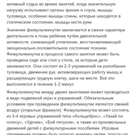
активный отдых во время занятий, когда значительную
нагрузку испытывают органы зрения и слуха, мышцы
туловища, особенно мышцы спины, которые находятся в
статическом состоянии, мышцы кисти руки.
Значение физкультминутки заключается в смене характера
деятельности и позы ребёнка путём двигательной
активности, снимающей утомление, восстанавливающей
эмоционально-положительное состояние психики.
Физкультминутка в процессе самого занятия может быть
проведена сидя или стоя у стола, за которым дети
занимаются. Она состоит из 2-3 упражнений на разгибание
туловища, движение рук, активизирующих работу мышц и
расширяющих грудную клетку, шага на месте. Всё это
выполняется в течение 1-2 минут.
Физкультминутка между двумя занятиями может проводиться
в виде подвижной игры и упражнений. Обязательным
условием при проведении физкультминутки является свежий
воздух (открытые фрамуги). Физкультминутка может состоять
из 3-4 игровых упражнений типа «Кольцеброс», «Узнай по
голосу», «Удочка», «Бой петухов», а также из произвольных
движений детей с физкультурными пособиями. Игровые
упражнения должны быть хорошо знакомы детям, просты по