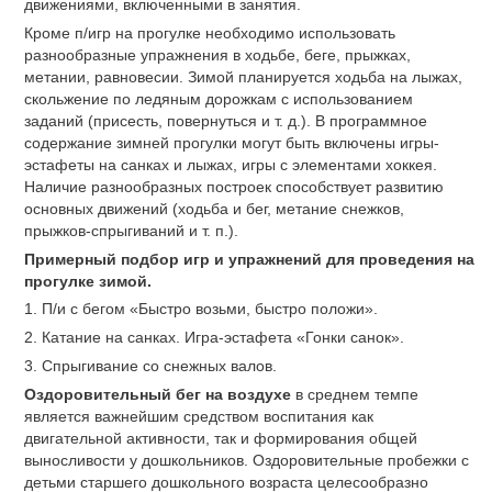
движениями, включенными в занятия.
Кроме п/игр на прогулке необходимо использовать
разнообразные упражнения в ходьбе, беге, прыжках,
метании, равновесии. Зимой планируется ходьба на лыжах,
скольжение по ледяным дорожкам с использованием
заданий (присесть, повернуться и т. д.). В программное
содержание зимней прогулки могут быть включены игры-
эстафеты на санках и лыжах, игры с элементами хоккея.
Наличие разнообразных построек способствует развитию
основных движений (ходьба и бег, метание снежков,
прыжков-спрыгиваний и т. п.).
Примерный подбор игр и упражнений для проведения на
прогулке зимой.
1. П/и с бегом «Быстро возьми, быстро положи».
2. Катание на санках. Игра-эстафета «Гонки санок».
3. Спрыгивание со снежных валов.
Оздоровительный бег на воздухе
в среднем темпе
является важнейшим средством воспитания как
двигательной активности, так и формирования общей
выносливости у дошкольников. Оздоровительные пробежки с
детьми старшего дошкольного возраста целесообразно