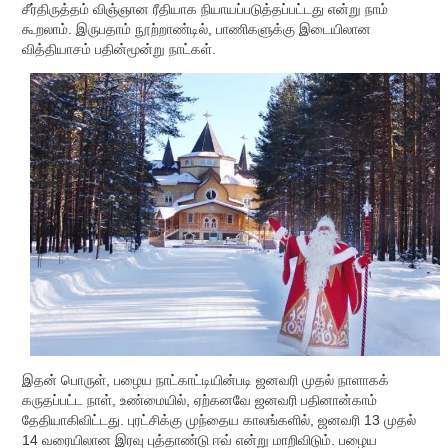
சீர்திருத்தம் விஞ்ஞான ரீதியாக நியாயப்படுத்தப்பட்டது என்று நாம்
கூறலாம். இருபதாம் நூற்றாண்டில், பாணிகளுக்கு இடையிலான
வித்தியாசம் பதின்மூன்று நாட்கள்.
இதன் பொருள், பழைய நாட்காட்டியின்படி ஜனவரி முதல் நாளாகக்
கருதப்பட்ட நாள், உண்மையில், ஏற்கனவே ஜனவரி பதினான்காம்
தேதியாகிவிட்டது. புரட்சிக்கு முந்தைய காலங்களில், ஜனவரி 13 முதல்
14 வரையிலான இரவு புத்தாண்டு ஈவ் என்று மாறிவிடும். பழைய