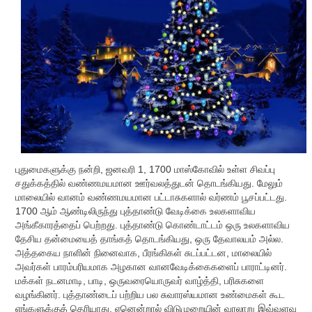
புதுமைகளுக்கு நன்றி, ஜனவரி 1, 1700 மாஸ்கோவில் உள்ள சிவப்பு
சதுக்கத்தில் வண்ணமயமான ஊர்வலத்துடன் தொடங்கியது. மேலும்
மாலையில் வானம் வண்ணமயமான பட்டாசுகளால் வர்ணம் பூசப்பட்டது.
1700 ஆம் ஆண்டிலிருந்து புத்தாண்டு வேடிக்கை உலகளாவிய
அங்கீகாரத்தைப் பெற்றது. புத்தாண்டு கொண்டாட்டம் ஒரு உலகளாவிய
தேசிய தன்மையைத் தாங்கத் தொடங்கியது, ஒரு தேவாலயம் அல்ல.
அத்தகைய நாளின் நினைவாக, பீரங்கிகள் சுடப்பட்டன, மாலையில்
அவர்கள் பாரம்பரியமாக அழகான வானவேடிக்கைகளைப் பாராட்டினர்.
மக்கள் நடனமாடி, பாடி, ஒருவரையொருவர் வாழ்த்தி, பரிசுகளை
வழங்கினர். புத்தாண்டைப் பற்றிய பல சுவாரஸ்யமான உண்மைகள் கூட
எங்களுக்குத் தெரியாது, ஏனென்றால் விடுமுறையின் வரலாறு இவ்வளவு