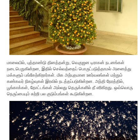
மாலையில், புத்தாண்டு தினத்தன்று, வெகுஜன டிராகன் நடனங்கள்
நடைபெறுகின்றன, இதில் செல்வத்தைப் பொருட்படுத்தாமல் அனைத்து
மக்களும் பங்கேற்கிறார்கள். மிக அற்புதமான ஊர்வலங்கள் மற்றும்
கண்கவர் நிகழ்வுகள் இரவில் நடத்தப்படுகின்றன. அந்தி நேரத்தில்,
பூங்காக்கள், தோட்டங்கள் அல்லது தெருக்களில் தீ எரிகிறது. ஒவ்வொரு
நெருப்பையும் சுற்றி பல குடும்பங்கள் கூடுகின்றன.