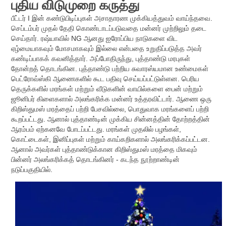
புதிய விடுமுறை கருத்து
பீட்டர் I இன் கண்டுபிடிப்புகள் அசாதாரண முக்கியத்துவம் வாய்ந்தவை.
செப்டம்பர் முதல் தேதி கொண்டாடப்படுவதை மன்னர் முற்றிலும் தடை
செய்தார். ரஷ்யாவில் NG ஆனது ஐரோப்பிய நாடுகளை விட
ஏழ்மையாகவும் மோசமாகவும் இல்லை என்பதை உறுதிப்படுத்த அவர்
கண்டிப்பாகக் கவனித்தார். அப்போதிருந்து, புத்தாண்டு மரபுகள்
தோன்றத் தொடங்கின. புத்தாண்டு பற்றிய சுவாரஸ்யமான உண்மைகள்
பெட்ரோவ்ஸ்கி ஆணைகளில் கூட பதிவு செய்யப்பட்டுள்ளன. பெரிய
தெருக்களில் மரங்கள் மற்றும் வீடுகளின் வாயில்களை பைன் மற்றும்
ஜூனிபர் கிளைகளால் அலங்கரிக்க மன்னர் உத்தரவிட்டார். ஆணை ஒரு
கிறிஸ்துமஸ் மரத்தைப் பற்றி பேசவில்லை, பொதுவாக மரங்களைப் பற்றி
கூறப்பட்டது. ஆனால் புத்தாண்டின் முக்கிய சின்னத்தின் தோற்றத்தின்
ஆரம்பம் ஏற்கனவே போடப்பட்டது. மரங்கள் முதலில் பழங்கள்,
கொட்டைகள், இனிப்புகள் மற்றும் காய்கறிகளால் அலங்கரிக்கப்பட்டன.
ஆனால் அவர்கள் புத்தாண்டுக்கான கிறிஸ்துமஸ் மரத்தை மிகவும்
பின்னர் அலங்கரிக்கத் தொடங்கினர் - கடந்த நூற்றாண்டின்
நடுப்பகுதியில்.