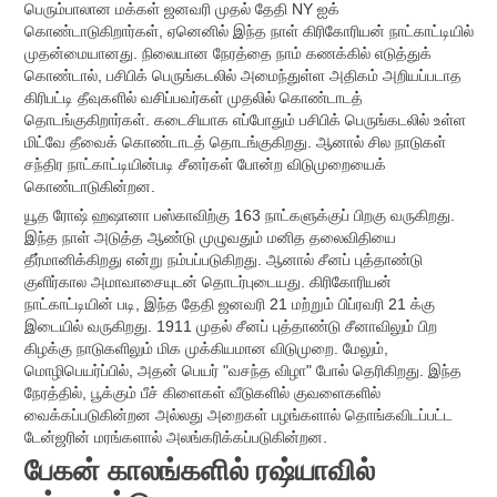
பெரும்பாலான மக்கள் ஜனவரி முதல் தேதி NY ஐக்
கொண்டாடுகிறார்கள், ஏனெனில் இந்த நாள் கிரிகோரியன் நாட்காட்டியில்
முதன்மையானது. நிலையான நேரத்தை நாம் கணக்கில் எடுத்துக்
கொண்டால், பசிபிக் பெருங்கடலில் அமைந்துள்ள அதிகம் அறியப்படாத
கிரிபட்டி தீவுகளில் வசிப்பவர்கள் முதலில் கொண்டாடத்
தொடங்குகிறார்கள். கடைசியாக எப்போதும் பசிபிக் பெருங்கடலில் உள்ள
மிட்வே தீவைக் கொண்டாடத் தொடங்குகிறது. ஆனால் சில நாடுகள்
சந்திர நாட்காட்டியின்படி சீனர்கள் போன்ற விடுமுறையைக்
கொண்டாடுகின்றன.
யூத ரோஷ் ஹஷானா பஸ்காவிற்கு 163 நாட்களுக்குப் பிறகு வருகிறது.
இந்த நாள் அடுத்த ஆண்டு முழுவதும் மனித தலைவிதியை
தீர்மானிக்கிறது என்று நம்பப்படுகிறது. ஆனால் சீனப் புத்தாண்டு
குளிர்கால அமாவாசையுடன் தொடர்புடையது. கிரிகோரியன்
நாட்காட்டியின் படி, இந்த தேதி ஜனவரி 21 மற்றும் பிப்ரவரி 21 க்கு
இடையில் வருகிறது. 1911 முதல் சீனப் புத்தாண்டு சீனாவிலும் பிற
கிழக்கு நாடுகளிலும் மிக முக்கியமான விடுமுறை. மேலும்,
மொழிபெயர்ப்பில், அதன் பெயர் "வசந்த விழா" போல் தெரிகிறது. இந்த
நேரத்தில், பூக்கும் பீச் கிளைகள் வீடுகளில் குவளைகளில்
வைக்கப்படுகின்றன அல்லது அறைகள் பழங்களால் தொங்கவிடப்பட்ட
டேன்ஜரின் மரங்களால் அலங்கரிக்கப்படுகின்றன.
பேகன் காலங்களில் ரஷ்யாவில்