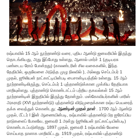
ரஷ்யாவில் 15 ஆம் நூற்றாண்டு வரை, புதிய ஆண்டு ஜனவரியில் இருந்து
தொடங்கியது, அது இப்போது உள்ளது, ஆனால் மார்ச் 1 (குடியரசு
பண்டைய ரோம் போன்றது) (காலண்டரின் சில வகைகளில், இந்த
தேதியில், ஒருவேளை அடுத்த முழு நிலவில் ), அல்லது செப்டம்பர் 1
முதல், ஜூலியன் நாட்காட்டியின்படி பைசான்டியத்தில் உள்ளது. 15 ஆம்
நூற்றாண்டிலிருந்து, செப்டம்பர் 1 புத்தாண்டுக்கான முக்கிய தேதியாக
மாறியுள்ளது. புத்தாண்டு கொண்டாட்டம் பற்றிய தகவல்கள் 15 ஆம்
நூற்றாண்டின் இறுதியில் இருந்து தோன்றும். மஸ்கோவியர்களின் பாரிஸ்
அகராதி (XVI நூற்றாண்டு) புத்தாண்டு விடுமுறைக்கான ரஷ்ய பெயரைத்
தக்க வைத்துக் கொண்டது:
ஆண்டின் முதல் நாள்
. 1700 ஆம் ஆண்டு
முதல், பீட்டர் I இன் ஆணையின்படி, ரஷ்யாவில் புத்தாண்டு பிற ஐரோப்பிய
நாடுகளைப் போலவே, ஜனவரி 1 அன்று (ஜூலியன் நாட்காட்டியின்படி)
கொண்டாடப்படுகிறது. 1897 முதல், ஜனவரி 1 ரஷ்யாவில் வேலை
செய்யாத நாளாக மாறிவிட்டது. 1919 முதல், ரஷ்யாவில் புத்தாண்டு