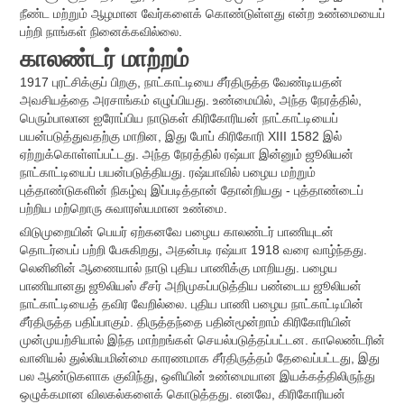
நீண்ட மற்றும் ஆழமான வேர்களைக் கொண்டுள்ளது என்ற உண்மையைப்
பற்றி நாங்கள் நினைக்கவில்லை.
காலண்டர் மாற்றம்
1917 புரட்சிக்குப் பிறகு, நாட்காட்டியை சீர்திருத்த வேண்டியதன்
அவசியத்தை அரசாங்கம் எழுப்பியது. உண்மையில், அந்த நேரத்தில்,
பெரும்பாலான ஐரோப்பிய நாடுகள் கிரிகோரியன் நாட்காட்டியைப்
பயன்படுத்துவதற்கு மாறின, இது போப் கிரிகோரி XIII 1582 இல்
ஏற்றுக்கொள்ளப்பட்டது. அந்த நேரத்தில் ரஷ்யா இன்னும் ஜூலியன்
நாட்காட்டியைப் பயன்படுத்தியது. ரஷ்யாவில் பழைய மற்றும்
புத்தாண்டுகளின் நிகழ்வு இப்படித்தான் தோன்றியது - புத்தாண்டைப்
பற்றிய மற்றொரு சுவாரஸ்யமான உண்மை.
விடுமுறையின் பெயர் ஏற்கனவே பழைய காலண்டர் பாணியுடன்
தொடர்பைப் பற்றி பேசுகிறது, அதன்படி ரஷ்யா 1918 வரை வாழ்ந்தது.
லெனினின் ஆணையால் நாடு புதிய பாணிக்கு மாறியது. பழைய
பாணியானது ஜூலியஸ் சீசர் அறிமுகப்படுத்திய பண்டைய ஜூலியன்
நாட்காட்டியைத் தவிர வேறில்லை. புதிய பாணி பழைய நாட்காட்டியின்
சீர்திருத்த பதிப்பாகும். திருத்தந்தை பதின்மூன்றாம் கிரிகோரியின்
முன்முயற்சியால் இந்த மாற்றங்கள் செயல்படுத்தப்பட்டன. காலெண்டரின்
வானியல் துல்லியமின்மை காரணமாக சீர்திருத்தம் தேவைப்பட்டது, இது
பல ஆண்டுகளாக குவிந்து, ஒளியின் உண்மையான இயக்கத்திலிருந்து
ஒழுக்கமான விலகல்களைக் கொடுத்தது. எனவே, கிரிகோரியன்