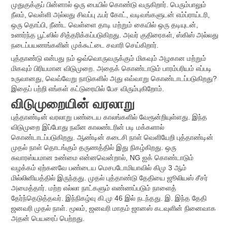
முதுகுக்குப் பின்னால் ஒரு பையில் கொண்டு வருகிறார். பெரும்பாலும்
நீலம், வெள்ளி அல்லது சிவப்பு ஃபர் கோட், வடிவங்களுடன் எம்ப்ராய்டரி,
ஒரு தொப்பி, நீண்ட வெள்ளை தாடி மற்றும் கையில் ஒரு தடியுடன்,
உணர்ந்த பூட்ஸில் சித்தரிக்கப்படுகிறது. அவர் குதிரைகள், ஸ்கிஸ் அல்லது
நடைப்பயணங்களின் முக்கூட்டை சவாரி செய்கிறார்.
புத்தாண்டு என்பது நம் ஒவ்வொருவருக்கும் மிகவும் அழகான மற்றும்
மிகவும் பிரியமான விடுமுறை. அதைக் கொண்டாடும் பாரம்பரியம் எப்படி
உருவானது, வெவ்வேறு நாடுகளில் அது எவ்வாறு கொண்டாடப்படுகிறது?
இதைப் பற்றி எங்கள் கட்டுரையில் பேச விரும்புகிறோம்.
விடுமுறையின் வரலாறு
புத்தாண்டின் வரலாறு பண்டைய காலங்களில் வேரூன்றியுள்ளது. இந்த
விடுமுறை இப்போது நவீன காலண்டரின் படி மக்களால்
கொண்டாடப்படுகிறது. ஆண்டின் கடைசி நாள் வெளியேறி புத்தாண்டின்
முதல் நாள் தொடங்கும் தருணத்தில் இது நிகழ்கிறது. ஒரு
சுவாரஸ்யமான உண்மை என்னவென்றால், NG ஐக் கொண்டாடும்
வழக்கம் ஏற்கனவே பண்டைய மெசபடோமியாவில் கிமு 3 ஆம்
மில்லினியத்தில் இருந்தது. முதல் புத்தாண்டு தேதியை ஜூலியஸ் சீசர்
அமைத்தார். மற்ற எல்லா நாட்களும் எண்ணப்படும் நாளைத்
தேர்ந்தெடுத்தவர். இந்நிகழ்வு கி.மு 46 இல் நடந்தது. இ. இந்த தேதி
ஜனவரி முதல் நாள். மூலம், ஜனவரி மாதம் ஜானஸ் கடவுளின் நினைவாக
அதன் பெயரைப் பெற்றது.