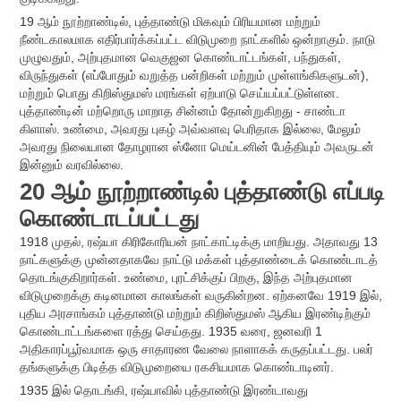
19 ஆம் நூற்றாண்டில், புத்தாண்டு மிகவும் பிரியமான மற்றும்
நீண்டகாலமாக எதிர்பார்க்கப்பட்ட விடுமுறை நாட்களில் ஒன்றாகும். நாடு
முழுவதும், அற்புதமான வெகுஜன கொண்டாட்டங்கள், பந்துகள்,
விருந்துகள் (எப்போதும் வறுத்த பன்றிகள் மற்றும் முள்ளங்கிகளுடன்),
மற்றும் பொது கிறிஸ்துமஸ் மரங்கள் ஏற்பாடு செய்யப்பட்டுள்ளன.
புத்தாண்டின் மற்றொரு மாறாத சின்னம் தோன்றுகிறது - சாண்டா
கிளாஸ். உண்மை, அவரது புகழ் அவ்வளவு பெரிதாக இல்லை, மேலும்
அவரது நிலையான தோழரான ஸ்னோ மெய்டனின் பேத்தியும் அவருடன்
இன்னும் வரவில்லை.
20 ஆம் நூற்றாண்டில் புத்தாண்டு எப்படி
கொண்டாடப்பட்டது
1918 முதல், ரஷ்யா கிரிகோரியன் நாட்காட்டிக்கு மாறியது. அதாவது 13
நாட்களுக்கு முன்னதாகவே நாட்டு மக்கள் புத்தாண்டைக் கொண்டாடத்
தொடங்குகிறார்கள். உண்மை, புரட்சிக்குப் பிறகு, இந்த அற்புதமான
விடுமுறைக்கு கடினமான காலங்கள் வருகின்றன. ஏற்கனவே 1919 இல்,
புதிய அரசாங்கம் புத்தாண்டு மற்றும் கிறிஸ்துமஸ் ஆகிய இரண்டிற்கும்
கொண்டாட்டங்களை ரத்து செய்தது. 1935 வரை, ஜனவரி 1
அதிகாரப்பூர்வமாக ஒரு சாதாரண வேலை நாளாகக் கருதப்பட்டது. பலர்
தங்களுக்கு பிடித்த விடுமுறையை ரகசியமாக கொண்டாடினர்.
1935 இல் தொடங்கி, ரஷ்யாவில் புத்தாண்டு இரண்டாவது