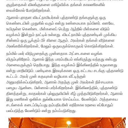
குழந்தைகள் விலங்குகளை மகிழ்விக்க தங்கள் காலணிகளில்
வைக்கோல் போடுகிறார்கள்.
ஆனால் புராதன வியட்நாமியர்கள் புத்தாண்டு தங்களுக்கு ஒரு
கெண்டையின் முதுகில் வரும் என்று உண்மையாக நம்பினர். எனவே,
உயிருள்ள கெண்டை மீன்களைப் பெற்று ஆற்றில் மீன்களை விடும்
வழக்கம் இன்றும் நாட்டில் உள்ளது. வியட்நாமில் புத்தாண்டின் முக்கிய
சின்னம் ஒரு பூக்கும் பீச் கிளை ஆகும். அவர்கள் தங்கள் வீடுகளை
அலங்கரிக்கிறார்கள், மேலும் ஒருவருக்கொருவர் கொடுக்கிறார்கள்.
நம்மில் பலர் விடுமுறைக்கு முன்னதாக அட்டைகளை வழங்க
விரும்புகிறோம். ஆனால் இந்த பாரம்பரியம் எங்கிருந்து வந்தது என்பது
அனைவருக்கும் தெரியாது. இந்த வழக்கம் இங்கிலாந்தில் உருவானது
என்று மாறிவிடும். பண்டிகை இரவுக்கான ஒரு கட்டாய சடங்கு புத்தாண்டு
கூட்டம். அவர் முன் கதவுகள் வழியாக வீட்டிற்குள்
அனுமதிக்கப்படுகிறார், ஆனால் அதற்கு முன் அவர்கள் நிச்சயமாக
பழைய ஆண்டை பின்னால் பார்க்கிறார்கள். இங்கிலாந்தில், புத்தாண்டு
தினத்தன்று, காதலர்கள் புல்லுருவியின் கீழ் முத்தமிடுகிறார்கள், ஆனால்
இது மணிகள் ஒலிக்க துல்லியமாக செய்யப்பட வேண்டும். அத்தகைய
சடங்கைக் கடைப்பிடிப்பது தம்பதியரின் எதிர்கால உறவை எப்போதும்
பலப்படுத்த வேண்டும் என்று நம்பப்படுகிறது.