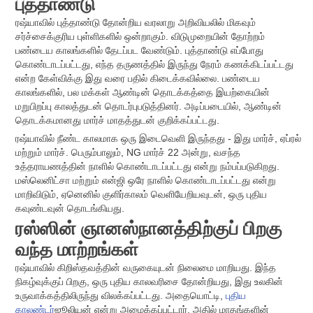
புத்தாண்டு
ரஷ்யாவில் புத்தாண்டு தோன்றிய வரலாறு அறிவியலில் மிகவும்
சர்ச்சைக்குரிய புள்ளிகளில் ஒன்றாகும். விடுமுறையின் தோற்றம்
பண்டைய காலங்களில் தேடப்பட வேண்டும். புத்தாண்டு எப்போது
கொண்டாடப்பட்டது, எந்த தருணத்தில் இருந்து நேரம் கணக்கிடப்பட்டது
என்ற கேள்விக்கு இது வரை பதில் கிடைக்கவில்லை. பண்டைய
காலங்களில், பல மக்கள் ஆண்டின் தொடக்கத்தை இயற்கையின்
மறுபிறப்பு காலத்துடன் தொடர்புபடுத்தினர். அடிப்படையில், ஆண்டின்
தொடக்கமானது மார்ச் மாதத்துடன் குறிக்கப்பட்டது.
ரஷ்யாவில் நீண்ட காலமாக ஒரு இடைவெளி இருந்தது - இது மார்ச், ஏப்ரல்
மற்றும் மார்ச். பெரும்பாலும், NG மார்ச் 22 அன்று, வசந்த
உத்தராயணத்தின் நாளில் கொண்டாடப்பட்டது என்று நம்பப்படுகிறது.
மஸ்லெனிட்சா மற்றும் என்ஜி ஒரே நாளில் கொண்டாடப்பட்டது என்று
மாறிவிடும், ஏனெனில் குளிர்காலம் வெளியேறியவுடன், ஒரு புதிய
கவுண்டவுன் தொடங்கியது.
ரஸ்ஸின் ஞானஸ்நானத்திற்குப் பிறகு
வந்த மாற்றங்கள்
ரஷ்யாவில் கிறிஸ்தவத்தின் வருகையுடன் நிலைமை மாறியது. இந்த
நிகழ்வுக்குப் பிறகு, ஒரு புதிய காலவரிசை தோன்றியது, இது உலகின்
உருவாக்கத்திலிருந்து விலக்கப்பட்டது. அதையொட்டி,
புதிய
காலண்டர்
ஜூலியன் என்று அழைக்கப்பட்டார். அதில் மாதங்களின்