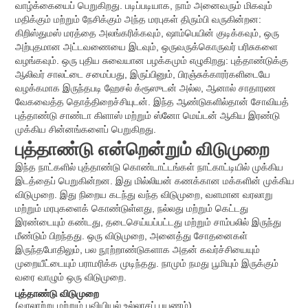
வாழ்க்கையைப் பெறுகிறது. படிப்படியாக, நாம் அனைவரும் மிகவும்
மதிக்கும் மற்றும் நேசிக்கும் அந்த மரபுகள் திரும்பி வருகின்றன:
கிறிஸ்துமஸ் மரத்தை அலங்கரிக்கவும், ஷாம்பெயின் குடிக்கவும், ஒரு
அற்புதமான அட்டவணையை இடவும், ஒருவருக்கொருவர் பரிசுகளை
வழங்கவும். ஒரு புதிய சுவையான பழக்கமும் எழுகிறது: புத்தாண்டுக்கு
ஆலிவர் சாலட்டை சமைப்பது, இருப்பினும், பிரஞ்சுக்காரர்களிடையே
வழக்கமாக இருந்தபடி ஹேசல் க்ரூஸுடன் அல்ல, ஆனால் சாதாரண
வேகவைத்த தொத்திறைச்சியுடன். இந்த ஆண்டுகளில்தான் சோவியத்
புத்தாண்டு சாண்டா கிளாஸ் மற்றும் ஸ்னோ மெய்டன் ஆகிய இரண்டு
முக்கிய சின்னங்களைப் பெறுகிறது.
புத்தாண்டு என்றென்றும் விடுமுறை
இந்த நாட்களில் புத்தாண்டு கொண்டாட்டங்கள் நாட்காட்டியில் முக்கிய
இடத்தைப் பெறுகின்றன. இது மில்லியன் கணக்கான மக்களின் முக்கிய
விடுமுறை. இது நிறைய கடந்து வந்த விடுமுறை, வளமான வரலாறு
மற்றும் மரபுகளைக் கொண்டுள்ளது, நல்லது மற்றும் கெட்டது
இரண்டையும் கண்டது, தடைசெய்யப்பட்டது மற்றும் சாம்பலில் இருந்து
மீண்டும் பிறந்தது. ஒரு விடுமுறை, அனைத்து சோதனைகள்
இருந்தபோதிலும், பல நூற்றாண்டுகளாக அதன் கவர்ச்சியையும்
முறையீட்டையும் பராமரிக்க முடிந்தது. நாமும் நமது பூமியும் இருக்கும்
வரை வாழும் ஒரு விடுமுறை.
புத்தாண்டு விடுமுறை
(வரலாற்று மற்றும் புவியியல் உல்லாசப் பயணம்)