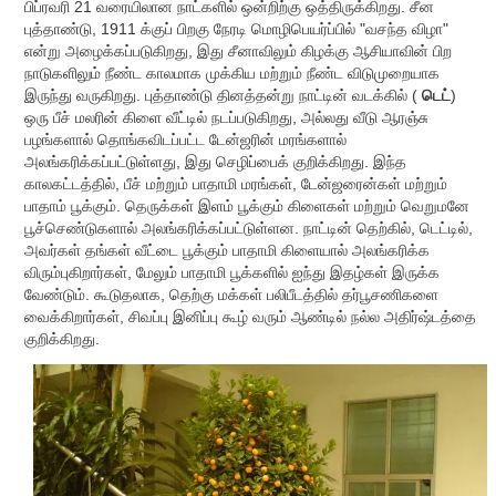
பிப்ரவரி 21 வரையிலான நாட்களில் ஒன்றிற்கு ஒத்திருக்கிறது. சீன
புத்தாண்டு, 1911 க்குப் பிறகு நேரடி மொழிபெயர்ப்பில் "வசந்த விழா"
என்று அழைக்கப்படுகிறது, இது சீனாவிலும் கிழக்கு ஆசியாவின் பிற
நாடுகளிலும் நீண்ட காலமாக முக்கிய மற்றும் நீண்ட விடுமுறையாக
இருந்து வருகிறது. புத்தாண்டு தினத்தன்று நாட்டின் வடக்கில் (
டெட்
)
ஒரு பீச் மலரின் கிளை வீட்டில் நடப்படுகிறது, அல்லது வீடு ஆரஞ்சு
பழங்களால் தொங்கவிடப்பட்ட டேன்ஜரின் மரங்களால்
அலங்கரிக்கப்பட்டுள்ளது, இது செழிப்பைக் குறிக்கிறது. இந்த
காலகட்டத்தில், பீச் மற்றும் பாதாமி மரங்கள், டேன்ஜரைன்கள் மற்றும்
பாதாம் பூக்கும். தெருக்கள் இளம் பூக்கும் கிளைகள் மற்றும் வெறுமனே
பூச்செண்டுகளால் அலங்கரிக்கப்பட்டுள்ளன. நாட்டின் தெற்கில், டெட்டில்,
அவர்கள் தங்கள் வீட்டை பூக்கும் பாதாமி கிளையால் அலங்கரிக்க
விரும்புகிறார்கள், மேலும் பாதாமி பூக்களில் ஐந்து இதழ்கள் இருக்க
வேண்டும். கூடுதலாக, தெற்கு மக்கள் பலிபீடத்தில் தர்பூசணிகளை
வைக்கிறார்கள், சிவப்பு இனிப்பு கூழ் வரும் ஆண்டில் நல்ல அதிர்ஷ்டத்தை
குறிக்கிறது.