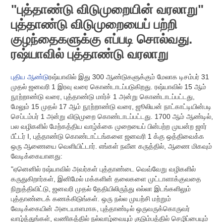
"புத்தாண்டு விடுமுறையின் வரலாறு"
புத்தாண்டு விடுமுறையைப் பற்றி
குழந்தைகளுக்கு எப்படி சொல்வது.
ரஷ்யாவில் புத்தாண்டு வரலாறு
புதிய ஆண்டு
ரஷ்யாவில் இது 300 ஆண்டுகளுக்கும் மேலாக டிசம்பர் 31
முதல் ஜனவரி 1 இரவு வரை கொண்டாடப்படுகிறது. ரஷ்யாவில் 15 ஆம்
நூற்றாண்டு வரை, புத்தாண்டு மார்ச் 1 அன்று கொண்டாடப்பட்டது,
மேலும் 15 முதல் 17 ஆம் நூற்றாண்டு வரை, ஜூலியன் நாட்காட்டியின்படி
செப்டம்பர் 1 அன்று விடுமுறை கொண்டாடப்பட்டது. 1700 ஆம் ஆண்டில்,
பல வழிகளில் மேற்கத்திய வாழ்க்கை முறையைப் பின்பற்ற முயன்ற ஜார்
பீட்டர் I, புத்தாண்டு கொண்டாட்டங்களை ஜனவரி 1 க்கு ஒத்திவைக்க
ஒரு ஆணையை வெளியிட்டார். எங்கள் நவீன கருத்தில், ஆணை மிகவும்
வேடிக்கையானது:
"ஏனெனில் ரஷ்யாவில் அவர்கள் புத்தாண்டை வெவ்வேறு வழிகளில்
கருதுகிறார்கள், இனிமேல் மக்களின் தலைகளை முட்டாளாக்குவதை
நிறுத்திவிட்டு, ஜனவரி முதல் தேதியிலிருந்து எல்லா இடங்களிலும்
புத்தாண்டைக் கணக்கிடுங்கள். ஒரு நல்ல முயற்சி மற்றும்
வேடிக்கையின் அடையாளமாக, புத்தாண்டில் ஒருவருக்கொருவர்
வாழ்த்துங்கள், வணிகத்தில் நல்வாழ்வையும் குடும்பத்தில் செழிப்பையும்