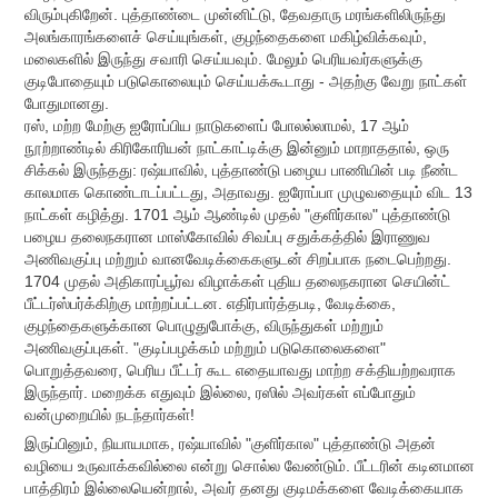
விரும்புகிறேன். புத்தாண்டை முன்னிட்டு, தேவதாரு மரங்களிலிருந்து
அலங்காரங்களைச் செய்யுங்கள், குழந்தைகளை மகிழ்விக்கவும்,
மலைகளில் இருந்து சவாரி செய்யவும். மேலும் பெரியவர்களுக்கு
குடிபோதையும் படுகொலையும் செய்யக்கூடாது - அதற்கு வேறு நாட்கள்
போதுமானது.
ரஸ், மற்ற மேற்கு ஐரோப்பிய நாடுகளைப் போலல்லாமல், 17 ஆம்
நூற்றாண்டில் கிரிகோரியன் நாட்காட்டிக்கு இன்னும் மாறாததால், ஒரு
சிக்கல் இருந்தது: ரஷ்யாவில், புத்தாண்டு பழைய பாணியின் படி நீண்ட
காலமாக கொண்டாடப்பட்டது, அதாவது. ஐரோப்பா முழுவதையும் விட 13
நாட்கள் கழித்து. 1701 ஆம் ஆண்டில் முதல் "குளிர்கால" புத்தாண்டு
பழைய தலைநகரான மாஸ்கோவில் சிவப்பு சதுக்கத்தில் இராணுவ
அணிவகுப்பு மற்றும் வானவேடிக்கைகளுடன் சிறப்பாக நடைபெற்றது.
1704 முதல் அதிகாரப்பூர்வ விழாக்கள் புதிய தலைநகரான செயின்ட்
பீட்டர்ஸ்பர்க்கிற்கு மாற்றப்பட்டன. எதிர்பார்த்தபடி, வேடிக்கை,
குழந்தைகளுக்கான பொழுதுபோக்கு, விருந்துகள் மற்றும்
அணிவகுப்புகள். "குடிப்பழக்கம் மற்றும் படுகொலைகளை"
பொறுத்தவரை, பெரிய பீட்டர் கூட எதையாவது மாற்ற சக்தியற்றவராக
இருந்தார். மறைக்க எதுவும் இல்லை, ரஸில் அவர்கள் எப்போதும்
வன்முறையில் நடந்தார்கள்!
இருப்பினும், நியாயமாக, ரஷ்யாவில் "குளிர்கால" புத்தாண்டு அதன்
வழியை உருவாக்கவில்லை என்று சொல்ல வேண்டும். பீட்டரின் கடினமான
பாத்திரம் இல்லையென்றால், அவர் தனது குடிமக்களை வேடிக்கையாக