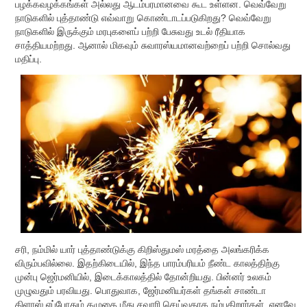
பழக்கவழக்கங்கள் அல்லது ஆடம்பரமானவை கூட உள்ளன. வெவ்வேறு
நாடுகளில் புத்தாண்டு எவ்வாறு கொண்டாடப்படுகிறது? வெவ்வேறு
நாடுகளில் இருக்கும் மரபுகளைப் பற்றி பேசுவது உடல் ரீதியாக
சாத்தியமற்றது. ஆனால் மிகவும் சுவாரஸ்யமானவற்றைப் பற்றி சொல்வது
மதிப்பு.
சரி, நம்மில் யார் புத்தாண்டுக்கு கிறிஸ்துமஸ் மரத்தை அலங்கரிக்க
விரும்பவில்லை. இதற்கிடையில், இந்த பாரம்பரியம் நீண்ட காலத்திற்கு
முன்பு ஜெர்மனியில், இடைக்காலத்தில் தோன்றியது. பின்னர் உலகம்
முழுவதும் பரவியது. பொதுவாக, ஜேர்மனியர்கள் தங்கள் சாண்டா
கிளாஸ் எப்போதும் கழுதை மீது சவாரி செய்வதாக நம்புகிறார்கள், எனவே