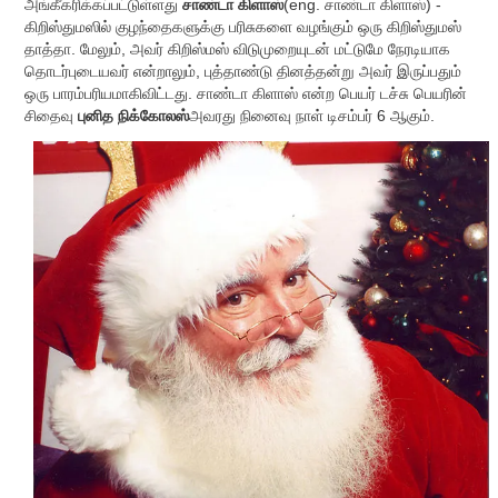
அங்கீகரிக்கப்பட்டுள்ளது
சாண்டா கிளாஸ்
(eng. சாண்டா கிளாஸ்) -
கிறிஸ்துமஸில் குழந்தைகளுக்கு பரிசுகளை வழங்கும் ஒரு கிறிஸ்துமஸ்
தாத்தா. மேலும், அவர் கிறிஸ்மஸ் விடுமுறையுடன் மட்டுமே நேரடியாக
தொடர்புடையவர் என்றாலும், புத்தாண்டு தினத்தன்று அவர் இருப்பதும்
ஒரு பாரம்பரியமாகிவிட்டது. சாண்டா கிளாஸ் என்ற பெயர் டச்சு பெயரின்
சிதைவு
புனித நிக்கோலஸ்
அவரது நினைவு நாள் டிசம்பர் 6 ஆகும்.