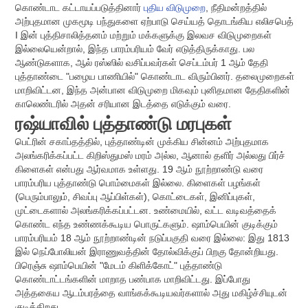
கொண்டாட கட்டாயப்படுத்தினார்
புதிய விடுமுறை
, நீதிமன்றத்தில்
அற்புதமான முகமூடி பந்துகளை ஏற்பாடு செய்யத் தொடங்கிய எலிசபெத்
I இன் புத்திசாலித்தனம் மற்றும் மக்களுக்கு இலவச விடுமுறைகள்
இல்லையென்றால், இந்த பாரம்பரியம் வேர் எடுத்திருக்காது. பல
ஆண்டுகளாக, ஆல் ரஸ்ஸில் வசிப்பவர்கள் செப்டம்பர் 1 ஆம் தேதி
புத்தாண்டை "பழைய பாணியில்" கொண்டாட விரும்பினர். தலைமுறைகள்
மாறிவிட்டன, இந்த அன்பான விடுமுறை மிகவும் புனிதமான தேதிகளின்
காலெண்டரில் அதன் சரியான இடத்தை எடுக்கும் வரை.
ரஷ்யாவில் புத்தாண்டு மரபுகள்
பெட்ரின் சகாப்தத்தில், புத்தாண்டின் முக்கிய சின்னம் அற்புதமாக
அலங்கரிக்கப்பட்ட கிறிஸ்துமஸ் மரம் அல்ல, ஆனால் தளிர் அல்லது பிர்ச்
கிளைகள் என்பது ஆர்வமாக உள்ளது. 19 ஆம் நூற்றாண்டு வரை
பாரம்பரிய புத்தாண்டு பொம்மைகள் இல்லை. கிளைகள் பழங்கள்
(பெரும்பாலும், சிவப்பு ஆப்பிள்கள்), கொட்டைகள், இனிப்புகள்,
முட்டைகளால் அலங்கரிக்கப்பட்டன. உண்மையில், வட்ட வடிவத்தைக்
கொண்ட எந்த உண்ணக்கூடிய பொருட்களும். ஷாம்பெயின் குடிக்கும்
பாரம்பரியம் 18 ஆம் நூற்றாண்டின் நடுப்பகுதி வரை இல்லை: இது 1813
இல் நெப்போலியன் இராணுவத்தின் தோல்விக்குப் பிறகு தோன்றியது.
பிரெஞ்சு ஷாம்பெயின் "மேடம் கிளிக்கோட்" புத்தாண்டு
கொண்டாட்டங்களின் மாறாத பண்பாக மாறிவிட்டது. இப்போது
அத்தகைய ஆடம்பரத்தை வாங்கக்கூடியவர்களால் அது மகிழ்ச்சியுடன்
குடிக்கிறது.