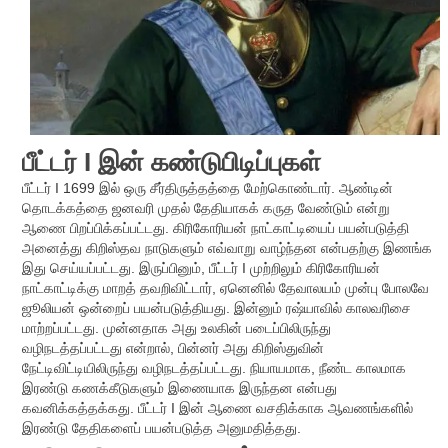
பீட்டர் I இன் கண்டுபிடிப்புகள்
பீட்டர் I 1699 இல் ஒரு சீர்திருத்தத்தை மேற்கொண்டார். ஆண்டின்
தொடக்கத்தை ஜனவரி முதல் தேதியாகக் கருத வேண்டும் என்று
ஆணை பிறப்பிக்கப்பட்டது. கிரிகோரியன் நாட்காட்டியைப் பயன்படுத்தி
அனைத்து கிறிஸ்தவ நாடுகளும் எவ்வாறு வாழ்ந்தன என்பதற்கு இணங்க
இது செய்யப்பட்டது. இருப்பினும், பீட்டர் I முற்றிலும் கிரிகோரியன்
நாட்காட்டிக்கு மாறத் தவறிவிட்டார், ஏனெனில் தேவாலயம் முன்பு போலவே
ஜூலியன் ஒன்றைப் பயன்படுத்தியது. இன்னும் ரஷ்யாவில் காலவரிசை
மாற்றப்பட்டது. முன்னதாக அது உலகின் படைப்பிலிருந்து
வழிநடத்தப்பட்டது என்றால், பின்னர் அது கிறிஸ்துவின்
நேட்டிவிட்டியிலிருந்து வழிநடத்தப்பட்டது. நியாயமாக, நீண்ட காலமாக
இரண்டு கணக்கீடுகளும் இணையாக இருந்தன என்பது
கவனிக்கத்தக்கது. பீட்டர் I இன் ஆணை வசதிக்காக ஆவணங்களில்
இரண்டு தேதிகளைப் பயன்படுத்த அனுமதித்தது.