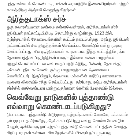
புத்தாண்டைக் கொண்டாடி, மக்கள் வரலாற்றில் இணைகிறார்கள் மற்றும்
காலத்திற்கு அஞ்சலி செலுத்துகிறார்கள்.
ஆர்த்தடாக்ஸ் சர்ச்
ஒரு சுவாரஸ்யமான உண்மை என்னவென்றால், ஆர்த்தடாக்ஸ் சர்ச்
ஜூலியன் நாட்காட்டியின்படி தொடர்ந்து வாழ்கிறது. 1923 இல்,
ஆர்த்தடாக்ஸ் தேவாலயங்களின் கூட்டம் நடைபெற்றது, அங்கு ஜூலியன்
நாட்காட்டியில் சில திருத்தங்கள் செய்யப்பட வேண்டும் என்று முடிவு
செய்யப்பட்டது. சில சூழ்நிலைகள் காரணமாக இந்த கூட்டத்தில் ரஷ்ய
தேவாலயத்தின் பிரதிநிதிகள் யாரும் இல்லை. என்ன மாற்றங்கள்
ஏற்றுக்கொள்ளப்பட்டன என்பதைப் பற்றி அறிந்த பின்னர், தேசபக்தர்
டிகோன் புதிய காலெண்டருக்கு மாறுவதற்கான ஆணையை
வெளியிட்டார். இருப்பினும், தேவாலய மக்களின் எதிர்ப்பு காரணமாக
ஆணை விரைவில் ரத்து செய்யப்பட்டது. தற்போது, ​​ரஷ்ய ஆர்த்தடாக்ஸ்
சர்ச்சில் காலெண்டரை மாற்றுவதற்கான கேள்வி மேசையில் இல்லை.
வெவ்வேறு நாடுகளில் புத்தாண்டு
எவ்வாறு கொண்டாடப்படுகிறது?
நியாயமாக, புத்தாண்டு விடுமுறை, மற்றவர்களைப் போலவே, மக்களால்
நம்பமுடியாத அளவிற்கு நேசிக்கப்படுகிறது என்று சொல்ல வேண்டும்.
மேலும், ஒவ்வொரு நாட்டிற்கும் புத்தாண்டு கொண்டாட்டத்தின் சொந்த
சிறப்பு மரபுகள் உள்ளன. சில நேரங்களில் மிகவும் நம்பமுடியாத