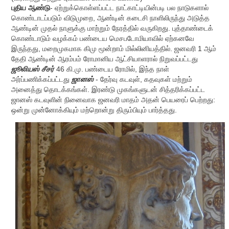
புதிய ஆண்டு
- ஏற்றுக்கொள்ளப்பட்ட நாட்காட்டியின்படி பல நாடுகளால்
கொண்டாடப்படும் விடுமுறை, ஆண்டின் கடைசி நாளிலிருந்து அடுத்த
ஆண்டின் முதல் நாளுக்கு மாற்றும் நேரத்தில் வருகிறது. புத்தாண்டைக்
கொண்டாடும் வழக்கம் பண்டைய மெசபடோமியாவில் ஏற்கனவே
இருந்தது, மறைமுகமாக கிமு மூன்றாம் மில்லினியத்தில். ஜனவரி 1 ஆம்
தேதி ஆண்டின் ஆரம்பம் ரோமானிய ஆட்சியாளரால் நிறுவப்பட்டது
ஜூலியஸ் சீசர்
46 கி.மு. பண்டைய ரோமில், இந்த நாள்
அர்ப்பணிக்கப்பட்டது
ஜானஸ்
- தேர்வு கடவுள், கதவுகள் மற்றும்
அனைத்து தொடக்கங்கள். இரண்டு முகங்களுடன் சித்தரிக்கப்பட்ட
ஜானஸ் கடவுளின் நினைவாக ஜனவரி மாதம் அதன் பெயரைப் பெற்றது:
ஒன்று முன்னோக்கியும் மற்றொன்று திரும்பியும் பார்த்தது.