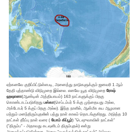
ஏற்கனவே குறிப்பிட்டுள்ளபடி, அனைத்து நாடுகளுக்கும் ஜனவரி 1 ஆம்
தேதி புத்தாண்டு விடுமுறை இல்லை. எனவே யூத விடுமுறை
ரோஷ்
ஹஷானா
(ஆண்டின் அத்தியாயம்) 163 நாட்களுக்குப் பிறகு
கொண்டாடப்படுகிறது
பஸ்கா
(செப்டம்பர் 5 க்கு முந்தையது அல்ல,
அக்டோபர் 5 க்குப் பிறகு அல்ல). இந்த நாளில், ஆன்மீக சுய ஆழமான
மற்றும் மனந்திரும்புதலின் பத்து நாள் காலம் தொடங்குகிறது. அடுத்த 10
நாட்கள் தீர்ப்பு நாள் வரை (
யோம் கிப்பூர்
) "டெஷுவாவின் நாட்கள்"
("திரும்ப" - அதாவது கடவுளிடம் திரும்புதல்) என்று
அழைக்கப்படுகின்றன. அவை "வருத்தத்தின் நாட்கள்" அல்லது