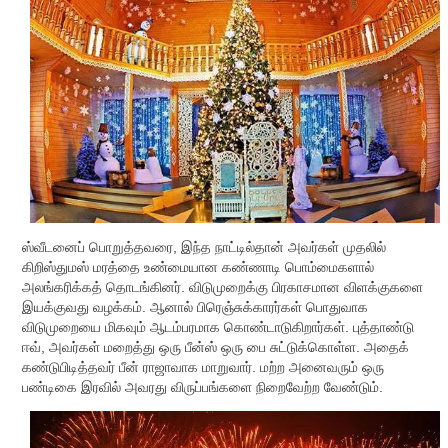
ஸ்வீடனைப் பொறுத்தவரை, இந்த நாட்டில்தான் அவர்கள் முதலில்
கிறிஸ்துமஸ் மரத்தை உண்மையான கண்ணாடி பொம்மைகளால்
அலங்கரிக்கத் தொடங்கினர். விடுமுறைக்கு பிரகாசமான விளக்குகளை
இயக்குவது வழக்கம். ஆனால் பிரெஞ்சுக்காரர்கள் பொதுவாக
விடுமுறையை மிகவும் ஆடம்பரமாக கொண்டாடுகிறார்கள். புத்தாண்டு
ஈவ், அவர்கள் மறைத்து ஒரு பீன்ஸ் ஒரு பை சுட்டுக்கொள்ள. அதைக்
கண்டுபிடித்தவர் பீன் ராஜாவாக மாறுவார். மற்ற அனைவரும் ஒரு
பண்டிகை இரவில் அவரது விருப்பங்களை நிறைவேற்ற வேண்டும்.