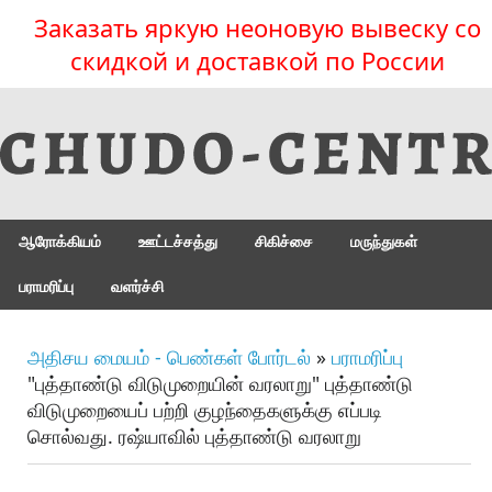
Заказать яркую неоновую вывеску со
скидкой и доставкой по России
ஆரோக்கியம்
ஊட்டச்சத்து
சிகிச்சை
மருந்துகள்
பராமரிப்பு
வளர்ச்சி
அதிசய மையம் - பெண்கள் போர்டல்
»
பராமரிப்பு
"புத்தாண்டு விடுமுறையின் வரலாறு" புத்தாண்டு
விடுமுறையைப் பற்றி குழந்தைகளுக்கு எப்படி
சொல்வது. ரஷ்யாவில் புத்தாண்டு வரலாறு