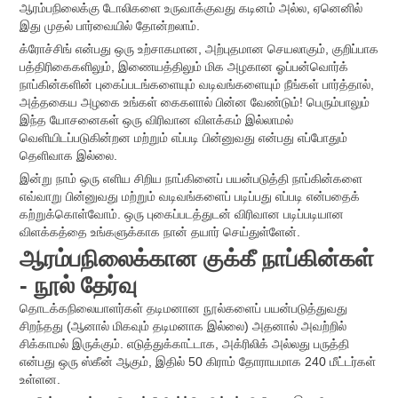
ஆரம்பநிலைக்கு டோலிகளை உருவாக்குவது கடினம் அல்ல, ஏனெனில்
இது முதல் பார்வையில் தோன்றலாம்.
க்ரோச்சிங் என்பது ஒரு உற்சாகமான, அற்புதமான செயலாகும், குறிப்பாக
பத்திரிகைகளிலும், இணையத்திலும் மிக அழகான ஓப்பன்வொர்க்
நாப்கின்களின் புகைப்படங்களையும் வடிவங்களையும் நீங்கள் பார்த்தால்,
அத்தகைய அழகை உங்கள் கைகளால் பின்ன வேண்டும்! பெரும்பாலும்
இந்த யோசனைகள் ஒரு விரிவான விளக்கம் இல்லாமல்
வெளியிடப்படுகின்றன மற்றும் எப்படி பின்னுவது என்பது எப்போதும்
தெளிவாக இல்லை.
இன்று நாம் ஒரு எளிய சிறிய நாப்கினைப் பயன்படுத்தி நாப்கின்களை
எவ்வாறு பின்னுவது மற்றும் வடிவங்களைப் படிப்பது எப்படி என்பதைக்
கற்றுக்கொள்வோம். ஒரு புகைப்படத்துடன் விரிவான படிப்படியான
விளக்கத்தை உங்களுக்காக நான் தயார் செய்துள்ளேன்.
ஆரம்பநிலைக்கான குக்கீ நாப்கின்கள்
- நூல் தேர்வு
தொடக்கநிலையாளர்கள் தடிமனான நூல்களைப் பயன்படுத்துவது
சிறந்தது (ஆனால் மிகவும் தடிமனாக இல்லை) அதனால் அவற்றில்
சிக்காமல் இருக்கும். எடுத்துக்காட்டாக, அக்ரிலிக் அல்லது பருத்தி
என்பது ஒரு ஸ்கீன் ஆகும், இதில் 50 கிராம் தோராயமாக 240 மீட்டர்கள்
உள்ளன.