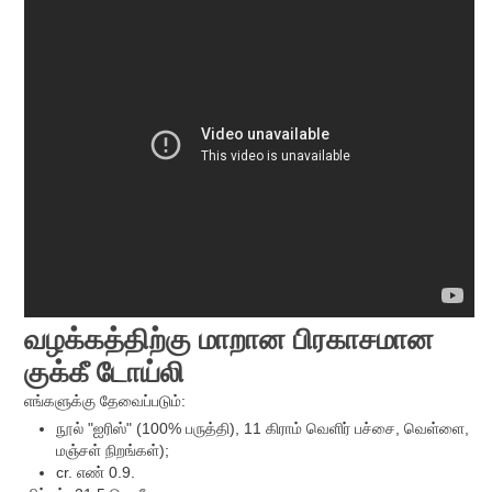
வழக்கத்திற்கு மாறான பிரகாசமான
குக்கீ டோய்லி
எங்களுக்கு தேவைப்படும்:
நூல் "ஐரிஸ்" (100% பருத்தி), 11 கிராம் வெளிர் பச்சை, வெள்ளை,
மஞ்சள் நிறங்கள்);
cr. எண் 0.9.