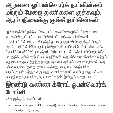
அழகான ஓப்பன்வொர்க் நாப்கின்கள்
மற்றும் மேஜை துணிகளை குத்தவும்.
ஆரம்பநிலைக்கு குக்கீ நாப்கின்கள்
பழங்காலத்திலிருந்தே, பின்னப்பட்ட கைவினைஞரின் திறமையான
கைகளின் குறிகாட்டியாக, பின்னப்பட்ட சரிகை நாப்கின்கள்
கருதப்படுகின்றன. அப்போதிருந்து பல நூற்றாண்டுகளுக்குப் பிறகும்,
அலங்காரத்தின் இந்த உறுப்பு இன்னும் கிராமங்களில் மட்டுமல்ல, நவீன
"அபார்ட்மெண்ட்" உட்புறத்திலும் தீவிரமாக பயன்படுத்தப்படுகிறது. இந்த
பாடத்தில் முன்மொழியப்பட்ட மாதிரிகள், ஒரு விரிவான விளக்கம் மற்றும்
தெளிவான திட்டத்திற்கு நன்றி, அனைவருக்கும் கைகொடுக்கும்: ஒரு
பள்ளி மாணவி தனது தாயை அல்லது பாட்டியை மகிழ்விக்க
விரும்புகிறார், மற்றும் ஒரு அனுபவமிக்க ஊசிப் பெண் தனது வீட்டின்
உட்புறத்தை உருவாக்க முடிவு செய்கிறார். இன்னும் வசதியாக!
இரண்டு வண்ண க்ரோட் ஓபன்வொர்க்
டோய்லி
எங்களுக்கு தேவைப்படும்:
மெல்லிய நூல் (100% பருத்தி), சுமார் 15 கிராம் வெள்ளை மற்றும்
15 கிராம் ஆரஞ்சு;