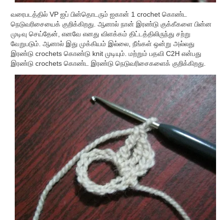
வரைபடத்தில் VP ஐப் பின்தொடரும் ஐகான் 1 crochet கொண்ட
நெடுவரிசையைக் குறிக்கிறது. ஆனால் நான் இரண்டு குக்கீகளை பின்ன
முடிவு செய்தேன், எனவே எனது விளக்கம் திட்டத்திலிருந்து சற்று
வேறுபடும். ஆனால் இது முக்கியம் இல்லை, நீங்கள் ஒன்று அல்லது
இரண்டு crochets கொண்டு knit முடியும். மற்றும் பதவி C2H என்பது
இரண்டு crochets கொண்ட இரண்டு நெடுவரிசைகளைக் குறிக்கிறது.