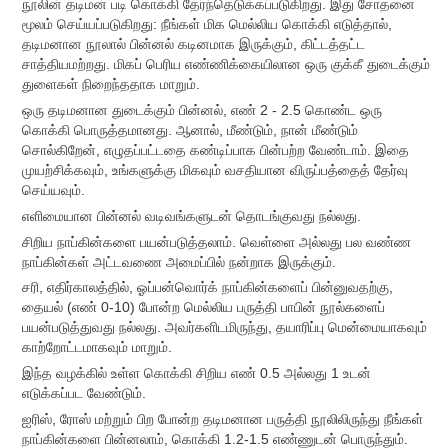
நூலின் தடிமன் படி கொக்கி தேர்ந்தெடுக்கப்படுகிறது. இது சோதனை
மூலம் செய்யப்படுகிறது: நீங்கள் மிக மெல்லிய கொக்கி எடுத்தால்,
தடிமனான நூலால் பின்னல் கடினமாக இருக்கும், கிட்டத்தட்ட
சாத்தியமற்றது. மிகப் பெரிய எண்ணிக்கையிலான ஒரு குக்கீ துடைக்கும்
துளைகள் நிறைந்ததாக மாறும்.
ஒரு தடிமனான துடைக்கும் பின்னல், எண் 2 - 2.5 கொண்ட ஒரு
கொக்கி பொருத்தமானது. ஆனால், மீண்டும், நான் மீண்டும்
சொல்கிறேன், எழுதப்பட்டதை கண்டிப்பாக பின்பற்ற வேண்டாம். இதை
முயற்சிக்கவும், உங்களுக்கு மிகவும் வசதியான விருப்பத்தைத் தேர்வு
செய்யவும்.
எளிமையான பின்னல் வடிவங்களுடன் தொடங்குவது நல்லது.
சிறிய நாப்கின்களை பயன்படுத்தலாம். வெள்ளை அல்லது பல வண்ண
நாப்கின்கள் அட்டவணை அமைப்பில் நன்றாக இருக்கும்.
சரி, எதிர்காலத்தில், ஓப்பன்வொர்க் நாப்கின்களைப் பின்னுவதற்கு,
தையல் (எண் 0-10) போன்ற மெல்லிய பருத்தி பாபின் நூல்களைப்
பயன்படுத்துவது நல்லது. அவர்களிடமிருந்து, தயாரிப்பு மென்மையாகவும்
காற்றோட்டமாகவும் மாறும்.
இந்த வழக்கில் உள்ள கொக்கி சிறிய எண் 0.5 அல்லது 1 உடன்
எடுக்கப்பட வேண்டும்.
ஐரிஸ், ரோஸ் மற்றும் பிற போன்ற தடிமனான பருத்தி நூலிலிருந்து நீங்கள்
நாப்கின்களை பின்னலாம், கொக்கி 1.2-1.5 எண்ணுடன் பொருந்தும்.