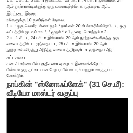
1 ப.: 1 சி. ப., 3 பக். n இல்லாமல்., 29 பக். n., 4 பக். n இல்லாமல். 24
ஆம் நூற்றாண்டிலிருந்து ஒரு வளையத்தில். n. முந்தைய ஆர்..
இரட்டை இலை
உங்களுக்கு 10 துண்டுகள் தேவை.
1 ப .: ஒரு வெளிர் பச்சை நூல் * நாங்கள் 20 சி சேகரிக்கிறோம். ப., ஒரு
வட்டத்தில் மூடவும் ss. *, * முதல் * x 1 முறை, மொத்தம் x 2.
2 ப.: 1 சி. ப., 24 பக். n இல்லாமல். 20 ஆம் நூற்றாண்டிலிருந்து ஒரு
வளையத்தில். n. முந்தைய ப., 25 பக். n இல்லாமல். 20 ஆம்
நூற்றாண்டிலிருந்து அடுத்த வளையத்திற்குள். n. முந்தைய ஆர்..
சட்டசபை
கடைசி வரிசையில் பகுதிகளை ஒன்றாக இணைக்கிறோம்.
பின்னல் ஒரு தட்டையான மேற்பரப்பில் ஸ்டார்ச் மற்றும் உலர்த்தப்பட
வேண்டும்.
நாப்கின் "ஸ்னோஃப்ளேக்" (31 செ.மீ):
வீடியோ மாஸ்டர் வகுப்பு