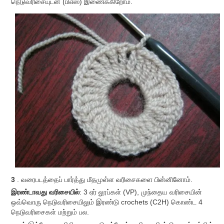
நெடுவரிசையுடன் (பிஎஸ்) இணைக்கிறோம்.
3
. வரைபடத்தைப் பார்த்து மீதமுள்ள வரிசைகளை பின்னினோம்.
இரண்டாவது வரிசையில்
: 3 ஏர் லூப்கள் (VP), முந்தைய வரிசையின்
ஒவ்வொரு நெடுவரிசையிலும் இரண்டு crochets (С2Н) கொண்ட 4
நெடுவரிசைகள் மற்றும் பல.