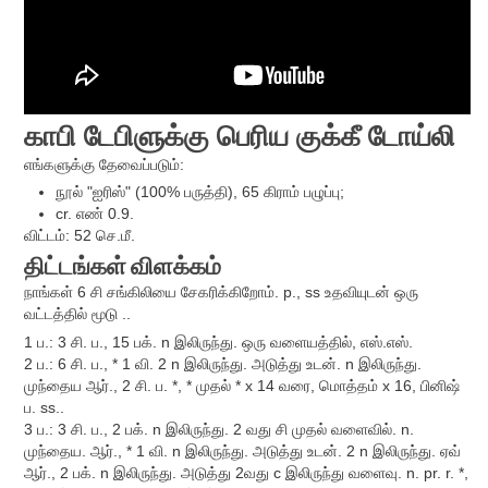
காபி டேபிளுக்கு பெரிய குக்கீ டோய்லி
எங்களுக்கு தேவைப்படும்:
நூல் "ஐரிஸ்" (100% பருத்தி), 65 கிராம் பழுப்பு;
cr. எண் 0.9.
விட்டம்: 52 செ.மீ.
திட்டங்கள்
விளக்கம்
நாங்கள் 6 சி சங்கிலியை சேகரிக்கிறோம். p., ss உதவியுடன் ஒரு
வட்டத்தில் மூடு ..
1 ப.: 3 சி. ப., 15 பக். n இலிருந்து. ஒரு வளையத்தில், எஸ்.எஸ்.
2 ப.: 6 சி. ப., * 1 வி. 2 n இலிருந்து. அடுத்து உடன். n இலிருந்து.
முந்தைய ஆர்., 2 சி. ப. *, * முதல் * x 14 வரை, மொத்தம் x 16, பினிஷ்
ப. ss..
3 ப.: 3 சி. ப., 2 பக். n இலிருந்து. 2 வது சி முதல் வளைவில். n.
முந்தைய. ஆர்., * 1 வி. n இலிருந்து. அடுத்து உடன். 2 n இலிருந்து. ஏவ்
ஆர்., 2 பக். n இலிருந்து. அடுத்து 2வது c இலிருந்து வளைவு. n. pr. r. *,