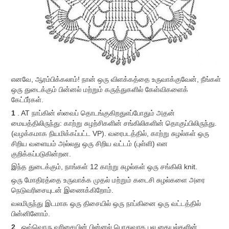
எனவே, ஆரம்பிக்கலாம்! நான் ஒரு விளக்கத்தை உருவாக்குவேன், நீங்கள்
ஒரு துடைக்கும் பின்னல் மற்றும் கருத்துகளில் கேள்விகளைக்
கேட்பீர்கள்.
1
. AT
நாப்கின் ஸ்வைப் தொடங்குகிறது
எப்போதும் அதன்
மையத்திலிருந்து: காற்று சுழற்சிகளின் சங்கிலிகளின் தொகுப்பிலிருந்து.
(வழக்கமாக நியமிக்கப்பட்ட VP). வரைபடத்தில், காற்று சுழல்கள் ஒரு
சிறிய வளையம் அல்லது ஒரு சிறிய வட்டம் (புள்ளி) என
குறிக்கப்படுகின்றன.
இந்த துடைக்கும், நாங்கள் 12 காற்று சுழல்கள் ஒரு சங்கிலி knit.
ஒரு மோதிரத்தை உருவாக்க முதல் மற்றும் கடைசி சுழல்களை அரை
நெடுவரிசையுடன் இணைக்கிறோம்.
வலமிருந்து இடமாக ஒரு திசையில் ஒரு நாப்கினை ஒரு வட்டத்தில்
பின்னினோம்.
2
. ஒவ்வொரு வரிசையின் பின்னல் பொதுவாக பல தையல்களின்