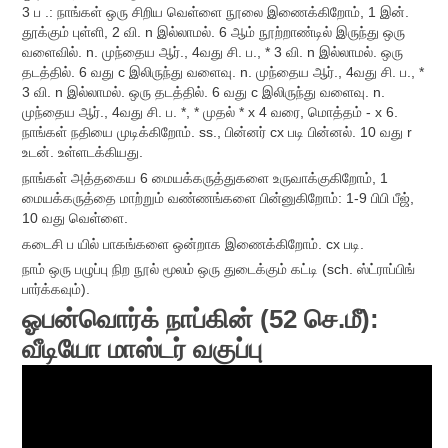
3 ப .: நாங்கள் ஒரு சிறிய வெள்ளை நூலை இணைக்கிறோம், 1 இன்.
தூக்கும் புள்ளி, 2 வி. n இல்லாமல். 6 ஆம் நூற்றாண்டில் இருந்து ஒரு
வளைவில். n. முந்தைய ஆர்., 4வது சி. ப., * 3 வி. n இல்லாமல். ஒரு
தடத்தில். 6 வது c இலிருந்து வளைவு. n. முந்தைய ஆர்., 4வது சி. ப., *
3 வி. n இல்லாமல். ஒரு தடத்தில். 6 வது c இலிருந்து வளைவு. n.
முந்தைய ஆர்., 4வது சி. ப. *, * முதல் * x 4 வரை, மொத்தம் - x 6.
நாங்கள் நதியை முடிக்கிறோம். ss., பின்னர் cx படி பின்னல். 10 வது r
உடன். உள்ளடக்கியது.
நாங்கள் அத்தகைய 6 மையக்கருத்துகளை உருவாக்குகிறோம், 1
மையக்கருத்தை மாற்றும் வண்ணங்களை பின்னுகிறோம்: 1-9 பிபி பீஜ்,
10 வது வெள்ளை.
கடைசி ப யில் பாகங்களை ஒன்றாக இணைக்கிறோம். cx படி.
நாம் ஒரு பழுப்பு நிற நூல் மூலம் ஒரு துடைக்கும் கட்டி (sch. ஸ்ட்ராப்பிங்
பார்க்கவும்).
ஓபன்வொர்க் நாப்கின் (52 செ.மீ):
வீடியோ மாஸ்டர் வகுப்பு