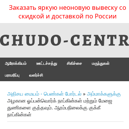
Заказать яркую неоновую вывеску со
скидкой и доставкой по России
ஆரோக்கியம்
ஊட்டச்சத்து
சிகிச்சை
மருந்துகள்
பராமரிப்பு
வளர்ச்சி
அதிசய மையம் - பெண்கள் போர்டல்
»
அம்மாக்களுக்கு
அழகான ஓப்பன்வொர்க் நாப்கின்கள் மற்றும் மேஜை
துணிகளை குத்தவும். ஆரம்பநிலைக்கு குக்கீ
நாப்கின்கள்