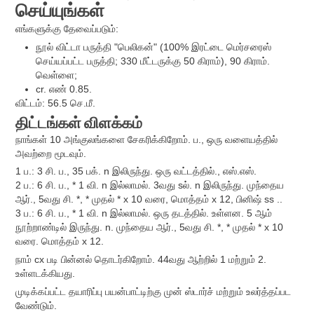
செய்யுங்கள்
எங்களுக்கு தேவைப்படும்:
நூல் விட்டா பருத்தி "பெலிகன்" (100% இரட்டை மெர்சரைஸ்
செய்யப்பட்ட பருத்தி; 330 மீட்டருக்கு 50 கிராம்), 90 கிராம்.
வெள்ளை;
cr. எண் 0.85.
விட்டம்: 56.5 செ.மீ.
திட்டங்கள்
விளக்கம்
நாங்கள் 10 அங்குலங்களை சேகரிக்கிறோம். ப., ஒரு வளையத்தில்
அவற்றை மூடவும்.
1 ப.: 3 சி. ப., 35 பக். n இலிருந்து. ஒரு வட்டத்தில்., எஸ்.எஸ்.
2 ப.: 6 சி. ப., * 1 வி. n இல்லாமல். 3வது sல். n இலிருந்து. முந்தைய
ஆர்., 5வது சி. *, * முதல் * x 10 வரை, மொத்தம் x 12, பினிஷ் ss ..
3 ப.: 6 சி. ப., * 1 வி. n இல்லாமல். ஒரு தடத்தில். உள்ளன. 5 ஆம்
நூற்றாண்டில் இருந்து. n. முந்தைய ஆர்., 5வது சி. *, * முதல் * x 10
வரை. மொத்தம் x 12.
நாம் cx படி பின்னல் தொடர்கிறோம். 44வது ஆற்றில் 1 மற்றும் 2.
உள்ளடக்கியது.
முடிக்கப்பட்ட தயாரிப்பு பயன்பாட்டிற்கு முன் ஸ்டார்ச் மற்றும் உலர்த்தப்பட
வேண்டும்.