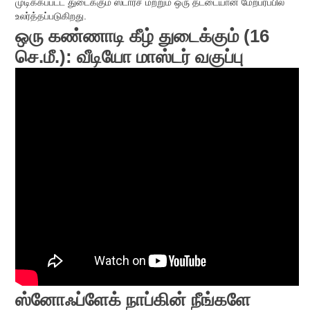
முடிக்கப்பட்ட துடைக்கும் ஸ்டார்ச் மற்றும் ஒரு தட்டையான மேற்பரப்பில்
உலர்த்தப்படுகிறது.
ஒரு கண்ணாடி கீழ் துடைக்கும் (16
செ.மீ.): வீடியோ மாஸ்டர் வகுப்பு
ஸ்னோஃப்ளேக் நாப்கின் நீங்களே