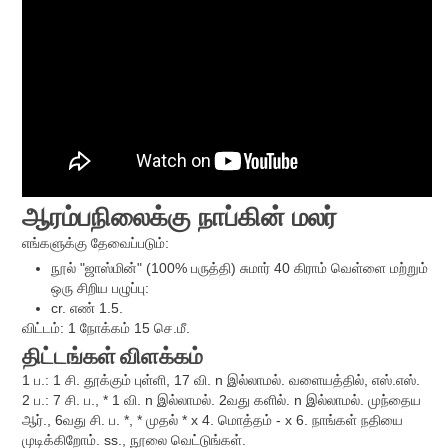
ஆரம்பநிலைக்கு நாப்கின் மலர்
எங்களுக்கு தேவைப்படும்:
நூல் "ஜாஸ்மின்" (100% பருத்தி) சுமார் 40 கிராம் வெள்ளை மற்றும்
ஒரு சிறிய பழுப்பு:
cr. எண் 1.5.
விட்டம்: 1 நோக்கம் 15 செ.மீ.
திட்டங்கள்
விளக்கம்
1 ப.: 1 சி. தூக்கும் புள்ளி, 17 வி. n இல்லாமல். வளையத்தில், எஸ்.எஸ்.
2 ப.: 7 சி. ப., * 1 வி. n இல்லாமல். 2வது களில். n இல்லாமல். முந்தைய
ஆர்., 6வது சி. ப. *, * முதல் * x 4. மொத்தம் - x 6. நாங்கள் நதியை
முடிக்கிறோம். ss., நூலை வெட்டுங்கள்.