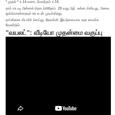
* முதல் * x 14 வரை, மொத்தம் x 16.
நாம் cx படி பின்னல் தொடர்கிறோம். 28 வது ஆர். உள்ளடக்கியது, அவை
ஒவ்வொன்றையும் ss உடன் முடிக்கிறது.
நாப்கினை ஸ்டார்ச் செய்து, நேராக்கி, இயற்கையாக உலர வைக்க
வேண்டும்.
"வயலட்": வீடியோ முதன்மை வகுப்பு