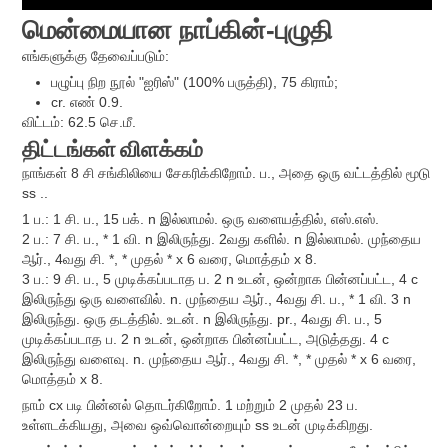
மென்மையான நாப்கின்-புழுதி
எங்களுக்கு தேவைப்படும்:
பழுப்பு நிற நூல் "ஐரிஸ்" (100% பருத்தி), 75 கிராம்;
cr. எண் 0.9.
விட்டம்: 62.5 செ.மீ.
திட்டங்கள்
விளக்கம்
நாங்கள் 8 சி சங்கிலியை சேகரிக்கிறோம். ப., அதை ஒரு வட்டத்தில் மூடு
ss ..
1 ப.: 1 சி. ப., 15 பக். n இல்லாமல். ஒரு வளையத்தில், எஸ்.எஸ்.
2 ப.: 7 சி. ப., * 1 வி. n இலிருந்து. 2வது களில். n இல்லாமல். முந்தைய
ஆர்., 4வது சி. *, * முதல் * x 6 வரை, மொத்தம் x 8.
3 ப.: 9 சி. ப., 5 முடிக்கப்படாத ப. 2 n உடன், ஒன்றாக பின்னப்பட்ட, 4 c
இலிருந்து ஒரு வளைவில். n. முந்தைய ஆர்., 4வது சி. ப., * 1 வி. 3 n
இலிருந்து. ஒரு தடத்தில். உடன். n இலிருந்து. pr., 4வது சி. ப., 5
முடிக்கப்படாத ப. 2 n உடன், ஒன்றாக பின்னப்பட்ட, அடுத்தது. 4 c
இலிருந்து வளைவு. n. முந்தைய ஆர்., 4வது சி. *, * முதல் * x 6 வரை,
மொத்தம் x 8.
நாம் cx படி பின்னல் தொடர்கிறோம். 1 மற்றும் 2 முதல் 23 ப.
உள்ளடக்கியது, அவை ஒவ்வொன்றையும் ss உடன் முடிக்கிறது.