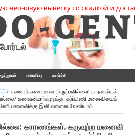
ую неоновую вывеску со скидкой и доста
போர்டல்
ருந்துகள்
பராமரிப்பு
வளர்ச்சி
்ச்சி
மனைவி கணவனை விரும்பவில்லை: காரணங்கள்.
ில்லை? கணவன்மார்களுக்கு: கர்ப்பிணி மனைவியைக்
்பிணி மனைவிக்கு இனி என்னை வேண்டாம்
்லை: காரணங்கள். கருவுற்ற மனைவி