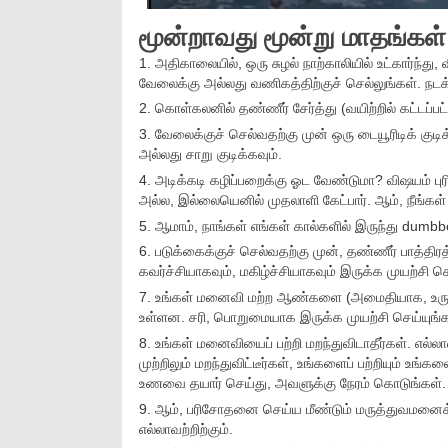
மூன்றாவது மூன்று மாதங்கள்
1. அதிகாலையில், ஒரு சுழல் நாற்காலியில் உட்கார்ந்து,
வேலைக்கு அல்லது வணிகத்திற்குச் செல்லுங்கள். நடக்க
2. கொள்கலனில் தண்ணீர் சேர்த்து (வயிற்றில் கட்டப்பட
3. வேலைக்குச் செல்வதற்கு முன் ஒரு டையூரிடிக் குடிக
அல்லது சாறு குடிக்கவும்.
4. அடிக்கடி கழிப்பறைக்கு ஓட வேண்டுமா? விஷயம் புர
அல்ல, இல்லையெனில் முதலாளி கேட்பார். ஆம், நீங்க
5. ஆமாம், நாங்கள் எங்கள் கால்களில் இருந்து dumbbe
6. படுக்கைக்குச் செல்வதற்கு முன், தண்ணீர் பாத்தி
கவர்ச்சியாகவும், மகிழ்ச்சியாகவும் இருக்க முயற்சி செ
7. உங்கள் மனைவி மற்ற ஆண்களை (அமைதியாக, உருவமாக
உள்ளன. சரி, பொறுமையாக இருக்க முயற்சி செய்யுங்க
8. உங்கள் மனைவியைப் பற்றி மறந்துவிடாதீர்கள். எல்ல
முற்றிலும் மறந்துவிட்டீர்கள், உங்களைப் பற்றியும் உங்
உணவை தயார் செய்து, அவளுக்கு நேரம் கொடுங்கள்.
9. ஆம், பரிசோதனை செய்ய மீண்டும் மருத்துவமனைக்க
எல்லாவற்றிற்கும்.