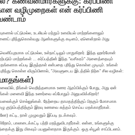
? கணவன்மார்களுக்கு: கர்ப்பிணி
ன வழிமுறைகள் என் கர்ப்பிணி
ேண்டாம்
வுகளால் மட்டுமல்ல, உடலியல் மற்றும் உளவியல் மாற்றங்களாலும்
பெண்ணைப் புரிந்துகொள்வது ஆண்களுக்கு கடினம், ஏனென்றால் அது
 வெளிப்புறமாக மட்டுமல்ல, உள்நாட்டிலும் மாறுகிறார். இந்த ஹார்மோன்
ஏற்படும் மாற்றங்கள் ... கர்ப்பத்தின் இந்த "வசீகரம்" அனைத்தையும்
்களாக எப்படி இருந்தாள் என்பதை புரிந்து கொள்ள முடியும். உங்கள்
 புரிந்து கொள்ள விரும்பினால், "அவளுடைய இடத்தில் நிற்க" சில வழிகள்:
 மாதங்கள்)
ில், நீங்கள் வெறித்தனமாக உணர ஆரம்பிக்கும் போது, ​​அது ஏன்
. உங்கள் மனைவி இந்த உணர்வை எப்போதும் அனுபவிக்கிறார்!
 வேலைக்குச் செல்லுங்கள். நேற்றைய தாமதத்திற்குப் பிறகும் மோசமாக
ழு குடும்பத்திற்கும் இரவு உணவை சுத்தம் செய்ய மறக்காதீர்கள்.
ோ) கட்டி, நாள் முழுவதும் இப்படி நடக்கவும்.
ம், பாலாடைக்கட்டி பற்றி மறந்துவிடாதீர்கள். என்ன, உங்களுக்கு
தைக்கு இது மிகவும் பயனுள்ளதாக இருக்கும். ஒரு ஸ்பூன் சாப்பிடலாம்.