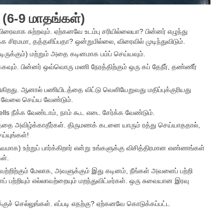
 (6-9 மாதங்கள்)
 விரைவாக சுற்றவும். ஏற்கனவே உடம்பு சரியில்லையா? பின்னர் எழுந்து
 சிரமமா, தத்தளிப்பதா? ஒன்றுமில்லை, விரைவில் முடிந்துவிடும்.
்டிருக்கும்) மற்றும் அதை கடினமாக பம்ப் செய்யவும்.
்கவும். பின்னர் ஒவ்வொரு மணி நேரத்திற்கும் ஒரு கப் தேநீர், தண்ணீர்
ிகிறது. ஆனால் பணியிடத்தை விட்டு வெளியேறுவது மதிப்புக்குரியது
ள் வேலை செய்ய வேண்டும்.
lls நீக்க வேண்டாம், நாம் கூட எடை சேர்க்க வேண்டும்.
ரத்தை அவிழ்க்காதீர்கள். திருமணக் கடனை யாரும் ரத்து செய்யாததால்,
ய்யுங்கள்!
) உற்றுப் பார்க்கிறார் என்று உங்களுக்கு விசித்திரமான எண்ணங்கள்
ள்.
ாவற்றிற்கும் மேலாக, அவளுக்கும் இது கடினம், நீங்கள் அவளைப் பற்றி
களைப் பற்றியும் எல்லாவற்றையும் மறந்துவிட்டீர்கள். ஒரு சுவையான இரவு
ுச் செல்லுங்கள். எப்படி எதற்கு? ஏற்கனவே கொடுக்கப்பட்ட