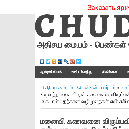
Заказать ярк
அதிசய மையம் - பெண்கள் 
ஆரோக்கியம்
ஊட்டச்சத்து
சிகிச்சை
ம
அதிசய மையம் - பெண்கள் போர்டல்
»
வளர
கருவுற்ற மனைவி ஏன் கணவனை விரும்பவ
கையாள்வதற்கான வழிமுறைகள் என் கர்ப
மனைவி கணவனை விரும்பவில