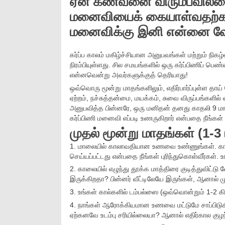
ஏன் கணவனை விரும்பவில்லை
மனைவியைக் கையாள்வதற்கா
மனைவிக்கு இனி என்னை வ
கர்ப்ப காலம் மகிழ்ச்சியான அனுபவங்கள் மற்றும் நிகழ்
நிரம்பியுள்ளது. சில சமயங்களில் ஒரு கர்ப்பிணிப் 
என்னவென்று அவர்களுக்குத் தெரியாது!
ஒவ்வொரு மூன்று மாதங்களிலும், எதிர்பார்ப்புள்ள தாய்
ஏற்றம், நச்சுத்தன்மை, மயக்கம், சுவை விருப்பங்களில் 
அனுபவித்த பின்னரே, ஒரு மனிதன் தனது காதலி 9 மாதங
கர்ப்பிணி மனைவி எப்படி உணருகிறார் என்பதை நீங்கள்
முதல் மூன்று மாதங்கள் (1-3
1. மாலையில் காலாவதியான உணவை உண்ணுங்கள். காலைய
செய்யப்பட்டது என்பதை நீங்கள் புரிந்துகொள்வீர்கள்
2. காலையில் எழுந்து தூக்க மாத்திரை குடித்துவிட்டு
இருக்கிறதா? பின்னர் வீட்டிலேயே இருங்கள், ஆனால் மு
3. உங்கள் கால்களில் டம்பல்ஸை (ஒவ்வொன்றும் 1-2 கில
4. நாங்கள் ஆரோக்கியமான உணவை மட்டுமே சாப்பிடுகிறோ
ஏற்கனவே உடம்பு சரியில்லையா? ஆனால் எதிர்கால குழந்