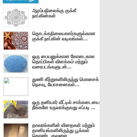
ஆரம்பநிலைக்கு குக்கீ
நாப்கின்கள்
தொடக்கநிலையாளர்களுக்கான
குக்கீ நாப்கின் வடிவங்கள்...
ஒரு பையனுக்கான கோடைகால
தொப்பிகள் விளக்கம் மற்றும்
வரைபடங்களுடன்...
துணி கீற்றுகளிலிருந்து மொசைக்
நெசவு, யோசனைகள்...
ஒரு தனியார் வீட்டில் சாக்கடையை
நீங்களே உருவாக்குவது எப்படி ...
தாவரங்களின் விதைகள் மற்றும்
தானியங்களிலிருந்து பூக்கள்
கொண்ட குவளை