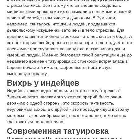
стрекоз боялись. Все потому что за внешние сходства с
мифическими драконами их связывали с ведьмами и всякой
нечистой силой, в том числе и дьяволом. В Румынии,
например, считалось, что души людей, поддавшихся
дьявольскому искушению, заточены в тело стрекозы. Для
древних славян значение стрекозы - это несчастья и беды. А
вот некоторые швейцарцы и сегодня верят в легенду, что это
насекомое прислуживает хозяину ада и взвешивает души
умерших людей. Именно благодаря такой репутации еще до
недавнего времени татуировка со стрекозой встречалась в
Европе нечасто и имела, скорее всего, негативную
смысловую окраску.
Вихрь у индейцев
Индейцы также редко наносили на тело тату "стрекоза".
Значение этого насекомого у хозяев прерий было очень
двояким: с одной стороны, это скорость, активность,
неуловимый вихрь, а с другой - это проводник душ в страну
мертвых. Такое изображение, соответственно, тоже могло
трактоваться неоднозначно.
Современная татуировка