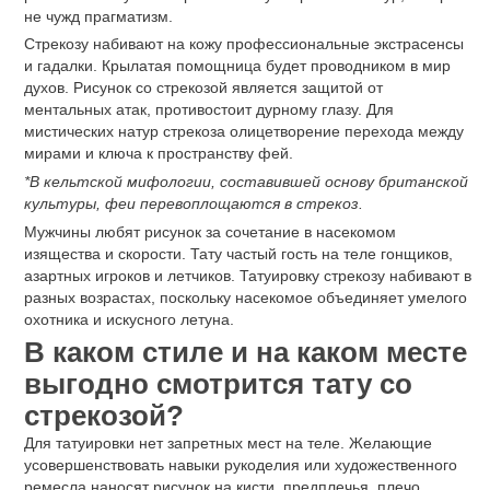
не чужд прагматизм.
Стрекозу набивают на кожу профессиональные экстрасенсы
и гадалки. Крылатая помощница будет проводником в мир
духов. Рисунок со стрекозой является защитой от
ментальных атак, противостоит дурному глазу. Для
мистических натур стрекоза олицетворение перехода между
мирами и ключа к пространству фей.
*В кельтской мифологии, составившей основу британской
культуры, феи перевоплощаются в стрекоз.
Мужчины любят рисунок за сочетание в насекомом
изящества и скорости. Тату частый гость на теле гонщиков,
азартных игроков и летчиков. Татуировку стрекозу набивают в
разных возрастах, поскольку насекомое объединяет умелого
охотника и искусного летуна.
В каком стиле и на каком месте
выгодно смотрится тату со
стрекозой?
Для татуировки нет запретных мест на теле. Желающие
усовершенствовать навыки рукоделия или художественного
ремесла наносят рисунок на кисти, предплечья, плечо,