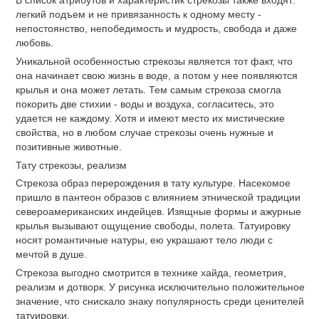
В список атрибутов и характеристик стрекозы также входят:
легкий подъем и не привязанность к одному месту -
непостоянство, непобедимость и мудрость, свобода и даже
любовь.
Уникальной особенностью стрекозы является тот факт, что
она начинает свою жизнь в воде, а потом у нее появляются
крылья и она может летать. Тем самым стрекоза смогла
покорить две стихии - воды и воздуха, согласитесь, это
удается не каждому. Хотя и имеют место их мистические
свойства, но в любом случае стрекозы очень нужные и
позитивные животные.
Тату стрекозы, реализм
Стрекоза образ перерождения в тату культуре. Насекомое
пришло в пантеон образов с влиянием этнической традиции
североамериканских индейцев. Изящные формы и ажурные
крылья вызывают ощущение свободы, полета. Татуировку
носят романтичные натуры, ею украшают тело люди с
мечтой в душе.
Стрекоза выгодно смотрится в технике хайда, геометрия,
реализм и дотворк. У рисунка исключительно положительное
значение, что снискало знаку популярность среди ценителей
татуировки.