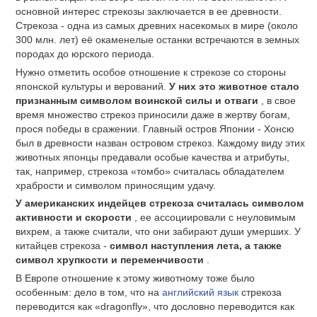
основной интерес стрекозы заключается в ее древности.
Стрекоза - одна из самых древних насекомых в мире (около
300 млн. лет) её окаменелые останки встречаются в земных
породах до юрского периода.
Нужно отметить особое отношение к стрекозе со стороны
японской культуры и верований.
У них это животное стало
признанным символом воинской силы и отваги
, в свое
время множество стрекоз приносили даже в жертву богам,
прося победы в сражении. Главный остров Японии - Хонсю
был в древности назван островом стрекоз. Каждому виду этих
животных японцы предавали особые качества и атрибуты,
так, например, стрекоза «томбо» считалась обладателем
храбрости и символом приносящим удачу.
У американских индейцев стрекоза считалась символом
активности и скорости
, ее ассоциировали с неуловимым
вихрем, а также считали, что они забирают души умерших. У
китайцев стрекоза -
символ наступления лета, а также
символ хрупкости и переменчивости
.
В Европе отношение к этому животному тоже было
особенным: дело в том, что на
английский язык
стрекоза
переводится как «dragonfly», что дословно переводится как