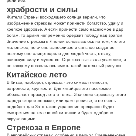
религией.
храбрости и силы
Жители Страны восходящего солнца верили, что
изображение стрекозы может принести богатство, удачу и
крепкое здоровье. А если принести само насекомое в дар
богам, то армия непременно одержит победу над врагом.
Значение стрекозы в Японии основывалось на том, что это
маленькое, но очень выносливое и сильное создание,
поэтому оно олицетворяло для людей честь, отвагу,
воинскую силу и мужество. Стрекоза вызывала уважение, и
не каждому позволялось иметь такой нательный рисунок.
Китайское лето
В Китае, наоборот, стрекоза - это символ легкости,
ветрености, хрупкости. Для китайцев это насекомое
обозначает приход лета и тепла. Значение стрекозыу этого
народа скорее женское, или даже девичье, и не очень
подойдет для Зато такое украшение прекрасно будет
смотреться на теле юной китаянки и будет одобрено
окружающими.
Стрекоза в Европе
В европейских странах, особенно в период Средневековья,