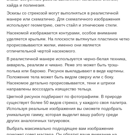
хайда и полинезия.
Эскизы со стрекозой могут выполняться в реалистичной
манере или схематично. Для схематичного изображения
используют геометрию, скетч стайл и этнические стили.
Насекомой изображается контурами, особое внимание
уделяется крыльям. На плоскости вытянутых пластинок четко
прорисовываются жилки, именно они является
отличительной чертой насекомого.
В реалистичной манере используется черно-белая техника,
акварель, реализм и чикано. Реже это может быть трэш-
полька или барокко. Рисунок выкладывают в виде картины.
Положение тела может быть видом сверху или с боку.
Насекомое детально прорисовывается, тени и штрихи
направлены воссоздать изящество тельца.
Цветной рисунок подбирают по фотографиям. В природе
существует более 50 видов стрекоз, у каждого своя палитра.
Используя реальные изображения вы сможете подобрать
уникальную гамму, которая выделит вашу работу среди
других аналогичных татуировок.
Выбрать максимально подходящее вам изображение
поможет совет мастера. Он обратит ваше внимание на