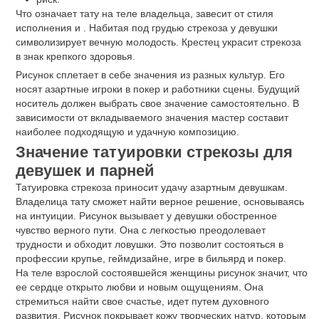
Что означает тату на теле владельца, завесит от стиля
исполнения и . Набитая под грудью стрекоза у девушки
символизирует вечную молодость. Крестец украсит стрекоза
в знак крепкого здоровья.
Рисунок сплетает в себе значения из разных культур. Его
носят азартные игроки в покер и работники сцены. Будущий
носитель должен выбрать свое значение самостоятельно. В
зависимости от вкладываемого значения мастер составит
наиболее подходящую и удачную композицию.
Значение татуировки стрекозы для
девушек и парней
Татуировка стрекоза приносит удачу азартным девушкам.
Владелица тату сможет найти верное решение, основываясь
на интуиции. Рисунок вызывает у девушки обостренное
чувство верного пути. Она с легкостью преодолевает
трудности и обходит ловушки. Это позволит состояться в
профессии крупье, геймдизайне, игре в бильярд и покер.
На теле взрослой состоявшейся женщины рисунок значит, что
ее сердце открыто любви и новым ощущениям. Она
стремиться найти свое счастье, идет путем духовного
развития. Рисунок покрывает кожу творческих натур, которым