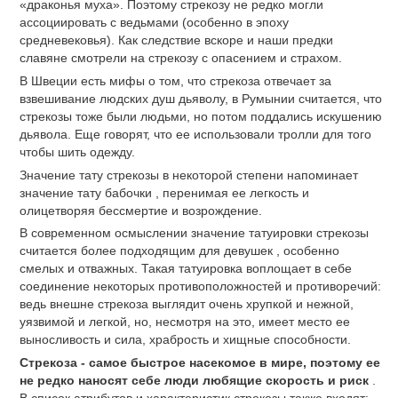
«драконья муха». Поэтому стрекозу не редко могли
ассоциировать с ведьмами (особенно в эпоху
средневековья). Как следствие вскоре и наши предки
славяне смотрели на стрекозу с опасением и страхом.
В Швеции есть мифы о том, что стрекоза отвечает за
взвешивание людских душ дьяволу, в Румынии считается, что
стрекозы тоже были людьми, но потом поддались искушению
дьявола. Еще говорят, что ее использовали тролли для того
чтобы шить одежду.
Значение тату стрекозы в некоторой степени напоминает
значение тату бабочки , перенимая ее легкость и
олицетворяя бессмертие и возрождение.
В современном осмыслении значение татуировки стрекозы
считается более подходящим для девушек , особенно
смелых и отважных. Такая татуировка воплощает в себе
соединение некоторых противоположностей и противоречий:
ведь внешне стрекоза выглядит очень хрупкой и нежной,
уязвимой и легкой, но, несмотря на это, имеет место ее
выносливость и сила, храбрость и хищные способности.
Стрекоза - самое быстрое насекомое в мире, поэтому ее
не редко наносят себе люди любящие скорость и риск
.