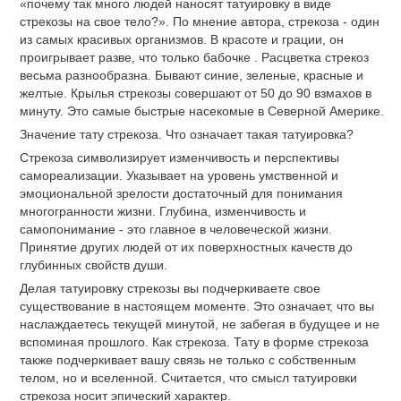
«почему так много людей наносят татуировку в виде
стрекозы на свое тело?». По мнение автора, стрекоза - один
из самых красивых организмов. В красоте и грации, он
проигрывает разве, что только бабочке . Расцветка стрекоз
весьма разнообразна. Бывают синие, зеленые, красные и
желтые. Крылья стрекозы совершают от 50 до 90 взмахов в
минуту. Это самые быстрые насекомые в Северной Америке.
Значение тату стрекоза. Что означает такая татуировка?
Стрекоза символизирует изменчивость и перспективы
самореализации. Указывает на уровень умственной и
эмоциональной зрелости достаточный для понимания
многогранности жизни. Глубина, изменчивость и
самопонимание - это главное в человеческой жизни.
Принятие других людей от их поверхностных качеств до
глубинных свойств души.
Делая татуировку стрекозы вы подчеркиваете свое
существование в настоящем моменте. Это означает, что вы
наслаждаетесь текущей минутой, не забегая в будущее и не
вспоминая прошлого. Как стрекоза. Тату в форме стрекоза
также подчеркивает вашу связь не только с собственным
телом, но и вселенной. Считается, что смысл татуировки
стрекоза носит эпический характер.