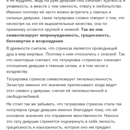
и не мудрено, ведь на руке девушки она означает хрупкость и
уязвимость, а вместе с тем смелость, отвагу и любопытство.
Именно поэтому её часто можно встретить у смелых и
сильных девушек, такая татуировка словно говорит о том, что
несмотря на эти её выразительные качества, она по
прежнему остается хрупкой и нежной.
Так же она
символизирует непринужденность, грациозность,
бессмертие и возрождение
.
В древности считали, что стрекоза является проводницей
душ в мир мертвых. Поэтому к ним относились с опаской. Так
что некоторые считают, что татуировка «стрекоза» означает
отношение девушки к темным силам, и в том числе к
колдовству.
Татуировка стрекоза символизирует легкомысленность.
Зачастую именно это значение приписывают, когда видят
этот символ у девушки, считая её легкомысленной и
свободолюбивой.
Не стоит так же забывать, что татуировка стрекоза стала так
популярна среди девушек именно благодаря тому, что её
основное значение это отражение женственности. Нанося
это тату девушки стремятся подчеркнуть в себе легкость,
грациозность и изысканность, которое оно им предает.