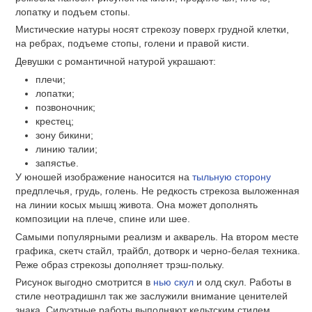
лопатку и подъем стопы.
Мистические натуры носят стрекозу поверх грудной клетки,
на ребрах, подъеме стопы, голени и правой кисти.
Девушки с романтичной натурой украшают:
плечи;
лопатки;
позвоночник;
крестец;
зону бикини;
линию талии;
запястье.
У юношей изображение наносится на
тыльную сторону
предплечья, грудь, голень. Не редкость стрекоза выложенная
на линии косых мышц живота. Она может дополнять
композиции на плече, спине или шее.
Самыми популярными реализм и акварель. На втором месте
графика, скетч стайл, трайбл, дотворк и черно-белая техника.
Реже образ стрекозы дополняет трэш-польку.
Рисунок выгодно смотрится в
нью скул
и олд скул. Работы в
стиле неотрадишнл так же заслужили внимание ценителей
знака. Силуэтные работы выполняют кельтским стилем,