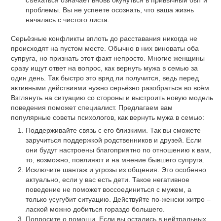
съехаться означает вновь окунуться в привычный быт и
проблемы. Вы не успеете осознать, что ваша жизнь
началась с чистого листа.
Серьёзные конфликты вплоть до расставания никогда не
происходят на пустом месте. Обычно в них виноваты оба
супруга, но признать этот факт непросто. Многие женщины
сразу ищут ответ на вопрос, как вернуть мужа в семью за
один день. Так быстро это вряд ли получится, ведь перед
активными действиями нужно серьёзно разобраться во всём.
Взглянуть на ситуацию со стороны и выстроить новую модель
поведения поможет специалист. Предлагаем вам
популярные советы психологов, как вернуть мужа в семью:
Поддерживайте связь с его близкими. Так вы сможете
заручиться поддержкой родственников и друзей. Если
они будут настроены благоприятно по отношению к вам,
то, возможно, повлияют и на мнение бывшего супруга.
Исключите шантаж и угрозы из общения. Это особенно
актуально, если у вас есть дети. Такое негативное
поведение не поможет воссоединиться с мужем, а
только усугубит ситуацию. Действуйте по-женски хитро –
лаской можно добиться гораздо большего.
Попросите о помощи. Если вы остались в нейтральных