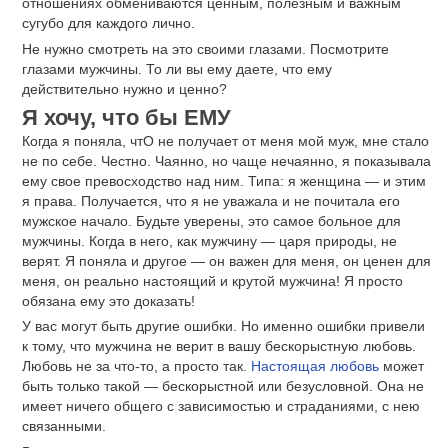
отношениях обмениваются ценным, полезным и важным
сугубо для каждого лично.
Не нужно смотреть на это своими глазами. Посмотрите
глазами мужчины. То ли вы ему даете, что ему
действительно нужно и ценно?
Я хочу, что бы ЕМУ
Когда я поняла, чтО не получает от меня мой муж, мне стало
не по себе. Честно. Чаянно, но чаще нечаянно, я показывала
ему свое превосходство над ним. Типа: я женщина — и этим
я права. Получается, что я не уважала и не почитала его
мужское начало. Будьте уверены, это самое больное для
мужчины. Когда в него, как мужчину — царя природы, не
верят. Я поняла и другое — он важен для меня, он ценен для
меня, он реально настоящий и крутой мужчина! Я просто
обязана ему это доказать!
У вас могут быть другие ошибки. Но именно ошибки привели
к тому, что мужчина не верит в вашу бескорыстную любовь.
Любовь не за что-то, а просто так.
Настоящая любовь
может
быть только такой — бескорыстной или безусловной. Она не
имеет ничего общего с зависимостью и страданиями, с нею
связанными.