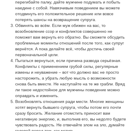
перегибайте палку, дайте мужчине подумать и побыть
наедине с собой. Навязчивым поведением вы можете
отодвинуть его положительное решение или вовсе
потерять шансы на возвращение супруга.
Обвинять во всём. Если муж обижен на вас, то
возобновление ссор и конфликтов совершенно не
поможет вам вернуть его обратно. Вы сможете обсудить
проблемные моменты отношений после того, как супруг
вернётся. А пока делайте всё, чтобы достичь своей
первоначальной цели.
Пытаться вернуться, если причина развода серьёзная.
Конфликты с применением грубой силы, регулярные
измены и неуважение – вот что должно вас не просто
насторожить, а убрать любую мысль о возможности
снова быть вместе. Не наступайте на те же грабли. Вряд
ли такое недостойное для мужчины поведение можно
оправдать и изменить.
Возобновлять отношения ради мести. Многие женщины
хотят вернуть бывшего супруга, чтобы потом его почти
сразу бросить. Желание отомстить приносит вам
негативную энергию, и, выполнив его, вы недолго будете
чувствовать радость. Не отвечайте злом на зло, думайте
головой перед тем, как мстить.