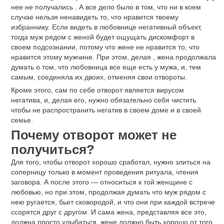
нее не получались . А все дело было в том, что ни в коем
случае нельзя ненавидеть то, что нравится твоему
избраннику. Если видеть в любовнице негативный объект,
тогда муж рядом с женой будет ощущать дискомфорт в
своем подсознании, потому что жене не нравится то, что
нравится этому мужчине. При этом, делая , жена продолжала
думать о том, что любовница все еще есть у мужа, и, тем
самым, соединяла их двоих, отменяя свои отвороты.
Кроме этого, сам по себе отворот является вирусом
негатива, и, делая его, нужно обязательно себя чистить
чтобы не распространить негатив в своем доме и в своей
семье.
Почему отворот может не
получиться?
Для того, чтобы отворот хорошо сработал, нужно злиться на
соперницу только в момент проведения ритуала, чтения
заговора. А после этого — относиться к той женщине с
любовью, но при этом, продолжая думать что муж рядом с
нею ругается, бьет сковородой, и что они при каждой встрече
ссорятся друг с другом. И сама жена, представляя все это,
должна просто улыбаться, жене должно быть хорошо от того