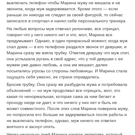
выключать телефон чтобы Марина мужу не мешала и не
звонила, когда муж задерживается. Кроме этого — если
раньше он никогда не следил за своей фигурой, то сейчас
записался в спортзал и нанял себе персонального тренера.
На любые вопросы муж отвечал уклончиво, все отрицал,
говорил что у него никого нет и что, мол, Марина все
придумывает. Однако, в один прекрасный момент, когда муж
спал дома — в его телефоне раздался звонок от девушки, и
Марина сразу же взяла трубку. Ответив девушку что муж спит,
она услышала ругань в свой адрес, что у той девушки с ее
мужем уже давно любовь, а она им мешает, далее
посыпались угрозы со стороны любовницы. И Марина стала
ощущать себя ужасно, ее страхи оправдались.
Бросив трубку, Она сразу же разбудила мужа и потребовала
объяснений — но муж продолжал все отрицать, мол, это
какая-то ненормальная, которая сама за ним бегает и
проходу нигде не дает, и что ничего у них нет и быть не
может совместного. После этих слов Марина поверила мужу,
но попросила его больше не задерживаться после работы и
не выключать телефон, однако, муж ничего не ответил
внятного и заснул опять.
Через несколько дней Марина наняла детектива, который