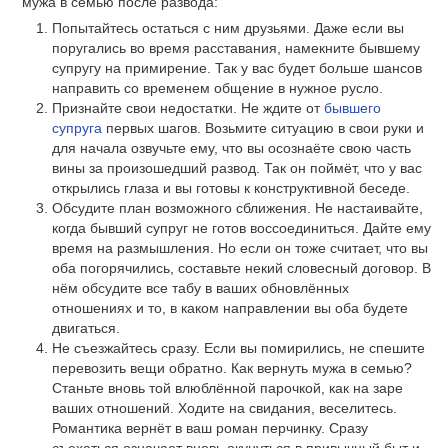
мужа в семью после развода:
Попытайтесь остаться с ним друзьями. Даже если вы
поругались во время расставания, намекните бывшему
супругу на примирение. Так у вас будет больше шансов
направить со временем общение в нужное русло.
Признайте свои недостатки. Не ждите от
бывшего
супруга
первых шагов. Возьмите ситуацию в свои руки и
для начала озвучьте ему, что вы осознаёте свою часть
вины за произошедший развод. Так он поймёт, что у вас
открылись глаза и вы готовы к конструктивной беседе.
Обсудите план возможного сближения. Не настаивайте,
когда бывший супруг не готов воссоединиться. Дайте ему
время на размышления. Но если он тоже считает, что вы
оба погорячились, составьте некий словесный договор. В
нём обсудите все табу в ваших обновлённых
отношениях и то, в каком направлении вы оба будете
двигаться.
Не съезжайтесь сразу. Если вы помирились, не спешите
перевозить вещи обратно. Как вернуть мужа в семью?
Станьте вновь той влюблённой парочкой, как на заре
ваших отношений. Ходите на свидания, веселитесь.
Романтика вернёт в ваш роман перчинку. Сразу