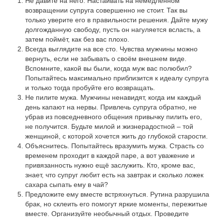
Не давите на него. Настаивать на немедленном
возвращении супруга совершенно не стоит. Так вы
только уверите его в правильности решения. Дайте мужу
долгожданную свободу, пусть он нагуляется всласть, а
затем поймёт, как без вас плохо.
Всегда выглядите на все сто. Чувства мужчины можно
вернуть, если не забывать о своём внешнем виде.
Вспомните, какой вы были, когда муж вас полюбил?
Попытайтесь максимально приблизится к идеалу супруга
и только тогда пробуйте его возвращать.
Не пилите мужа. Мужчины ненавидят, когда им каждый
день капают на нервы. Привлечь супруга обратно, не
убрав из повседневного общения привычку пилить его,
не получится. Будьте милой и жизнерадостной – той
женщиной, с которой хочется жить до глубокой старости.
Объяснитесь. Попытайтесь вразумить мужа. Страсть со
временем проходит в каждой паре, а вот уважение и
привязанность нужно ещё заслужить. Кто, кроме вас,
знает, что супруг любит есть на завтрак и сколько ложек
сахара сыпать ему в чай?
Предложите ему вместе встряхнуться. Рутина разрушила
брак, но склеить его помогут яркие моменты, пережитые
вместе. Организуйте необычный отдых. Проведите