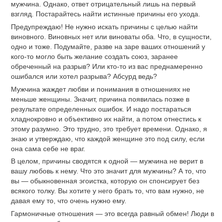
мужчина. Однако, ответ отрицательный лишь на первый
взгляд. Постарайтесь найти истинные причины его ухода.
Предупреждаю! Не нужно искать причины с целью найти
виновного. Виновных нет или виноваты оба. Что, в сущности,
одно и тоже. Подумайте, разве на заре ваших отношений у
кого-то могло быть желание создать союз, заранее
обреченный на разрыв? Или кто-то из вас преднамеренно
ошибался или хотел разрыва? Абсурд ведь?
Мужчина жаждет любви и понимания в отношениях не
меньше женщины. Значит, причина появилась позже в
результате определенных ошибок. И надо постараться
хладнокровно и объективно их найти, а потом отнестись к
этому разумно. Это трудно, это требует времени. Однако, я
знаю и утверждаю, что каждой женщине это под силу, если
она сама себе не враг.
В целом, причины сводятся к одной — мужчина не верит в
вашу любовь к нему. Что это значит для мужчины? А то, что
вы — обыкновенная эгоистка, которую он спонсирует без
всякого толку. Вы хотите у него брать то, что вам нужно, не
давая ему то, что очень нужно ему.
Гармоничные отношения — это всегда равный обмен! Люди в