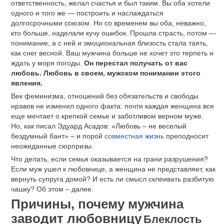
ответственность, желал счастья и был таким. Вы оба хотели
одного и того же — построить и наслаждаться
долгосрочными союзом. Но со временем вы оба, неважно,
кто больше, наделали кучу ошибок. Прошла страсть, потом —
понимание, а с ней и эмоциональная близость стала таять,
как снег весной. Ваш мужчина больше не хочет это терпеть и
ждать у моря погоды.
Он перестал получать от вас
любовь. Любовь в своем, мужском понимании этого
явления.
Век феминизма, отношений без обязательств и свободы
нравов не изменил одного факта: почти каждая женщина все
еще мечтает о крепкой семье и заботливом верном муже.
Но, как писал Эдуард Асадов: «Любовь – не веселый
бездумный бант» – и порой
совместная жизнь
преподносит
неожиданные сюрпризы.
Что делать, если семья оказывается на грани разрушения?
Если муж ушел к любовнице, а женщина не представляет, как
вернуть супруга домой? И есть ли смысл склеивать разбитую
чашку? Об этом – далее.
Причины, почему мужчина
заводит любовницу
Блеклость