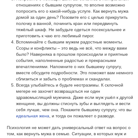
отношениях с бывшим супругом, то вполне возможно
попросить его о какой-нибудь услуге. Как вернуть мужа
домой за один день? Позовите его с целью прикрутить
полочку в ванной, починить кран или передвинуть
тяжёлый шкаф. Не забудьте одеться посексуальнее и
приготовить к чаю его любимый пирог.
Вспоминайте с бывшим мужем радостные моменты.
Ссоры и конфликты – это ведь не всё, что между вами
было? Наверняка в прошлом происходили и приятные
события, наполненные радостью и прекрасными
впечатлениями. Напомните о них бывшему супругу,
вместе обсудите подробности. Это поможет вам немного
сблизиться и забыть о проблемах и скандалах.
Всегда улыбайтесь и будьте неотразимы. К склочной
мегере не захочет возвращаться ни один
здравомыслящий мужчина. Даже если муж ушёл к другой
женщине, вы должны стиснуть зубы и выглядеть и вести
себя лучше, чем она. Покажите бывшему супругу, что вы
идеальная жена
, и тогда он пожалеет о разводе.
Психология не может дать универсальный ответ на вопрос о
том, как вернуть мужа в семью. Ситуации, в которых муж и