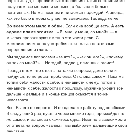
наркотик. Да, в проблемных отношениях таких состояний мы
получаем все меньше и меньше, а больше и больше —
негативных. Но мы помним и питаемся надеждой. А иногда,
как это было в моем случае, не замечаем. Так ведь легче.
Во всем этом мало любви
. Если она вообще есть.
А есть
адовое пламя эгоизма
. «Я, мне, у меня, со мной» — в
мыслях превалируют именно эти части речи. С
местоимением «он» употребляются только негативные
определения и глаголы.
Мы задаемся вопросами «за что?», «как он мог?», «почему
он так со мной?»… Негодяй, подлец, изменник, эгоист!
Правда в том, что ответы на такие вопросы, даже если и
найдутся, то не решат проблемы. От слова совсем. Пока мы
топим себя жалости к себе, в ненависти к нему, потом в
ненависти к себе, жалости к прошлому, мужчина уходит все
дальше и дальше и в конце концов окажется в точке
невозврата.
Все. Вы его не вернете. И не сделаете работу над ошибками.
В следующий раз, пусть и через многие годы, произойдет то
же самое, и вы снова окажитесь одна. Именно в зависимости
от ответа на вопрос «зачем», мы выбираем дальнейшие свои
действия.