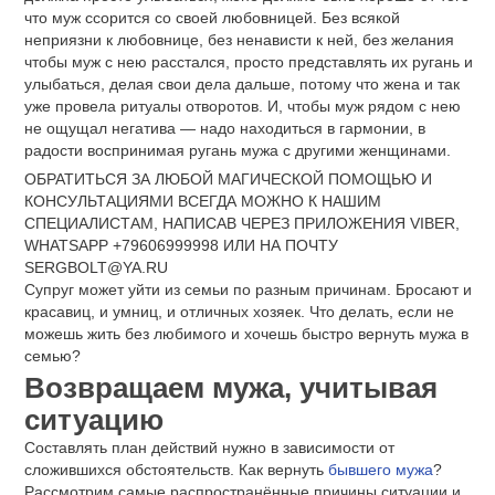
что муж ссорится со своей любовницей. Без всякой
неприязни к любовнице, без ненависти к ней, без желания
чтобы муж с нею расстался, просто представлять их ругань и
улыбаться, делая свои дела дальше, потому что жена и так
уже провела ритуалы отворотов. И, чтобы муж рядом с нею
не ощущал негатива — надо находиться в гармонии, в
радости воспринимая ругань мужа с другими женщинами.
ОБРАТИТЬСЯ ЗА ЛЮБОЙ МАГИЧЕСКОЙ ПОМОЩЬЮ И
КОНСУЛЬТАЦИЯМИ ВСЕГДА МОЖНО К НАШИМ
СПЕЦИАЛИСТАМ, НАПИСАВ ЧЕРЕЗ ПРИЛОЖЕНИЯ VIBER,
WHATSAPP +79606999998 ИЛИ НА ПОЧТУ
SERGBOLT@YA.RU
Супруг может уйти из семьи по разным причинам. Бросают и
красавиц, и умниц, и отличных хозяек. Что делать, если не
можешь жить без любимого и хочешь быстро вернуть мужа в
семью?
Возвращаем мужа, учитывая
ситуацию
Составлять план действий нужно в зависимости от
сложившихся обстоятельств. Как вернуть
бывшего мужа
?
Рассмотрим самые распространённые причины ситуации и