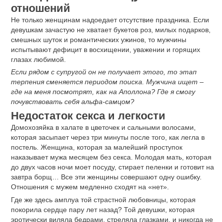
отношений
Не только женщинам надоедает отсутствие праздника. Если
девушкам зачастую не хватает букетов роз, милых подарков,
смешных шуток и романтических ужинов, то мужчины
испытывают дефицит в восхищении, уважении и горящих
глазах любимой.
Если рядом с супругой он не получает этого, то этап
терпения сменяется периодом поиска. Мужчина ищет –
где на меня посмотрят, как на Аполлона? Где я смогу
почувствовать себя альфа-самцом?
Недостаток секса и легкости
Домохозяйка в халате в цветочек и сальными волосами,
которая засыпает через три минуты после того, как легла в
постель. Женщина, которая за малейший проступок
наказывает мужа месяцем без секса. Молодая мать, которая
до двух часов ночи моет посуду, стирает пеленки и готовит на
завтра борщ… Все эти женщины совершают одну ошибку.
Отношения с мужем медленно сходят на «нет».
Где же здесь амплуа той страстной любовницы, которая
покорила сердце пару лет назад? Той девушки, которая
эротически виляла бедрами, стреляла глазками, и никогда не