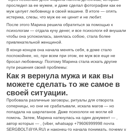
проследил за ее мужем, и даже сделал фотографии как ее
муж целует любовницу в своей машине. В итоге — опять
истерика, слезы, что муж ее не ценит и не любит.
После этого Марина решила обратиться за помощью к
психологам — отдала кучу денег, и все психологи ей внушали
чтобы она успокоилась, занялась собою, стала более
привлекательной женщиной.
В конце-концов она начала менять себя, в доме стало
поспокойнее, но, при всем при этом, ее муж все еще не
бросал любовницу. Поэтому Марина стала искать другие
пути решения своей проблемы:
Как я вернула мужа и как вы
можете сделать то же самое в
своей ситуации.
Пробовала различные заговоры, ритуалы для отворота
соперницы, но они не срабатывали, искала магов — но
попадала на шарлатанов. Даже психологи не могли ей
помочь. Затем, Марина наткнулась на один документ — ,
автор которых — , (viber, whatsapp +79606999998 почта
SERGBOLT@YA.RU
) и наконец-то начала понимать, почему у