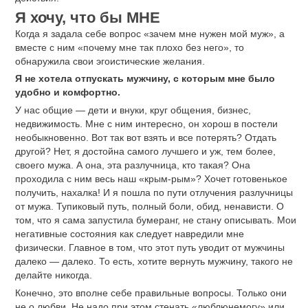
Я хочу, что бы МНЕ
Когда я задала себе вопрос «зачем мне нужен мой муж», а
вместе с ним «почему мне так плохо без него», то
обнаружила свои эгоистические желания.
Я не хотела отпускать мужчину, с которым мне было
удобно и комфортно.
У нас общие — дети и внуки, круг общения, бизнес,
недвижимость. Мне с ним интересно, он хорош в постели
необыкновенно. Вот так вот взять и все потерять? Отдать
другой? Нет, я достойна самого лучшего и уж, тем более,
своего мужа. А она, эта разлучница, кто такая? Она
проходила с ним весь наш «крым-рым»? Хочет готовенькое
получить, нахалка! И я пошла по пути отлучения разлучницы
от мужа. Тупиковый путь, полный боли, обид, ненависти. О
том, что я сама запустила бумеранг, не стану описывать. Мои
негативные состояния как следует навредили мне
физически. Главное в том, что этот путь уводит от мужчины
далеко — далеко. То есть, хотите вернуть мужчину, такого не
делайте никогда.
Конечно, это вполне себе правильные вопросы. Только они
не о любви. Не надо при этом стенать «люблюнемогу» или