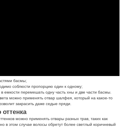
астями басмы;
одимо соблюсти пропорцию один к одному;
и в емкости перемешать одну часть хны и две части басмы.
вета можно применять отвар шалфея, который на какое-то
озволит закрасить даже седые пряди.
 оттенка
ттенков можно применять отвары разных трав, таких как
 но в этом случае волосы обретут более светлый коричневый