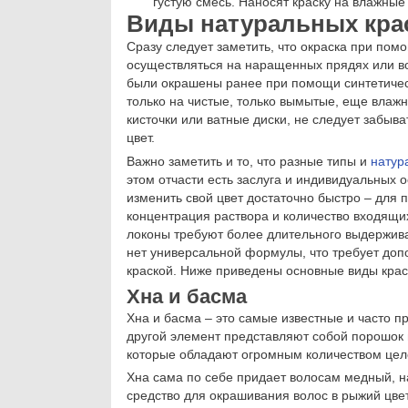
густую смесь. Наносят краску на влажные
Виды натуральных крас
Сразу следует заметить, что окраска при по
осуществляться на наращенных прядях или вол
были окрашены ранее при помощи синтетичес
только на чистые, только вымытые, еще влажн
кисточки или ватные диски, не следует забыва
цвет.
Важно заметить и то, что разные типы и
натур
этом отчасти есть заслуга и индивидуальных 
изменить свой цвет достаточно быстро – для
концентрация раствора и количество входящих
локоны требуют более длительного выдержива
нет универсальной формулы, что требует доп
краской. Ниже приведены основные виды краси
Хна и басма
Хна и басма – это самые известные и часто 
другой элемент представляют собой порошок 
которые обладают огромным количеством цел
Хна сама по себе придает волосам медный, н
средство для окрашивания волос в рыжий цве