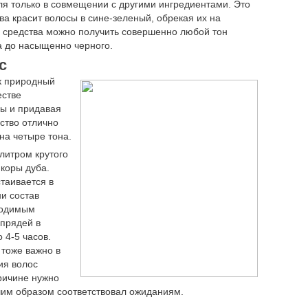
ля только в совмещении с другими ингредиентами. Это
ва красит волосы в сине-зеленый, обрекая их на
средства можно получить совершенно любой тон
а до насыщенно черного.
с
ак природный
естве
ы и придавая
ство отлично
на четыре тона.
литром крутого
 коры дуба.
таивается в
ни состав
ходимым
 прядей в
 4-5 часов.
 тоже важно в
ия волос
ричине нужно
чшим образом соответствовал ожиданиям.