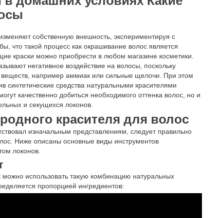
 в домашних условиях Какие
лосы
зменяют собственную внешность, экспериментируя с
ы, что такой процесс как окрашивание волос является
щие краски можно приобрести в любом магазине косметики.
азывают негативное воздействие на волосы, поскольку
 веществ, например аммиак или сильные щелочи. При этом
ив синтетические средства натуральными красителями
огут качественно добиться необходимого оттенка волос, но и
льных и секущихся локонов.
родного красителя для волос
етствовал изначальным представлениям, следует правильно
волос. Ниже описаны основные виды инструментов
том локонов.
т
к можно использовать такую комбинацию натуральных
пределяется пропорцией ингредиентов: