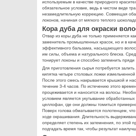
используемым в качестве природного красите
обязательное условие, ведь в чистом виде тра
незамедлительную коррекцию. Совмещая оба 
локонов, начиная от мягкого теплого шоколад
Кора дуба для окраски воло
Отвар из коры дуба не только применяется к
заменитель промышленных красок, но и в кач
эффективного бальзама, насыщающего волос
им силы, объема и натурального блеска. Сред
тонирует локоны и способно затемнить пряди 
Для приготовления сырья потребуется залить 
кипятка четыре столовых ложки измельченной
После этого смесь накрывается крышкой и нас
течение 3-4 часов. По истечению этого време
процеживается и наносится на волосы. Необ
условием является укутывание обработанных
целлофан, где они должны томиться примерно
Поверх голова обматывается полотенцем, что
ходе окрашивания. Длительность выдерживан
определяет степень их затемнения, по этой п
подгадать время так, чтобы результат наилу