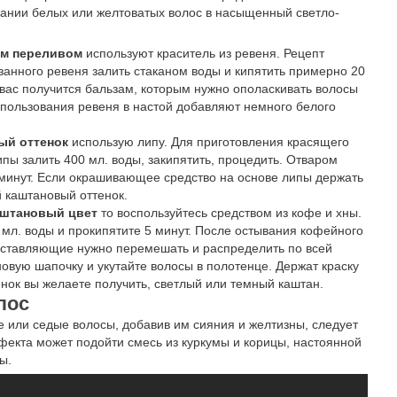
вании белых или желтоватых волос в насыщенный светло-
ным переливом
используют краситель из ревеня. Рецепт
езанного ревеня залить стаканом воды и кипятить примерно 20
 вас получится бальзам, которым нужно ополаскивать волосы
спользования ревеня в настой добавляют немного белого
ый оттенок
использую липу. Для приготовления красящего
ипы залить 400 мл. воды, закипятить, процедить. Отваром
минут. Если окрашивающее средство на основе липы держать
й каштановый оттенок.
каштановый цвет
то воспользуйтесь средством из кофе и хны.
0 мл. воды и прокипятите 5 минут. После остывания кофейного
 Составляющие нужно перемешать и распределить по всей
овую шапочку и укутайте волосы в полотенце. Держат краску
тенок вы желаете получить, светлый или темный каштан.
лос
е или седые волосы, добавив им сияния и желтизны, следует
фекта может подойти смесь из куркумы и корицы, настоянной
ы.