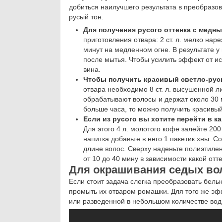
добиться наилучшего результата в преобразо
русый тон.
Для получения русого оттенка с мед
приготовления отвара: 2 ст. л. мелко нар
минут на медленном огне. В результате у
после мытья. Чтобы усилить эффект от и
вина.
Чтобы получить красивый светло-рус
отвара необходимо 8 ст. л. высушенной л
обрабатывают волосы и держат около 30 
больше часа, то можно получить красивы
Если из русого вы хотите перейти в 
Для этого 4 л. молотого кофе залейте 20
напитка добавьте в него 1 пакетик хны.
длине волос. Сверху наденьте полиэтилен
от 10 до 40 мину в зависимости какой от
Для окрашивания седых во
Если стоит задача слегка преобразовать белы
промыть их отваром ромашки. Для того же эф
или разведенной в небольшом количестве вод