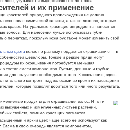
 волосы, укутывают и выдерживают около 1 часа.
ителей и их применение
мощи красителей природного происхождения не должна
осах после химической завивки, а так же локонах, которые
ких красок. Натуральные красящие ингредиенты наносятся
ые волосы. Для нанесения лучше использовать губки,
ть о перчатках, поскольку кожа рук также может изменить свой
альные цвета
волос по разному поддаются окрашиванию — в
особенностей шевелюры. Тонкие и редкие пряди могут
 процедуры их окрашивания потребуется меньшая
 в состав смеси компонентов. Густые, длинные и грубые
ния для получения необходимого тона. К сожалению, здесь
олнительного контроля над волосами во время их насыщения
телей, которые позволят добиться того или иного результата.
применяемые продукты для окрашивания волос. И тот и
из высушенных и измельченных листьев растений,
ебных свойств, помимо красящих пигментов.
асыщенный и яркий цвет, чаще всего ее используют как
т. Басма в свою очередь является компонентом,