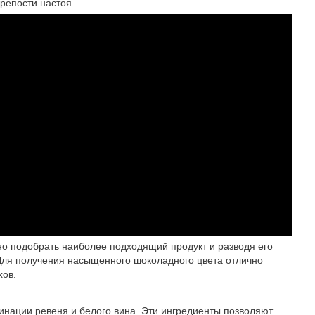
крепости настоя.
но подобрать наиболее подходящий продукт и разводя его
Для получения насыщенного шоколадного цвета отлично
хов.
нации ревеня и белого вина. Эти ингредиенты позволяют