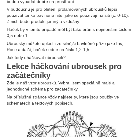
budou vypadat dobře na prostírání.
V budoucnu je pro pletení prolamovaných ubrousků lepší
používat tenké bavlněné nitě, jaké se používají na šití (č. 0-10).
Z nich bude produkt jemný a vzdušný.
Háček by v tomto případě měl být také brán s nejmenším číslem
0,5 nebo 1.
Ubrousky můžete uplést i ze silnější bavlněné příze jako Iris,
Rose a další, háček sedne na číslo 1,2-1,5.
Jak tedy uháčkovat ubrousek?
Lekce háčkování ubrousek pro
začátečníky
Zde je náš vzor ubrousků. Vybral jsem speciálně malé a
jednoduché schéma pro začátečníky.
Na příslušné stránce vždy najdete ty, které jsou použity ve
schématech a textových popisech.