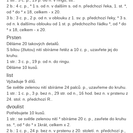
1 str.: 3 c. p., 19 p. od n. v ringu, ss..
2 b.: 4 c. p., * 1 s. od n. v dalším s. od n. předchozí řeka, 1. st. *,
od * do * x 18, celkem - x 20.
3 b.: 3 c. p., 2 p. od n. v oblouku z 1. sv. p. předchozí řeky, * 3 s.
od n. k dalšímu oblouku od 1 st. p. předchozího řádku *, od * do
* x 18, celkem - x 20.
Prsten
Děláme 20 takových detailů.
S bílou (žlutou) nití sbíráme řetěz a 10 c. p., uzavřete jej do
kruhu.
1 str.: 3 c. p., 19 p. od n. do ringu.
Děláme 10 kusů.
list
Vyžaduje 9 dílů.
Se světle zelenou nití sbíráme 24 palců. p., uzavřeme do kruhu.
1 str.: 1 c. p., 3 p. bez n., 29 str. od n., 16 hod. bez n. v prstenu z
24. stol. n. předchozí R..
dvoulist
Potřebujete 10 kusů.
1 str.: se světle zelenou nití * sbíráme 20 c. p., zavřete do kruhu
ss. *, od * do * x 1krát, celkem x 2.
2 b.: 1 c. p., 24 p. bez n. v prstenu z 20. století. n. předchozí p.,