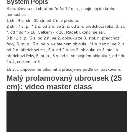
Systém
Popis
S oranžovou nití sbíráme řetěz 12 c. p., spojte jej do kruhu
pomocí ss ..
1 str.: 4 c. str., 35 str. od 2 n. v prstenu.
2 str.: 7 c. p., * 1 s. od 2 n. ve 2. s. od 2 n. předchozí řeka, 3. st.
*, od * do * x 16. Celkem - x 18. Řádek ukončíme ss ..
3 b.: 1 c. p., 5 s. od 2 n. ve 2. oblouku ze 3. stol. n. předchozí
řeky, 5. st. p., 5 s. od n. ve stejném oblouku, *1 s. bez n. ve 2. s.
od 2 n. předchozí str., 5 s. od 2 n. ve 2. oblouku ze 3. stol. n.
předchozí řeky, 5. st. p., 5 s. od n. ve stejném oblouku *, od * do
* x 4, celkem - x 6.
16 str.: připevníme bílou nit a pracujeme podle cx. páskování.
Malý prolamovaný ubrousek (25
cm): video master class