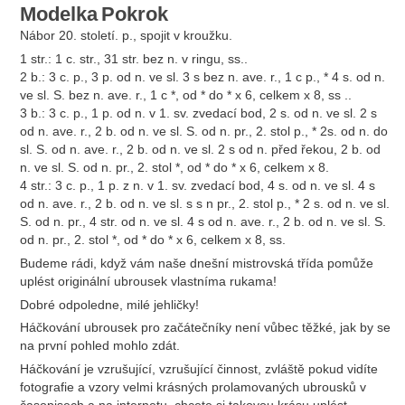
Modelka
Pokrok
Nábor 20. století. p., spojit v kroužku.
1 str.: 1 c. str., 31 str. bez n. v ringu, ss..
2 b.: 3 c. p., 3 p. od n. ve sl. 3 s bez n. ave. r., 1 c p., * 4 s. od n.
ve sl. S. bez n. ave. r., 1 c *, od * do * x 6, celkem x 8, ss ..
3 b.: 3 c. p., 1 p. od n. v 1. sv. zvedací bod, 2 s. od n. ve sl. 2 s
od n. ave. r., 2 b. od n. ve sl. S. od n. pr., 2. stol p., * 2s. od n. do
sl. S. od n. ave. r., 2 b. od n. ve sl. 2 s od n. před řekou, 2 b. od
n. ve sl. S. od n. pr., 2. stol *, od * do * x 6, celkem x 8.
4 str.: 3 c. p., 1 p. z n. v 1. sv. zvedací bod, 4 s. od n. ve sl. 4 s
od n. ave. r., 2 b. od n. ve sl. s s n pr., 2. stol p., * 2 s. od n. ve sl.
S. od n. pr., 4 str. od n. ve sl. 4 s od n. ave. r., 2 b. od n. ve sl. S.
od n. pr., 2. stol *, od * do * x 6, celkem x 8, ss.
Budeme rádi, když vám naše dnešní mistrovská třída pomůže
uplést originální ubrousek vlastníma rukama!
Dobré odpoledne, milé jehličky!
Háčkování ubrousek pro začátečníky není vůbec těžké, jak by se
na první pohled mohlo zdát.
Háčkování je vzrušující, vzrušující činnost, zvláště pokud vidíte
fotografie a vzory velmi krásných prolamovaných ubrousků v