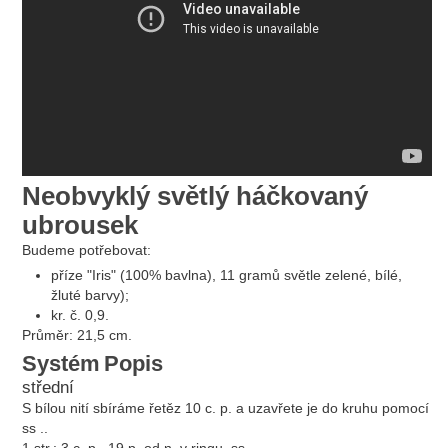
Neobvyklý světlý háčkovaný
ubrousek
Budeme potřebovat:
příze "Iris" (100% bavlna), 11 gramů světle zelené, bílé,
žluté barvy);
kr. č. 0,9.
Průměr: 21,5 cm.
Systém
Popis
střední
S bílou nití sbíráme řetěz 10 c. p. a uzavřete je do kruhu pomocí
ss ..