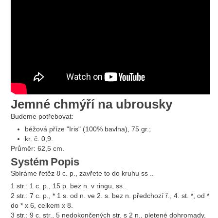
Jemné chmýří na ubrousky
Budeme potřebovat:
béžová příze "Iris" (100% bavlna), 75 gr.;
kr. č. 0,9.
Průměr: 62,5 cm.
Systém
Popis
Sbíráme řetěz 8 c. p., zavřete to do kruhu ss ..
1 str.: 1 c. p., 15 p. bez n. v ringu, ss..
2 str.: 7 c. p., * 1 s. od n. ve 2. s. bez n. předchozí ř., 4. st. *, od *
do * x 6, celkem x 8.
3 str.: 9 c. str., 5 nedokončených str. s 2 n., pletené dohromady,