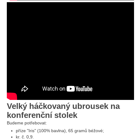
Velký háčkovaný ubrousek na
konferenční stolek
Budeme potřebovat:
příze "Iris" (100% bavlna), 65 gramů béžové;
kr. č. 0,9.