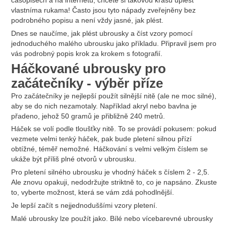
časopisech a na internetu, chcete si takovou krásu uplést
vlastníma rukama! Často jsou tyto nápady zveřejněny bez
podrobného popisu a není vždy jasné, jak plést.
Dnes se naučíme, jak plést ubrousky a číst vzory pomocí
jednoduchého malého ubrousku jako příkladu. Připravil jsem pro
vás podrobný popis krok za krokem s fotografií.
Háčkované ubrousky pro
začátečníky - výběr příze
Pro začátečníky je nejlepší použít silnější nitě (ale ne moc silné),
aby se do nich nezamotaly. Například akryl nebo bavlna je
přadeno, jehož 50 gramů je přibližně 240 metrů.
Háček se volí podle tloušťky nitě. To se provádí pokusem: pokud
vezmete velmi tenký háček, pak bude pletení silnou přízí
obtížné, téměř nemožné. Háčkování s velmi velkým číslem se
ukáže být příliš plné otvorů v ubrousku.
Pro pletení silného ubrousku je vhodný háček s číslem 2 - 2,5.
Ale znovu opakuji, nedodržujte striktně to, co je napsáno. Zkuste
to, vyberte možnost, která se vám zdá pohodlnější.
Je lepší začít s nejjednoduššími vzory pletení.
Malé ubrousky lze použít jako. Bílé nebo vícebarevné ubrousky