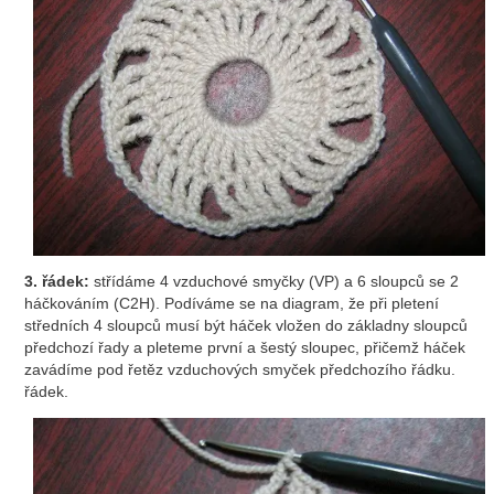
3. řádek:
střídáme 4 vzduchové smyčky (VP) a 6 sloupců se 2
háčkováním (С2Н). Podíváme se na diagram, že při pletení
středních 4 sloupců musí být háček vložen do základny sloupců
předchozí řady a pleteme první a šestý sloupec, přičemž háček
zavádíme pod řetěz vzduchových smyček předchozího řádku.
řádek.