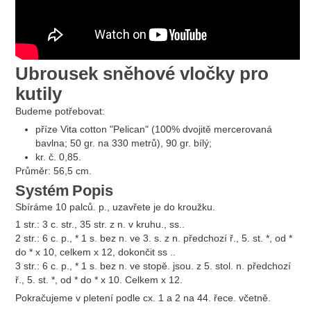
Ubrousek sněhové vločky pro
kutily
Budeme potřebovat:
příze Vita cotton "Pelican" (100% dvojitě mercerovaná
bavlna; 50 gr. na 330 metrů), 90 gr. bílý;
kr. č. 0,85.
Průměr: 56,5 cm.
Systém
Popis
Sbíráme 10 palců. p., uzavřete je do kroužku.
1 str.: 3 c. str., 35 str. z n. v kruhu., ss..
2 str.: 6 c. p., * 1 s. bez n. ve 3. s. z n. předchozí ř., 5. st. *, od *
do * x 10, celkem x 12, dokončit ss ..
3 str.: 6 c. p., * 1 s. bez n. ve stopě. jsou. z 5. stol. n. předchozí
ř., 5. st. *, od * do * x 10. Celkem x 12.
Pokračujeme v pletení podle cx. 1 a 2 na 44. řece. včetně.