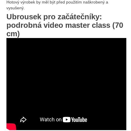
Hotový výrobek by měl být před použitím naškrobený a
vysušený.
Ubrousek pro začátečníky:
podrobná video master class (70
cm)