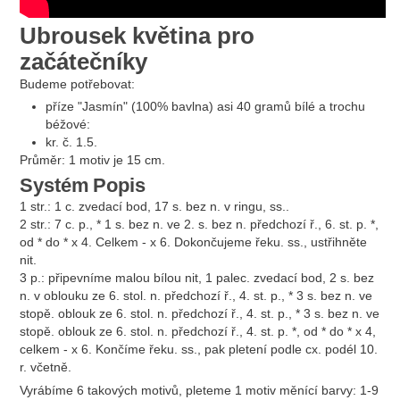
Ubrousek květina pro
začátečníky
Budeme potřebovat:
příze "Jasmín" (100% bavlna) asi 40 gramů bílé a trochu
béžové:
kr. č. 1.5.
Průměr: 1 motiv je 15 cm.
Systém
Popis
1 str.: 1 c. zvedací bod, 17 s. bez n. v ringu, ss..
2 str.: 7 c. p., * 1 s. bez n. ve 2. s. bez n. předchozí ř., 6. st. p. *,
od * do * x 4. Celkem - x 6. Dokončujeme řeku. ss., ustřihněte
nit.
3 p.: připevníme malou bílou nit, 1 palec. zvedací bod, 2 s. bez
n. v oblouku ze 6. stol. n. předchozí ř., 4. st. p., * 3 s. bez n. ve
stopě. oblouk ze 6. stol. n. předchozí ř., 4. st. p., * 3 s. bez n. ve
stopě. oblouk ze 6. stol. n. předchozí ř., 4. st. p. *, od * do * x 4,
celkem - x 6. Končíme řeku. ss., pak pletení podle cx. podél 10.
r. včetně.
Vyrábíme 6 takových motivů, pleteme 1 motiv měnící barvy: 1-9