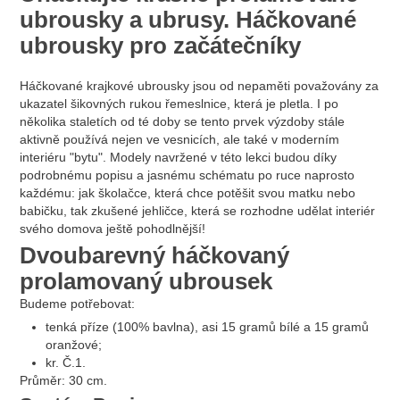
ubrousky a ubrusy. Háčkované
ubrousky pro začátečníky
Háčkované krajkové ubrousky jsou od nepaměti považovány za
ukazatel šikovných rukou řemeslnice, která je pletla. I po
několika staletích od té doby se tento prvek výzdoby stále
aktivně používá nejen ve vesnicích, ale také v moderním
interiéru "bytu". Modely navržené v této lekci budou díky
podrobnému popisu a jasnému schématu po ruce naprosto
každému: jak školačce, která chce potěšit svou matku nebo
babičku, tak zkušené jehličce, která se rozhodne udělat interiér
svého domova ještě pohodlnější!
Dvoubarevný háčkovaný
prolamovaný ubrousek
Budeme potřebovat:
tenká příze (100% bavlna), asi 15 gramů bílé a 15 gramů
oranžové;
kr. Č.1.
Průměr: 30 cm.