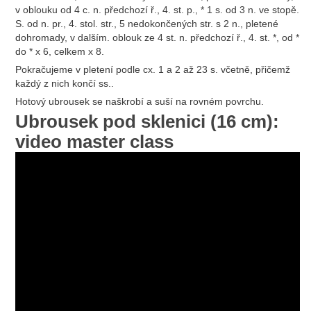
v oblouku od 4 c. n. předchozí ř., 4. st. p., * 1 s. od 3 n. ve stopě.
S. od n. pr., 4. stol. str., 5 nedokončených str. s 2 n., pletené
dohromady, v dalším. oblouk ze 4 st. n. předchozí ř., 4. st. *, od *
do * x 6, celkem x 8.
Pokračujeme v pletení podle cx. 1 a 2 až 23 s. včetně, přičemž
každý z nich končí ss..
Hotový ubrousek se naškrobí a suší na rovném povrchu.
Ubrousek pod sklenici (16 cm):
video master class