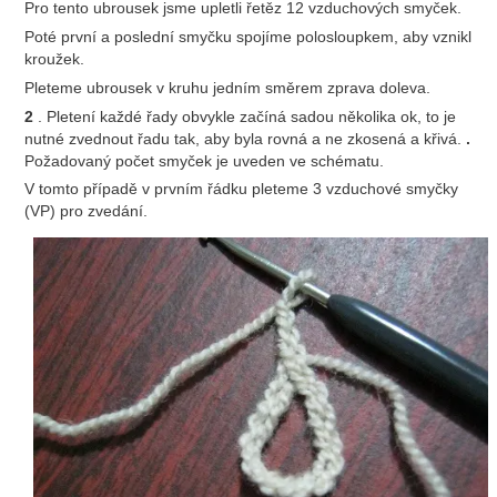
Pro tento ubrousek jsme upletli řetěz 12 vzduchových smyček.
Poté první a poslední smyčku spojíme polosloupkem, aby vznikl
kroužek.
Pleteme ubrousek v kruhu jedním směrem zprava doleva.
2
. Pletení každé řady obvykle začíná sadou několika ok, to je
nutné zvednout řadu tak, aby byla rovná a ne zkosená a křivá.
.
Požadovaný počet smyček je uveden ve schématu.
V tomto případě v prvním řádku pleteme 3 vzduchové smyčky
(VP) pro zvedání.