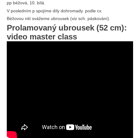
pp béžová, 10. bílá.
V posledním p spojíme díly dohromady. podle cx.
Béžovou nití svážeme ubrousek (viz sch. páskování).
Prolamovaný ubrousek (52 cm):
video master class