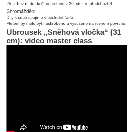
25 p. bez n. do dalšího prstenu z 20. stol. n. předchozí R..
Shromáždění
Díly k sobě spojíme v poslední řadě.
Pletení by mělo být naškrobeno a vysušeno na rovném povrchu.
Ubrousek „Sněhová vločka“ (31
cm): video master class