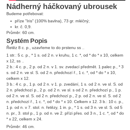
Nádherný háčkovaný ubrousek
Budeme potřebovat:
příze "Iris" (100% bavlna), 73 gr. mléčný;
kr. č. 0,9.
Průměr: 60 cm.
Systém
Popis
Řetěz 8 c. p., uzavřeme to do prstenu ss ..
1 str.: 5 c. p., * 1 s. od 2 n. v kruhu, 1 c. *, od * do * x 10, celkem
x 12, ss ..
2 b.: 4 c. p., 2 p. od 2 n. v 1. sv. zvedací předmět. 1 palec p., * 3
s. od 2 n. ve sl. S. od 2 n. předchozí ř., 1 c. *, od * do * x 10,
celkem x 12.
3 b.: 4 c. p., 1 p. od 2 n. v 1. p. zvedání, 1 s. od 2 n. ve sl. S. od
2 n. předchozí p., 2 p. od 2 n. ve sl. s od 2 n. předchozí p., 1 p.
od 2 n. ve sl. S. od 2 n. předchozí p., 2 p. od 2 n. ve sl. S. od 2
n. předchozí ř., 1 c. *, od * do * x 10. Celkem x 12. 3 b.: 10 c. p.,
1 p. od n. v 7. stol. n. řetězy, 1 in. p., * 1 s. od 3 n. ve sl. S. od 5
n. pr., 3. stol p., 1 p. od n. ve 2. přízi přes. od 3 n., 1 c. *, od * do
* x 22, celkem x 24.
Průměr: 46 cm.