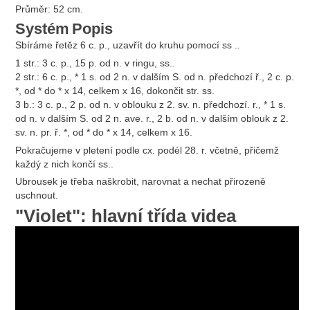
Průměr: 52 cm.
Systém
Popis
Sbíráme řetěz 6 c. p., uzavřít do kruhu pomocí ss ..
1 str.: 3 c. p., 15 p. od n. v ringu, ss..
2 str.: 6 c. p., * 1 s. od 2 n. v dalším S. od n. předchozí ř., 2 c. p.
*, od * do * x 14, celkem x 16, dokončit str. ss.
3 b.: 3 c. p., 2 p. od n. v oblouku z 2. sv. n. předchozí. r., * 1 s.
od n. v dalším S. od 2 n. ave. r., 2 b. od n. v dalším oblouk z 2.
sv. n. pr. ř. *, od * do * x 14, celkem x 16.
Pokračujeme v pletení podle cx. podél 28. r. včetně, přičemž
každý z nich končí ss..
Ubrousek je třeba naškrobit, narovnat a nechat přirozeně
uschnout.
"Violet": hlavní třída videa