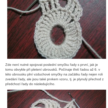
Zde není nutné spojovat poslední smyčku řady s první, jak je
tomu obvykle při pletení ubrousků. Počínaje třetí řadou až 6. v
této ubrousku plní vzduchové smyčky na začátku řady nejen roli
zvedání řady, ale jsou také prvkem vzoru, tj. je plynulý přechod z
předchozí řady do následujícího.