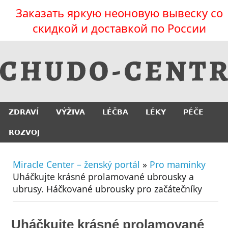
Заказать яркую неоновую вывеску со
скидкой и доставкой по России
ZDRAVÍ
VÝŽIVA
LÉČBA
LÉKY
PÉČE
ROZVOJ
Miracle Center – ženský portál
»
Pro maminky
Uháčkujte krásné prolamované ubrousky a
ubrusy. Háčkované ubrousky pro začátečníky
Uháčkujte krásné prolamované