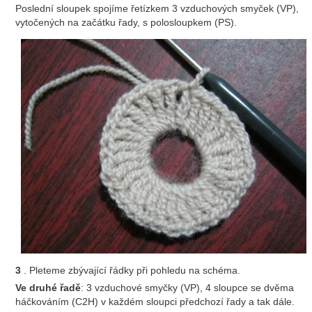
Poslední sloupek spojíme řetízkem 3 vzduchových smyček (VP),
vytočených na začátku řady, s polosloupkem (PS).
3
. Pleteme zbývající řádky při pohledu na schéma.
Ve druhé řadě
: 3 vzduchové smyčky (VP), 4 sloupce se dvěma
háčkováním (С2Н) v každém sloupci předchozí řady a tak dále.