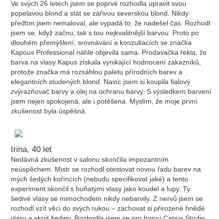
Ve svých 26 letech jsem se poprvé rozhodla upravit svou
popelavou blond a stát se zářivou severskou blond. Nikdy
předtím jsem nemaloval, ale vypadá to, že nadešel čas. Rozhodl
jsem se, když začnu, tak s tou nejkvalitnější barvou. Proto po
dlouhém přemýšlení, srovnávání a konzultacích se značka
Kapous Professional náhle objevila sama. Prodavačka řekla, že
barva na vlasy Kapus získala vynikající hodnocení zákazníků,
protože značka má rozsáhlou paletu přírodních barev a
elegantních studených blond. Navíc jsem si koupila fialový
zvýrazňovač barvy a olej na ochranu barvy. S výsledkem barvení
jsem nejen spokojená, ale i potěšena. Myslím, že moje první
zkušenost byla úspěšná.
Irina, 40 let
Nedávná zkušenost v salonu skončila impozantním
neúspěchem. Mistr se rozhodl otestovat novou řadu barev na
mých šedých koříncích (nebudu specifikovat jaké) a tento
experiment skončil s huňatými vlasy jako koudel a lupy. Ty
šedivé vlasy se mimochodem nikdy nebarvily. Z nervů jsem se
rozhodl vzít věci do svých rukou – zachovat si přirozené hnědé
vlasy a skrýt šediny. Rozhodla jsem se pro barvu Capus Studio,