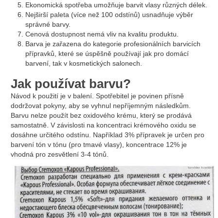
Ekonomická spotřeba umožňuje barvit vlasy různých délek.
Nejširší paleta (více než 100 odstínů) usnadňuje výběr
správné barvy.
Cenová dostupnost nemá vliv na kvalitu produktu.
Barva je zařazena do kategorie profesionálních barvicích
přípravků, které se úspěšně používají jak pro domácí
barvení, tak v kosmetických salonech.
Jak používat barvu?
Návod k použití je v balení. Spotřebitel je povinen přísně
dodržovat pokyny, aby se vyhnul nepříjemným následkům.
Barvu nelze použít bez oxidového krému, který se prodává
samostatně. V závislosti na koncentraci krémového oxidu se
dosáhne určitého odstínu. Například 3% přípravek je určen pro
barvení tón v tónu (pro tmavé vlasy), koncentrace 12% je
vhodná pro zesvětlení 3-4 tónů.