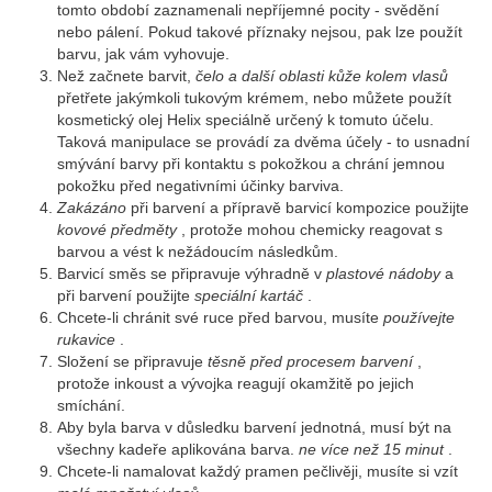
tomto období zaznamenali nepříjemné pocity - svědění
nebo pálení. Pokud takové příznaky nejsou, pak lze použít
barvu, jak vám vyhovuje.
Než začnete barvit,
čelo a další oblasti kůže kolem vlasů
přetřete jakýmkoli tukovým krémem, nebo můžete použít
kosmetický olej Helix speciálně určený k tomuto účelu.
Taková manipulace se provádí za dvěma účely - to usnadní
smývání barvy při kontaktu s pokožkou a chrání jemnou
pokožku před negativními účinky barviva.
Zakázáno
při barvení a přípravě barvicí kompozice použijte
kovové předměty
, protože mohou chemicky reagovat s
barvou a vést k nežádoucím následkům.
Barvicí směs se připravuje výhradně v
plastové nádoby
a
při barvení použijte
speciální kartáč
.
Chcete-li chránit své ruce před barvou, musíte
používejte
rukavice
.
Složení se připravuje
těsně před procesem barvení
,
protože inkoust a vývojka reagují okamžitě po jejich
smíchání.
Aby byla barva v důsledku barvení jednotná, musí být na
všechny kadeře aplikována barva.
ne více než 15 minut
.
Chcete-li namalovat každý pramen pečlivěji, musíte si vzít