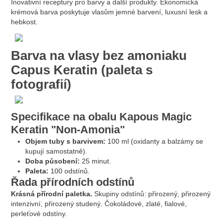
Inovativní receptury pro barvy a další produkty. Ekonomická
krémová barva poskytuje vlasům jemné barvení, luxusní lesk a
hebkost.
Barva na vlasy bez amoniaku
Capus Keratin (paleta s
fotografií)
Specifikace na obalu Kapous Magic
Keratin "Non-Amonia"
Objem tuby s barvivem:
100 ml (oxidanty a balzámy se
kupují samostatně).
Doba působení:
25 minut.
Paleta:
100 odstínů.
Řada přírodních odstínů
Krásná přírodní paletka.
Skupiny odstínů: přirozený, přirozený
intenzivní, přirozený studený. Čokoládové, zlaté, fialové,
perleťové odstíny.