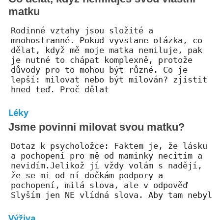
matku
Rodinné vztahy jsou složité a
mnohostranné. Pokud vyvstane otázka, co
dělat, když mě moje matka nemiluje, pak
je nutné to chápat komplexně, protože
důvody pro to mohou být různé. Co je
lepší: milovat nebo být milován? zjistit
hned teď. Proč dělat
Léky
Jsme povinni milovat svou matku?
Dotaz k psycholožce: Faktem je, že lásku
a pochopení pro mě od maminky necítím a
nevidím.Jelikož jí vždy volám s nadějí,
že se mi od ní dočkám podpory a
pochopení, milá slova, ale v odpověď
Slyším jen NE vlídná slova. Aby tam nebyl
Výživa