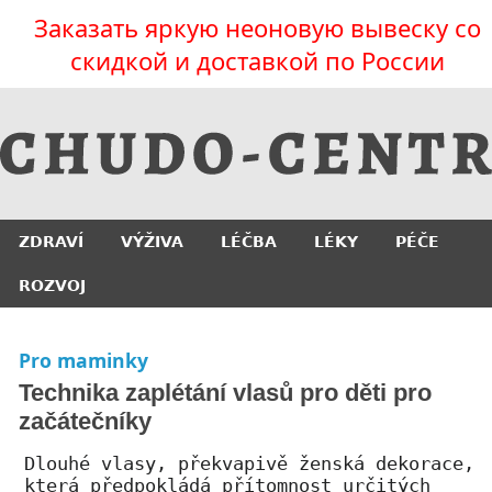
Заказать яркую неоновую вывеску со
скидкой и доставкой по России
ZDRAVÍ
VÝŽIVA
LÉČBA
LÉKY
PÉČE
ROZVOJ
Pro maminky
Technika zaplétání vlasů pro děti pro
začátečníky
Dlouhé vlasy, překvapivě ženská dekorace,
která předpokládá přítomnost určitých