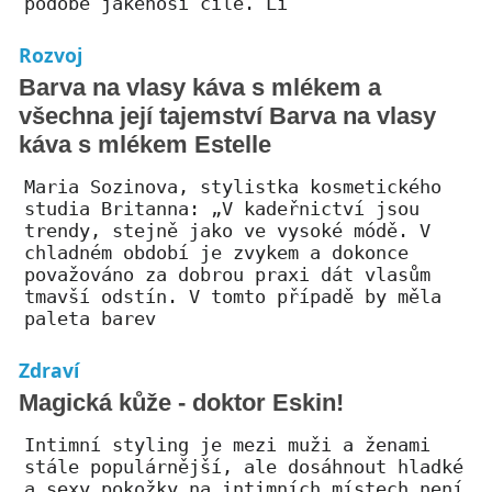
podobě jakéhosi cíle. Li
Rozvoj
Barva na vlasy káva s mlékem a
všechna její tajemství Barva na vlasy
káva s mlékem Estelle
Maria Sozinova, stylistka kosmetického
studia Britanna: „V kadeřnictví jsou
trendy, stejně jako ve vysoké módě. V
chladném období je zvykem a dokonce
považováno za dobrou praxi dát vlasům
tmavší odstín. V tomto případě by měla
paleta barev
Zdraví
Magická kůže - doktor Eskin!
Intimní styling je mezi muži a ženami
stále populárnější, ale dosáhnout hladké
a sexy pokožky na intimních místech není