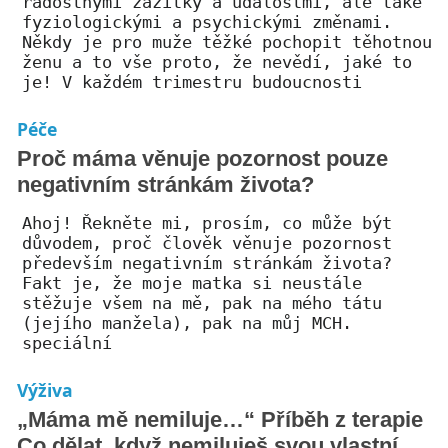
radostnými zážitky a událostmi, ale také
fyziologickými a psychickými změnami.
Někdy je pro muže těžké pochopit těhotnou
ženu a to vše proto, že nevědí, jaké to
je! V každém trimestru budoucnosti
Péče
Proč máma věnuje pozornost pouze
negativním stránkám života?
Ahoj! Řekněte mi, prosím, co může být
důvodem, proč člověk věnuje pozornost
především negativním stránkám života?
Fakt je, že moje matka si neustále
stěžuje všem na mě, pak na mého tátu
(jejího manžela), pak na můj MCH.
speciální
Výživa
„Máma mě nemiluje…“ Příběh z terapie
Co dělat, když nemiluješ svou vlastní