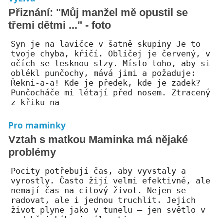
Přiznání: "Můj manžel mě opustil se
třemi dětmi ..." - foto
Syn je na lavičce v šatně skupiny Je to
tvoje chyba, křičí. Obličej je červený, v
očích se lesknou slzy. Místo toho, aby si
oblékl punčochy, mává jimi a požaduje:
Řekni-a-a! Kde je předek, kde je zadek?
Punčocháče mi létají před nosem. Ztracený
z křiku na
Pro maminky
Vztah s matkou Maminka má nějaké
problémy
Pocity potřebují čas, aby vyvstaly a
vyrostly. Často žijí velmi efektivně, ale
nemají čas na citový život. Nejen se
radovat, ale i jednou truchlit. Jejich
život plyne jako v tunelu – jen světlo v