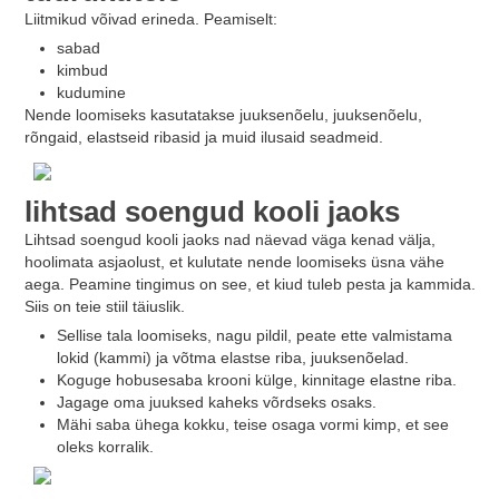
Liitmikud võivad erineda. Peamiselt:
sabad
kimbud
kudumine
Nende loomiseks kasutatakse juuksenõelu, juuksenõelu,
rõngaid, elastseid ribasid ja muid ilusaid seadmeid.
lihtsad soengud kooli jaoks
Lihtsad soengud kooli jaoks nad näevad väga kenad välja,
hoolimata asjaolust, et kulutate nende loomiseks üsna vähe
aega. Peamine tingimus on see, et kiud tuleb pesta ja kammida.
Siis on teie stiil täiuslik.
Sellise tala loomiseks, nagu pildil, peate ette valmistama
lokid (kammi) ja võtma elastse riba, juuksenõelad.
Koguge hobusesaba krooni külge, kinnitage elastne riba.
Jagage oma juuksed kaheks võrdseks osaks.
Mähi saba ühega kokku, teise osaga vormi kimp, et see
oleks korralik.