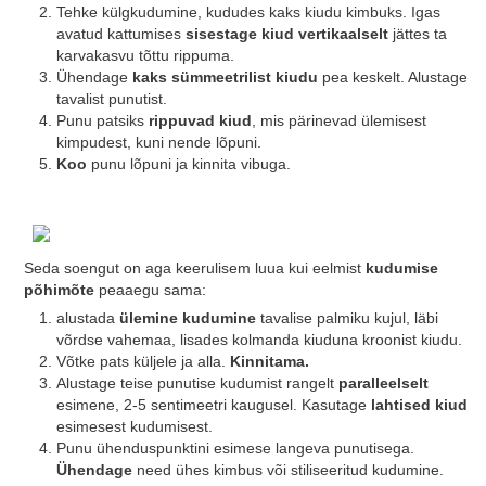
Tehke külgkudumine, kududes kaks kiudu kimbuks. Igas
avatud kattumises
sisestage kiud vertikaalselt
jättes ta
karvakasvu tõttu rippuma.
Ühendage
kaks sümmeetrilist kiudu
pea keskelt. Alustage
tavalist punutist.
Punu patsiks
rippuvad kiud
, mis pärinevad ülemisest
kimpudest, kuni nende lõpuni.
Koo
punu lõpuni ja kinnita vibuga.
Seda soengut on aga keerulisem luua kui eelmist
kudumise
põhimõte
peaaegu sama:
alustada
ülemine kudumine
tavalise palmiku kujul, läbi
võrdse vahemaa, lisades kolmanda kiuduna kroonist kiudu.
Võtke pats küljele ja alla.
Kinnitama.
Alustage teise punutise kudumist rangelt
paralleelselt
esimene, 2-5 sentimeetri kaugusel. Kasutage
lahtised kiud
esimesest kudumisest.
Punu ühenduspunktini esimese langeva punutisega.
Ühendage
need ühes kimbus või stiliseeritud kudumine.