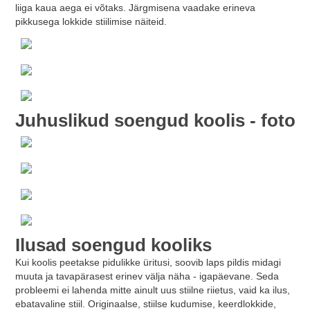
liiga kaua aega ei võtaks. Järgmisena vaadake erineva
pikkusega lokkide stiilimise näiteid.
Juhuslikud soengud koolis - foto
Ilusad soengud kooliks
Kui koolis peetakse pidulikke üritusi, soovib laps pildis midagi
muuta ja tavapärasest erinev välja näha - igapäevane. Seda
probleemi ei lahenda mitte ainult uus stiilne riietus, vaid ka ilus,
ebatavaline stiil. Originaalse, stiilse kudumise, keerdlokkide,