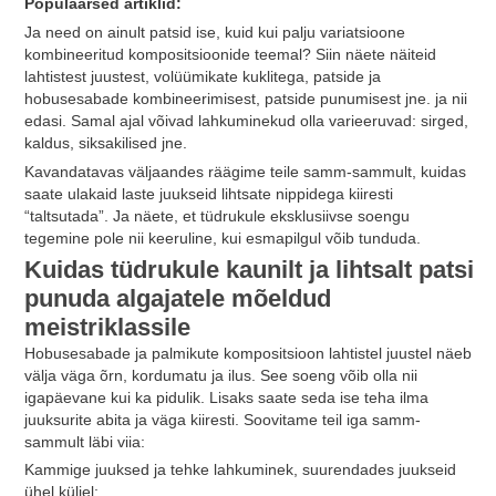
Populaarsed artiklid:
Ja need on ainult patsid ise, kuid kui palju variatsioone
kombineeritud kompositsioonide teemal? Siin näete näiteid
lahtistest juustest, volüümikate kuklitega, patside ja
hobusesabade kombineerimisest, patside punumisest jne. ja nii
edasi. Samal ajal võivad lahkuminekud olla varieeruvad: sirged,
kaldus, siksakilised jne.
Kavandatavas väljaandes räägime teile samm-sammult, kuidas
saate ulakaid laste juukseid lihtsate nippidega kiiresti
“taltsutada”. Ja näete, et tüdrukule eksklusiivse soengu
tegemine pole nii keeruline, kui esmapilgul võib tunduda.
Kuidas tüdrukule kaunilt ja lihtsalt patsi
punuda algajatele mõeldud
meistriklassile
Hobusesabade ja palmikute kompositsioon lahtistel juustel näeb
välja väga õrn, kordumatu ja ilus. See soeng võib olla nii
igapäevane kui ka pidulik. Lisaks saate seda ise teha ilma
juuksurite abita ja väga kiiresti. Soovitame teil iga samm-
sammult läbi viia:
Kammige juuksed ja tehke lahkuminek, suurendades juukseid
ühel küljel;