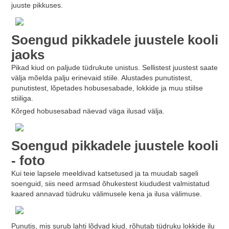
juuste pikkuses.
Soengud pikkadele juustele kooli
jaoks
Pikad kiud on paljude tüdrukute unistus. Sellistest juustest saate
välja mõelda palju erinevaid stiile. Alustades punutistest,
punutistest, lõpetades hobusesabade, lokkide ja muu stiilse
stiiliga.
Kõrged hobusesabad näevad väga ilusad välja.
Soengud pikkadele juustele kooli
- foto
Kui teie lapsele meeldivad katsetused ja ta muudab sageli
soenguid, siis need armsad õhukestest kiududest valmistatud
kaared annavad tüdruku välimusele kena ja ilusa välimuse.
Punutis, mis surub lahti lõdvad kiud, rõhutab tüdruku lokkide ilu