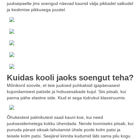
juuksepaelte jms soengud näevad kaunid välja pikkadel salkudel
ja keskmise pikkusega juustel.
Kuidas kooli jaoks soengut teha?
Mõnikord soovite, et teie juuksed puhkaksid igapäevasest
kujundamisest patside ja hobusesabade kujul. Siis piisab, kui
panna pähe elastne side. Kiud ei sega tüdrukut klassiruumis.
Õhukestest palmikutest saad kauni koe, kui need
juuksesidemetega kokku ühendada. Nende loomiseks piisab, kui
punuda pärast siksak-lahutamist ühele poole kolm patsi ja
teisele kolm patsi. Seejärel kinnita kudumid läbi sama pilu kogu