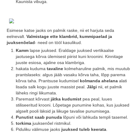
Kaunista vibuga.
Esimese katse jaoks on palmik raske, nii et harjuta seda
eelnevalt.
Valmistage ette klambrid, kummipaelad ja
juuksenõelad
- need on tööl kasulikud.
Kamm
lapse juuksed. Eraldage juuksed vertikaalse
jaotusega kõrva ülemisest piirist kuni kroonini. Kinnitage
juuste esiosa, ajaline osa klambriga.
hakata kuduma
tavaline
kolmeharuline palmik, mis muutub
prantslaseks: algus jääb vasaku kõrva taha, lõpp parema
kõrva taha. Prantsuse kudumisel
kolmanda ahelana
alati
lisada salk kogu juuste massist peal.
Jälgi
nii, et palmik
läheks ringi liikumata.
Paremast kõrvast
jätka kudumist
pea peal, luues
stiliseeritud krooni. Lõpetage punumine kohas, kus juuksed
algselt pooli läksid ja liikuge tavalise punumisega.
Punutist saab punuda
lõpuni või lahkuda templi tasemel.
torkima
juuksenõel ristmikul.
Piduliku välimuse jaoks
juuksed tuleb keerata
.