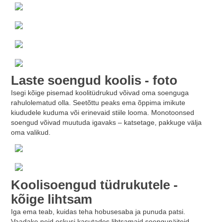
Laste soengud koolis - foto
Isegi kõige pisemad koolitüdrukud võivad oma soenguga
rahulolematud olla. Seetõttu peaks ema õppima imikute
kiududele kuduma või erinevaid stiile looma. Monotoonsed
soengud võivad muutuda igavaks – katsetage, pakkuge välja
oma valikud.
Koolisoengud tüdrukutele -
kõige lihtsam
Iga ema teab, kuidas teha hobusesaba ja punuda patsi.
Vaadake neid oskusi kasutades lihtsamaid soengunäiteid.