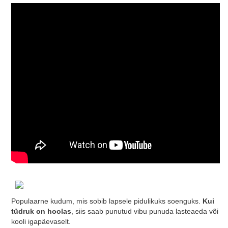
Populaarne kudum, mis sobib lapsele pidulikuks soenguks.
Kui
tüdruk on hoolas
, siis saab punutud vibu punuda lasteaeda või
kooli igapäevaselt.