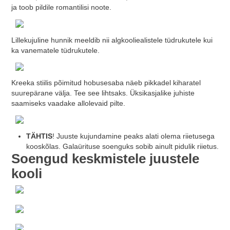
ja toob pildile romantilisi noote.
Lillekujuline hunnik meeldib nii algkooliealistele tüdrukutele kui
ka vanematele tüdrukutele.
Kreeka stiilis põimitud hobusesaba näeb pikkadel kiharatel
suurepärane välja. Tee see lihtsaks. Üksikasjalike juhiste
saamiseks vaadake allolevaid pilte.
TÄHTIS
! Juuste kujundamine peaks alati olema riietusega
kooskõlas. Galaürituse soenguks sobib ainult pidulik riietus.
Soengud keskmistele juustele
kooli