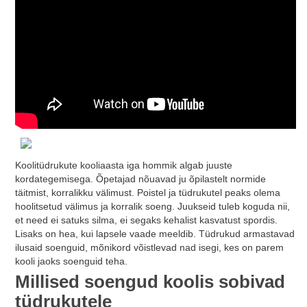
Koolitüdrukute kooliaasta iga hommik algab juuste
kordategemisega. Õpetajad nõuavad ju õpilastelt normide
täitmist, korralikku välimust. Poistel ja tüdrukutel peaks olema
hoolitsetud välimus ja korralik soeng. Juukseid tuleb koguda nii,
et need ei satuks silma, ei segaks kehalist kasvatust spordis.
Lisaks on hea, kui lapsele vaade meeldib. Tüdrukud armastavad
ilusaid soenguid, mõnikord võistlevad nad isegi, kes on parem
kooli jaoks soenguid teha.
Millised soengud koolis sobivad
tüdrukutele