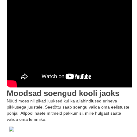
Moodsad soengud kooli jaoks
Nüüd moes nii pikad juuksed kui ka allahindlused erineva
pikkusega juustele. Seetõttu saab soengu valida oma eelistuste
põhjal. Allpool näete mitmeid pakkumisi, mille hulgast saate
valida oma lemmiku.