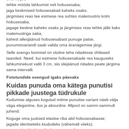
tehke mööda lahkumist neli hobusesaba;
jaga keskmised hobusesabad kaheks osaks;
järgmises reas tee esimese rea suhtes malemustris kolm
hobusesaba;
jagage keskne kaheks osaks ja järgmises reas tehke jälle kaks
malemustriga saba;
kahest allesjäänud hobusesabast punuge patse,
punumisvariandi saab valida oma äranägemise järgi.
Selle soengu loomisel on oluline teha ridadesse ühtlased
taanded. Need. kui esimese hobusesabade rea kauguseks
lahkuminekust valiti 3 cm, siis ülejäänud ridades peate järgima
sama intervalli.
Fototundide soengud igaks päevaks
Kuidas punuda oma kätega punutisi
pikkade juustega tüdrukule
Kudumise alguses kogutud mitme punutise variant näeb välja
väga elegantne, ilus ja absurdne. Allpool on samm-sammult
juhend:
Koguge oma juuksed elastse riba abil hobusesabasse;
jagada identseteks kiududeks (vähemalt viieks);