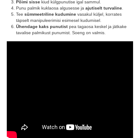
Põimi sisse
kiud külgpunutise igal sammul.
Punu palmik kuklaosa algusesse ja
ajutiselt turvaline
.
Tee
sümmeetriline kudumine
vasakul küljel, korrates
täpselt manipuleerimisi esimesel kudumisel.
Ühendage kaks punutist
pea tagaosa keskel ja jätkake
tavalise palmikust punumist. Soeng on valmis.