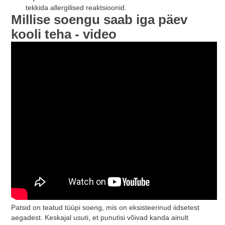
tekkida allergilised reaktsioonid.
Millise soengu saab iga päev
kooli teha - video
Patsid on teatud tüüpi soeng, mis on eksisteerinud iidsetest
aegadest. Keskajal usuti, et punutisi võivad kanda ainult