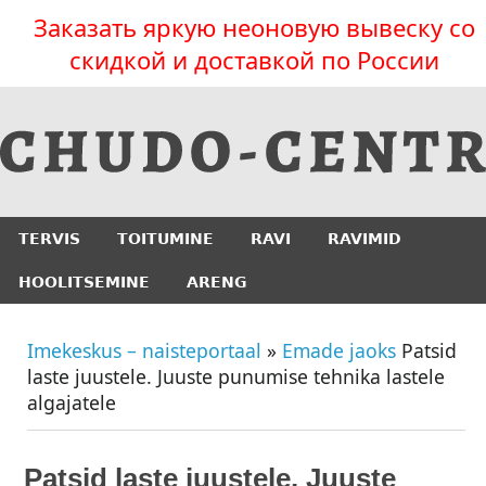
Заказать яркую неоновую вывеску со
скидкой и доставкой по России
TERVIS
TOITUMINE
RAVI
RAVIMID
HOOLITSEMINE
ARENG
Imekeskus – naisteportaal
»
Emade jaoks
Patsid
laste juustele. Juuste punumise tehnika lastele
algajatele
Patsid laste juustele. Juuste