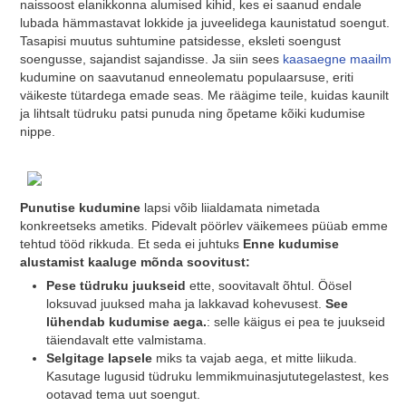
naissoost elanikkonna alumised kihid, kes ei saanud endale
lubada hämmastavat lokkide ja juveelidega kaunistatud soengut.
Tasapisi muutus suhtumine patsidesse, eksleti soengust
soengusse, sajandist sajandisse. Ja siin sees
kaasaegne maailm
kudumine on saavutanud enneolematu populaarsuse, eriti
väikeste tütardega emade seas. Me räägime teile, kuidas kaunilt
ja lihtsalt tüdruku patsi punuda ning õpetame kõiki kudumise
nippe.
Punutise kudumine
lapsi võib liialdamata nimetada
konkreetseks ametiks. Pidevalt pöörlev väikemees püüab emme
tehtud tööd rikkuda. Et seda ei juhtuks
Enne kudumise
alustamist kaaluge mõnda soovitust:
Pese tüdruku juukseid
ette, soovitavalt õhtul. Öösel
loksuvad juuksed maha ja lakkavad kohevusest.
See
lühendab kudumise aega.
: selle käigus ei pea te juukseid
täiendavalt ette valmistama.
Selgitage lapsele
miks ta vajab aega, et mitte liikuda.
Kasutage lugusid tüdruku lemmikmuinasjututegelastest, kes
ootavad tema uut soengut.