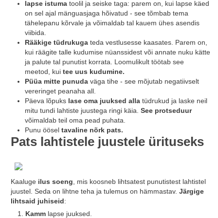
lapse istuma
toolil ja seiske taga: parem on, kui lapse käed
on sel ajal mänguasjaga hõivatud - see tõmbab tema
tähelepanu kõrvale ja võimaldab tal kauem ühes asendis
viibida.
Rääkige tüdrukuga
teda vestlusesse kaasates. Parem on,
kui räägite talle kudumise nüanssidest või annate nuku kätte
ja palute tal punutist korrata. Loomulikult töötab see
meetod, kui
tee uus kudumine.
Püüa mitte punuda
väga tihe - see mõjutab negatiivselt
vereringet peanaha all.
Päeva lõpuks
lase oma juuksed alla
tüdrukud ja laske neil
mitu tundi lahtiste juustega ringi käia.
See protseduur
võimaldab teil oma pead puhata.
Punu öösel
tavaline nõrk pats.
Pats lahtistele juustele ürituseks
Kaaluge
ilus soeng
, mis koosneb lihtsatest punutistest lahtistel
juustel. Seda on lihtne teha ja tulemus on hämmastav.
Järgige
lihtsaid juhiseid
:
Kamm
lapse juuksed.