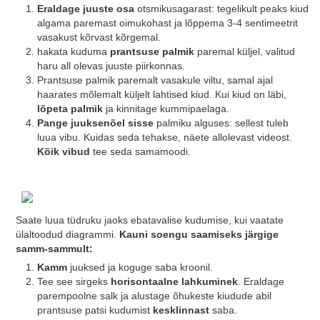
Eraldage juuste osa
otsmikusagarast: tegelikult peaks kiud
algama paremast oimukohast ja lõppema 3-4 sentimeetrit
vasakust kõrvast kõrgemal.
hakata kuduma
prantsuse palmik
paremal küljel, valitud
haru all olevas juuste piirkonnas.
Prantsuse palmik paremalt vasakule viltu, samal ajal
haarates mõlemalt küljelt lahtised kiud. Kui kiud on läbi,
lõpeta palmik
ja kinnitage kummipaelaga.
Pange juuksenõel sisse
palmiku alguses: sellest tuleb
luua vibu. Kuidas seda tehakse, näete allolevast videost.
Kõik vibud
tee seda samamoodi.
Saate luua tüdruku jaoks ebatavalise kudumise, kui vaatate
ülaltoodud diagrammi.
Kauni soengu saamiseks järgige
samm-sammult:
Kamm
juuksed ja koguge saba kroonil.
Tee see sirgeks
horisontaalne lahkuminek
. Eraldage
parempoolne salk ja alustage õhukeste kiudude abil
prantsuse patsi kudumist
kesklinnast
saba.