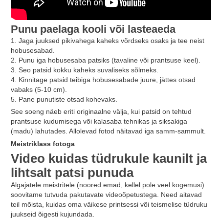
Punu paelaga kooli või lasteaeda
1. Jaga juuksed pikivahega kaheks võrdseks osaks ja tee neist
hobusesabad.
2. Punu iga hobusesaba patsiks (tavaline või prantsuse keel).
3. Seo patsid kokku kaheks suvaliseks sõlmeks.
4. Kinnitage patsid teibiga hobusesabade juure, jättes otsad
vabaks (5-10 cm).
5. Pane punutiste otsad kohevaks.
See soeng näeb eriti originaalne välja, kui patsid on tehtud
prantsuse kudumisega või kalasaba tehnikas ja siksakiga
(madu) lahutades. Allolevad fotod näitavad iga samm-sammult.
Meistriklass fotoga
Video kuidas tüdrukule kaunilt ja
lihtsalt patsi punuda
Algajatele meistritele (noored emad, kellel pole veel kogemusi)
soovitame tutvuda pakutavate videoõpetustega. Need aitavad
teil mõista, kuidas oma väikese printsessi või teismelise tüdruku
juukseid õigesti kujundada.