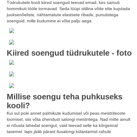
Tüdrukutele kooli kiired soengud teevad emad, kes samuti
hommikuti tööle tormavad. Seda tüüpi stiilina võite ette kujutada
juuksenõeliste, nähtamatute elastsete ribade, punutistega
soenguid, mille kudumine ei võta palju aega.
Kiired soengud tüdrukutele - foto
Millise soengu teha puhkuseks
kooli?
Kui sul pole annet palmikute kudumisel või peas meistriteoste
loomisel, siis võta ühendust salongi meistritega. Nad mitte ainult
ei nõusta lahedat soengut, vaid teevad selle ka kõrgeimal
tasemel. laps jääb pärast ilusalongi külastamist rahule.