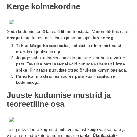
Kerge kolmekordne
Seda kudumist on üllatavalt lihtne teostada. Vanem tüdruk saab
omapäi
muuta see nii lihtsaks ja samal ajal
ilus soeng
.
Tehke kõrge hobusesaba
, mähkides silmapaistmatut
nikerdajat juuksesaluga.
Jagage saba kolmeks osaks ja punuge igaühest tavaline
pats. Tavalise patsi asemel võid punuda vähemalt
lihtne
spike
. Kinnitage punutiste otsad õhukese kummipaelaga.
Punu kolm patsi
ühes suures palmikus klassikalise
kudumisega.
Juuste kudumise mustrid ja
teoreetiline osa
Teie jaoks oleme kogunud mitu võimalust kõige väiksemate ja
vanemate tüdrukute punumismustrite jaoks.
Üksikasjalik