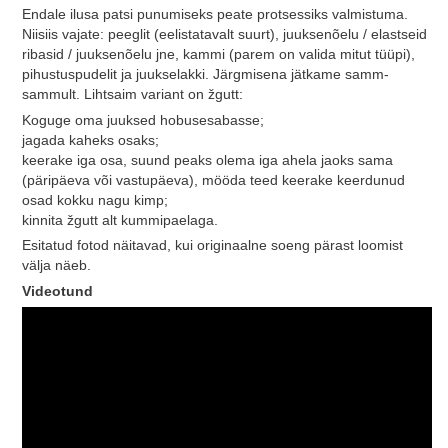
Endale ilusa patsi punumiseks peate protsessiks valmistuma.
Niisiis vajate: peeglit (eelistatavalt suurt), juuksenõelu / elastseid
ribasid / juuksenõelu jne, kammi (parem on valida mitut tüüpi),
pihustuspudelit ja juukselakki. Järgmisena jätkame samm-
sammult. Lihtsaim variant on žgutt:
Koguge oma juuksed hobusesabasse;
jagada kaheks osaks;
keerake iga osa, suund peaks olema iga ahela jaoks sama
(päripäeva või vastupäeva), mööda teed keerake keerdunud
osad kokku nagu kimp;
kinnita žgutt alt kummipaelaga.
Esitatud fotod näitavad, kui originaalne soeng pärast loomist
välja näeb.
Videotund