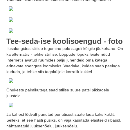
Tee-seda-ise koolisoengud - foto
Ilusalongides stiilide tegemine pole sageli kõigile jõukohane. On
ka alternatiiv - tehke stiil ise. Lõppude lõpuks leiate nüüd
Internetis avatud ruumides palju juhendeid oma kätega
erinevate soengute loomiseks. Vaadake, kuidas saab paelaga
kududa, ja tehke siis tagaküljele korralik kukkel.
Õhukeste palmikutega saad stiilse suure patsi pikkadele
juustele.
Ja kahest lõdvalt punutud punutisest saate luua kaks kuklit.
Selleks, et see hästi püsiks, on vaja kasutada elastseid ribasid,
nähtamatuid juuksenõelu, juuksenõelu.