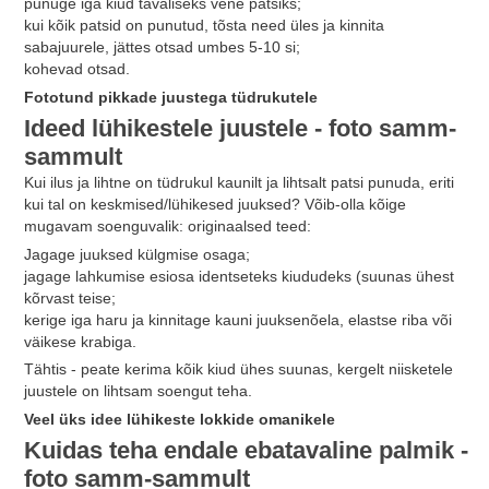
punuge iga kiud tavaliseks vene patsiks;
kui kõik patsid on punutud, tõsta need üles ja kinnita
sabajuurele, jättes otsad umbes 5-10 si;
kohevad otsad.
Fototund pikkade juustega tüdrukutele
Ideed lühikestele juustele - foto samm-
sammult
Kui ilus ja lihtne on tüdrukul kaunilt ja lihtsalt patsi punuda, eriti
kui tal on keskmised/lühikesed juuksed? Võib-olla kõige
mugavam soenguvalik: originaalsed teed:
Jagage juuksed külgmise osaga;
jagage lahkumise esiosa identseteks kiududeks (suunas ühest
kõrvast teise;
kerige iga haru ja kinnitage kauni juuksenõela, elastse riba või
väikese krabiga.
Tähtis - peate kerima kõik kiud ühes suunas, kergelt niisketele
juustele on lihtsam soengut teha.
Veel üks idee lühikeste lokkide omanikele
Kuidas teha endale ebatavaline palmik -
foto samm-sammult