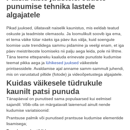
punumise tehnika lastele
algajatele
Pikad juuksed, üllatavalt naiselik kaunistus, mis eeldab teatud
oskuste ja teadmiste olemasolu. Ja loomulikult soovib iga ema,
et tema väike tütar näeks iga päev ilus välja, kuid soengute
loomise uute trendidega sammu pidamine ja veelgi enam, et iga
päev meistriteoste loomiseks nii palju aega leida, pole nii lihtne.
Täna teeme ettepaneku kaaluda erinevate punutiste kudumise
teemat pikka aega ja
lühikesed juuksed
väikestele
printsessidele. Avaldamise ajal anname samm-sammult juhendi,
mis on varustatud piltide (fotode) ja videoõpetustega algajatele.
Kuidas väikesele tüdrukule
kaunilt patsi punuda
Tänapäeval on punutised sama populaarsed kui eelmisel
sajandil. Võib-olla on märgatavalt laienenud ainult nende
kudumise variatsioonid:
Prantsuse palmik või punutised prantsuse kudumise elementide
lisamisega;