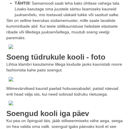
TÄHTIS
! Samamoodi saab teha kaks ühtlase vahega tala.
Lisaks kasutage oma juustele särtsu lisamiseks kauneid
juuksenõelu, mis toetavad ulakaid tukke või sasitud salke.
Siin on selline keerukas südamemuster, mille saate tavaliste
kummiribade abil. Kui teete stiilikaunistuse heledate elastsete
ribade või lilledega juuksenõeltega, muutub soeng veelgi
paremaks.
Soeng tüdrukule kooli - foto
Lihtsa klambri kasutamine lillega kiudude jaoks kaunistab noore
fashionista kahe patsi soengut.
Mitmevärvilised kaunid paelad hobusesabadel, patsid näevad
eriti head välja siis, kui need sobivad tüdruku riietusega.
Soengud kooli iga päev
Kui pea on õpinguid täis, jääb stiliseerimiseks vähe aega, seega
on hea valida oma valik.
soengud igaks päevaks kooli
et see