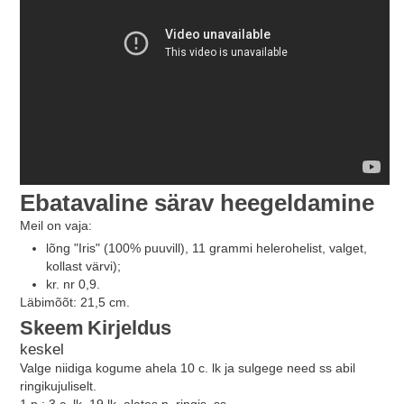
Ebatavaline särav heegeldamine
Meil on vaja:
lõng "Iris" (100% puuvill), 11 grammi helerohelist, valget,
kollast värvi);
kr. nr 0,9.
Läbimõõt: 21,5 cm.
Skeem
Kirjeldus
keskel
Valge niidiga kogume ahela 10 c. lk ja sulgege need ss abil
ringikujuliselt.