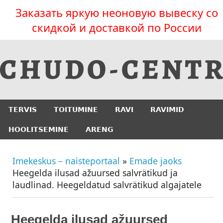
Заказать яркую неоновую вывеску со
скидкой и доставкой по России
TERVIS
TOITUMINE
RAVI
RAVIMID
HOOLITSEMINE
ARENG
Imekeskus – naisteportaal
»
Emade jaoks
Heegelda ilusad ažuursed salvrätikud ja
laudlinad. Heegeldatud salvrätikud algajatele
Heegelda ilusad ažuursed