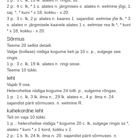
1 p.: 3 c. lk, 19 lk. alates n. ringis, ss..
2 p.: 4 c. lk, * 1 s. alates n. järgmises s. alates n. eelmine jõgi, 1.
saj. *, * kuni * x 18, kokku - x 20.
3 p.: 3 c. lk, 2 p. alates n. kaares 1. sajandist. eelmise jõe lk, * 3
s. alates n. järgmisele kaarele alates 1 c. eelmise rea lk *, * kuni
* x 18, kokku - x 20.
Sõrmus
Teeme 20 sellist detaili.
Valge (kollase) niidiga kogume keti ja 10 c. p., sulgege see
ringis.
1 p.: 3 c. lk, 19 lk. alates n. ringi sisse.
Teeme 10 tükki.
leht
Vajab 9 osa.
Helerohelise niidiga kogume 24 tolli. p., sulgeme rõngas.
1 p.: 1 c. lk, 3 lk. ilma n., 29 lk. alates n., 4 p. ilma n. 24.
sajandist pärit sõrmuses. n. eelmine R..
kahekordne leht
Teil on vaja 10 tükki.
1 p .: helerohelise niidiga * kogume 20 c. lk, sulgege ringis ss *,
alates * kuni * x 1 kord, kokku x 2.
2 p.: 1 k. lk, 24 lk. ilma n. 20. sajandist pärit sõrmuses. n.