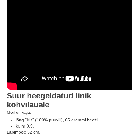
Suur heegeldatud linik
kohvilauale
Meil on vaja:
lõng "Iris" (100% puuvill), 65 grammi beeži;
kr. nr 0,9.
Läbimõõt: 52 cm.