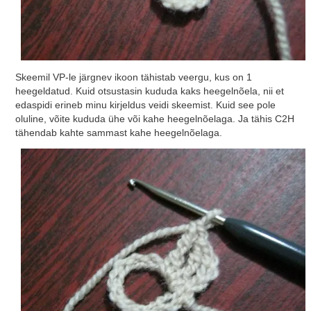
Skeemil VP-le järgnev ikoon tähistab veergu, kus on 1
heegeldatud. Kuid otsustasin kududa kaks heegelnõela, nii et
edaspidi erineb minu kirjeldus veidi skeemist. Kuid see pole
oluline, võite kududa ühe või kahe heegelnõelaga. Ja tähis C2H
tähendab kahte sammast kahe heegelnõelaga.