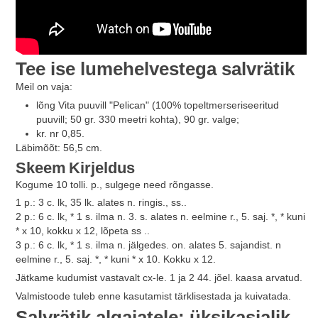
Tee ise lumehelvestega salvrätik
Meil on vaja:
lõng Vita puuvill "Pelican" (100% topeltmerseriseeritud
puuvill; 50 gr. 330 meetri kohta), 90 gr. valge;
kr. nr 0,85.
Läbimõõt: 56,5 cm.
Skeem
Kirjeldus
Kogume 10 tolli. p., sulgege need rõngasse.
1 p.: 3 c. lk, 35 lk. alates n. ringis., ss..
2 p.: 6 c. lk, * 1 s. ilma n. 3. s. alates n. eelmine r., 5. saj. *, * kuni
* x 10, kokku x 12, lõpeta ss ..
3 p.: 6 c. lk, * 1 s. ilma n. jälgedes. on. alates 5. sajandist. n
eelmine r., 5. saj. *, * kuni * x 10. Kokku x 12.
Jätkame kudumist vastavalt cx-le. 1 ja 2 44. jõel. kaasa arvatud.
Valmistoode tuleb enne kasutamist tärklisestada ja kuivatada.
Salvrätik algajatele: üksikasjalik