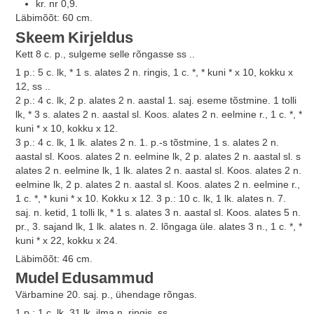
kr. nr 0,9.
Läbimõõt: 60 cm.
Skeem
Kirjeldus
Kett 8 c. p., sulgeme selle rõngasse ss ..
1 p.: 5 c. lk, * 1 s. alates 2 n. ringis, 1 c. *, * kuni * x 10, kokku x
12, ss ..
2 p.: 4 c. lk, 2 p. alates 2 n. aastal 1. saj. eseme tõstmine. 1 tolli
lk, * 3 s. alates 2 n. aastal sl. Koos. alates 2 n. eelmine r., 1 c. *, *
kuni * x 10, kokku x 12.
3 p.: 4 c. lk, 1 lk. alates 2 n. 1. p.-s tõstmine, 1 s. alates 2 n.
aastal sl. Koos. alates 2 n. eelmine lk, 2 p. alates 2 n. aastal sl. s
alates 2 n. eelmine lk, 1 lk. alates 2 n. aastal sl. Koos. alates 2 n.
eelmine lk, 2 p. alates 2 n. aastal sl. Koos. alates 2 n. eelmine r.,
1 c. *, * kuni * x 10. Kokku x 12. 3 p.: 10 c. lk, 1 lk. alates n. 7.
saj. n. ketid, 1 tolli lk, * 1 s. alates 3 n. aastal sl. Koos. alates 5 n.
pr., 3. sajand lk, 1 lk. alates n. 2. lõngaga üle. alates 3 n., 1 c. *, *
kuni * x 22, kokku x 24.
Läbimõõt: 46 cm.
Mudel
Edusammud
Värbamine 20. saj. p., ühendage rõngas.
1 p.: 1 c. lk, 31 lk. ilma n. ringis, ss..