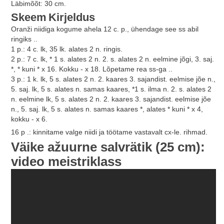
Läbimõõt: 30 cm.
Skeem
Kirjeldus
Oranži niidiga kogume ahela 12 c. p., ühendage see ss abil
ringiks ..
1 p.: 4 c. lk, 35 lk. alates 2 n. ringis.
2 p.: 7 c. lk, * 1 s. alates 2 n. 2. s. alates 2 n. eelmine jõgi, 3. saj.
*, * kuni * x 16. Kokku - x 18. Lõpetame rea ss-ga ..
3 p.: 1 k. lk, 5 s. alates 2 n. 2. kaares 3. sajandist. eelmise jõe n.,
5. saj. lk, 5 s. alates n. samas kaares, *1 s. ilma n. 2. s. alates 2
n. eelmine lk, 5 s. alates 2 n. 2. kaares 3. sajandist. eelmise jõe
n., 5. saj. lk, 5 s. alates n. samas kaares *, alates * kuni * x 4,
kokku - x 6.
16 p .: kinnitame valge niidi ja töötame vastavalt cx-le. rihmad.
Väike ažuurne salvrätik (25 cm):
video meistriklass