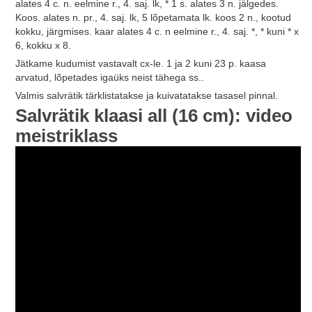
alates 4 c. n. eelmine r., 4. saj. lk, * 1 s. alates 3 n. jälgedes.
Koos. alates n. pr., 4. saj. lk, 5 lõpetamata lk. koos 2 n., kootud
kokku, järgmises. kaar alates 4 c. n eelmine r., 4. saj. *, * kuni * x
6, kokku x 8.
Jätkame kudumist vastavalt cx-le. 1 ja 2 kuni 23 p. kaasa
arvatud, lõpetades igaüks neist tähega ss..
Valmis salvrätik tärklistatakse ja kuivatatakse tasasel pinnal.
Salvrätik klaasi all (16 cm): video
meistriklass