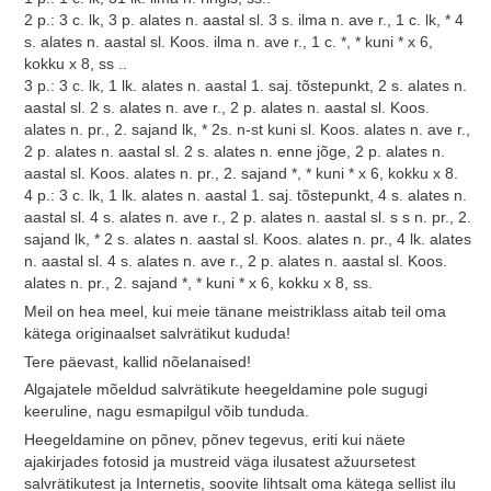
2 p.: 3 c. lk, 3 p. alates n. aastal sl. 3 s. ilma n. ave r., 1 c. lk, * 4
s. alates n. aastal sl. Koos. ilma n. ave r., 1 c. *, * kuni * x 6,
kokku x 8, ss ..
3 p.: 3 c. lk, 1 lk. alates n. aastal 1. saj. tõstepunkt, 2 s. alates n.
aastal sl. 2 s. alates n. ave r., 2 p. alates n. aastal sl. Koos.
alates n. pr., 2. sajand lk, * 2s. n-st kuni sl. Koos. alates n. ave r.,
2 p. alates n. aastal sl. 2 s. alates n. enne jõge, 2 p. alates n.
aastal sl. Koos. alates n. pr., 2. sajand *, * kuni * x 6, kokku x 8.
4 p.: 3 c. lk, 1 lk. alates n. aastal 1. saj. tõstepunkt, 4 s. alates n.
aastal sl. 4 s. alates n. ave r., 2 p. alates n. aastal sl. s s n. pr., 2.
sajand lk, * 2 s. alates n. aastal sl. Koos. alates n. pr., 4 lk. alates
n. aastal sl. 4 s. alates n. ave r., 2 p. alates n. aastal sl. Koos.
alates n. pr., 2. sajand *, * kuni * x 6, kokku x 8, ss.
Meil on hea meel, kui meie tänane meistriklass aitab teil oma
kätega originaalset salvrätikut kududa!
Tere päevast, kallid nõelanaised!
Algajatele mõeldud salvrätikute heegeldamine pole sugugi
keeruline, nagu esmapilgul võib tunduda.
Heegeldamine on põnev, põnev tegevus, eriti kui näete
ajakirjades fotosid ja mustreid väga ilusatest ažuursetest
salvrätikutest ja Internetis, soovite lihtsalt oma kätega sellist ilu