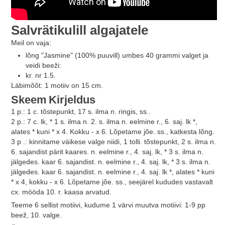
Salvrätikulill algajatele
Meil on vaja:
lõng "Jasmine" (100% puuvill) umbes 40 grammi valget ja
veidi beeži:
kr. nr 1.5.
Läbimõõt: 1 motiiv on 15 cm.
Skeem
Kirjeldus
1 p.: 1 c. tõstepunkt, 17 s. ilma n. ringis, ss..
2 p.: 7 c. lk, * 1 s. ilma n. 2. s. ilma n. eelmine r., 6. saj. lk *,
alates * kuni * x 4. Kokku - x 6. Lõpetame jõe. ss., katkesta lõng.
3 p .: kinnitame väikese valge niidi, 1 tolli. tõstepunkt, 2 s. ilma n.
6. sajandist pärit kaares. n. eelmine r., 4. saj. lk, * 3 s. ilma n.
jälgedes. kaar 6. sajandist. n. eelmine r., 4. saj. lk, * 3 s. ilma n.
jälgedes. kaar 6. sajandist. n. eelmine r., 4. saj. lk *, alates * kuni
* x 4, kokku - x 6. Lõpetame jõe. ss., seejärel kududes vastavalt
cx. mööda 10. r. kaasa arvatud.
Teeme 6 sellist motiivi, kudume 1 värvi muutva motiivi: 1-9 pp
beež, 10. valge.