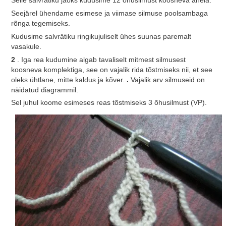
Selle salvrätiku jaoks kudusime 12 õhusilmust koosneva ahela.
Seejärel ühendame esimese ja viimase silmuse poolsambaga
rõnga tegemiseks.
Kudusime salvrätiku ringikujuliselt ühes suunas paremalt
vasakule.
2
. Iga rea ​​kudumine algab tavaliselt mitmest silmusest
koosneva komplektiga, see on vajalik rida tõstmiseks nii, et see
oleks ühtlane, mitte kaldus ja kõver.
.
Vajalik arv silmuseid on
näidatud diagrammil.
Sel juhul koome esimeses reas tõstmiseks 3 õhusilmust (VP).