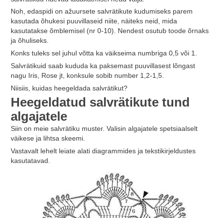
Noh, edaspidi on ažuursete salvrätikute kudumiseks parem
kasutada õhukesi puuvillaseid niite, näiteks neid, mida
kasutatakse õmblemisel (nr 0-10). Nendest osutub toode õrnaks
ja õhuliseks.
Konks tuleks sel juhul võtta ka väikseima numbriga 0,5 või 1.
Salvrätikuid saab kududa ka paksemast puuvillasest lõngast
nagu Iris, Rose jt, konksule sobib number 1,2-1,5.
Niisiis, kuidas heegeldada salvrätikut?
Heegeldatud salvrätikute tund
algajatele
Siin on meie salvrätiku muster. Valisin algajatele spetsiaalselt
väikese ja lihtsa skeemi.
Vastavalt lehelt leiate alati diagrammides ja tekstikirjeldustes
kasutatavad.