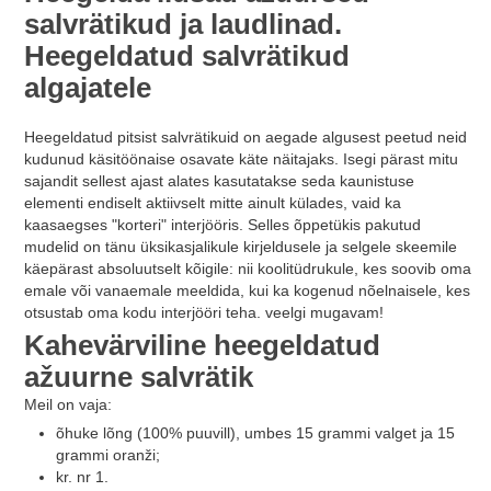
salvrätikud ja laudlinad.
Heegeldatud salvrätikud
algajatele
Heegeldatud pitsist salvrätikuid on aegade algusest peetud neid
kudunud käsitöönaise osavate käte näitajaks. Isegi pärast mitu
sajandit sellest ajast alates kasutatakse seda kaunistuse
elementi endiselt aktiivselt mitte ainult külades, vaid ka
kaasaegses "korteri" interjööris. Selles õppetükis pakutud
mudelid on tänu üksikasjalikule kirjeldusele ja selgele skeemile
käepärast absoluutselt kõigile: nii koolitüdrukule, kes soovib oma
emale või vanaemale meeldida, kui ka kogenud nõelnaisele, kes
otsustab oma kodu interjööri teha. veelgi mugavam!
Kahevärviline heegeldatud
ažuurne salvrätik
Meil on vaja:
õhuke lõng (100% puuvill), umbes 15 grammi valget ja 15
grammi oranži;
kr. nr 1.