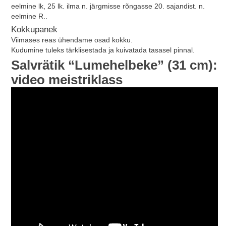
eelmine lk, 25 lk. ilma n. järgmisse rõngasse 20. sajandist. n.
eelmine R..
Kokkupanek
Viimases reas ühendame osad kokku.
Kudumine tuleks tärklisestada ja kuivatada tasasel pinnal.
Salvrätik “Lumehelbeke” (31 cm):
video meistriklass