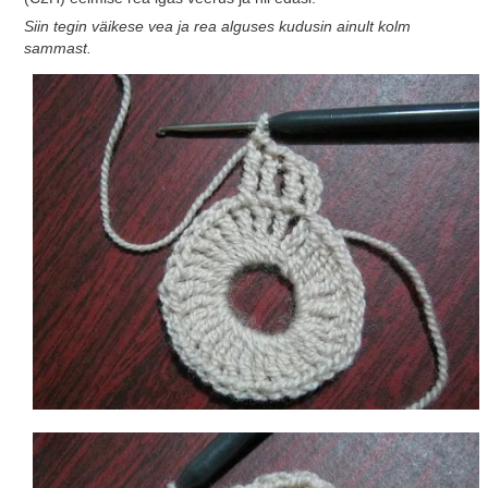
Siin tegin väikese vea ja rea ​​alguses kudusin ainult kolm
sammast.