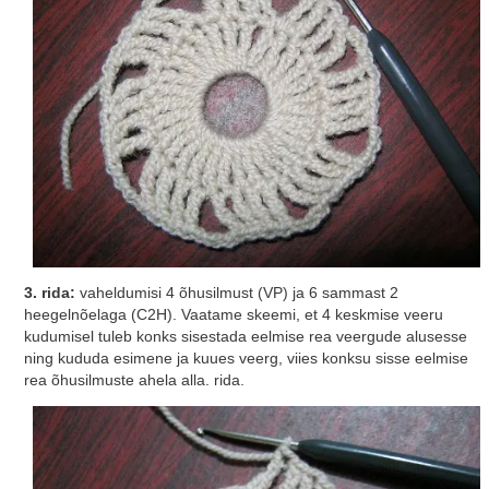
3. rida:
vaheldumisi 4 õhusilmust (VP) ja 6 sammast 2
heegelnõelaga (С2Н). Vaatame skeemi, et 4 keskmise veeru
kudumisel tuleb konks sisestada eelmise rea veergude alusesse
ning kududa esimene ja kuues veerg, viies konksu sisse eelmise
rea õhusilmuste ahela alla. rida.