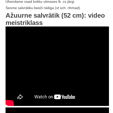
Ühendame osad kokku viimases lk. cx järgi.
Seome salvrätiku beeži niidiga (vt sch. rihmad).
Ažuurne salvrätik (52 cm): video
meistriklass