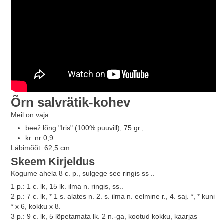
Õrn salvrätik-kohev
Meil on vaja:
beež lõng "Iris" (100% puuvill), 75 gr.;
kr. nr 0,9.
Läbimõõt: 62,5 cm.
Skeem
Kirjeldus
Kogume ahela 8 c. p., sulgege see ringis ss ..
1 p.: 1 c. lk, 15 lk. ilma n. ringis, ss..
2 p.: 7 c. lk, * 1 s. alates n. 2. s. ilma n. eelmine r., 4. saj. *, * kuni
* x 6, kokku x 8.
3 p.: 9 c. lk, 5 lõpetamata lk. 2 n.-ga, kootud kokku, kaarjas