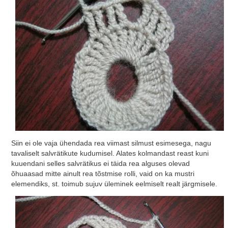
Siin ei ole vaja ühendada rea ​​viimast silmust esimesega, nagu
tavaliselt salvrätikute kudumisel. Alates kolmandast reast kuni
kuuendani selles salvrätikus ei täida rea ​​alguses olevad
õhuaasad mitte ainult rea tõstmise rolli, vaid on ka mustri
elemendiks, st. toimub sujuv üleminek eelmiselt realt järgmisele.