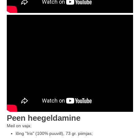
Peen heegeldamine
Meil on vaja:
lõng "Iris" (100% puuvill), 73 gr. piimjas;