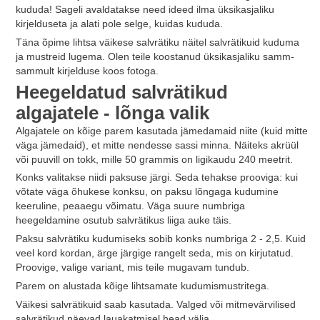
kududa! Sageli avaldatakse need ideed ilma üksikasjaliku
kirjelduseta ja alati pole selge, kuidas kududa.
Täna õpime lihtsa väikese salvrätiku näitel salvrätikuid kuduma
ja mustreid lugema. Olen teile koostanud üksikasjaliku samm-
sammult kirjelduse koos fotoga.
Heegeldatud salvrätikud
algajatele - lõnga valik
Algajatele on kõige parem kasutada jämedamaid niite (kuid mitte
väga jämedaid), et mitte nendesse sassi minna. Näiteks akrüül
või puuvill on tokk, mille 50 grammis on ligikaudu 240 meetrit.
Konks valitakse niidi paksuse järgi. Seda tehakse prooviga: kui
võtate väga õhukese konksu, on paksu lõngaga kudumine
keeruline, peaaegu võimatu. Väga suure numbriga
heegeldamine osutub salvrätikus liiga auke täis.
Paksu salvrätiku kudumiseks sobib konks numbriga 2 - 2,5. Kuid
veel kord kordan, ärge järgige rangelt seda, mis on kirjutatud.
Proovige, valige variant, mis teile mugavam tundub.
Parem on alustada kõige lihtsamate kudumismustritega.
Väikesi salvrätikuid saab kasutada. Valged või mitmevärvilised
salvrätikud näevad lauakatmisel head välja.