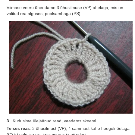
Viimase veeru ühendame 3 õhusilmuse (VP) ahelaga, mis on
valitud rea alguses, poolsambaga (PS).
3
. Kudusime ülejäänud read, vaadates skeemi.
Teises reas
: 3 õhusilmust (VP), 4 sammast kahe heegelnõelaga
(С2Н) eelmise rea igas veerus ja nii edasi.