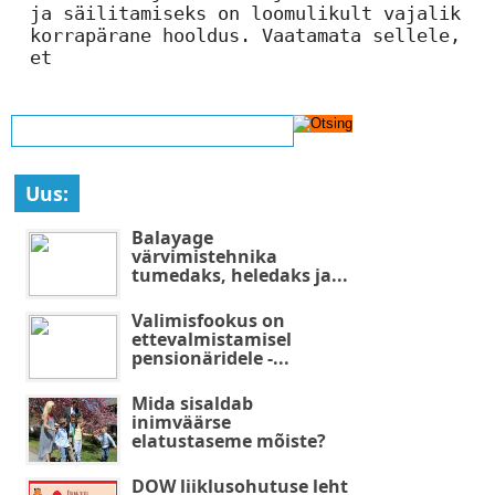
ja säilitamiseks on loomulikult vajalik
korrapärane hooldus. Vaatamata sellele,
et
Uus:
Balayage
värvimistehnika
tumedaks, heledaks ja...
Valimisfookus on
ettevalmistamisel
pensionäridele -...
Mida sisaldab
inimväärse
elatustaseme mõiste?
DOW liiklusohutuse leht