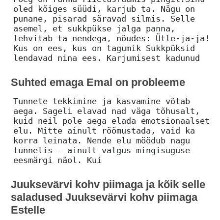
oled kõiges süüdi, karjub ta. Nägu on
punane, pisarad säravad silmis. Selle
asemel, et sukkpükse jalga panna,
lehvitab ta nendega, nõudes: Ütle-ja-ja!
Kus on ees, kus on tagumik Sukkpüksid
lendavad nina ees. Karjumisest kadunud
Suhted emaga Emal on probleeme
Tunnete tekkimine ja kasvamine võtab
aega. Sageli elavad nad väga tõhusalt,
kuid neil pole aega elada emotsionaalset
elu. Mitte ainult rõõmustada, vaid ka
korra leinata. Nende elu möödub nagu
tunnelis – ainult valgus mingisuguse
eesmärgi näol. Kui
Juuksevärvi kohv piimaga ja kõik selle
saladused Juuksevärvi kohv piimaga
Estelle