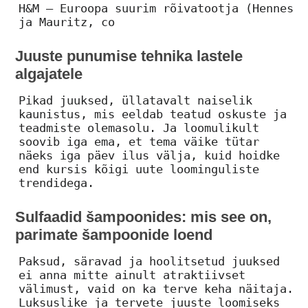
H&M – Euroopa suurim rõivatootja (Hennes
ja Mauritz, co
Juuste punumise tehnika lastele
algajatele
Pikad juuksed, üllatavalt naiselik
kaunistus, mis eeldab teatud oskuste ja
teadmiste olemasolu. Ja loomulikult
soovib iga ema, et tema väike tütar
näeks iga päev ilus välja, kuid hoidke
end kursis kõigi uute loominguliste
trendidega.
Sulfaadid šampoonides: mis see on,
parimate šampoonide loend
Paksud, säravad ja hoolitsetud juuksed
ei anna mitte ainult atraktiivset
välimust, vaid on ka terve keha näitaja.
Luksuslike ja tervete juuste loomiseks