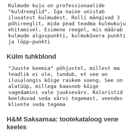
Kulmude kuju on professionaalide
"kuldreeglid". Iga naine unistab
ilusatest kulmudest. Rolli mängivad 3
põhireeglit, mida pead teadma kulmukuju
ehitamisel. Esimene reegel, mis määrab
kulmude alguspunkti, kulmukõvera punkti
ja lõpp-punkti
Külm tuhkblond
"Juuste keemia" põhjustel, millest ma
teadlik ei ole, tundub, et see on
ilusalongis kõige raskem soeng. See on
alatüüp, millega kaasneb kõige
sagedamini vale juuksevärv. Koloristid
keelduvad seda värvi tegemast, veendes
kliente seda tegema
H&M Saksamaa: tootekataloog vene
keeles