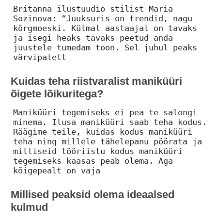
Britanna ilustuudio stilist Maria
Sozinova: “Juuksuris on trendid, nagu
kõrgmoeski. Külmal aastaajal on tavaks
ja isegi heaks tavaks peetud anda
juustele tumedam toon. Sel juhul peaks
värvipalett
Kuidas teha riistvaralist maniküüri
õigete lõikuritega?
Maniküüri tegemiseks ei pea te salongi
minema. Ilusa maniküüri saab teha kodus.
Räägime teile, kuidas kodus maniküüri
teha ning millele tähelepanu pöörata ja
milliseid tööriistu kodus maniküüri
tegemiseks kaasas peab olema. Aga
kõigepealt on vaja
Millised peaksid olema ideaalsed
kulmud