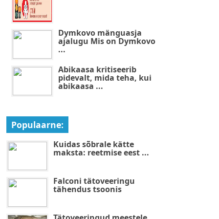
Dymkovo mänguasja
ajalugu Mis on Dymkovo
...
Abikaasa kritiseerib
pidevalt, mida teha, kui
abikaasa ...
Populaarne:
Kuidas sõbrale kätte
maksta: reetmise eest ...
Falconi tätoveeringu
tähendus tsoonis
Tätoveeringud meestele