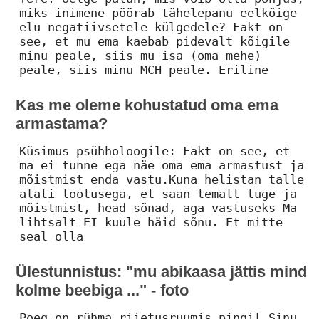
miks inimene pöörab tähelepanu eelkõige
elu negatiivsetele külgedele? Fakt on
see, et mu ema kaebab pidevalt kõigile
minu peale, siis mu isa (oma mehe)
peale, siis minu MCH peale. Eriline
Kas me oleme kohustatud oma ema
armastama?
Küsimus psühholoogile: Fakt on see, et
ma ei tunne ega näe oma ema armastust ja
mõistmist enda vastu.Kuna helistan talle
alati lootusega, et saan temalt tuge ja
mõistmist, head sõnad, aga vastuseks Ma
lihtsalt EI kuule häid sõnu. Et mitte
seal olla
Ülestunnistus: "mu abikaasa jättis mind
kolme beebiga ..." - foto
Poeg on rühma riietusruumis pingil.Sinu