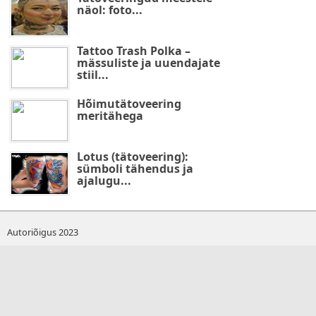
näol: foto...
Tattoo Trash Polka –
mässuliste ja uuendajate
stiil...
Hõimutätoveering
meritähega
Lotus (tätoveering):
sümboli tähendus ja
ajalugu...
Autoriõigus 2023