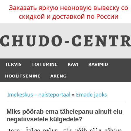
Заказать яркую неоновую вывеску со
скидкой и доставкой по России
TERVIS
TOITUMINE
RAVI
RAVIMID
HOOLITSEMINE
ARENG
Imekeskus – naisteportaal
»
Emade jaoks
Miks pöörab ema tähelepanu ainult elu
negatiivsetele külgedele?
Tere! Öelge palun, mis võib olla põhjus,