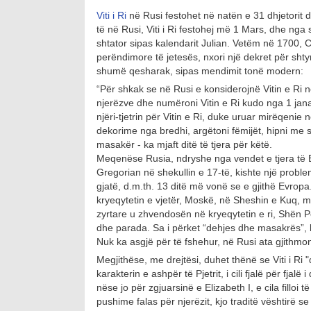
Viti i Ri
në Rusi festohet në natën e 31 dhjetorit 
të në Rusi, Viti i Ri festohej më 1 Mars, dhe nga s
shtator sipas kalendarit Julian. Vetëm në 1700, C
perëndimore të jetesës, nxori një dekret për shtyrj
shumë qesharak, sipas mendimit tonë modern:
“Për shkak se në Rusi e konsiderojnë Vitin e Ri 
njerëzve dhe numëroni Vitin e Ri kudo nga 1 janar
njëri-tjetrin për Vitin e Ri, duke uruar mirëqenie n
dekorime nga bredhi, argëtoni fëmijët, hipni me s
masakër - ka mjaft ditë të tjera për këtë.
Meqenëse Rusia, ndryshe nga vendet e tjera të 
Gregorian në shekullin e 17-të, kishte një problem: 
gjatë, d.m.th. 13 ditë më vonë se e gjithë Evropa.
kryeqytetin e vjetër, Moskë, në Sheshin e Kuq, m
zyrtare u zhvendosën në kryeqytetin e ri, Shën Pe
dhe parada. Sa i përket “dehjes dhe masakrës”, k
Nuk ka asgjë për të fshehur, në Rusi ata gjithm
Megjithëse, me drejtësi, duhet thënë se Viti i Ri 
karakterin e ashpër të Pjetrit, i cili fjalë për fja
nëse jo për zgjuarsinë e Elizabeth I, e cila fill
pushime falas për njerëzit, kjo traditë vështirë s