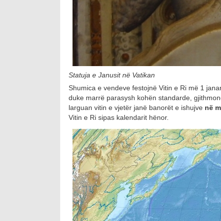
Statuja e Janusit në Vatikan
Shumica e vendeve festojnë Vitin e Ri më 1 janar, 
duke marrë parasysh kohën standarde, gjithmonë
larguan vitin e vjetër janë banorët e ishujve
në m
Vitin e Ri sipas kalendarit hënor.