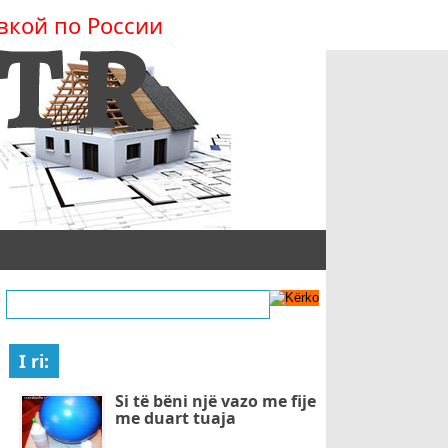
вкой по России
I ri:
Si të bëni një vazo me fije
me duart tuaja