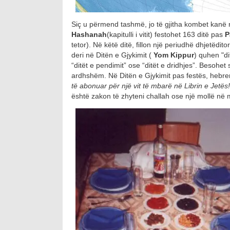
Siç u përmend tashmë, jo të gjitha kombet kanë nj
Hashanah
(kapitulli i vitit) festohet 163 ditë pas
P
tetor). Në këtë ditë, fillon një periudhë dhjetëdit
deri në Ditën e Gjykimit (
Yom Kippur
) quhen "di
“ditët e pendimit” ose “ditët e dridhjes”. Besohet
ardhshëm. Në Ditën e Gjykimit pas festës, hebren
të abonuar për një vit të mbarë në Librin e Jetës!
është zakon të zhyteni challah ose një mollë në m