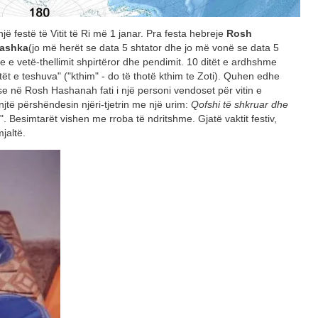
ë festë të Vitit të Ri më 1 janar. Pra festa hebreje
Rosh
ashka
(jo më herët se data 5 shtator dhe jo më vonë se data 5
ore e vetë-thellimit shpirtëror dhe pendimit. 10 ditët e ardhshme
tët e teshuva" ("kthim" - do të thotë kthim te Zoti). Quhen edhe
 se në Rosh Hashanah fati i një personi vendoset për vitin e
jtë përshëndesin njëri-tjetrin me një urim:
Qofshi të shkruar dhe
". Besimtarët vishen me rroba të ndritshme. Gjatë vaktit festiv,
jaltë.