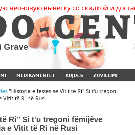
ую неоновую вывеску со скидкой и доста
 i Grave
IMI
MEDIKAMENTET
KUJDES
ZHVILLIMI
des
"Historia e festës së Vitit të Ri" Si t'u tregoni
e Vitit të Ri në Rusi
 të Ri" Si t'u tregoni fëmijëve
ia e Vitit të Ri në Rusi