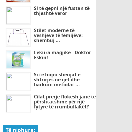
Si të qepni një fustan të
thjeshtë veror
Stilet moderne të
veshjeve të fëmijëve:
shembuj ...
Lëkura magjike - Doktor
Eskin!
Si të hiqni shenjat e
shtrirjes në ijet dhe
barkun: metodat ...
Cilat prerje flokësh janë të
përshtatshme për një
fytyrë të rrumbullakët?
Të njohura: