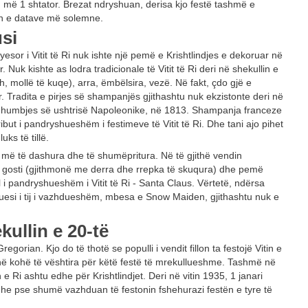
", më 1 shtator. Brezat ndryshuan, derisa kjo festë tashmë e
rin e datave më solemne.
usi
esor i Vitit të Ri nuk ishte një pemë e Krishtlindjes e dekoruar në
k kishte as lodra tradicionale të Vitit të Ri deri në shekullin e
, mollë të kuqe), arra, ëmbëlsira, vezë. Në fakt, çdo gjë e
 Tradita e pirjes së shampanjës gjithashtu nuk ekzistonte deri në
as humbjes së ushtrisë Napoleonike, në 1813. Shampanja franceze
ut i pandryshueshëm i festimeve të Vitit të Ri. Dhe tani ajo pihet
ks të tillë.
at më të dashura dhe të shumëpritura. Në të gjithë vendin
 gosti (gjithmonë me derra dhe rrepka të skuqura) dhe pemë
ol i pandryshueshëm i Vitit të Ri - Santa Claus. Vërtetë, ndërsa
ëruesi i tij i vazhdueshëm, mbesa e Snow Maiden, gjithashtu nuk e
ekullin e 20-të
gorian. Kjo do të thotë se populli i vendit fillon ta festojë Vitin e
ijnë kohë të vështira për këtë festë të mrekullueshme. Tashmë në
n e Ri ashtu edhe për Krishtlindjet. Deri në vitin 1935, 1 janari
dhe pse shumë vazhduan të festonin fshehurazi festën e tyre të