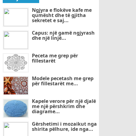
Ngjyra e flokëve kafe me
qumësht dhe të gjitha
sekretet e saj...
Capus: një gamë ngjyrash
dhe një linjë...
Peceta me grep për
fillestarët
Modele pecetash me grep
për fillestarët me...
Kapele verore për një djalë
me një përshkrim dhe
diagrame...
Gërshetimi i mozaikut nga
shirita pëlhure, ide nga...