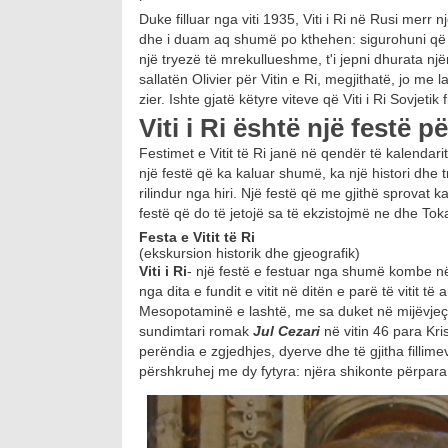
Duke filluar nga viti 1935, Viti i Ri në Rusi merr n
dhe i duam aq shumë po kthehen: sigurohuni që t
një tryezë të mrekullueshme, t'i jepni dhurata njëri
sallatën Olivier për Vitin e Ri, megjithatë, jo me
zier. Ishte gjatë këtyre viteve që Viti i Ri Sovjet
Viti i Ri është një festë 
Festimet e Vitit të Ri janë në qendër të kalendari
një festë që ka kaluar shumë, ka një histori dhe 
rilindur nga hiri. Një festë që me gjithë sprovat k
festë që do të jetojë sa të ekzistojmë ne dhe Tok
Festa e Vitit të Ri
(ekskursion historik dhe gjeografik)
Viti i Ri
- një festë e festuar nga shumë kombe në
nga dita e fundit e vitit në ditën e parë të vitit t
Mesopotaminë e lashtë, me sa duket në mijëvjeçarin
sundimtari romak
Jul Cezari
në vitin 46 para Kri
perëndia e zgjedhjes, dyerve dhe të gjitha fillimev
përshkruhej me dy fytyra: njëra shikonte përpara