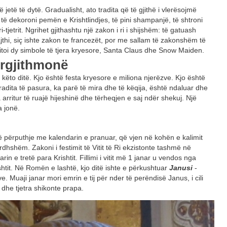
jë jetë të dytë. Gradualisht, ato tradita që të gjithë i vlerësojmë
ë dekoroni pemën e Krishtlindjes, të pini shampanjë, të shtroni
-tjetrit. Ngrihet gjithashtu një zakon i ri i shijshëm: të gatuash
 lajthi, siç ishte zakon te francezët, por me sallam të zakonshëm të
ik fitoi dy simbole të tjera kryesore, Santa Claus dhe Snow Maiden.
përgjithmonë
t këto ditë. Kjo është festa kryesore e miliona njerëzve. Kjo është
tradita të pasura, ka parë të mira dhe të këqija, është ndaluar dhe
a arritur të ruajë hijeshinë dhe tërheqjen e saj ndër shekuj. Një
a jonë.
 përputhje me kalendarin e pranuar, që vjen në kohën e kalimit
ë ardhshëm. Zakoni i festimit të Vitit të Ri ekzistonte tashmë në
 e tretë para Krishtit. Fillimi i vitit më 1 janar u vendos nga
shtit. Në Romën e lashtë, kjo ditë ishte e përkushtuar
Janusi
-
e. Muaji janar mori emrin e tij për nder të perëndisë Janus, i cili
 dhe tjetra shikonte prapa.