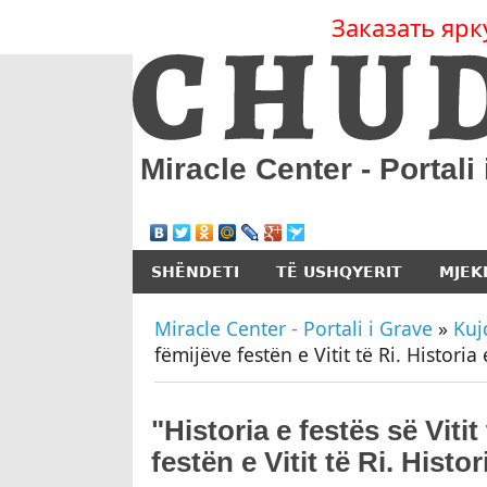
Заказать ярк
Miracle Center - Portali
SHËNDETI
TË USHQYERIT
MJEK
Miracle Center - Portali i Grave
»
Kuj
fëmijëve festën e Vitit të Ri. Historia 
"Historia e festës së Vitit
festën e Vitit të Ri. Histor