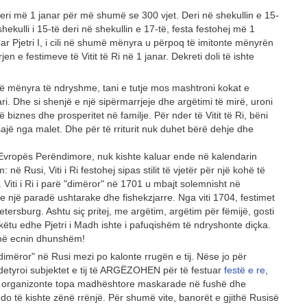
deri më 1 janar për më shumë se 300 vjet. Deri në shekullin e 15-
hekulli i 15-të deri në shekullin e 17-të, festa festohej më 1
ar Pjetri I, i cili në shumë mënyra u përpoq të imitonte mënyrën
en e festimeve të Vitit të Ri në 1 janar. Dekreti doli të ishte
në mënyra të ndryshme, tani e tutje mos mashtroni kokat e
i. Dhe si shenjë e një sipërmarrjeje dhe argëtimi të mirë, uroni
ë biznes dhe prosperitet në familje. Për nder të Vitit të Ri, bëni
ajë nga malet. Dhe për të rriturit nuk duhet bërë dehje dhe
Evropës Perëndimore, nuk kishte kaluar ende në kalendarin
në Rusi, Viti i Ri festohej sipas stilit të vjetër për një kohë të
 Viti i Ri i parë "dimëror" në 1701 u mbajt solemnisht në
e një paradë ushtarake dhe fishekzjarre. Nga viti 1704, festimet
tersburg. Ashtu siç pritej, me argëtim, argëtim për fëmijë, gosti
ëtu edhe Pjetri i Madh ishte i pafuqishëm të ndryshonte diçka.
onë ecnin dhunshëm!
"dimëror" në Rusi mezi po kalonte rrugën e tij. Nëse jo për
lë i detyroi subjektet e tij të ARGËZOHEN për të festuar
festë e re
,
oi të organizonte topa madhështore maskarade në fushë dhe
e do të kishte zënë rrënjë. Për shumë vite, banorët e gjithë Rusisë