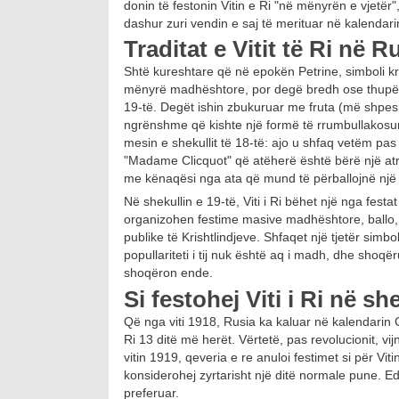
donin të festonin Vitin e Ri "në mënyrën e vjetër
dashur zuri vendin e saj të merituar në kalenda
Traditat e Vitit të Ri në R
Shtë kureshtare që në epokën Petrine, simboli kry
mënyrë madhështore, por degë bredh ose thupër. Nu
19-të. Degët ishin zbukuruar me fruta (më shpesh
ngrënshme që kishte një formë të rrumbullakosur.
mesin e shekullit të 18-të: ajo u shfaq vetëm p
"Madame Clicquot" që atëherë është bërë një atrib
me kënaqësi nga ata që mund të përballojnë një lu
Në shekullin e 19-të, Viti i Ri bëhet një nga fest
organizohen festime masive madhështore, ballo,
publike të Krishtlindjeve. Shfaqet një tjetër simb
popullariteti i tij nuk është aq i madh, dhe shoq
shoqëron ende.
Si festohej Viti i Ri në sh
Që nga viti 1918, Rusia ka kaluar në kalendarin Gre
Ri 13 ditë më herët. Vërtetë, pas revolucionit, v
vitin 1919, qeveria e re anuloi festimet si për Viti
konsiderohej zyrtarisht një ditë normale pune. E
preferuar.