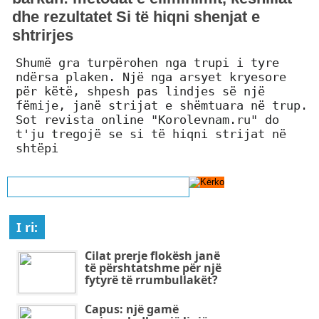
dhe rezultatet Si të hiqni shenjat e
shtrirjes
Shumë gra turpërohen nga trupi i tyre
ndërsa plaken. Një nga arsyet kryesore
për këtë, shpesh pas lindjes së një
fëmije, janë strijat e shëmtuara në trup.
Sot revista online "Korolevnam.ru" do
t'ju tregojë se si të hiqni strijat në
shtëpi
I ri:
Cilat prerje flokësh janë
të përshtatshme për një
fytyrë të rrumbullakët?
Capus: një gamë