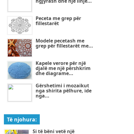
ngjyrash dhe një linjë...
Peceta me grep për
fillestarët
Modele pecetash me
grep për fillestarët me...
Kapele verore për një
djalë me një përshkrim
dhe diagrame...
Gërshetimi i mozaikut
nga shirita pëlhure, ide
nga...
Të njohura:
Si të bëni vetë një