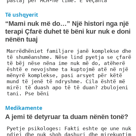
pastaj për MCH-në time. E veçanta
Të ushqyerit
“Mami nuk më do…” Një histori nga një
terapi Çfarë duhet të bëni kur nuk e doni
nënën tuaj
Marrëdhëniet familjare janë komplekse dhe
të shumëanshme. Nëse lind pyetja se çfarë
të bëj nëse nëna ime nuk më do, atëherë
është e nevojshme ta kuptojmë atë në një
mënyrë komplekse, pasi arsyet për këtë
mund të jenë të ndryshme. Cila është më
mirë: të duash apo të të duan? zbulojeni
tani. Pse bëni
Medikamente
A jemi të detyruar ta duam nënën tonë?
Pyetje psikologes: Fakti eshte qe une nuk
ndjej dhe nuk shoh dashuri dhe mirekuptim