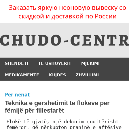
Заказать яркую неоновую вывеску со
скидкой и доставкой по России
SHËNDETI
TË USHQYERIT
MJEKIMI
MEDIKAMENTE
KUJDES
ZHVILLIMI
Për nënat
Teknika e gërshetimit të flokëve për
fëmijë për fillestarët
Flokë të gjatë, një dekorim çuditërisht
femëror, që nënkupton praninë e aftësive