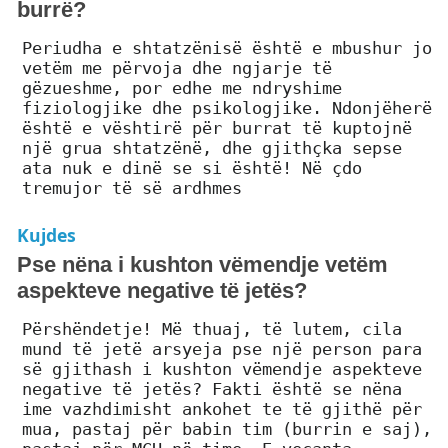
burrë?
Periudha e shtatzënisë është e mbushur jo
vetëm me përvoja dhe ngjarje të
gëzueshme, por edhe me ndryshime
fiziologjike dhe psikologjike. Ndonjëherë
është e vështirë për burrat të kuptojnë
një grua shtatzënë, dhe gjithçka sepse
ata nuk e dinë se si është! Në çdo
tremujor të së ardhmes
Kujdes
Pse nëna i kushton vëmendje vetëm
aspekteve negative të jetës?
Përshëndetje! Më thuaj, të lutem, cila
mund të jetë arsyeja pse një person para
së gjithash i kushton vëmendje aspekteve
negative të jetës? Fakti është se nëna
ime vazhdimisht ankohet te të gjithë për
mua, pastaj për babin tim (burrin e saj),