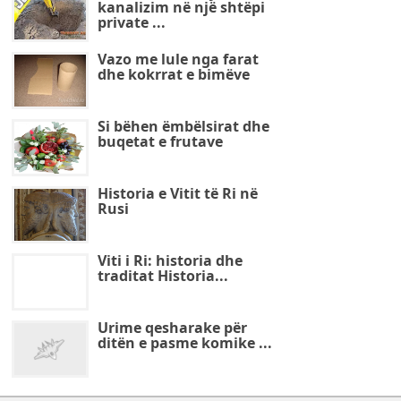
kanalizim në një shtëpi
private ...
Vazo me lule nga farat
dhe kokrrat e bimëve
Si bëhen ëmbëlsirat dhe
buqetat e frutave
Historia e Vitit të Ri në
Rusi
Viti i Ri: historia dhe
traditat Historia...
Urime qesharake për
ditën e pasme komike ...