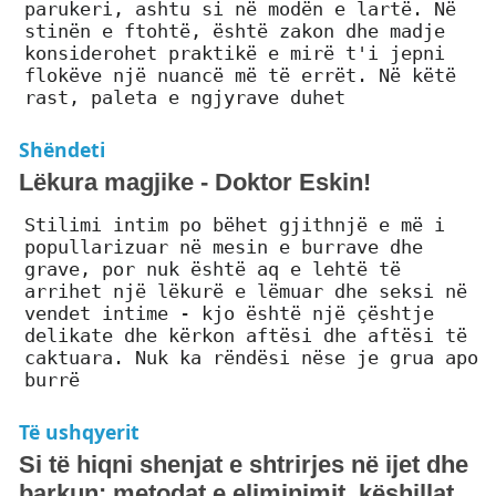
parukeri, ashtu si në modën e lartë. Në
stinën e ftohtë, është zakon dhe madje
konsiderohet praktikë e mirë t'i jepni
flokëve një nuancë më të errët. Në këtë
rast, paleta e ngjyrave duhet
Shëndeti
Lëkura magjike - Doktor Eskin!
Stilimi intim po bëhet gjithnjë e më i
popullarizuar në mesin e burrave dhe
grave, por nuk është aq e lehtë të
arrihet një lëkurë e lëmuar dhe seksi në
vendet intime - kjo është një çështje
delikate dhe kërkon aftësi dhe aftësi të
caktuara. Nuk ka rëndësi nëse je grua apo
burrë
Të ushqyerit
Si të hiqni shenjat e shtrirjes në ijet dhe
barkun: metodat e eliminimit, këshillat