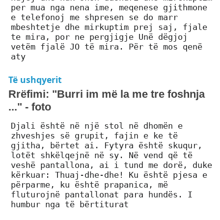
per mua nga nena ime, meqenese gjithmone
e telefonoj me shpresen se do marr
mbeshtetje dhe mirkuptim prej saj, fjale
te mira, por ne pergjigje Unë dëgjoj
vetëm fjalë JO të mira. Për të mos qenë
aty
Të ushqyerit
Rrëfimi: "Burri im më la me tre foshnja
..." - foto
Djali është në një stol në dhomën e
zhveshjes së grupit, fajin e ke të
gjitha, bërtet ai. Fytyra është skuqur,
lotët shkëlqejnë në sy. Në vend që të
veshë pantallona, ​​ai i tund me dorë, duke
kërkuar: Thuaj-dhe-dhe! Ku është pjesa e
përparme, ku është prapanica, më
fluturojnë pantallonat para hundës. I
humbur nga të bërtiturat