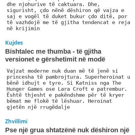
dhe njohurive të caktuara. Dhe,
sigurisht, çdo nënë dëshiron që vajza e
saj e vogël të duket bukur çdo ditë, por
të vazhdojë me të gjitha tendencat e reja
në krijimin
Kujdes
Bishtalec me thumba - të gjitha
versionet e gërshetimit në modë
Vajzat moderne nuk duan më të jenë si
princesha të pambrojtura. Superheroinat u
bënë idhujt e tyre. Si Katniss nga The
Hunger Games ose Lara Croft e patrembur.
Është thjesht e pakëndshme për të kryer
bëmat me flokë të lëshuar. Heroinat
gjetën një rrugëdalje
Zhvillimi
Pse një grua shtatzënë nuk dëshiron një