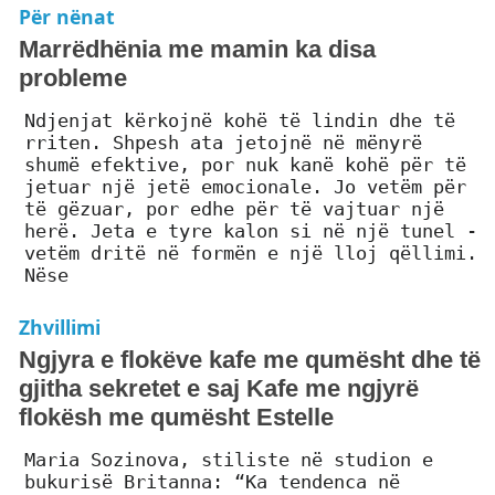
Për nënat
Marrëdhënia me mamin ka disa
probleme
Ndjenjat kërkojnë kohë të lindin dhe të
rriten. Shpesh ata jetojnë në mënyrë
shumë efektive, por nuk kanë kohë për të
jetuar një jetë emocionale. Jo vetëm për
të gëzuar, por edhe për të vajtuar një
herë. Jeta e tyre kalon si në një tunel -
vetëm dritë në formën e një lloj qëllimi.
Nëse
Zhvillimi
Ngjyra e flokëve kafe me qumësht dhe të
gjitha sekretet e saj Kafe me ngjyrë
flokësh me qumësht Estelle
Maria Sozinova, stiliste në studion e
bukurisë Britanna: “Ka tendenca në