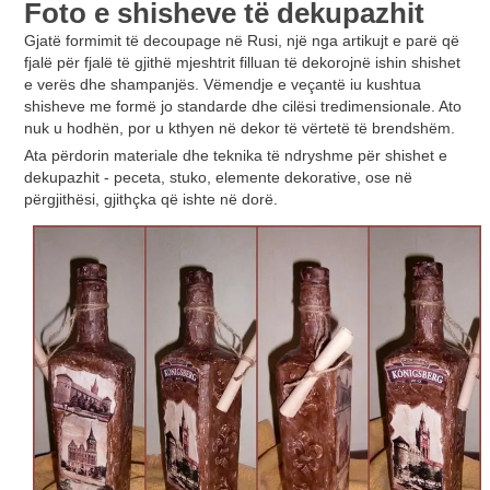
Foto e shisheve të dekupazhit
Gjatë formimit të decoupage në Rusi, një nga artikujt e parë që
fjalë për fjalë të gjithë mjeshtrit filluan të dekorojnë ishin shishet
e verës dhe shampanjës. Vëmendje e veçantë iu kushtua
shisheve me formë jo standarde dhe cilësi tredimensionale. Ato
nuk u hodhën, por u kthyen në dekor të vërtetë të brendshëm.
Ata përdorin materiale dhe teknika të ndryshme për shishet e
dekupazhit - peceta, stuko, elemente dekorative, ose në
përgjithësi, gjithçka që ishte në dorë.