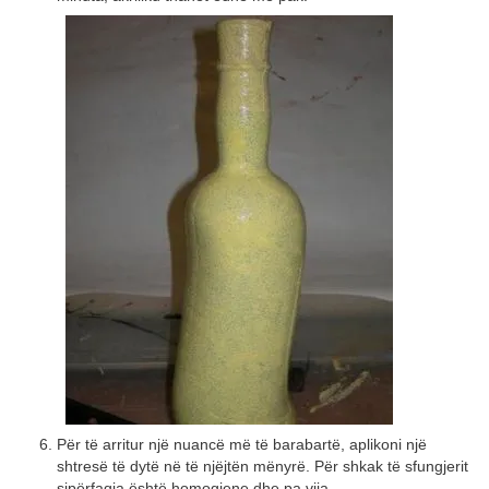
Për të arritur një nuancë më të barabartë, aplikoni një
shtresë të dytë në të njëjtën mënyrë. Për shkak të sfungjerit
sipërfaqja është homogjene dhe pa vija.