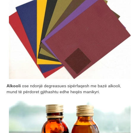
Alkooli
ose ndonjë degreasues sipërfaqesh me bazë alkooli,
mund të përdoret gjithashtu edhe heqës manikyri.