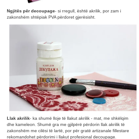
Ngjitës për decoupage
- si rregull, është akrilik, por zam i
zakonshëm shtëpiak PVA përdoret gjerësisht.
Llak akrilik
- ka shumë lloje të llakut akrilik - mat, me shkëlqim
dhe kameleon. Shumë gra me gjilpërë përdorin llak akrilik të
zakonshëm me cilësi të lartë, por për gratë artizanale fillestare
rekomandohet përdorimi i llakut profesional decoupage.