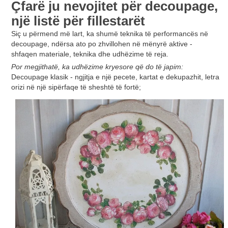
Çfarë ju nevojitet për decoupage,
një listë për fillestarët
Siç u përmend më lart, ka shumë teknika të performancës në
decoupage, ndërsa ato po zhvillohen në mënyrë aktive -
shfaqen materiale, teknika dhe udhëzime të reja.
Por megjithatë, ka udhëzime kryesore që do të japim:
Decoupage klasik - ngjitja e një pecete, kartat e dekupazhit, letra
orizi në një sipërfaqe të sheshtë të fortë;