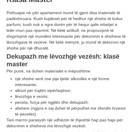
Pothuajse në çdo apartament mund të gjeni disa materiale të
padëshiruara. Kush kujdeset për të hedhur një shishe të bukur
parfumi, kush nuk e ngre dorën për të hequr qafe mbetjet e
letër-muri pas riparimit. Në këtë artikull, ne propozojmë të
shqyrtojmë një mundësi interesante për dekorimin e shisheve të
lëvozhgave të vezëve. Në këtë mënyrë, ju mund të dekoroni një
shishe për një dhuratë.
Dekupazh me lëvozhgë vezësh: klasë
master
Për punë, na duhen materialet e mëposhtme:
një shishe verë ose pije tjetër alkoolike e një forme
interesante;
alkool për trajtim sipërfaqësor;
lëvozhga e vezës;
peceta, furça për ngjitës dhe dekupazh;
abetare (ngjyra e saj duhet të përputhet me sfondin kryesor
të pecetës).
Tani merrni parasysh një udhëzim të thjeshtë hap pas hapi për
dekorimin e shisheve me lëvozhgë vezësh.