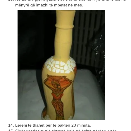
mënyrë që imazhi të mbetet në mes.
Lëreni të thahet për të paktën 20 minuta.