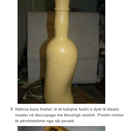
Ndërsa baza thahet, le të kalojmë fazën e dytë të klasës
master në decoupage me lëvozhgë vezësh. Presim motive
të përshtatshme nga një pecetë.