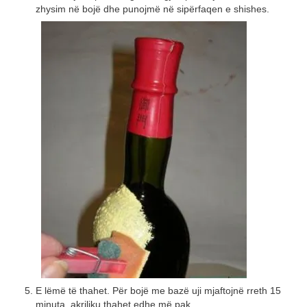
zhysim në bojë dhe punojmë në sipërfaqen e shishes.
E lëmë të thahet. Për bojë me bazë uji mjaftojnë rreth 15
minuta, akriliku thahet edhe më pak.