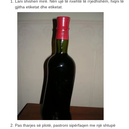
Lani shishen mirë. Nën ujë të nxehtë të rrjedhshëm, hiqni të
gjitha etiketat dhe etiketat.
Pas tharjes së plotë, pastroni sipërfaqen me një shtupë