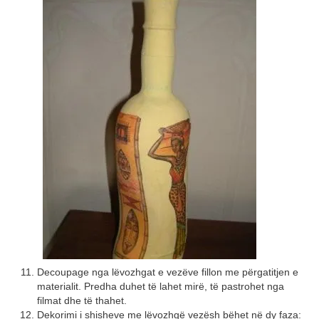
Decoupage nga lëvozhgat e vezëve fillon me përgatitjen e
materialit. Predha duhet të lahet mirë, të pastrohet nga
filmat dhe të thahet.
Dekorimi i shisheve me lëvozhgë vezësh bëhet në dy faza: