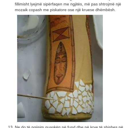
fillimisht lyejmë sipërfaqen me ngjitës, më pas shtrojmë një
mozaik copash me piskatore ose një kruese dhëmbësh.
Ne do të ngjisim guaskën në fund dhe në krye të shishes në