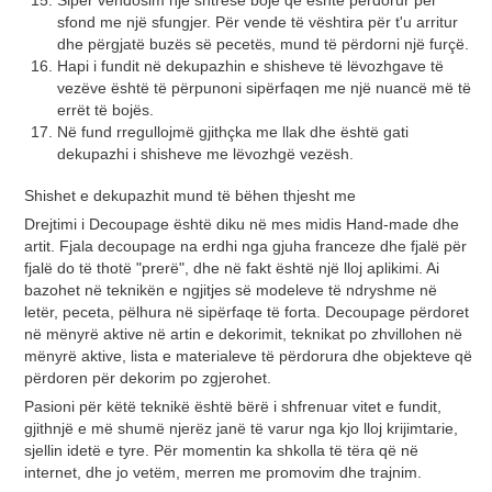
Sipër vendosim një shtresë bojë që është përdorur për
sfond me një sfungjer. Për vende të vështira për t'u arritur
dhe përgjatë buzës së pecetës, mund të përdorni një furçë.
Hapi i fundit në dekupazhin e shisheve të lëvozhgave të
vezëve është të përpunoni sipërfaqen me një nuancë më të
errët të bojës.
Në fund rregullojmë gjithçka me llak dhe është gati
dekupazhi i shisheve me lëvozhgë vezësh.
Shishet e dekupazhit mund të bëhen thjesht me
Drejtimi i Decoupage është diku në mes midis Hand-made dhe
artit. Fjala decoupage na erdhi nga gjuha franceze dhe fjalë për
fjalë do të thotë "prerë", dhe në fakt është një lloj aplikimi. Ai
bazohet në teknikën e ngjitjes së modeleve të ndryshme në
letër, peceta, pëlhura në sipërfaqe të forta. Decoupage përdoret
në mënyrë aktive në artin e dekorimit, teknikat po zhvillohen në
mënyrë aktive, lista e materialeve të përdorura dhe objekteve që
përdoren për dekorim po zgjerohet.
Pasioni për këtë teknikë është bërë i shfrenuar vitet e fundit,
gjithnjë e më shumë njerëz janë të varur nga kjo lloj krijimtarie,
sjellin idetë e tyre. Për momentin ka shkolla të tëra që në
internet, dhe jo vetëm, merren me promovim dhe trajnim.