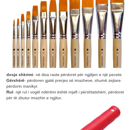
dosje shkrimi
- në disa raste përdoret për ngjitjen e një pecete.
Gërshërë
- përdoren gjatë prerjes së imazheve, shumë zejtare
përdorin manikyr.
Rul
- një rul i vogël ndërtimi është mjaft i përshtatshëm, përdoret
për të zbutur imazhin e ngjitur.