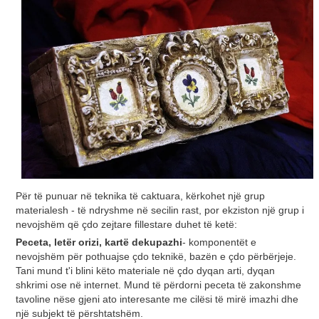
Për të punuar në teknika të caktuara, kërkohet një grup
materialesh - të ndryshme në secilin rast, por ekziston një grup i
nevojshëm që çdo zejtare fillestare duhet të ketë:
Peceta, letër orizi, kartë dekupazhi
- komponentët e
nevojshëm për pothuajse çdo teknikë, bazën e çdo përbërjeje.
Tani mund t'i blini këto materiale në çdo dyqan arti, dyqan
shkrimi ose në internet. Mund të përdorni peceta të zakonshme
tavoline nëse gjeni ato interesante me cilësi të mirë imazhi dhe
një subjekt të përshtatshëm.