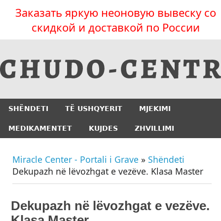
Заказать яркую неоновую вывеску со
скидкой и доставкой по России
SHËNDETI
TË USHQYERIT
MJEKIMI
MEDIKAMENTET
KUJDES
ZHVILLIMI
Miracle Center - Portali i Grave
»
Shëndeti
Dekupazh në lëvozhgat e vezëve. Klasa Master
Dekupazh në lëvozhgat e vezëve.
Klasa Master