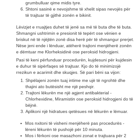
grumbulluar qime midis tyre.
Shtoni sasinë e nevojshme të xhelit sipas nevojës për
të trajtuar të gjithë zonën e bikinit.
Lëvizjet e rruajtjes duhet të jenë sa më të buta dhe të buta.
Shmangni ushtrimin e presionit të tepërt ose vënien e
briskut në të njëjtën zonë disa herë për të shmangur prerjet.
Nëse jeni ende i lënduar, atëherë trajtoni menjëherë zonën
e dëmtuar me Klorheksidinë ose peroksid hidrogjeni.
Pasi të keni përfunduar procedurën, kujdesuni për kujdesin
e duhur të sipërfaqes së trajtuar. Kjo do të minimizojë
rrezikun e acarimit dhe skuqjes. Së pari bëni sa vijon:
Shpëlajeni zonën tuaj intime me ujë të ngrohtë dhe
thajini ato butësisht me një peshqir.
Trajtoni lëkurën me një agjent antibakterial -
Chlorhexidine, Miramistin ose peroksid hidrogjeni do të
bëjnë.
Aplikoni një hidratues qetësues në lëkurën e lëmuar.
Mos nxitoni të visheni menjëherë pas procedurës -
lëreni lëkurën të pushojë për 10 minuta.
Mos i fërkoni ose masazhoni zonat e trajtuara për 2