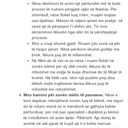
Nëse dëshironi të arrini një përfundim më të butë,
provoni të rruheni përgjatë vijës së flokëve. Për
shembull, nëse flokët tuaj rriten, rruajini majtas
ose djathtas. Mësoni të ndjeni qimet me prekje, në
vend që të përpiqeni t'i shihni ato. Të mos
ekzaminoni lëkurën nga afër do ta përshpejtojë
procesin.
Mos u rruaj shumë gjatë
. Rruani çdo zonë sa për
të hequr qimet. Nëse përdorni shumë goditje me
brisk, lëkura juaj do të inflamohet.
Në fillim do të vini re se nëse i rruani flokët në
zonën intime për dy ditë rresht, lëkura do të
mbulohet me ënjtje të kuqe dhe/ose do të fillojë të
kruhet. Në këtë rast, bëni një pushim prej disa
ditësh midis trajtimeve derisa lëkura juaj të
mësohet me ndryshimet.
Mos harroni për zonën midis të pasmeve.
Nëse e
keni depiluar ndonjëherë zonën tuaj të bikinit, me siguri
do të mbani mend se si mendonit se gjithçka kishte
përfunduar, por më pas specialisti i depilimit ju kërkoi
të rrotulloheni në anën tjetër.
Pikërisht
. Ajo duhej të
arrinte në atë pjesë të trupit që ti e kishe harruar