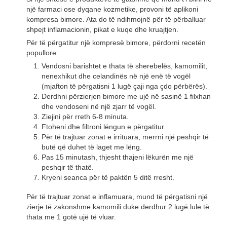
një farmaci ose dyqane kozmetike, provoni të aplikoni
kompresa bimore. Ata do të ndihmojnë për të përballuar
shpejt inflamacionin, pikat e kuqe dhe kruajtjen.
Për të përgatitur një kompresë bimore, përdorni recetën
popullore:
Vendosni barishtet e thata të sherebelës, kamomilit,
nenexhikut dhe celandinës në një enë të vogël
(mjafton të përgatisni 1 lugë çaji nga çdo përbërës).
Derdhni përzierjen bimore me ujë në sasinë 1 filxhan
dhe vendoseni në një zjarr të vogël.
Ziejini për rreth 6-8 minuta.
Ftoheni dhe filtroni lëngun e përgatitur.
Për të trajtuar zonat e irrituara, merrni një peshqir të
butë që duhet të laget me lëng.
Pas 15 minutash, thjesht thajeni lëkurën me një
peshqir të thatë.
Kryeni seanca për të paktën 5 ditë rresht.
Për të trajtuar zonat e inflamuara, mund të përgatisni një
zierje të zakonshme kamomili duke derdhur 2 lugë lule të
thata me 1 gotë ujë të vluar.