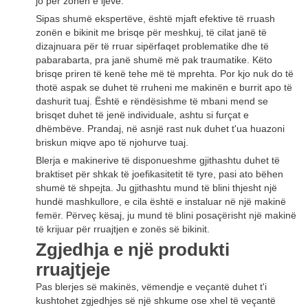
jo për zonën e ijeve.
Sipas shumë ekspertëve, është mjaft efektive të rruash
zonën e bikinit me brisqe për meshkuj, të cilat janë të
dizajnuara për të rruar sipërfaqet problematike dhe të
pabarabarta, pra janë shumë më pak traumatike. Këto
brisqe priren të kenë tehe më të mprehta. Por kjo nuk do të
thotë aspak se duhet të rruheni me makinën e burrit apo të
dashurit tuaj. Është e rëndësishme të mbani mend se
brisqet duhet të jenë individuale, ashtu si furçat e
dhëmbëve. Prandaj, në asnjë rast nuk duhet t'ua huazoni
briskun miqve apo të njohurve tuaj.
Blerja e makinerive të disponueshme gjithashtu duhet të
braktiset për shkak të joefikasitetit të tyre, pasi ato bëhen
shumë të shpejta. Ju gjithashtu mund të blini thjesht një
hundë mashkullore, e cila është e instaluar në një makinë
femër. Përveç kësaj, ju mund të blini posaçërisht një makinë
të krijuar për rruajtjen e zonës së bikinit.
Zgjedhja e një produkti
rruajtjeje
Pas blerjes së makinës, vëmendje e veçantë duhet t'i
kushtohet zgjedhjes së një shkume ose xhel të veçantë