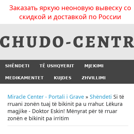
Заказать яркую неоновую вывеску со
скидкой и доставкой по России
SHËNDETI
TË USHQYERIT
MJEKIMI
MEDIKAMENTET
KUJDES
ZHVILLIMI
Miracle Center - Portali i Grave
»
Shëndeti
Si të
rruani zonën tuaj të bikinit pa u rrahur. Lëkura
magjike - Doktor Eskin! Mënyrat për të rruar
zonën e bikinit pa irritim