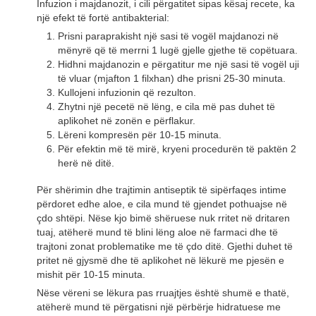
Infuzion i majdanozit, i cili përgatitet sipas kësaj recete, ka
një efekt të fortë antibakterial:
Prisni paraprakisht një sasi të vogël majdanozi në
mënyrë që të merrni 1 lugë gjelle gjethe të copëtuara.
Hidhni majdanozin e përgatitur me një sasi të vogël uji
të vluar (mjafton 1 filxhan) dhe prisni 25-30 minuta.
Kullojeni infuzionin që rezulton.
Zhytni një pecetë në lëng, e cila më pas duhet të
aplikohet në zonën e përflakur.
Lëreni kompresën për 10-15 minuta.
Për efektin më të mirë, kryeni procedurën të paktën 2
herë në ditë.
Për shërimin dhe trajtimin antiseptik të sipërfaqes intime
përdoret edhe aloe, e cila mund të gjendet pothuajse në
çdo shtëpi. Nëse kjo bimë shëruese nuk rritet në dritaren
tuaj, atëherë mund të blini lëng aloe në farmaci dhe të
trajtoni zonat problematike me të çdo ditë. Gjethi duhet të
pritet në gjysmë dhe të aplikohet në lëkurë me pjesën e
mishit për 10-15 minuta.
Nëse vëreni se lëkura pas rruajtjes është shumë e thatë,
atëherë mund të përgatisni një përbërje hidratuese me