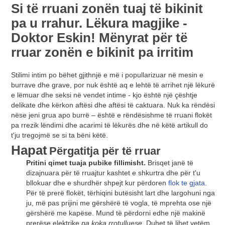
Si të rruani zonën tuaj të bikinit
pa u rrahur. Lëkura magjike -
Doktor Eskin! Mënyrat për të
rruar zonën e bikinit pa irritim
Stilimi intim po bëhet gjithnjë e më i popullarizuar në mesin e
burrave dhe grave, por nuk është aq e lehtë të arrihet një lëkurë
e lëmuar dhe seksi në vendet intime - kjo është një çështje
delikate dhe kërkon aftësi dhe aftësi të caktuara. Nuk ka rëndësi
nëse jeni grua apo burrë – është e rëndësishme të rruani flokët
pa rrezik lëndimi dhe acarimi të lëkurës dhe në këtë artikull do
t'ju tregojmë se si ta bëni këtë.
Hapat
Përgatitja për të rruar
Pritini qimet tuaja pubike fillimisht.
Brisqet janë të
dizajnuara për të rruajtur kashtet e shkurtra dhe për t'u
bllokuar dhe e shurdhër shpejt kur përdoren
flok te gjata
.
Për të prerë flokët, tërhiqini butësisht lart dhe largohuni nga
ju, më pas prijini me gërshërë të vogla, të mprehta ose një
gërshërë me kapëse. Mund të përdorni edhe një makinë
prerëse elektrike
pa koka rrotulluese
. Duhet të lihet vetëm