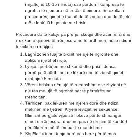
(mjaftojnë 10-15 minuta) ose përdorni kompresa të
ngrohta të njomura në tretësirë ​​bimore. Si rezultat i
procedurës, qimet e trashë do të zbuten dhe do të jetë
më e lehtë t'i hiqni ato me brisk.
Procedura do të kalojë pa prerje, skuqje dhe acarim, si dhe
rrezikun e qimeve të rrënjosura në të ardhmen, nëse ndiqni
teknikën e rruajtjes:
Lagni zonën tuaj të bikinit me ujë të ngrohtë dhe
aplikoni një xhel rroje.
Lyejeni përbërjen me shkumë dhe prisni derisa
përbërja të përthithet në lëkurë dhe të zbusë qimet -
mjaftojnë 5 minuta.
Vëreni briskun nën ujë të rrjedhshëm ose zhyteni në
një tas me ujë të ngrohtë për të përmirësuar
rrëshqitjen.
Tërhiqeni pak lëkurën me njërën dorë dhe ndizni
makinën me tjetrën. Kryeni lëvizjet në sekuencë:
fillimisht përgjatë vijës së flokëve për të shmangur
qimet e rrënjosura, dhe më pas në drejtim të kundërt
për lëkurën më të lëmuar të mundshme.
Shpëlajini tehet tuaja herë pas here për të mos