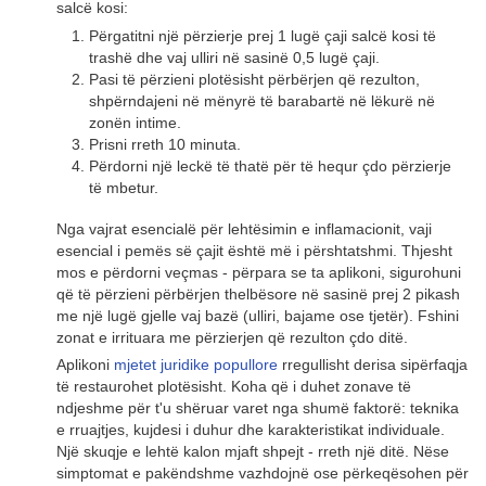
salcë kosi:
Përgatitni një përzierje prej 1 lugë çaji salcë kosi të
trashë dhe vaj ulliri në sasinë 0,5 lugë çaji.
Pasi të përzieni plotësisht përbërjen që rezulton,
shpërndajeni në mënyrë të barabartë në lëkurë në
zonën intime.
Prisni rreth 10 minuta.
Përdorni një leckë të thatë për të hequr çdo përzierje
të mbetur.
Nga vajrat esencialë për lehtësimin e inflamacionit, vaji
esencial i pemës së çajit është më i përshtatshmi. Thjesht
mos e përdorni veçmas - përpara se ta aplikoni, sigurohuni
që të përzieni përbërjen thelbësore në sasinë prej 2 pikash
me një lugë gjelle vaj bazë (ulliri, bajame ose tjetër). Fshini
zonat e irrituara me përzierjen që rezulton çdo ditë.
Aplikoni
mjetet juridike popullore
rregullisht derisa sipërfaqja
të restaurohet plotësisht. Koha që i duhet zonave të
ndjeshme për t'u shëruar varet nga shumë faktorë: teknika
e rruajtjes, kujdesi i duhur dhe karakteristikat individuale.
Një skuqje e lehtë kalon mjaft shpejt - rreth një ditë. Nëse
simptomat e pakëndshme vazhdojnë ose përkeqësohen për