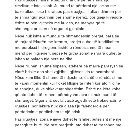
rrezikun e infeksionit. Ju mund të përdorni një locion me
bazë alkooli ose hidratues pas rruajtjes. Talku ndihmon për
të shmangur acarimin për shumë njerëz, por gjëja kryesore
është të bëni gjithçka me kujdes, në mënyrë që të
shmangni prekjen në organet gjenitale.
Nëse nuk ishte e mundur të shmangeshin prerjet, para se
të trajtoni lëkurën me kremra, prerjet duhet të lubrifikohen
me peroksid hidrogjeni. Është e rëndësishme të mbani
mend për higjienën, sepse të gjitha zonat e rruara duhet të
lahen të paktën një herë në ditë.
Nëse rruheni shumë shpesh, atëherë pa marrë parasysh se
çfarë briske apo xhel zgjidhni, gjithsesi do të acaroheni.
Nëse keni lëkurë shumë të ndjeshme, është e rëndësishme
të kapni momentin kur flokët fillojnë të rriten kur ato fillojnë
të shpojnë, duke shkaktuar shqetësim. Është në këtë kohë
që ato duhet të rruhen, përndryshe acarimi nuk mund të
shmanget. Sigurisht, secila vajzë zgjedh vetë frekuencën e
rruajtjes, por lëkura nuk ka gjasa t'ju falënderojë për
përdorimin e përditshëm të një brisk.
Pas rruajtjes, zona e ijeve duhet të fshihet butësisht me një
peshqir të butë. Në rast prerjesh, ato duhet të trajtohen me