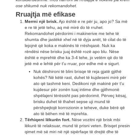
​​ose shkumë nuk rekomandohet
.
Rruajtja më efikase
Merrni një brisk.
Ajo është e re për ju, apo jo? Sa më
e re të jetë tehu, aq më mirë do të rruhet.
Rekomandohet përdorimi i makinerive me tehe të
shumta dhe jastëkë xhel në të dyja anët, të cilat do të
lejojnë që koka e makinës të rrëshqasë. Nuk ka
rëndësi nëse brisku juaj është rozë apo blu. Nëse
është e mprehtë dhe ka 3-4 tehe, jo vetëm që do të
jetë më e lehtë për t'u rruar, por edhe më e sigurt.
Nuk dëshironi të blini brisqe të reja gjatë gjithë
kohës? Në këtë rast, duhet të kujdeseni mirë për
ato që tashmë keni. Dedikoni një makinë për t'u
kujdesur për zonën tuaj intime dhe gjithmonë
shpëlajeni tërësisht pas përdorimit. Përveç kësaj,
brisku duhet të thahet sepse uji mund të
përshpejtojë korrozionin e teheve, duke bërë që
ato të bëhen më të mprehta.
Tërhiqeni lëkurën fort.
Nëse vozitni një brisk mbi
lëkurë të relaksuar, mund të prisni veten. Brisqet presin
qimet më së miri në një sipërfaqe të drejtë dhe të