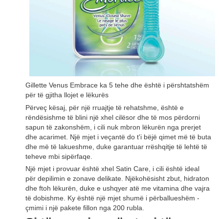
Gillette Venus Embrace ka 5 tehe dhe është i përshtatshëm
për të gjitha llojet e lëkurës
Përveç kësaj, për një rruajtje të rehatshme, është e
rëndësishme të blini një xhel cilësor dhe të mos përdorni
sapun të zakonshëm, i cili nuk mbron lëkurën nga prerjet
dhe acarimet. Një mjet i veçantë do t'i bëjë qimet më të buta
dhe më të lakueshme, duke garantuar rrëshqitje të lehtë të
teheve mbi sipërfaqe.
Një mjet i provuar është xhel Satin Care, i cili është ideal
për depilimin e zonave delikate. Njëkohësisht zbut, hidraton
dhe ftoh lëkurën, duke e ushqyer atë me vitamina dhe vajra
të dobishme. Ky është një mjet shumë i përballueshëm -
çmimi i një pakete fillon nga 200 rubla.