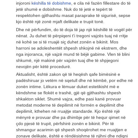
injoroni
këshilla të dobishme
, e cila në fazën fillestare do të
jetë shumë e dobishme. Nuk do të jetë e tepërt të
respektohen gjithashtu masat paraprake të sigurisë, sepse
kjo është një zonë mjaft delikate e trupit tonë.
Dhe në përfundim, do të doja të jap një këshillë të vogël për
nënat. Ju duhet të përpiqeni t'i tregoni vajzës tuaj në rritje
në kohë se si të rruajë siç duhet zonën e bikinit. Mos
harroni se adoleshentët shpesh shkojnë në ekstrem, dhe
nga injoranca, një vajzë mund të bëjë gabime. Vlen të blini
shkumë, një makinë për vajzën tuaj dhe të shpjegoni
nevojën për këtë procedurë.
Aktualisht, është zakon që të heqësh qafe bimësinë e
padëshiruar jo vetëm në sqetull dhe në këmbë, por edhe në
zonën intime. Lëkura e lëmuar duket estetikisht më e
këndshme se flokët e trashë, gjë që gjithashtu shpesh
shkakton siklet. Shumë vajza, edhe pasi kanë provuar
metodat moderne të depilimit në formën e depilimit dhe
depilimit, kthehen në rruajtje standarde. Kjo është një
mënyrë e provuar dhe pa dhimbje për të hequr qimet në
çdo pjesë të trupit, përfshirë zonën e bikinit. Për të
shmangur acarimin që shpesh shoqërohet me rruajtjen e
zonave delikate, është e rëndësishme të njihni dhe ndiqni