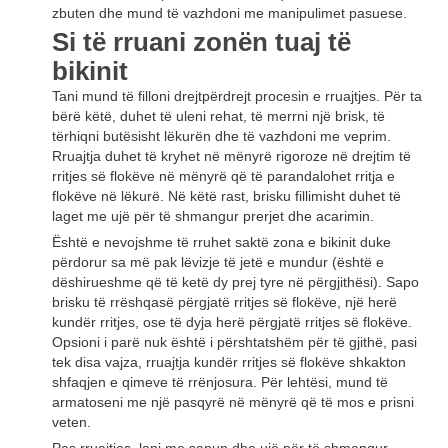
zbuten dhe mund të vazhdoni me manipulimet pasuese.
Si të rruani zonën tuaj të
bikinit
Tani mund të filloni drejtpërdrejt procesin e rruajtjes. Për ta
bërë këtë, duhet të uleni rehat, të merrni një brisk, të
tërhiqni butësisht lëkurën dhe të vazhdoni me veprim.
Rruajtja duhet të kryhet në mënyrë rigoroze në drejtim të
rritjes së flokëve në mënyrë që të parandalohet rritja e
flokëve në lëkurë. Në këtë rast, brisku fillimisht duhet të
laget me ujë për të shmangur prerjet dhe acarimin.
Është e nevojshme të rruhet saktë zona e bikinit duke
përdorur sa më pak lëvizje të jetë e mundur (është e
dëshirueshme që të ketë dy prej tyre në përgjithësi). Sapo
brisku të rrëshqasë përgjatë rritjes së flokëve, një herë
kundër rritjes, ose të dyja herë përgjatë rritjes së flokëve.
Opsioni i parë nuk është i përshtatshëm për të gjithë, pasi
tek disa vajza, rruajtja kundër rritjes së flokëve shkakton
shfaqjen e qimeve të rrënjosura. Për lehtësi, mund të
armatoseni me një pasqyrë në mënyrë që të mos e prisni
veten.
Pas rruajtjes, lani me sapun dhe ujë për të shmangur