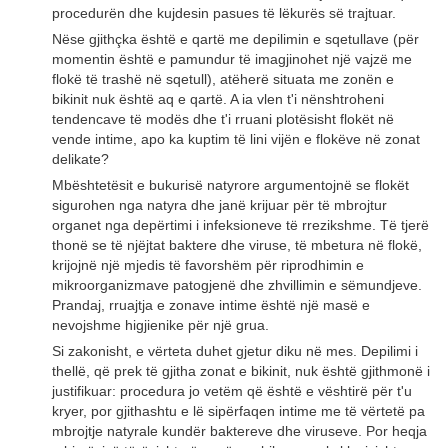
procedurën dhe kujdesin pasues të lëkurës së trajtuar.
Nëse gjithçka është e qartë me depilimin e sqetullave (për
momentin është e pamundur të imagjinohet një vajzë me
flokë të trashë në sqetull), atëherë situata me zonën e
bikinit nuk është aq e qartë. A ia vlen t'i nënshtroheni
tendencave të modës dhe t'i rruani plotësisht flokët në
vende intime, apo ka kuptim të lini vijën e flokëve në zonat
delikate?
Mbështetësit e bukurisë natyrore argumentojnë se flokët
sigurohen nga natyra dhe janë krijuar për të mbrojtur
organet nga depërtimi i infeksioneve të rrezikshme. Të tjerë
thonë se të njëjtat baktere dhe viruse, të mbetura në flokë,
krijojnë një mjedis të favorshëm për riprodhimin e
mikroorganizmave patogjenë dhe zhvillimin e sëmundjeve.
Prandaj, rruajtja e zonave intime është një masë e
nevojshme higjienike për një grua.
Si zakonisht, e vërteta duhet gjetur diku në mes. Depilimi i
thellë, që prek të gjitha zonat e bikinit, nuk është gjithmonë i
justifikuar: procedura jo vetëm që është e vështirë për t'u
kryer, por gjithashtu e lë sipërfaqen intime me të vërtetë pa
mbrojtje natyrale kundër baktereve dhe viruseve. Por heqja