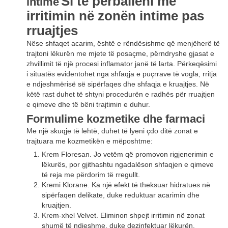
Si të përballeni me
intime
irritimin në zonën intime pas
rruajtjes
Nëse shfaqet acarim, është e rëndësishme që menjëherë të
trajtoni lëkurën me mjete të posaçme, përndryshe gjasat e
zhvillimit të një procesi inflamator janë të larta. Përkeqësimi
i situatës evidentohet nga shfaqja e puçrrave të vogla, rritja
e ndjeshmërisë së sipërfaqes dhe shfaqja e kruajtjes. Në
këtë rast duhet të shtyni procedurën e radhës për rruajtjen
e qimeve dhe të bëni trajtimin e duhur.
Formulime kozmetike dhe farmaci
Me një skuqje të lehtë, duhet të lyeni çdo ditë zonat e
trajtuara me kozmetikën e mëposhtme:
Krem Floresan. Jo vetëm që promovon rigjenerimin e
lëkurës, por gjithashtu ngadalëson shfaqjen e qimeve
të reja me përdorim të rregullt.
Kremi Klorane. Ka një efekt të theksuar hidratues në
sipërfaqen delikate, duke reduktuar acarimin dhe
kruajtjen.
Krem-xhel Velvet. Eliminon shpejt irritimin në zonat
shumë të ndjeshme, duke dezinfektuar lëkurën.