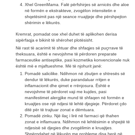
Xhel GreenMama. Falë përfshirjes së arnicës dhe aloe
në formën e ekstrakteve, zvogëlon intensitetin e
shqetësimit pas një seance rruajtjeje dhe përshpejton
shërimin e lëkurës.
Kremrat, pomadat ose xhel duhet të aplikohen derisa
sipërfaqja e bikinit të shërohet plotësisht.
Në rast të acarimit të shtuar dhe shfaqjes së puçrrave të
theksuara, është e nevojshme të përdoren preparate
farmaceutike antiseptike, pasi kozmetika konvencionale nuk
është më e mjaftueshme. Më të njohurit janë:
Pomadë salicilike. Ndihmon në zbutjen e shtresës së
dendur të lëkurës, duke parandaluar rritjen e
inflamacionit dhe qimet e rrënjosura. Është e
nevojshme të përdoret vaji me kujdes, pasi
manifestimet alergjike mund të shfaqen në formën e
kruajtjes ose një ndjesi të lehtë djegieje. Përdoret çdo
ditë për të trajtuar zonat e dëmtuara.
Pomadë zinku. Një ilaç i lirë në farmaci që thahen
zonat e inflamuara. Ndihmon në lehtësimin e shpejtë të
ndjesisë së djegies dhe zvogëlimin e kruajtjes.
Shpërndahet në lëkurën me probleme disa herë në