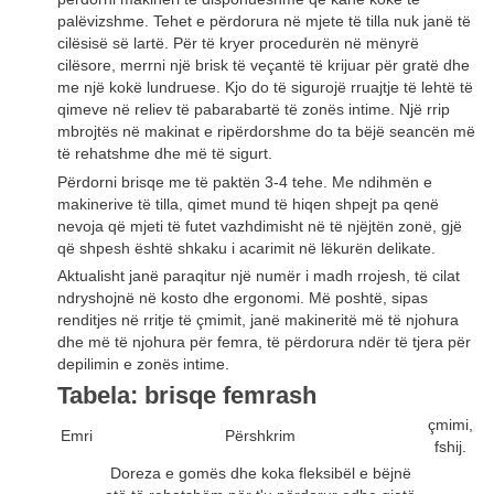
palëvizshme. Tehet e përdorura në mjete të tilla nuk janë të
cilësisë së lartë. Për të kryer procedurën në mënyrë
cilësore, merrni një brisk të veçantë të krijuar për gratë dhe
me një kokë lundruese. Kjo do të sigurojë rruajtje të lehtë të
qimeve në reliev të pabarabartë të zonës intime. Një rrip
mbrojtës në makinat e ripërdorshme do ta bëjë seancën më
të rehatshme dhe më të sigurt.
Përdorni brisqe me të paktën 3-4 tehe. Me ndihmën e
makinerive të tilla, qimet mund të hiqen shpejt pa qenë
nevoja që mjeti të futet vazhdimisht në të njëjtën zonë, gjë
që shpesh është shkaku i acarimit në lëkurën delikate.
Aktualisht janë paraqitur një numër i madh rrojesh, të cilat
ndryshojnë në kosto dhe ergonomi. Më poshtë, sipas
renditjes në rritje të çmimit, janë makineritë më të njohura
dhe më të njohura për femra, të përdorura ndër të tjera për
depilimin e zonës intime.
Tabela: brisqe femrash
çmimi,
Emri
Përshkrim
fshij.
Doreza e gomës dhe koka fleksibël e bëjnë