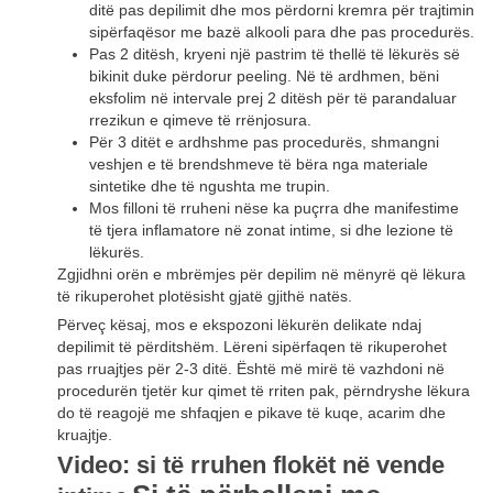
ditë pas depilimit dhe mos përdorni kremra për trajtimin
sipërfaqësor me bazë alkooli para dhe pas procedurës.
Pas 2 ditësh, kryeni një pastrim të thellë të lëkurës së
bikinit duke përdorur peeling. Në të ardhmen, bëni
eksfolim në intervale prej 2 ditësh për të parandaluar
rrezikun e qimeve të rrënjosura.
Për 3 ditët e ardhshme pas procedurës, shmangni
veshjen e të brendshmeve të bëra nga materiale
sintetike dhe të ngushta me trupin.
Mos filloni të rruheni nëse ka puçrra dhe manifestime
të tjera inflamatore në zonat intime, si dhe lezione të
lëkurës.
Zgjidhni orën e mbrëmjes për depilim në mënyrë që lëkura
të rikuperohet plotësisht gjatë gjithë natës.
Përveç kësaj, mos e ekspozoni lëkurën delikate ndaj
depilimit të përditshëm. Lëreni sipërfaqen të rikuperohet
pas rruajtjes për 2-3 ditë. Është më mirë të vazhdoni në
procedurën tjetër kur qimet të rriten pak, përndryshe lëkura
do të reagojë me shfaqjen e pikave të kuqe, acarim dhe
kruajtje.
Video: si të rruhen flokët në vende