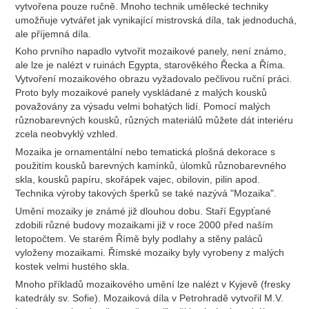
vytvořena pouze ručně. Mnoho technik umělecké techniky
umožňuje vytvářet jak vynikající mistrovská díla, tak jednoduchá,
ale příjemná díla.
Koho prvního napadlo vytvořit mozaikové panely, není známo,
ale lze je nalézt v ruinách Egypta, starověkého Řecka a Říma.
Vytvoření mozaikového obrazu vyžadovalo pečlivou ruční práci.
Proto byly mozaikové panely vyskládané z malých kousků
považovány za výsadu velmi bohatých lidí. Pomocí malých
různobarevných kousků, různých materiálů můžete dát interiéru
zcela neobvyklý vzhled.
Mozaika je ornamentální nebo tematická plošná dekorace s
použitím kousků barevných kamínků, úlomků různobarevného
skla, kousků papíru, skořápek vajec, obilovin, pilin apod.
Technika výroby takových šperků se také nazývá "Mozaika".
Umění mozaiky je známé již dlouhou dobu. Staří Egypťané
zdobili různé budovy mozaikami již v roce 2000 před naším
letopočtem. Ve starém Římě byly podlahy a stěny paláců
vyloženy mozaikami. Římské mozaiky byly vyrobeny z malých
kostek velmi hustého skla.
Mnoho příkladů mozaikového umění lze nalézt v Kyjevě (fresky
katedrály sv. Sofie). Mozaiková díla v Petrohradě vytvořil M.V.