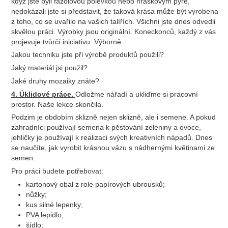
když jste byli fazolovou polévkou nebo hráškovým pyré,
nedokázali jste si představit, že taková krása může být vyrobena
z toho, co se uvařilo na vašich talířích. Všichni jste dnes odvedli
skvělou práci. Výrobky jsou originální. Koneckonců, každý z vás
projevuje tvůrčí iniciativu. Výborně.
Jakou techniku ​​jste při výrobě produktů použili?
Jaký materiál jsi použil?
Jaké druhy mozaiky znáte?
4. Úklidové práce.
Odložme nářadí a ukliďme si pracovní
prostor. Naše lekce skončila.
Podzim je obdobím sklizně nejen sklizně, ale i semene. A pokud
zahradníci používají semena k pěstování zeleniny a ovoce,
jehličky je používají k realizaci svých kreativních nápadů. Dnes
se naučíte, jak vyrobit krásnou vázu s nádhernými květinami ze
semen.
Pro práci budete potřebovat:
kartonový obal z role papírových ubrousků;
nůžky;
kus silné lepenky;
PVA lepidlo;
šídlo;