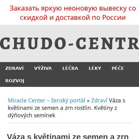
Заказать яркую неоновую вывеску со
скидкой и доставкой по России
ZDRAVÍ
VÝŽIVA
LÉČBA
LÉKY
PÉČE
ROZVOJ
Miracle Center – ženský portál
»
Zdraví
Váza s
květinami ze semen a zrn rostlin. Květiny z
dýňových semínek
Váza s květinami ze semen a zrn