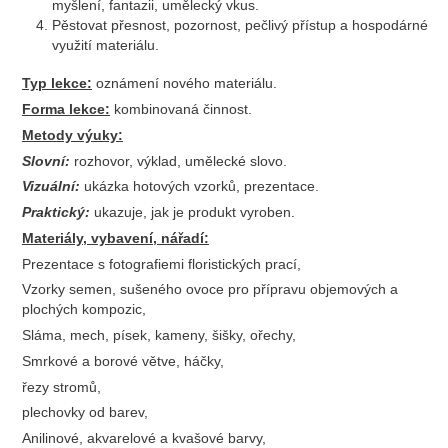
myšlení, fantazii, umělecký vkus.
Pěstovat přesnost, pozornost, pečlivý přístup a hospodárné
využití materiálu.
Typ lekce:
oznámení nového materiálu.
Forma lekce:
kombinovaná činnost.
Metody výuky:
Slovní:
rozhovor, výklad, umělecké slovo.
Vizuální:
ukázka hotových vzorků, prezentace.
Praktický:
ukazuje, jak je produkt vyroben.
Materiály, vybavení, nářadí:
Prezentace s fotografiemi floristických prací,
Vzorky semen, sušeného ovoce pro přípravu objemových a
plochých kompozic,
Sláma, mech, písek, kameny, šišky, ořechy,
Smrkové a borové větve, háčky,
řezy stromů,
plechovky od barev,
Anilinové, akvarelové a kvašové barvy,