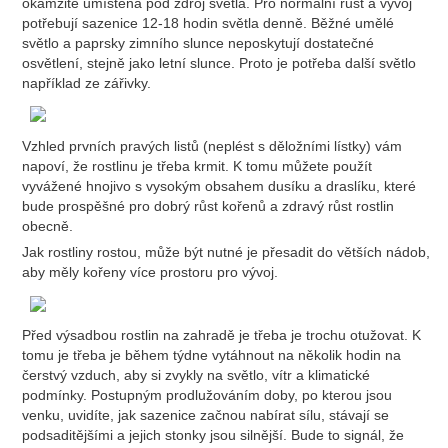
okamžitě umístěna pod zdroj světla. Pro normální růst a vývoj
potřebují sazenice 12-18 hodin světla denně. Běžné umělé
světlo a paprsky zimního slunce neposkytují dostatečné
osvětlení, stejně jako letní slunce. Proto je potřeba další světlo
například ze zářivky.
Vzhled prvních pravých listů (neplést s děložními lístky) vám
napoví, že rostlinu je třeba krmit. K tomu můžete použít
vyvážené hnojivo s vysokým obsahem dusíku a draslíku, které
bude prospěšné pro dobrý růst kořenů a zdravý růst rostlin
obecně.
Jak rostliny rostou, může být nutné je přesadit do větších nádob,
aby měly kořeny více prostoru pro vývoj.
Před výsadbou rostlin na zahradě je třeba je trochu otužovat. K
tomu je třeba je během týdne vytáhnout na několik hodin na
čerstvý vzduch, aby si zvykly na světlo, vítr a klimatické
podmínky. Postupným prodlužováním doby, po kterou jsou
venku, uvidíte, jak sazenice začnou nabírat sílu, stávají se
podsaditějšími a jejich stonky jsou silnější. Bude to signál, že