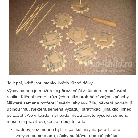
Je lepší, když jsou stonky květin různé délky.
Výsev semen je možná nejpřirozenější způsob rozmnožování
rostlin. Klíčení semen různých rostlin probíhá různými způsoby.
Některá semena potřebují světlo, aby vyklíčila, některá potřebují
úplnou tmu. Některá semena vyžadují stratifikaci, jiná klíčí ihned
po zasetí. Ale v každém případě, než začnete vysévat semena,
musíte připravit vše, co potřebujete, a to:
nádoby, což mohou být hrnce, kelímky na jogurt nebo
zakysanou smetanu, sáčky na šťávu, obecně jakékoli