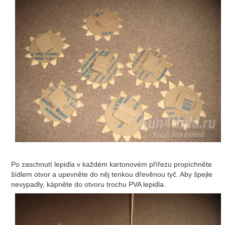
Po zaschnutí lepidla v každém kartonovém přířezu propíchněte
šídlem otvor a upevněte do něj tenkou dřevěnou tyč. Aby špejle
nevypadly, kápněte do otvoru trochu PVA lepidla.