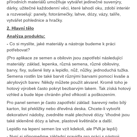
přírodních materiálů umožňuje vytvářet jedinečné suvenýry,
dárky, užitečné každodenní věci, které lahodí oku, zdobí interiér
a rozveselují: panely, fotorámečky, lahve, dózy, vázy, talíře,
vytvářet pohlednice a hračky.
2. Hlavní tělo
Analýza produktu:
-
Co si myslíte, jaké materiály a nástroje budeme k práci
potřebovat?
(Pro aplikace ze semen a obilovin jsou zapotřebí následující
materiály: základ, lepenka, různá semena, různé obiloviny,
barvy, fixy, sušené listy a lepidlo, nůž, nůžky, jednoduchá tužka.
Semena rostlin lze také barvit různými barvami pomocí kvaše a
akrylových barev. Někdy můžete použít akvarel. Kromě toho je
hotový výrobek často pokryt bezbarvým lakem. Tak získá hotový
vzhled a bude lépe chráněn před vlhkostí a poškozením.
Pro panel semen je často zapotřebí základ: barevný nebo bílý
karton, list překližky nebo dřevěná deska. Chcete-li vytvořit
dekorativní nádoby, zvedněte malé plechové dózy. Vhodné jsou
také skleněné dózy a lahve, plastové květináče a další.
Lepidlo na lepení semen lze vzít kdekoli, ale PVA je lepší)
-
Nyní si připomeňme základní pravidla pro práci s nástroji.