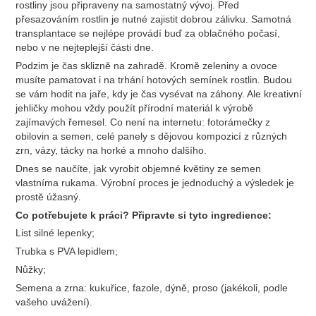
rostliny jsou připraveny na samostatný vývoj. Před
přesazováním rostlin je nutné zajistit dobrou zálivku. Samotná
transplantace se nejlépe provádí buď za oblačného počasí,
nebo v ne nejteplejší části dne.
Podzim je čas sklizně na zahradě. Kromě zeleniny a ovoce
musíte pamatovat i na trhání hotových semínek rostlin. Budou
se vám hodit na jaře, kdy je čas vysévat na záhony. Ale kreativní
jehličky mohou vždy použít přírodní materiál k výrobě
zajímavých řemesel. Co není na internetu: fotorámečky z
obilovin a semen, celé panely s dějovou kompozicí z různých
zrn, vázy, tácky na horké a mnoho dalšího.
Dnes se naučíte, jak vyrobit objemné květiny ze semen
vlastníma rukama. Výrobní proces je jednoduchý a výsledek je
prostě úžasný.
Co potřebujete k práci? Připravte si tyto ingredience:
List silné lepenky;
Trubka s PVA lepidlem;
Nůžky;
Semena a zrna: kukuřice, fazole, dýně, proso (jakékoli, podle
vašeho uvážení).