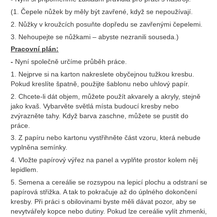
(1. Čepele nůžek by měly být zavřené, když se nepoužívají.
2. Nůžky v kroužcích posuňte dopředu se zavřenými čepelemi.
3. Nehoupejte se nůžkami – abyste nezranili souseda.)
Pracovní plán:
-
Nyní společně určíme průběh práce.
1. Nejprve si na karton nakreslete obyčejnou tužkou kresbu.
Pokud kreslíte špatně, použijte šablonu nebo uhlový papír.
2. Chcete-li dát objem, můžete použít akvarely a akryly, stejně
jako kvaš. Vybarvěte světlá místa budoucí kresby nebo
zvýrazněte tahy. Když barva zaschne, můžete se pustit do
práce.
3. Z papíru nebo kartonu vystřihněte část vzoru, která nebude
vyplněna semínky.
4. Vložte papírový výřez na panel a vyplňte prostor kolem něj
lepidlem.
5. Semena a cereálie se rozsypou na lepicí plochu a odstraní se
papírová střižka. A tak to pokračuje až do úplného dokončení
kresby. Při práci s obilovinami byste měli dávat pozor, aby se
nevytvářely kopce nebo dutiny. Pokud lze cereálie vylít zhmenki,