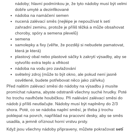
nádoby; hlavní podmínkou je, že tyto nádoby musí být velmi
dobře umyté a dezinfikované
nádoba na namáčení semen
nucená zalévací směs (nejlépe je nepoužívat k setí
zahradní zeminu, protože je příliš těžká a může obsahovat
choroby, spóry a semena plevelů)
semena
samolepky a fixy (věřte, že později si nebudete pamatovat,
která je která)
plastový obal nebo plastové sáčky k zakrytí výsadby, aby se
vytvořilo extra teplo a vlhkost
nádoba na vodu pro zavlažování
světelný zdroj (může to být okno, ale pokud není jasně
osvětlené, budete potřebovat něco jako zářivku)
Před nalitím zalévací směsi do nádoby na výsadbu ji musíte
promíchat rukama, abyste odstranili všechny suché hrudky. Poté
ho trochu navlhčete houbičkou. Při nalévání zalévací směsi do
nádob ji příliš neutlačujte. Nádoby musí být naplněny do 2/3
shora. Poté, co se nádoba naplní směsí, je třeba ji trochu
poklepat na povrch, například na pracovní desky, aby se směs
usadila, a jemně oříznout horní vrstvu prsty.
Když jsou všechny nádoby připraveny, můžete pokračovat
setí