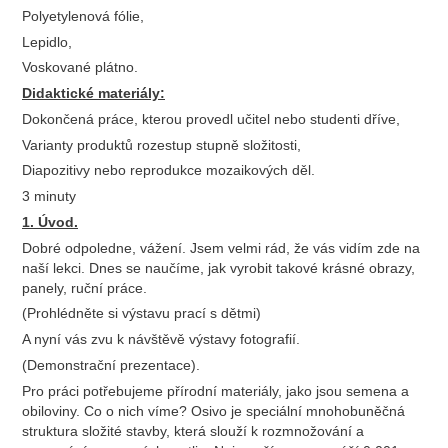
Polyetylenová fólie,
Lepidlo,
Voskované plátno.
Didaktické materiály:
Dokončená práce, kterou provedl učitel nebo studenti dříve,
Varianty produktů rozestup stupně složitosti,
Diapozitivy nebo reprodukce mozaikových děl.
3 minuty
1. Úvod.
Dobré odpoledne, vážení. Jsem velmi rád, že vás vidím zde na
naší lekci. Dnes se naučíme, jak vyrobit takové krásné obrazy,
panely, ruční práce.
(Prohlédněte si výstavu prací s dětmi)
A nyní vás zvu k návštěvě výstavy fotografií.
(Demonstrační prezentace).
Pro práci potřebujeme přírodní materiály, jako jsou semena a
obiloviny. Co o nich víme? Osivo je speciální mnohobuněčná
struktura složité stavby, která slouží k rozmnožování a