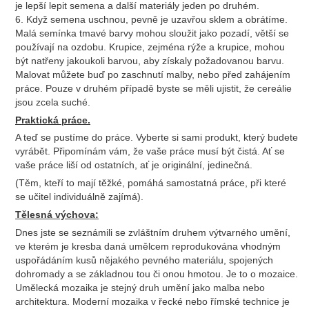
je lepší lepit semena a další materiály jeden po druhém.
6. Když semena uschnou, pevně je uzavřou sklem a obrátíme.
Malá semínka tmavé barvy mohou sloužit jako pozadí, větší se
používají na ozdobu. Krupice, zejména rýže a krupice, mohou
být natřeny jakoukoli barvou, aby získaly požadovanou barvu.
Malovat můžete buď po zaschnutí malby, nebo před zahájením
práce. Pouze v druhém případě byste se měli ujistit, že cereálie
jsou zcela suché.
Praktická práce.
A teď se pustíme do práce. Vyberte si sami produkt, který budete
vyrábět. Připomínám vám, že vaše práce musí být čistá. Ať se
vaše práce liší od ostatních, ať je originální, jedinečná.
(Těm, kteří to mají těžké, pomáhá samostatná práce, při které
se učitel individuálně zajímá).
Tělesná výchova:
Dnes jste se seznámili se zvláštním druhem výtvarného umění,
ve kterém je kresba daná umělcem reprodukována vhodným
uspořádáním kusů nějakého pevného materiálu, spojených
dohromady a se základnou tou či onou hmotou. Je to o mozaice.
Umělecká mozaika je stejný druh umění jako malba nebo
architektura. Moderní mozaika v řecké nebo římské technice je