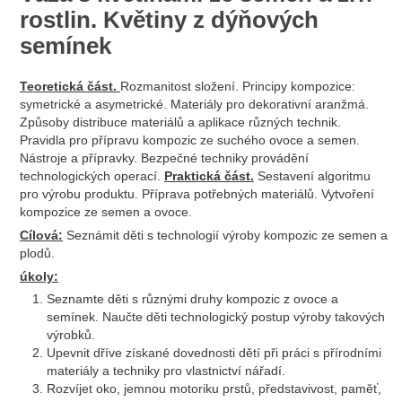
rostlin. Květiny z dýňových
semínek
Teoretická část.
Rozmanitost složení. Principy kompozice:
symetrické a asymetrické. Materiály pro dekorativní aranžmá.
Způsoby distribuce materiálů a aplikace různých technik.
Pravidla pro přípravu kompozic ze suchého ovoce a semen.
Nástroje a přípravky. Bezpečné techniky provádění
technologických operací.
Praktická část.
Sestavení algoritmu
pro výrobu produktu. Příprava potřebných materiálů. Vytvoření
kompozice ze semen a ovoce.
Cílová:
Seznámit děti s technologií výroby kompozic ze semen a
plodů.
úkoly:
Seznamte děti s různými druhy kompozic z ovoce a
semínek. Naučte děti technologický postup výroby takových
výrobků.
Upevnit dříve získané dovednosti dětí při práci s přírodními
materiály a techniky pro vlastnictví nářadí.
Rozvíjet oko, jemnou motoriku prstů, představivost, paměť,