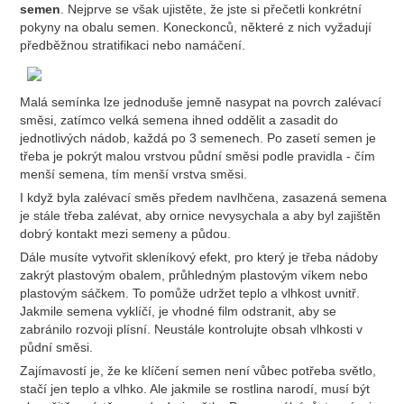
semen
. Nejprve se však ujistěte, že jste si přečetli konkrétní
pokyny na obalu semen. Koneckonců, některé z nich vyžadují
předběžnou stratifikaci nebo namáčení.
Malá semínka lze jednoduše jemně nasypat na povrch zalévací
směsi, zatímco velká semena ihned oddělit a zasadit do
jednotlivých nádob, každá po 3 semenech. Po zasetí semen je
třeba je pokrýt malou vrstvou půdní směsi podle pravidla - čím
menší semena, tím menší vrstva směsi.
I když byla zalévací směs předem navlhčena, zasazená semena
je stále třeba zalévat, aby ornice nevysychala a aby byl zajištěn
dobrý kontakt mezi semeny a půdou.
Dále musíte vytvořit skleníkový efekt, pro který je třeba nádoby
zakrýt plastovým obalem, průhledným plastovým víkem nebo
plastovým sáčkem. To pomůže udržet teplo a vlhkost uvnitř.
Jakmile semena vyklíčí, je vhodné film odstranit, aby se
zabránilo rozvoji plísní. Neustále kontrolujte obsah vlhkosti v
půdní směsi.
Zajímavostí je, že ke klíčení semen není vůbec potřeba světlo,
stačí jen teplo a vlhko. Ale jakmile se rostlina narodí, musí být