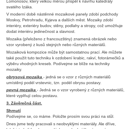
Lomonosov, který velkou měrou přispěl k návrhu katedrály
svatého Izáka.
V moderní době nástěnné mozaikové panely zdobí podchody
Moskvy, Petrohradu, Kyjeva a dalších měst. Mozaiky zdobí
interiéry, exteriéry budov, stěny, podlahy a stropy, což umožňuje
dodat interiéru jedinečnost a slavnost.
Mozaika (přeloženo z francouzštiny) znamená obrázek nebo
vzor vyrobený z kusů stejných nebo různých materiálů.
Mozaiková kompozice může být samostatnou prací. Ale můžete
také použít tuto techniku ​​k ozdobení krabic, rakví, fotorámečků a
výběru vhodných kreseb. Podívejme se blíže na techniky
mozaiky.
obrysová mozaika
- jedná se o vzor z různých materiálů
umístěný podél vrstevnic, tzn. podél obrysu postavy.
pevná mozaika
- Jedná se o vzor vyrobený z různých materiálů,
které vyplňují celou postavu.
3. Závěrečná část.
Shrnutí
Podívejme se, co máme. Položte prosím svou práci na stůl.
Dnes jsme tedy pracovali s neobvyklými materiály. Ale dříve,