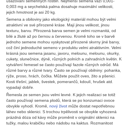
usazování semenných rostlin. Nejmenší semena váží 0,001-
0,003 mg a seychelská palma dosahuje maximální velikosti,
jejich hmotnost je asi 20 kg.
Semena a obiloviny jako ekologický materiál mohou být velmi
atraktivní ve své přirozené kráse. Mají jinou velikost, jinou
texturu, barvu. Přirozená barva semen je velmi rozmanitá, od
bílé a žluté až po černou a červenou. Kromě toho se v barvě
jednoho semene mohou vyskytovat přirozené skvrny jiné barvy,
což činí jednoduché semeno v produktu velmi atraktivním. Velmi
krásná jsou semena jasanu, javoru, melounu, melounu, okurky,
cukety, slunečnice, dýně, různých polních a zahradních květin. K
vytváření řemesel se často používají fazole různých odrůd. Má
různé barvy a různé tvary. Často se používají obilniny: pohanka,
rýže, proso, hrách, čočka. Můžete použít oves, žito a pšenici.
Kosti třešní, jablek, švestek, pomerančů, kdoulí, hrušek atd.
vypadají dobře.
Řemesla ze semen jsou velmi levné. K jejich realizaci se totiž
často používají semena plodů, která se po konzumaci ovoce
obvykle vyhodí. Kromě,
nový život
může dostat nepotřebnou
láhev nebo sklenici. S trochou trpělivosti se obvykle vyhozená
prázdná dóza od kávy může proměnit v originální sklenici na
tužky, malou krabičku nebo nádobu na kaktus. Rozmanitost