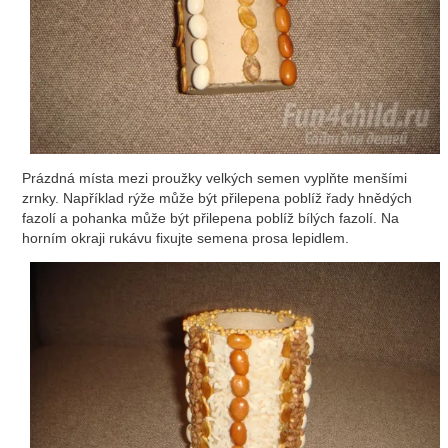
Prázdná místa mezi proužky velkých semen vyplňte menšími
zrnky. Například rýže může být přilepena poblíž řady hnědých
fazolí a pohanka může být přilepena poblíž bílých fazolí. Na
horním okraji rukávu fixujte semena prosa lepidlem.