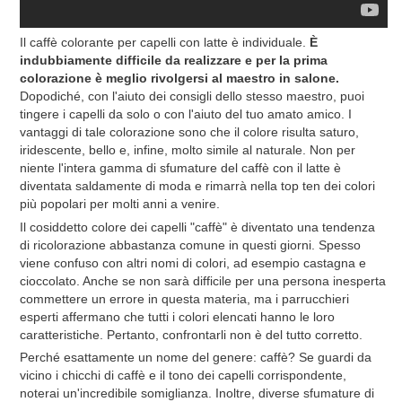
Il caffè colorante per capelli con latte è individuale.
È
indubbiamente difficile da realizzare e per la prima
colorazione è meglio rivolgersi al maestro in salone.
Dopodiché, con l'aiuto dei consigli dello stesso maestro, puoi
tingere i capelli da solo o con l'aiuto del tuo amato amico. I
vantaggi di tale colorazione sono che il colore risulta saturo,
iridescente, bello e, infine, molto simile al naturale. Non per
niente l'intera gamma di sfumature del caffè con il latte è
diventata saldamente di moda e rimarrà nella top ten dei colori
più popolari per molti anni a venire.
Il cosiddetto colore dei capelli "caffè" è diventato una tendenza
di ricolorazione abbastanza comune in questi giorni. Spesso
viene confuso con altri nomi di colori, ad esempio castagna e
cioccolato. Anche se non sarà difficile per una persona inesperta
commettere un errore in questa materia, ma i parrucchieri
esperti affermano che tutti i colori elencati hanno le loro
caratteristiche. Pertanto, confrontarli non è del tutto corretto.
Perché esattamente un nome del genere: caffè? Se guardi da
vicino i chicchi di caffè e il tono dei capelli corrispondente,
noterai un'incredibile somiglianza. Inoltre, diverse sfumature di