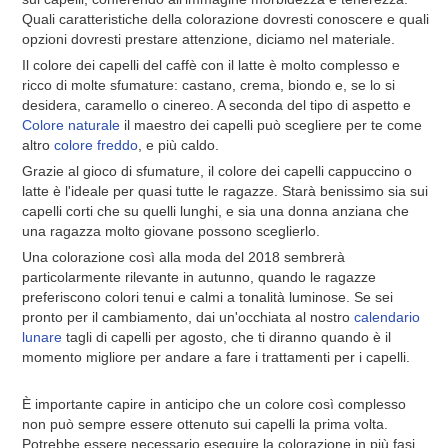
Quali caratteristiche della colorazione dovresti conoscere e quali
opzioni dovresti prestare attenzione, diciamo nel materiale.
Il colore dei capelli del caffè con il latte è molto complesso e
ricco di molte sfumature: castano, crema, biondo e, se lo si
desidera, caramello o cinereo. A seconda del tipo di aspetto e
Colore naturale
il maestro dei capelli può scegliere per te come
altro
colore freddo
, e più caldo.
Grazie al gioco di sfumature, il colore dei capelli cappuccino o
latte è l'ideale per quasi tutte le ragazze. Starà benissimo sia sui
capelli corti che su quelli lunghi, e sia una donna anziana che
una ragazza molto giovane possono sceglierlo.
Una colorazione così alla moda del 2018 sembrerà
particolarmente rilevante in autunno, quando le ragazze
preferiscono colori tenui e calmi a tonalità luminose. Se sei
pronto per il cambiamento, dai un'occhiata al nostro
calendario
lunare
tagli di capelli per agosto, che ti diranno quando è il
momento migliore per andare a fare i trattamenti per i capelli.
È importante capire in anticipo che un colore così complesso
non può sempre essere ottenuto sui capelli la prima volta.
Potrebbe essere necessario eseguire la colorazione in più fasi.