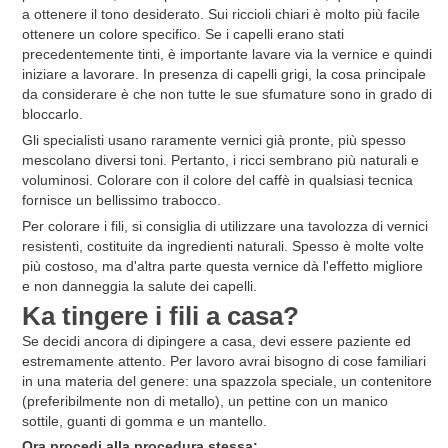
a ottenere il tono desiderato. Sui riccioli chiari è molto più facile
ottenere un colore specifico. Se i capelli erano stati
precedentemente tinti, è importante lavare via la vernice e quindi
iniziare a lavorare. In presenza di capelli grigi, la cosa principale
da considerare è che non tutte le sue sfumature sono in grado di
bloccarlo.
Gli specialisti usano raramente vernici già pronte, più spesso
mescolano diversi toni. Pertanto, i ricci sembrano più naturali e
voluminosi. Colorare con il colore del caffè in qualsiasi tecnica
fornisce un bellissimo trabocco.
Per colorare i fili, si consiglia di utilizzare una tavolozza di vernici
resistenti, costituite da ingredienti naturali. Spesso è molte volte
più costoso, ma d'altra parte questa vernice dà l'effetto migliore
e non danneggia la salute dei capelli.
Ka
tingere i fili a casa?
Se decidi ancora di dipingere a casa, devi essere paziente ed
estremamente attento. Per lavoro avrai bisogno di cose familiari
in una materia del genere: una spazzola speciale, un contenitore
(preferibilmente non di metallo), un pettine con un manico
sottile, guanti di gomma e un mantello.
Ora procedi alla procedura stessa: