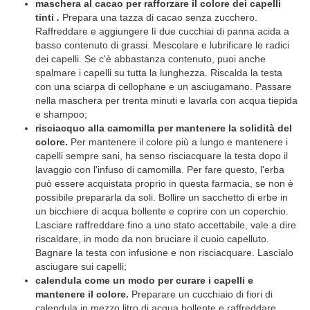
maschera al cacao per rafforzare il colore dei capelli
tinti
.
Prepara una tazza di cacao senza zucchero.
Raffreddare e aggiungere lì due cucchiai di panna acida a
basso contenuto di grassi. Mescolare e lubrificare le radici
dei capelli. Se c'è abbastanza contenuto, puoi anche
spalmare i capelli su tutta la lunghezza. Riscalda la testa
con una sciarpa di cellophane e un asciugamano. Passare
nella maschera per trenta minuti e lavarla con acqua tiepida
e shampoo;
risciacquo alla camomilla per mantenere la solidità del
colore.
Per mantenere il colore più a lungo e mantenere i
capelli sempre sani, ha senso risciacquare la testa dopo il
lavaggio con l'infuso di camomilla. Per fare questo, l'erba
può essere acquistata proprio in questa farmacia, se non è
possibile prepararla da soli. Bollire un sacchetto di erbe in
un bicchiere di acqua bollente e coprire con un coperchio.
Lasciare raffreddare fino a uno stato accettabile, vale a dire
riscaldare, in modo da non bruciare il cuoio capelluto.
Bagnare la testa con infusione e non risciacquare. Lascialo
asciugare sui capelli;
calendula come un modo per curare i capelli e
mantenere il colore.
Preparare un cucchiaio di fiori di
calendula in mezzo litro di acqua bollente e raffreddare