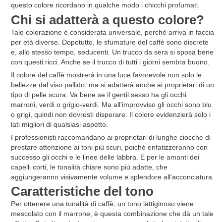
questo colore ricordano in qualche modo i chicchi profumati.
Chi si adatterà a questo colore?
Tale colorazione è considerata universale, perché arriva in faccia
per età diverse. Dopotutto, le sfumature del caffè sono discrete
e, allo stesso tempo, seducenti. Un trucco da sera si sposa bene
con questi ricci. Anche se il trucco di tutti i giorni sembra buono.
Il colore del caffè mostrerà in una luce favorevole non solo le
bellezze dal viso pallido, ma si adatterà anche ai proprietari di un
tipo di pelle scura. Va bene se il gentil sesso ha gli occhi
marroni, verdi o grigio-verdi. Ma all'improvviso gli occhi sono blu
o grigi, quindi non dovresti disperare. Il colore evidenzierà solo i
lati migliori di qualsiasi aspetto.
I professionisti raccomandano ai proprietari di lunghe ciocche di
prestare attenzione ai toni più scuri, poiché enfatizzeranno con
successo gli occhi e le linee delle labbra. E per le amanti dei
capelli corti, le tonalità chiare sono più adatte, che
aggiungeranno visivamente volume e splendore all'acconciatura.
Caratteristiche del tono
Per ottenere una tonalità di caffè, un tono lattiginoso viene
mescolato con il marrone, è questa combinazione che dà un tale