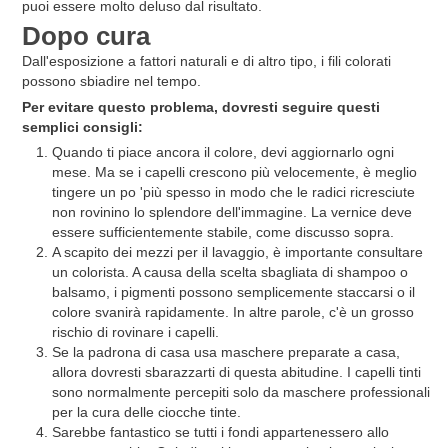
puoi essere molto deluso dal risultato.
Dopo cura
Dall'esposizione a fattori naturali e di altro tipo, i fili colorati
possono sbiadire nel tempo.
Per evitare questo problema, dovresti seguire questi
semplici consigli:
Quando ti piace ancora il colore, devi aggiornarlo ogni
mese. Ma se i capelli crescono più velocemente, è meglio
tingere un po 'più spesso in modo che le radici ricresciute
non rovinino lo splendore dell'immagine. La vernice deve
essere sufficientemente stabile, come discusso sopra.
A scapito dei mezzi per il lavaggio, è importante consultare
un colorista. A causa della scelta sbagliata di shampoo o
balsamo, i pigmenti possono semplicemente staccarsi o il
colore svanirà rapidamente. In altre parole, c'è un grosso
rischio di rovinare i capelli.
Se la padrona di casa usa maschere preparate a casa,
allora dovresti sbarazzarti di questa abitudine. I capelli tinti
sono normalmente percepiti solo da maschere professionali
per la cura delle ciocche tinte.
Sarebbe fantastico se tutti i fondi appartenessero allo