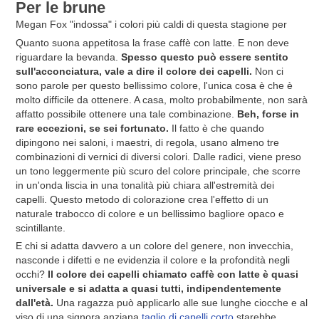
Per le brune
Megan Fox "indossa" i colori più caldi di questa stagione per
Quanto suona appetitosa la frase caffè con latte. E non deve
riguardare la bevanda.
Spesso questo può essere sentito
sull'acconciatura, vale a dire il colore dei capelli.
Non ci
sono parole per questo bellissimo colore, l'unica cosa è che è
molto difficile da ottenere. A casa, molto probabilmente, non sarà
affatto possibile ottenere una tale combinazione.
Beh, forse in
rare eccezioni, se sei fortunato.
Il fatto è che quando
dipingono nei saloni, i maestri, di regola, usano almeno tre
combinazioni di vernici di diversi colori. Dalle radici, viene preso
un tono leggermente più scuro del colore principale, che scorre
in un'onda liscia in una tonalità più chiara all'estremità dei
capelli. Questo metodo di colorazione crea l'effetto di un
naturale trabocco di colore e un bellissimo bagliore opaco e
scintillante.
E chi si adatta davvero a un colore del genere, non invecchia,
nasconde i difetti e ne evidenzia il colore e la profondità negli
occhi?
Il colore dei capelli chiamato caffè con latte è quasi
universale e si adatta a quasi tutti, indipendentemente
dall'età.
Una ragazza può applicarlo alle sue lunghe ciocche e al
viso di una signora anziana
taglio di capelli corto
starebbe