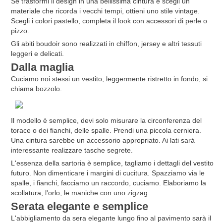
Se trasformi il design in una bellissima cintura e scegli un
materiale che ricorda i vecchi tempi, ottieni uno stile vintage.
Scegli i colori pastello, completa il look con accessori di perle o
pizzo.
Gli abiti boudoir sono realizzati in chiffon, jersey e altri tessuti
leggeri e delicati.
Dalla maglia
Cuciamo noi stessi un vestito, leggermente ristretto in fondo, si
chiama bozzolo.
Il modello è semplice, devi solo misurare la circonferenza del
torace o dei fianchi, delle spalle. Prendi una piccola cerniera.
Una cintura sarebbe un accessorio appropriato. Ai lati sarà
interessante realizzare tasche segrete.
L'essenza della sartoria è semplice, tagliamo i dettagli del vestito
futuro. Non dimenticare i margini di cucitura. Spazziamo via le
spalle, i fianchi, facciamo un raccordo, cuciamo. Elaboriamo la
scollatura, l'orlo, le maniche con uno zigzag.
Serata elegante e semplice
L'abbigliamento da sera elegante lungo fino al pavimento sarà il