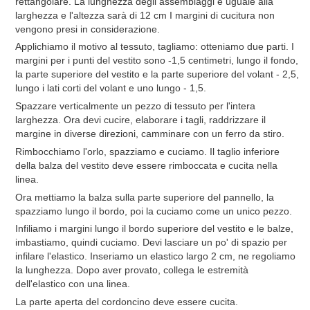
rettangolare. La lunghezza degli assemblaggi è uguale alla
larghezza e l'altezza sarà di 12 cm I margini di cucitura non
vengono presi in considerazione.
Applichiamo il motivo al tessuto, tagliamo: otteniamo due parti. I
margini per i punti del vestito sono -1,5 centimetri, lungo il fondo,
la parte superiore del vestito e la parte superiore del volant - 2,5,
lungo i lati corti del volant e uno lungo - 1,5.
Spazzare verticalmente un pezzo di tessuto per l'intera
larghezza. Ora devi cucire, elaborare i tagli, raddrizzare il
margine in diverse direzioni, camminare con un ferro da stiro.
Rimbocchiamo l'orlo, spazziamo e cuciamo. Il taglio inferiore
della balza del vestito deve essere rimboccata e cucita nella
linea.
Ora mettiamo la balza sulla parte superiore del pannello, la
spazziamo lungo il bordo, poi la cuciamo come un unico pezzo.
Infiliamo i margini lungo il bordo superiore del vestito e le balze,
imbastiamo, quindi cuciamo. Devi lasciare un po' di spazio per
infilare l'elastico. Inseriamo un elastico largo 2 cm, ne regoliamo
la lunghezza. Dopo aver provato, collega le estremità
dell'elastico con una linea.
La parte aperta del cordoncino deve essere cucita.