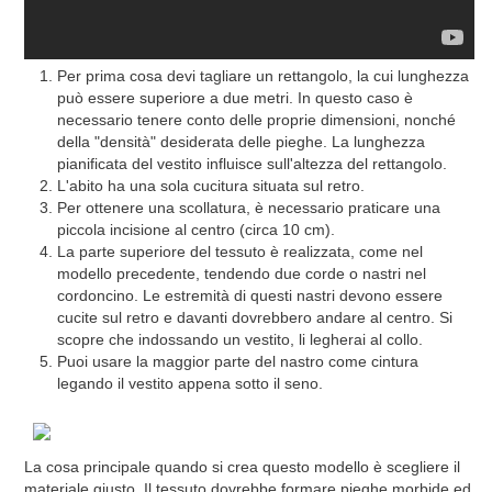
Per prima cosa devi tagliare un rettangolo, la cui lunghezza
può essere superiore a due metri. In questo caso è
necessario tenere conto delle proprie dimensioni, nonché
della "densità" desiderata delle pieghe. La lunghezza
pianificata del vestito influisce sull'altezza del rettangolo.
L'abito ha una sola cucitura situata sul retro.
Per ottenere una scollatura, è necessario praticare una
piccola incisione al centro (circa 10 cm).
La parte superiore del tessuto è realizzata, come nel
modello precedente, tendendo due corde o nastri nel
cordoncino. Le estremità di questi nastri devono essere
cucite sul retro e davanti dovrebbero andare al centro. Si
scopre che indossando un vestito, li legherai al collo.
Puoi usare la maggior parte del nastro come cintura
legando il vestito appena sotto il seno.
La cosa principale quando si crea questo modello è scegliere il
materiale giusto. Il tessuto dovrebbe formare pieghe morbide ed