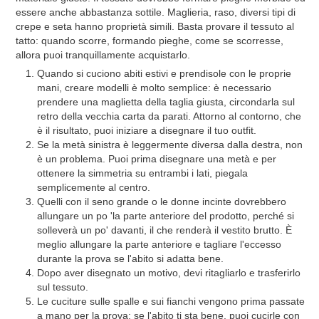
essere anche abbastanza sottile. Maglieria, raso, diversi tipi di
crepe e seta hanno proprietà simili. Basta provare il tessuto al
tatto: quando scorre, formando pieghe, come se scorresse,
allora puoi tranquillamente acquistarlo.
Quando si cuciono abiti estivi e prendisole con le proprie
mani, creare modelli è molto semplice: è necessario
prendere una maglietta della taglia giusta, circondarla sul
retro della vecchia carta da parati. Attorno al contorno, che
è il risultato, puoi iniziare a disegnare il tuo outfit.
Se la metà sinistra è leggermente diversa dalla destra, non
è un problema. Puoi prima disegnare una metà e per
ottenere la simmetria su entrambi i lati, piegala
semplicemente al centro.
Quelli con il seno grande o le donne incinte dovrebbero
allungare un po 'la parte anteriore del prodotto, perché si
solleverà un po' davanti, il che renderà il vestito brutto. È
meglio allungare la parte anteriore e tagliare l'eccesso
durante la prova se l'abito si adatta bene.
Dopo aver disegnato un motivo, devi ritagliarlo e trasferirlo
sul tessuto.
Le cuciture sulle spalle e sui fianchi vengono prima passate
a mano per la prova: se l'abito ti sta bene, puoi cucirle con