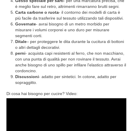
Gesso speciale per sarti
- per una marcatura precisa, che
è meglio fare sul retro, altrimenti rimarranno brutti segni.
Carta carbone o ruota
- il contorno dei modelli di carta è
più facile da trasferire sul tessuto utilizzando tali dispositivi.
Governate
- avrai bisogno di un metro morbido per
misurare i volumi corporei e uno duro per misurare
segmenti corti.
Ditale
– per proteggere le dita durante la cucitura di bottoni
o altri dettagli decorativi.
perni
- acquista capi resistenti al ferro, che non macchiano,
con una punta di qualità per non rovinare il tessuto. Avrai
anche bisogno di uno spillo per infilare l'elastico attraverso il
cordoncino.
Discussioni
- adatto per sintetici. In cotone, adatto per
sopraggitto.
Di cosa hai bisogno per cucire? Video: