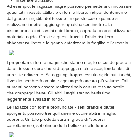
materiale utilizzato.
Ad esempio, le ragazze magre possono permettersi di indossare
quasi tutti i vestiti: attillati e di forma libera, indipendentemente
dal grado di rigidità del tessuto. In questo caso, quando si
realizzano i motivi, aggiungere qualche centimetro alla
circonferenza dei fianchi e del torace, soprattutto se si utilizza un
materiale rigido. Grazie a questi trucchi, l'abito risulterà
abbastanza libero e la gonna enfatizzerà la fragilità e l'armonia.
I proprietari di forme magnifiche stanno meglio cucendo prodotti
da un tessuto duro che si drappeggia male e scegliendo abiti di
uno stile adiacente. Se aggiungi troppo tessuto rigido sui fianchi,
il vestito sembrerà ampio e aggiungerà ancora più volume. Tali
aumenti possono essere realizzati solo con un tessuto sottile
che drappeggi bene. Gli abiti lunghi stanno benissimo,
leggermente svasati in fondo.
Le ragazze con forme pronunciate - seni grandi e glutei
sporgenti, possono tranquillamente cucire abiti in maglia
aderenti. Un tale prodotto sarà in grado di "sedersi"
correttamente, sottolineando la bellezza delle forme.