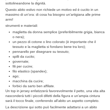
sottolineandone la dignità.
Questo abito estivo non richiede un motivo ed è cucito in un
massimo di un'ora: di cosa ha bisogno un'artigiana alle prime
armi!
strumenti e materiali:
maglietta da donna semplice (preferibilmente grigia, bianca
o nera);
un pezzo di cotone o lino colorato (è importante che il
tessuto e la maglietta si fondano bene tra loro);
pennarello per disegnare su tessuto;
spilli da cucito;
governate;
fili per cucire;
filo elastico (spandex);
ago;
macchina da cucire;
forbici da sarto ben affilate.
Un top in jersey enfatizzerà favorevolmente il petto, una vita alta
nasconderà tutti i piccoli difetti della figura e un'ampia cintura
sarà il tocco finale, conferendo all'abito un aspetto completo.
La descrizione qui sotto può facilmente adattarsi a un abito