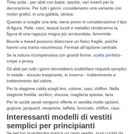
Tinta unita - per abiti con balze, tasche, vari inserti per la
decorazione. Per tutti i giorni, consideriamo una variante con
motivi grafici: in una gabbia, strisce.
Quando si sceglie una tela, viene preso in considerazione il tipo
di figura. Pelle, raso, tessuti lucidi e metallici renderanno la
figura di una ragazza magra più arrotondata, femminile.
Boucle e tweed possono distorcere un fisico fragile, poiché
hanno una trama voluminosa. Fermati all'opzione centrale.
Se la natura ricompensava con grandi forme,
scelta perfetta
-
crepe o jersey
Gli abiti per tutti i giorni dovrebbero soddisfare requisiti semplici.
In estate - tessuto traspirante, in inverno - trattenimento e
trattenimento del calore.
Per la stagione calda scegli lino, cotone, raso, chiffon. Nella
stagione fredda: acrilico, viscosa, maglieria spessa, lana.
Per le uscite serali vengono offerte in vendita molte opzioni:
guipure, jacquard, neoprene, taffetà, broccato, chiffon, raso.
Interessanti modelli di vestiti
semplici per principianti
Se nel tuo guardaroba manca un certo vestito, puoi cucirlo da