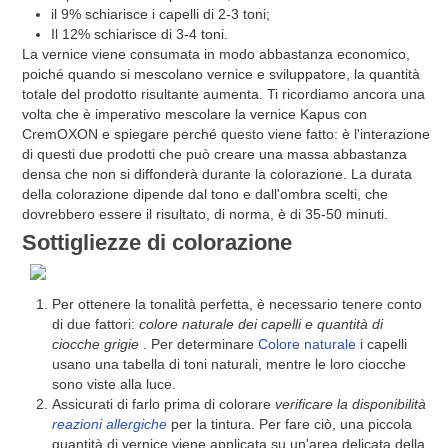
il 9% schiarisce i capelli di 2-3 toni;
Il 12% schiarisce di 3-4 toni.
La vernice viene consumata in modo abbastanza economico,
poiché quando si mescolano vernice e sviluppatore, la quantità
totale del prodotto risultante aumenta. Ti ricordiamo ancora una
volta che è imperativo mescolare la vernice Kapus con
CremOXON e spiegare perché questo viene fatto: è l'interazione
di questi due prodotti che può creare una massa abbastanza
densa che non si diffonderà durante la colorazione. La durata
della colorazione dipende dal tono e dall'ombra scelti, che
dovrebbero essere il risultato, di norma, è di 35-50 minuti.
Sottigliezze di colorazione
Per ottenere la tonalità perfetta, è necessario tenere conto
di due fattori:
colore naturale dei capelli e quantità di
ciocche grigie
. Per determinare
Colore naturale
i capelli
usano una tabella di toni naturali, mentre le loro ciocche
sono viste alla luce.
Assicurati di farlo prima di colorare
verificare la disponibilità
reazioni allergiche
per la tintura. Per fare ciò, una piccola
quantità di vernice viene applicata su un'area delicata della