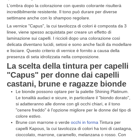
L'ombra dopo la colorazione con questo colorante risulterà
incredibilmente resistente. Il tono può durare per diverse
settimane anche con lo shampoo regolare.
La vernice "Capus", la cui tavolozza di colori è composta da 3
linee, viene spesso acquistata per creare un effetto di
laminazione sui capelli. I riccioli dopo una colorazione così
delicata diventano lucidi, setosi e sono anche facili da modellare
e lisciare. Questo criterio di vernice è fornito a causa della
presenza di seta idrolizzata nella composizione.
La scelta della tintura per capelli
"Capus" per donne dai capelli
castani, brune e ragazze bionde
Le bionde possono optare per la palette Shining Platinum.
Le tonalità audaci e sicure, in particolare il "biondo dorato",
si adatteranno alle donne con gli occhi chiari, e il tono
"cenere freddo" è l'opzione migliore per le donne del tipo di
colore estivo.
Brune con marrone o verde
occhi in forma
Tintura per
capelli Kapous, la cui tavolozza di colori ha toni di castagna,
cioccolato, marrone, caramello, melanzana o rosso. Con