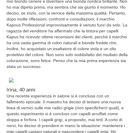
mio biondo cenere e diventare una bionda nordica brillante. Non
ho mai dipinto prima, ma sembra che sia giunto il momento. Ho
deciso, se inizio, con la vernice della massima qualità. Pertanto,
dopo molte riflessioni, confronti e consultazioni, il marchio
Kapous Professional improvvisamente è venuto fuori da solo. La
ragazza del venditore ha affermato che la tintura per capelli
Kapus ha ricevuto ottime recensioni dei clienti, perché il marchio
ha una vasta gamma di colori naturali e bionde fredde chic.
Inoltre, ho acquistato un esaltatore di colore viola e un olio
protettivo del colore. Non sono solo soddisfatto del risultato della
colorazione, sono felice. Penso che la mia prima esperienza sia
stata un successo.
Irina, 40 anni
Una recente esperienza in salone si è conclusa con un
fallimento epocale. Il maestro ha deciso di testare una nuova
linea di vernici sulle mie radici grigie (non specificherò quali), e
questo esperimento si è concluso con capelli arruffati come
stoppa e forfora. I capelli grigi, a proposito, mai tinti. A corto di
nervi, ho deciso di prendere in mano la situazione: mantenere i
miei capelli castani naturali e nascondere i capelli grigi. Ho