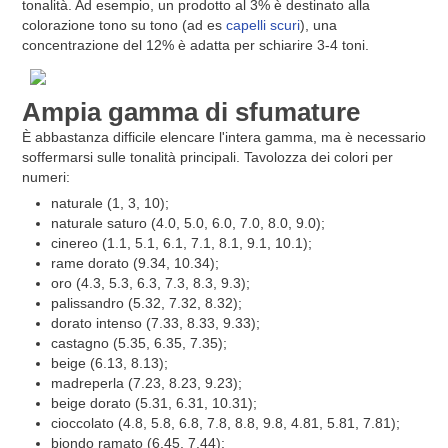
tonalità. Ad esempio, un prodotto al 3% è destinato alla
colorazione tono su tono (ad es
capelli scuri
), una
concentrazione del 12% è adatta per schiarire 3-4 toni.
Ampia gamma di sfumature
È abbastanza difficile elencare l'intera gamma, ma è necessario
soffermarsi sulle tonalità principali. Tavolozza dei colori per
numeri:
naturale (1, 3, 10);
naturale saturo (4.0, 5.0, 6.0, 7.0, 8.0, 9.0);
cinereo (1.1, 5.1, 6.1, 7.1, 8.1, 9.1, 10.1);
rame dorato (9.34, 10.34);
oro (4.3, 5.3, 6.3, 7.3, 8.3, 9.3);
palissandro (5.32, 7.32, 8.32);
dorato intenso (7.33, 8.33, 9.33);
castagno (5.35, 6.35, 7.35);
beige (6.13, 8.13);
madreperla (7.23, 8.23, 9.23);
beige dorato (5.31, 6.31, 10.31);
cioccolato (4.8, 5.8, 6.8, 7.8, 8.8, 9.8, 4.81, 5.81, 7.81);
biondo ramato (6.45, 7.44);