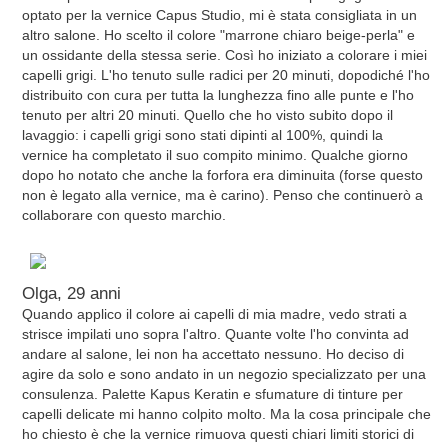
optato per la vernice Capus Studio, mi è stata consigliata in un
altro salone. Ho scelto il colore "marrone chiaro beige-perla" e
un ossidante della stessa serie. Così ho iniziato a colorare i miei
capelli grigi. L'ho tenuto sulle radici per 20 minuti, dopodiché l'ho
distribuito con cura per tutta la lunghezza fino alle punte e l'ho
tenuto per altri 20 minuti. Quello che ho visto subito dopo il
lavaggio: i capelli grigi sono stati dipinti al 100%, quindi la
vernice ha completato il suo compito minimo. Qualche giorno
dopo ho notato che anche la forfora era diminuita (forse questo
non è legato alla vernice, ma è carino). Penso che continuerò a
collaborare con questo marchio.
Olga, 29 anni
Quando applico il colore ai capelli di mia madre, vedo strati a
strisce impilati uno sopra l'altro. Quante volte l'ho convinta ad
andare al salone, lei non ha accettato nessuno. Ho deciso di
agire da solo e sono andato in un negozio specializzato per una
consulenza. Palette Kapus Keratin e sfumature di tinture per
capelli delicate mi hanno colpito molto. Ma la cosa principale che
ho chiesto è che la vernice rimuova questi chiari limiti storici di