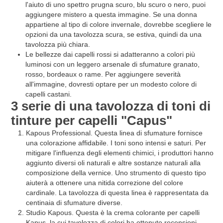
l'aiuto di uno spettro prugna scuro, blu scuro o nero, puoi
aggiungere mistero a questa immagine. Se una donna
appartiene al tipo di colore invernale, dovrebbe scegliere le
opzioni da una tavolozza scura, se estiva, quindi da una
tavolozza più chiara.
Le bellezze dai capelli rossi si adatteranno a colori più
luminosi con un leggero arsenale di sfumature granato,
rosso, bordeaux o rame. Per aggiungere severità
all'immagine, dovresti optare per un modesto colore di
capelli castani.
3 serie di una tavolozza di toni di
tinture per capelli "Capus"
Kapous Professional. Questa linea di sfumature fornisce
una colorazione affidabile. I toni sono intensi e saturi. Per
mitigare l'influenza degli elementi chimici, i produttori hanno
aggiunto diversi oli naturali e altre sostanze naturali alla
composizione della vernice. Uno strumento di questo tipo
aiuterà a ottenere una nitida correzione del colore
cardinale. La tavolozza di questa linea è rappresentata da
centinaia di sfumature diverse.
Studio Kapous. Questa è la crema colorante per capelli
Kapus, la cui tavolozza di colori ha ottenuto recensioni