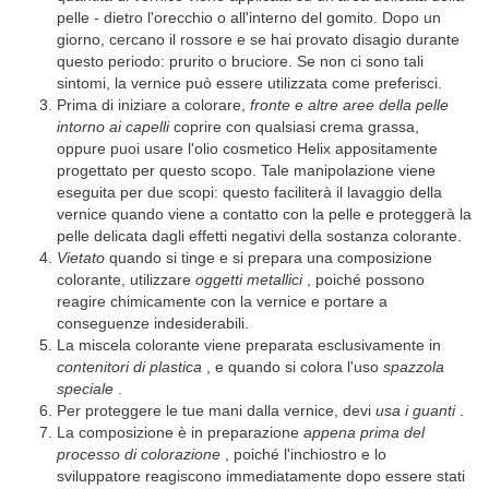
pelle - dietro l'orecchio o all'interno del gomito. Dopo un
giorno, cercano il rossore e se hai provato disagio durante
questo periodo: prurito o bruciore. Se non ci sono tali
sintomi, la vernice può essere utilizzata come preferisci.
Prima di iniziare a colorare,
fronte e altre aree della pelle
intorno ai capelli
coprire con qualsiasi crema grassa,
oppure puoi usare l'olio cosmetico Helix appositamente
progettato per questo scopo. Tale manipolazione viene
eseguita per due scopi: questo faciliterà il lavaggio della
vernice quando viene a contatto con la pelle e proteggerà la
pelle delicata dagli effetti negativi della sostanza colorante.
Vietato
quando si tinge e si prepara una composizione
colorante, utilizzare
oggetti metallici
, poiché possono
reagire chimicamente con la vernice e portare a
conseguenze indesiderabili.
La miscela colorante viene preparata esclusivamente in
contenitori di plastica
, e quando si colora l'uso
spazzola
speciale
.
Per proteggere le tue mani dalla vernice, devi
usa i guanti
.
La composizione è in preparazione
appena prima del
processo di colorazione
, poiché l'inchiostro e lo
sviluppatore reagiscono immediatamente dopo essere stati