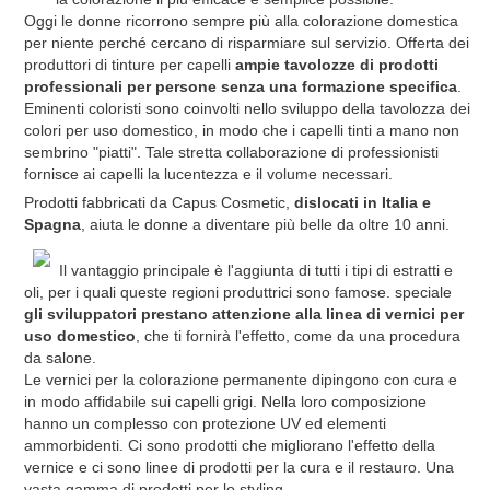
Oggi le donne ricorrono sempre più alla colorazione domestica
per niente perché cercano di risparmiare sul servizio. Offerta dei
produttori di tinture per capelli
ampie tavolozze di prodotti
professionali per persone senza una formazione specifica
.
Eminenti coloristi sono coinvolti nello sviluppo della tavolozza dei
colori per uso domestico, in modo che i capelli tinti a mano non
sembrino "piatti". Tale stretta collaborazione di professionisti
fornisce ai capelli la lucentezza e il volume necessari.
Prodotti fabbricati da Capus Cosmetic,
dislocati in Italia e
Spagna
, aiuta le donne a diventare più belle da oltre 10 anni.
Il vantaggio principale è l'aggiunta di tutti i tipi di estratti e
oli, per i quali queste regioni produttrici sono famose. speciale
gli sviluppatori prestano attenzione alla linea di vernici per
uso domestico
, che ti fornirà l'effetto, come da una procedura
da salone.
Le vernici per la colorazione permanente dipingono con cura e
in modo affidabile sui capelli grigi. Nella loro composizione
hanno un complesso con protezione UV ed elementi
ammorbidenti. Ci sono prodotti che migliorano l'effetto della
vernice e ci sono linee di prodotti per la cura e il restauro. Una
vasta gamma di prodotti per lo styling.