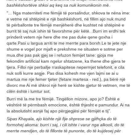
bashkëshortëve shkoi aq keq sa nuk komunikonin më.
"... Nga materniteti me fëmijë të porsalindur, shkova te nëna ime:
e vetme në shtëpinë e një bashkëshorti, në fillim ajo nuk mund
të përballonte tre fëmijë menjëherë dhe kushtet në shtëpinë e
burrit të saj nuk ishin të favorshme për këtë. .Burri im erdhi tek
prinderit vetem nje here dhe me pas duke qene goxha i
qarte.Pasi u largua arriti te me merrte para borxh.Le te jete nje
shume e vogel por mjaft e prekshme ne situaten e sotme per
mua.dhe pas pak gjej se i refuzon femijet tane: gjoja me
fekondim artificial kam ngelur shtatzene, ka thene dhe gjera te
tjera. Filloi nje perballje rraskapitese nepermjet telefonit, e cila
nuk solli kurre asgje. Pas disa kohesh me vjen lajmi se ai u
martua me nje femer tjeter (fetare martesa - red.), pa bërë një
divorc me Ai më shkroi një herë se kishte gjetur të vetmen, me të
cilën është i lumtur sot.
Burri më la me tre fëmijë. Tingëllon mizore, apo jo? Është e
vështirë të përmbash emocione, është thjesht e pamundur. Ai na
la absolutisht asnjë faj apo përgjegjësi për fëmijët e tij”.
Sipas Khayala, ajo kishte një fije shprese se gjithçka do të
formohej akoma: burri i saj, i cili ishte i varur nga alkooli, do të
merrte mendjen, do të fillonte të punonte, do të kujdesej për