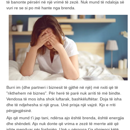
të banonte përsëri në një vrimë të zezë. Nuk mund të ndaloja së
vuri re se si po më hante nga brenda.
Burri im (dhe partneri i biznesit të gjithë në një) më nxiti që të
"rikthehem në biznes". Për herë të parë nuk arriti të më bindte.
Vendosa të mos isha shok luftarak, bashkëluftëtar. Doja të isha
dhe të ndjehesha si një grua. Unë prisja një vajzë. Kjo e rriti
përgjegjësinë.
Ajo që mund t'i jap tani, ndërsa ajo është brenda, është energjia
dhe shëndeti. Ajo nuk donte që vrima e zezë të merrte atë që
ishte menduar për foshnjën. Unë u përpoqa t'ia shpjegoj këtë