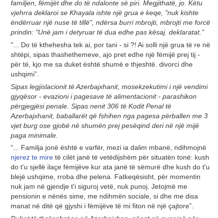
familjen, fëmijët dhe do të ndalonte së piri. Megjithatë, jo. Këtu
vjehrra deklaroi se Khayala ishte një grua e keqe, "nuk kishte
ëndërruar një nuse të tillë", ndërsa burri mbrojti, mbrojti me forcë
prindin: "Unë jam i detyruar të dua edhe pas kësaj. deklaratat.”
"... Do të kthehesha tek ai, por tani - si ?! Ai solli një grua të re në
shtëpi, sipas thashethemeve, ajo pret edhe një fëmijë prej tij -
për të, kjo me sa duket është shumë e thjeshtë. divorci dhe
ushqimi”.
Sipas legjislacionit të Azerbajxhanit, mosekzekutimi i një vendimi
gjyqësor - evazioni i pagesave të alimentacionit - parashikon
përgjegjësi penale. Sipas nenit 306 të Kodit Penal të
Azerbajxhanit, baballarët që fshihen nga pagesa përballen me 3
vjet burg ose gjobë në shumën prej pesëqind deri në një mijë
paga minimale.
“... Familja jonë është e varfër, mezi ia dalim mbanë, ndihmojnë
njerez te mire
të cilët janë të vetëdijshëm për situatën tonë: kush
do t'u sjellë ilaçe fëmijëve kur ata janë të sëmurë dhe kush do t'u
blejë ushqime, rroba dhe pelena. Fatkeqësisht, për momentin
nuk jam në gjendje t'i siguroj vetë, nuk punoj. Jetojmë me
pensionin e nënës sime, me ndihmën sociale, si dhe me disa
manat në ditë që gjyshi i fëmijëve të mi fiton në një çajtore”.