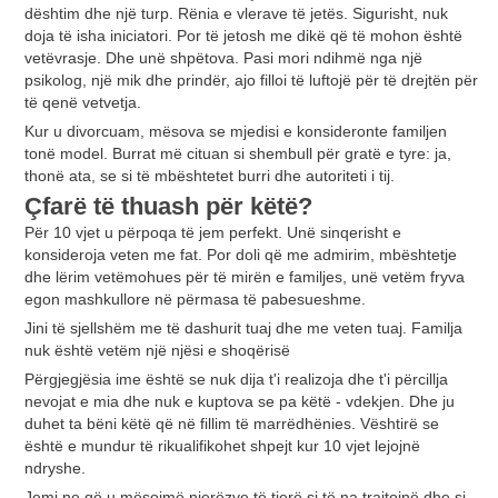
dështim dhe një turp. Rënia e vlerave të jetës. Sigurisht, nuk
doja të isha iniciatori. Por të jetosh me dikë që të mohon është
vetëvrasje. Dhe unë shpëtova. Pasi mori ndihmë nga një
psikolog, një mik dhe prindër, ajo filloi të luftojë për të drejtën për
të qenë vetvetja.
Kur u divorcuam, mësova se mjedisi e konsideronte familjen
tonë model. Burrat më cituan si shembull për gratë e tyre: ja,
thonë ata, se si të mbështetet burri dhe autoriteti i tij.
Çfarë të thuash për këtë?
Për 10 vjet u përpoqa të jem perfekt. Unë sinqerisht e
konsideroja veten me fat. Por doli që me admirim, mbështetje
dhe lërim vetëmohues për të mirën e familjes, unë vetëm fryva
egon mashkullore në përmasa të pabesueshme.
Jini të sjellshëm me të dashurit tuaj dhe me veten tuaj. Familja
nuk është vetëm një njësi e shoqërisë
Përgjegjësia ime është se nuk dija t'i realizoja dhe t'i përcillja
nevojat e mia dhe nuk e kuptova se pa këtë - vdekjen. Dhe ju
duhet ta bëni këtë që në fillim të marrëdhënies. Vështirë se
është e mundur të rikualifikohet shpejt kur 10 vjet lejojnë
ndryshe.
Jemi ne që u mësojmë njerëzve të tjerë si të na trajtojnë dhe si