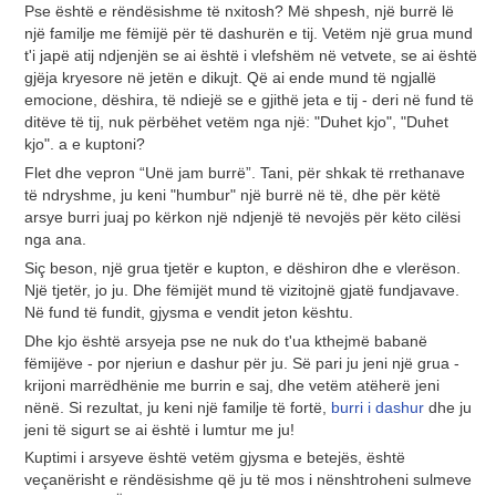
Pse është e rëndësishme të nxitosh? Më shpesh, një burrë lë
një familje me fëmijë për të dashurën e tij. Vetëm një grua mund
t'i japë atij ndjenjën se ai është i vlefshëm në vetvete, se ai është
gjëja kryesore në jetën e dikujt. Që ai ende mund të ngjallë
emocione, dëshira, të ndiejë se e gjithë jeta e tij - deri në fund të
ditëve të tij, nuk përbëhet vetëm nga një: "Duhet kjo", "Duhet
kjo". a e kuptoni?
Flet dhe vepron “Unë jam burrë”. Tani, për shkak të rrethanave
të ndryshme, ju keni "humbur" një burrë në të, dhe për këtë
arsye burri juaj po kërkon një ndjenjë të nevojës për këto cilësi
nga ana.
Siç beson, një grua tjetër e kupton, e dëshiron dhe e vlerëson.
Një tjetër, jo ju. Dhe fëmijët mund të vizitojnë gjatë fundjavave.
Në fund të fundit, gjysma e vendit jeton kështu.
Dhe kjo është arsyeja pse ne nuk do t'ua kthejmë babanë
fëmijëve - por njeriun e dashur për ju. Së pari ju jeni një grua -
krijoni marrëdhënie me burrin e saj, dhe vetëm atëherë jeni
nënë. Si rezultat, ju keni një familje të fortë,
burri i dashur
dhe ju
jeni të sigurt se ai është i lumtur me ju!
Kuptimi i arsyeve është vetëm gjysma e betejës, është
veçanërisht e rëndësishme që ju të mos i nënshtroheni sulmeve