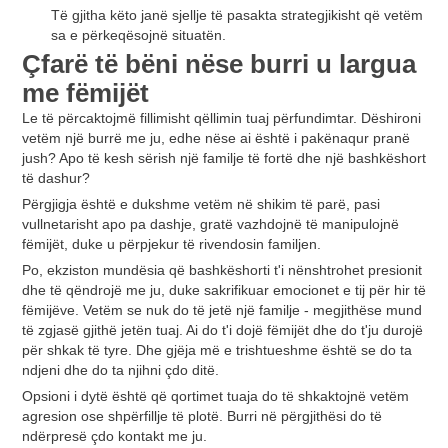
Të gjitha këto janë sjellje të pasakta strategjikisht që vetëm
sa e përkeqësojnë situatën.
Çfarë të bëni nëse burri u largua
me fëmijët
Le të përcaktojmë fillimisht qëllimin tuaj përfundimtar. Dëshironi
vetëm një burrë me ju, edhe nëse ai është i pakënaqur pranë
jush? Apo të kesh sërish një familje të fortë dhe një bashkëshort
të dashur?
Përgjigja është e dukshme vetëm në shikim të parë, pasi
vullnetarisht apo pa dashje, gratë vazhdojnë të manipulojnë
fëmijët, duke u përpjekur të rivendosin familjen.
Po, ekziston mundësia që bashkëshorti t'i nënshtrohet presionit
dhe të qëndrojë me ju, duke sakrifikuar emocionet e tij për hir të
fëmijëve. Vetëm se nuk do të jetë një familje - megjithëse mund
të zgjasë gjithë jetën tuaj. Ai do t'i dojë fëmijët dhe do t'ju durojë
për shkak të tyre. Dhe gjëja më e trishtueshme është se do ta
ndjeni dhe do ta njihni çdo ditë.
Opsioni i dytë është që qortimet tuaja do të shkaktojnë vetëm
agresion ose shpërfillje të plotë. Burri në përgjithësi do të
ndërpresë çdo kontakt me ju.