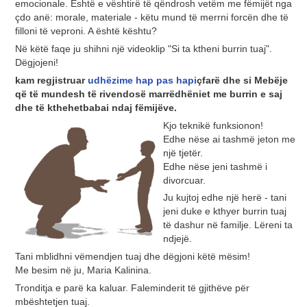
emocionale. Është e vështirë të qëndrosh vetëm me fëmijët nga
çdo anë: morale, materiale - këtu mund të merrni forcën dhe të
filloni të veproni. A është kështu?
Në këtë faqe ju shihni një videoklip "Si ta ktheni burrin tuaj".
Dëgjojeni!
kam regjistruar
udhëzime hap pas hapi
çfarë dhe si
Me
bëje
që të mundesh
të rivendosë marrëdhëniet me burrin e saj
dhe të kthehet
babai ndaj fëmijëve.
Kjo teknikë funksionon!
Edhe nëse ai tashmë jeton me
një tjetër.
Edhe nëse jeni tashmë i
divorcuar.
Ju kujtoj edhe një herë - tani
jeni duke e kthyer burrin tuaj
të dashur në familje. Lëreni ta
ndjejë.
Tani mblidhni vëmendjen tuaj dhe dëgjoni këtë mësim!
Me besim në ju, Maria Kalinina.
Tronditja e parë ka kaluar. Faleminderit të gjithëve për
mbështetjen tuaj.