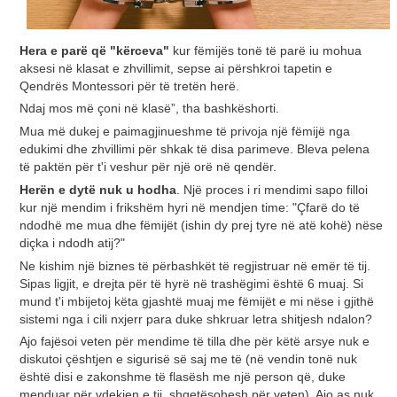
Hera e parë që "kërceva"
kur fëmijës tonë të parë iu mohua
aksesi në klasat e zhvillimit, sepse ai përshkroi tapetin e
Qendrës Montessori për të tretën herë.
Ndaj mos më çoni në klasë”, tha bashkëshorti.
Mua më dukej e paimagjinueshme të privoja një fëmijë nga
edukimi dhe zhvillimi për shkak të disa parimeve. Bleva pelena
të paktën për t'i veshur për një orë në qendër.
Herën e dytë nuk u hodha
. Një proces i ri mendimi sapo filloi
kur një mendim i frikshëm hyri në mendjen time: "Çfarë do të
ndodhë me mua dhe fëmijët (ishin dy prej tyre në atë kohë) nëse
diçka i ndodh atij?"
Ne kishim një biznes të përbashkët të regjistruar në emër të tij.
Sipas ligjit, e drejta për të hyrë në trashëgimi është 6 muaj. Si
mund t'i mbijetoj këta gjashtë muaj me fëmijët e mi nëse i gjithë
sistemi nga i cili nxjerr para duke shkruar letra shitjesh ndalon?
Ajo fajësoi veten për mendime të tilla dhe për këtë arsye nuk e
diskutoi çështjen e sigurisë së saj me të (në vendin tonë nuk
është disi e zakonshme të flasësh me një person që, duke
menduar për vdekjen e tij, shqetësohesh për veten). Ajo as nuk