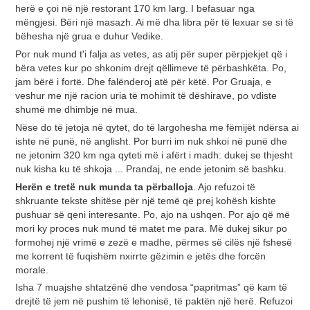
herë e çoi në një restorant 170 km larg. I befasuar nga
mëngjesi. Bëri një masazh. Ai më dha libra për të lexuar se si të
bëhesha një grua e duhur Vedike.
Por nuk mund t'i falja as vetes, as atij për super përpjekjet që i
bëra vetes kur po shkonim drejt qëllimeve të përbashkëta. Po,
jam bërë i fortë. Dhe falënderoj atë për këtë. Por Gruaja, e
veshur me një racion uria të mohimit të dëshirave, po vdiste
shumë me dhimbje në mua.
Nëse do të jetoja në qytet, do të largohesha me fëmijët ndërsa ai
ishte në punë, në anglisht. Por burri im nuk shkoi në punë dhe
ne jetonim 320 km nga qyteti më i afërt i madh: dukej se thjesht
nuk kisha ku të shkoja ... Prandaj, ne ende jetonim së bashku.
Herën e tretë nuk munda ta përballoja
. Ajo refuzoi të
shkruante tekste shitëse për një temë që prej kohësh kishte
pushuar së qeni interesante. Po, ajo na ushqen. Por ajo që më
mori ky proces nuk mund të matet me para. Më dukej sikur po
formohej një vrimë e zezë e madhe, përmes së cilës një fshesë
me korrent të fuqishëm nxirrte gëzimin e jetës dhe forcën
morale.
Isha 7 muajshe shtatzënë dhe vendosa “papritmas” që kam të
drejtë të jem në pushim të lehonisë, të paktën një herë. Refuzoi