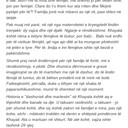
e tille. Burri me la mua dhe femijet, me dhemb jo per veten time,
por per femijet. Cfare do t'u them kur ata rriten dhe fillojnë
pyetjet për të?! Familja jonë nuk mbaroi as një vit, pasi shkoi në
qepje.
Pak muaj më parë, në një nga maternitetet e kryeqytetit lindën
trenjakë: dy vajza dhe një djalë. Ngjarje e rëndësishme. Khayala
është nëna e këtyre fëmijëve të bukur, por babi... Babi nuk erdhi
për të vizituar fëmijët, që nga ajo ditë ai ka munguar plotësisht
në jetën e tyre. Për të, lindja e tre fëmijëve ishte një bezdi e
pakëndshme.
Shumë prej nesh ëndërrojnë për një familje të fortë, më e
rëndësishmja, e plotë. Dhe shumica dërrmuese e grave
imagjinojnë se do të martohen me një të dashur, do të lindin
fëmijë të lumtur, do të bëhen prindërit më të mirë në botë.
Fatkeqësisht, përralla, duke u kthyer në një shaka të
paparashikueshme, mund të shembet në një moment.
Historia e "dashurisë dhe martesës" së Khayala është aq e
thjeshtë dhe banale sa dje. U takuam rastësisht, u takuam - jo
për shumë kohë, dhe siç është zakon në familjet e mira, pas një
kohe, elchi - mblesëri trokitën në derën e shtëpisë prindërore të
Khayali. Ata u martuan në shkurt. Në atë kohë, vajza ishte
tashmë 29 vjeç.