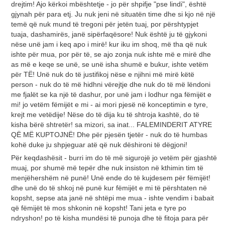
drejtim! Ajo kërkoi mbështetje - jo për shpifje "pse lindi", është
gjynah për para etj. Ju nuk jeni në situatën time dhe si kjo në një
temë që nuk mund të tregoni për jetën tuaj, por përshtypjet
tuaja, dashamirës, ​​janë sipërfaqësore! Nuk është ju të gjykoni
nëse unë jam i keq apo i mirë! kur iku im shoq, më tha që nuk
ishte për mua, por për të, se ajo zonja nuk ishte më e mirë dhe
as më e keqe se unë, se unë isha shumë e bukur, ishte vetëm
për TË! Unë nuk do të justifikoj nëse e njihni më mirë këtë
person - nuk do të më hidhni vërejtje dhe nuk do të më lëndoni
me fjalët se ka një të dashur, por unë jam i lodhur nga fëmijët e
mi! jo vetëm fëmijët e mi - ai mori pjesë në konceptimin e tyre,
krejt me vetëdije! Nëse do të dija ku të shtroja kashtë, do të
kisha bërë shtretër! sa mizori, sa inat... FALEMINDERIT ATYRE
QË MË KUPTOJNË! Dhe për pjesën tjetër - nuk do të humbas
kohë duke ju shpjeguar atë që nuk dëshironi të dëgjoni!
Për keqdashësit - burri im do të më sigurojë jo vetëm për gjashtë
muaj, por shumë më tepër dhe nuk insiston në kthimin tim të
menjëhershëm në punë! Unë ende do të kujdesem për fëmijët!
dhe unë do të shkoj në punë kur fëmijët e mi të përshtaten në
kopsht, sepse ata janë në shtëpi me mua - ishte vendim i babait
që fëmijët të mos shkonin në kopsht! Tani jeta e tyre po
ndryshon! po të kisha mundësi të punoja dhe të fitoja para për