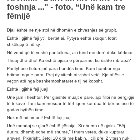
foshnja ..." - foto. “Unë kam tre
fëmijë
Djali është në një stol në dhomën e zhveshjes së grupit.
Është i gjithë faji yt”, bërtet ai. Fytyra është skuqur, lotët
shkëlqejnë në sy.
Në vend që të veshë pantallona, ​​ai i tund me dorë duke kërkuar:
Thuaj-dhe-dhe! Ku është pjesa e përparme, ku është mbrapa?
Pantyhose fluturojnë para hundës time. Kam humbur nga
britmat nga e para. Prej dy vitesh ai vishet vetë. Kjo aftësi e
veçon atë nga bashkëmoshatarët e tij në kopsht.
Është i gjithë faji juaj!
Unë jam i heshtur. Për gjashtë muajt e parë, ajo filloi në përgjigje
të tekave. Tani kam mësuar të tërhiqem kur dua të bërtas ose të
godas bythën time.
Nuk më ndihmoni! Është faji juaj!
Unë mendoj se çfarë është çështja. Si dhemb në gjoks. "Bëj
durim, dhemb edhe më shumë," i them vetes, duke kuptuar
arsyen. Pikërisht. Jetoi 10 ditë me babin, i cili prej 2 vitesh nuk