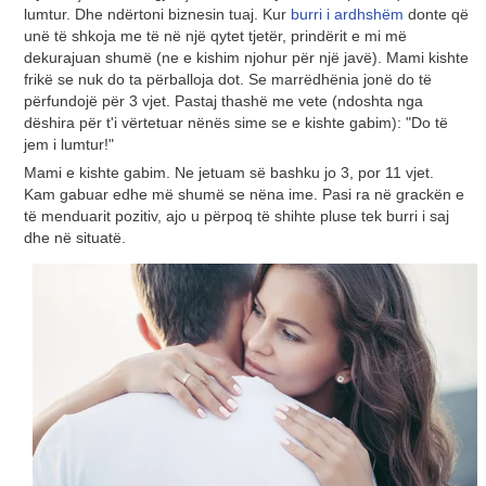
lumtur. Dhe ndërtoni biznesin tuaj. Kur
burri i ardhshëm
donte që
unë të shkoja me të në një qytet tjetër, prindërit e mi më
dekurajuan shumë (ne e kishim njohur për një javë). Mami kishte
frikë se nuk do ta përballoja dot. Se marrëdhënia jonë do të
përfundojë për 3 vjet. Pastaj thashë me vete (ndoshta nga
dëshira për t'i vërtetuar nënës sime se e kishte gabim): "Do të
jem i lumtur!"
Mami e kishte gabim. Ne jetuam së bashku jo 3, por 11 vjet.
Kam gabuar edhe më shumë se nëna ime. Pasi ra në grackën e
të menduarit pozitiv, ajo u përpoq të shihte pluse tek burri i saj
dhe në situatë.