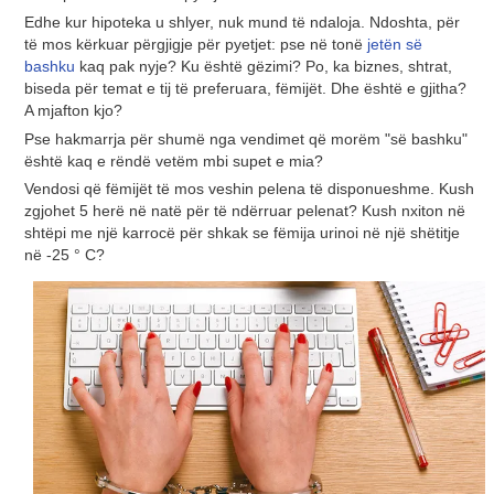
Edhe kur hipoteka u shlyer, nuk mund të ndaloja. Ndoshta, për
të mos kërkuar përgjigje për pyetjet: pse në tonë
jetën së
bashku
kaq pak nyje? Ku është gëzimi? Po, ka biznes, shtrat,
biseda për temat e tij të preferuara, fëmijët. Dhe është e gjitha?
A mjafton kjo?
Pse hakmarrja për shumë nga vendimet që morëm "së bashku"
është kaq e rëndë vetëm mbi supet e mia?
Vendosi që fëmijët të mos veshin pelena të disponueshme. Kush
zgjohet 5 herë në natë për të ndërruar pelenat? Kush nxiton në
shtëpi me një karrocë për shkak se fëmija urinoi në një shëtitje
në -25 ° C?