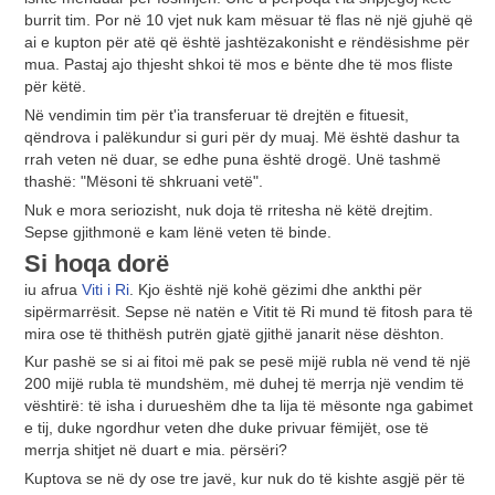
burrit tim. Por në 10 vjet nuk kam mësuar të flas në një gjuhë që
ai e kupton për atë që është jashtëzakonisht e rëndësishme për
mua. Pastaj ajo thjesht shkoi të mos e bënte dhe të mos fliste
për këtë.
Në vendimin tim për t'ia transferuar të drejtën e fituesit,
qëndrova i palëkundur si guri për dy muaj. Më është dashur ta
rrah veten në duar, se edhe puna është drogë. Unë tashmë
thashë: "Mësoni të shkruani vetë".
Nuk e mora seriozisht, nuk doja të rritesha në këtë drejtim.
Sepse gjithmonë e kam lënë veten të binde.
Si hoqa dorë
iu afrua
Viti i Ri
. Kjo është një kohë gëzimi dhe ankthi për
sipërmarrësit. Sepse në natën e Vitit të Ri mund të fitosh para të
mira ose të thithësh putrën gjatë gjithë janarit nëse dështon.
Kur pashë se si ai fitoi më pak se pesë mijë rubla në vend të një
200 mijë rubla të mundshëm, më duhej të merrja një vendim të
vështirë: të isha i durueshëm dhe ta lija të mësonte nga gabimet
e tij, duke ngordhur veten dhe duke privuar fëmijët, ose të
merrja shitjet në duart e mia. përsëri?
Kuptova se në dy ose tre javë, kur nuk do të kishte asgjë për të