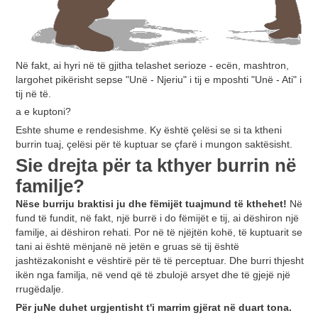
Në fakt, ai hyri në të gjitha telashet serioze - ecën, mashtron,
largohet pikërisht sepse "Unë - Njeriu" i tij e mposhti "Unë - Ati" i
tij në të.
a e kuptoni?
Eshte shume e rendesishme. Ky është çelësi se si ta ktheni
burrin tuaj, çelësi për të kuptuar se çfarë i mungon saktësisht.
Si
e drejta për ta kthyer burrin në
familje?
Nëse burri
ju braktisi ju dhe fëmijët tuaj
mund të kthehet
!
Në
fund të fundit, në fakt, një burrë i do fëmijët e tij, ai dëshiron një
familje, ai dëshiron rehati. Por në të njëjtën kohë, të kuptuarit se
tani ai është mënjanë në jetën e gruas së tij është
jashtëzakonisht e vështirë për të të perceptuar. Dhe burri thjesht
ikën nga familja, në vend që të zbulojë arsyet dhe të gjejë një
rrugëdalje.
Për ju
Ne duhet urgjentisht t'i marrim gjërat në duart tona.