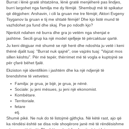
Burrat i lënë gratë shtatzëna, lënë gratë menjëherë pas lindjes,
burri largohet nga familja me dy fëmijë. Shembujt më të spikatur
që dëgjohen: Arshavin, i cili la gruan me tre fëmijë; Aktori Evgeny
Tsyganov la gruan e tij me shtatë fëmijë! Dhe kjo listë mund të
vazhdohet pa fund dhe skaj. Pse po ndodh kjo?
Njerëzit ndahen në burra dhe gra jo vetëm nga shenjat e
jashtme. Secili grup ka një model sjelljeje të përcaktuar qartë.
Ju keni dëgjuar më shumë se një herë dhe ndoshta ju vetë i keni
thënë djalit tuaj: "Burrat nuk qajnë", ose vajzës tuaj: "Vajzat mos
sillen kështu". Për më tepër, thërrimet më të vogla e kuptojnë se
për çfarë bëhet fjalë.
Ekziston një identifikim i jashtëm dhe ka një ndjenjë të
brendshme të vetvetes:
Familja: je grua, je bijë, je grua, je nënë.
Sociale: ju jeni mësues, ju jeni një ekonomist.
Kombëtare.
Territoriale.
fetare
etj.
Shumë pikë. Ne nuk do të listojmë gjithçka. Në këtë rast, ajo që
ka rëndësi është se disa role shoqërore janë më të rëndësishme