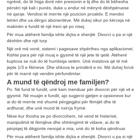
ngrënë, do të hiqja dorë nën presionin e tij dhe do të bëhesha
përsëri një kali i punës, duke u endur në mënyrë dëshpëruese
në qarqe. Vendosi të merrte një pozicion proaktiv. E mendoi
letrën dhe ua dërgoi abonentëve. Më dukej sikur po kërceja në
makinën e fundit të një treni që po nisej.
Për mua atëherë familja ishte diçka e shenjtë. Divorci u pa si një
dështim dhe një turp
Një orë më vonë, sistemi i pagesave shpërtheu nga aplikacionet.
Kishte para për një muaj e gjysmë të një jete të qetë. Atëherë
kuptova se nuk do të humbisja vetëm. Unë insistova që të më
jepte 1/3 e fitimeve. Dhe shkova te prindërit e mi. Më duhej forcë
për të marrë një vendim përfundimtar.
A mund të qëndroj me familjen?
Po. Në fund të fundit, unë kam menduar për divorcin për një vit e
gjysmë. Në muajin e fundit, ajo sugjeroi gjetjen e opsioneve kur
ai do të merrte më shumë përgjegjësi për fëmijët dhe të
ardhurat, dhe unë mund të nxirrja frymë.
Nëse kur thosha se po divorcohem, në vend të histerisë,
manipulimit të fëmijëve dhe shtrëngimit të vidave, ai do të
përpiqej të dëgjonte nevojat e mia, unë do të kisha qëndruar.
Për mua atëherë familja ishte diçka e shenjtë. Divorci u pa si një