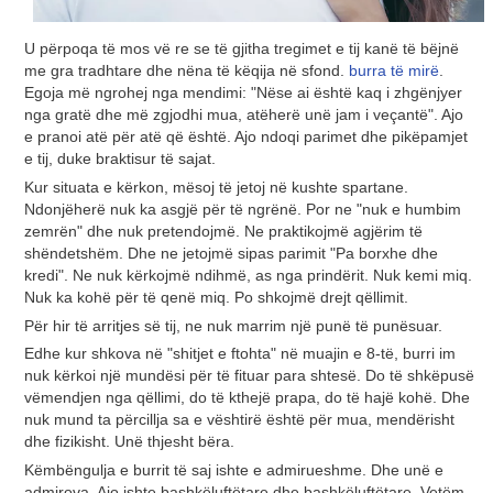
U përpoqa të mos vë re se të gjitha tregimet e tij kanë të bëjnë
me gra tradhtare dhe nëna të këqija në sfond.
burra të mirë
.
Egoja më ngrohej nga mendimi: "Nëse ai është kaq i zhgënjyer
nga gratë dhe më zgjodhi mua, atëherë unë jam i veçantë". Ajo
e pranoi atë për atë që është. Ajo ndoqi parimet dhe pikëpamjet
e tij, duke braktisur të sajat.
Kur situata e kërkon, mësoj të jetoj në kushte spartane.
Ndonjëherë nuk ka asgjë për të ngrënë. Por ne "nuk e humbim
zemrën" dhe nuk pretendojmë. Ne praktikojmë agjërim të
shëndetshëm. Dhe ne jetojmë sipas parimit "Pa borxhe dhe
kredi". Ne nuk kërkojmë ndihmë, as nga prindërit. Nuk kemi miq.
Nuk ka kohë për të qenë miq. Po shkojmë drejt qëllimit.
Për hir të arritjes së tij, ne nuk marrim një punë të punësuar.
Edhe kur shkova në "shitjet e ftohta" në muajin e 8-të, burri im
nuk kërkoi një mundësi për të fituar para shtesë. Do të shkëpusë
vëmendjen nga qëllimi, do të kthejë prapa, do të hajë kohë. Dhe
nuk mund ta përcillja sa e vështirë është për mua, mendërisht
dhe fizikisht. Unë thjesht bëra.
Këmbëngulja e burrit të saj ishte e admirueshme. Dhe unë e
admirova. Ajo ishte bashkëluftëtare dhe bashkëluftëtare. Vetëm