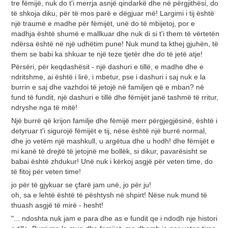
tre fëmijë, nuk do t'i merrja asnjë qindarkë dhe në përgjithësi, do
të shkoja diku, për të mos parë e dëgjuar më! Largimi i tij është
një traumë e madhe për fëmijët, unë do të mbijetoj, por e
madhja është shumë e mallkuar dhe nuk di si t'i them të vërtetën
ndërsa është në një udhëtim pune! Nuk mund ta kthej gjuhën, të
them se babi ka shkuar te një teze tjetër dhe do të jetë atje!
Përsëri, për keqdashësit - një dashuri e tillë, e madhe dhe e
ndritshme, ai është i lirë, i mbetur, pse i dashuri i saj nuk e la
burrin e saj dhe vazhdoi të jetojë në familjen që e mban? në
fund të fundit, një dashuri e tillë dhe fëmijët janë tashmë të rritur,
ndryshe nga të mitë!
Një burrë që krijon familje dhe fëmijë merr përgjegjësinë, është i
detyruar t'i sigurojë fëmijët e tij, nëse është një burrë normal,
dhe jo vetëm një mashkull, u argëtua dhe u hodh! dhe fëmijët e
mi kanë të drejtë të jetojnë me bollëk, si dikur, pavarësisht se
babai është zhdukur! Unë nuk i kërkoj asgjë për veten time, do
të fitoj për veten time!
jo për të gjykuar se çfarë jam unë, jo për ju!
oh, sa e lehtë është të pështysh në shpirt! Nëse nuk mund të
thuash asgjë të mirë - hesht!
"... ndoshta nuk jam e para dhe as e fundit qe i ndodh nje histori