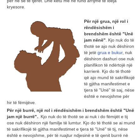
për ne se të tjerët. Dhe këtu më në fund arrijmë te ideja
kryesore.
Për një grua, një rol i
rëndësishëm i
brendshëm është "Unë
jam nënë"
. Kjo nuk do të
thotë se ajo nuk dëshiron
të jetë
grua e bukur
, nuk
dëshiron dashuri ose nuk
planifikon të ndërtojë një
karrierë. Kjo do të thotë
që ajo mund të sakrifikojë
të gjitha manifestimet e
tjera të "Unë" të saj, nëse
është e nevojshme për
hir të fëmijëve.
Për një burrë, një rol i rëndësishëm i brendshëm është "Unë
jam një burrë".
. Kjo nuk do të thotë se ai nuk i do fëmijët e tij
ose nuk dëshiron një familje të lumtur. Kjo do të thotë se ai mund
të sakrifikojë të gjitha manifestimet e tjera të "Unë" të tij, nëse
është e nevojshme, për të ruajtur ndjesinë e të qenit burrë në