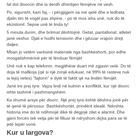
fal dot divorcin dhe ia derdh dhimbjen fëmijëve në vesh.
Po, sigurisht, kam faj, - i përgjigjem sa më qetë dhe e ledhata
djalin tim të vogël pas shpine, - po të mos isha unë, nuk do të
ekzistonit. Sepse unë të linda ty!
5 minuta durim, dhe britmat dështojnë. Getat, pantallonat, atletet
janë veshur. Djali e hodhi tensionin dhe i gëzuar vrapon drejt
daljes.
Mban jo vetëm varësinë materiale nga bashkëshorti, por edhe
mosgatishmërinë për të lënduar fëmijët
Unë nuk e kap telefonin, megjithëse duart më zgjasin vetë. Do të
doja të mallkoja (që si një zonjë edukuar, në 99% të rasteve nuk
ia lejoj vetes) “fajtorin” e dytë të faktit që na lindën fëmijët.
Janë tre prej tyre. Vajza lindi në kulmin e konfliktit, kur një divorc
ishte tashmë i pashmangshëm.
Ka shumë arsye për divorc. Një prej tyre është dëshira jonë për
të qenë të përsosur. Bashkëshortët, prindërit idealë. Ndoshta
historia ime do të ndihmojë dikë të dëgjojë zilet e alarmit. Dhe
gjeni forcën tek vetja për të filluar të ndryshoni diçka para se të
jetë tepër vonë.
Kur u largova?