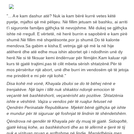
"... A e kam dashur atë? Nuk ia kam bërë kurrë vetes këtë
pyetje, mjaftoi që më pëlqeu. Në fillim jetuam së bashku, ai arriti
t'i siguronte familjes gjithçka të nevojshme. Më dukej se gjithçka
ishte në rregull. E vërtetë, në herë burrin e sapobërë e kam pirë
shumë.Në fillim më shqetësonte,por jo shumë.Do të kalonte
mendova.Sa gabim e kisha.E vetmja gjë që më la në hije
atëherë dhe atë edhe mua ishin abortet që i ndodhnin unë dy
herë.Ne si të fiksuar kemi ëndërruar për fëmijën.Kam kaluar një
kurs të gjatë trajtimi,pas të cilit mbeta sërish shtatzënë.Për të
mos përsëritur një abort, unë dhe burri im vendosëm që të jetoja
me prindërit e mi për një kohë."
Disa kohë më vonë, Khayala zbuloi se do të bëhej nënë e
trenjakëve. Një lajm i tillë nuk shkaktoi ndonjë emocion të
veçantë tek bashkëshorti, veçanërisht ato pozitive. Shtatzënia
ishte e vështirë. Vajza u vendos për të ruajtur fetuset në
Qendrën Perinatale Republikane. Mjekët bënë gjithçka që ishte
e mundur për të siguruar që foshnjat të lindnin të shëndetshëm.
Qëndrova në qendër të Khayala për dy muaj të gjatë. Sidoqoftë,
gjatë kësaj kohe, as bashkëshorti dhe as të afërmit e tjerë të tij
nuk e vizituan gruan e ardhshme në lindje. Marrëdhënia mes