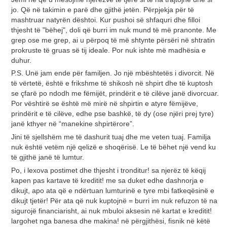
jo. Që në takimin e parë dhe gjithë jetën. Përpjekja për të
mashtruar natyrën dështoi. Kur pushoi së shfaquri dhe filloi
thjesht të "bëhej", doli që burri im nuk mund të më pranonte. Me
grep ose me grep, ai u përpoq të më shtynte përsëri në shtratin
prokruste të gruas së tij ideale. Por nuk ishte më madhësia e
duhur.
P.S. Unë jam ende për familjen. Jo një mbështetës i divorcit. Në
të vërtetë, është e frikshme të shikosh në shpirt dhe të kuptosh
se çfarë po ndodh me fëmijët, prindërit e të cilëve janë divorcuar.
Por vështirë se është më mirë në shpirtin e atyre fëmijëve,
prindërit e të cilëve, edhe pse bashkë, të dy (ose njëri prej tyre)
janë kthyer në “manekine shpirtërore”.
Jini të sjellshëm me të dashurit tuaj dhe me veten tuaj. Familja
nuk është vetëm një qelizë e shoqërisë. Le të bëhet një vend ku
të gjithë janë të lumtur.
Po, i lexova postimet dhe thjesht i tronditur! sa njerëz të këqij
kapen pas kartave të kreditit! me sa duket edhe dashnorja e
dikujt, apo ata që e ndërtuan lumturinë e tyre mbi fatkeqësinë e
dikujt tjetër! Për ata që nuk kuptojnë = burri im nuk refuzon të na
sigurojë financiarisht, ai nuk mbuloi aksesin në kartat e kreditit!
largohet nga banesa dhe makina! në përgjithësi, fisnik në këtë