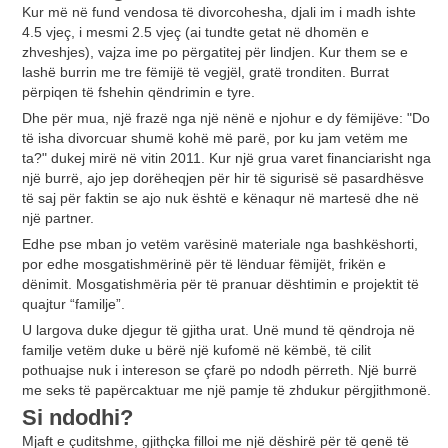
Kur më në fund vendosa të divorcohesha, djali im i madh ishte
4.5 vjeç, i mesmi 2.5 vjeç (ai tundte getat në dhomën e
zhveshjes), vajza ime po përgatitej për lindjen. Kur them se e
lashë burrin me tre fëmijë të vegjël, gratë tronditen. Burrat
përpiqen të fshehin qëndrimin e tyre.
Dhe për mua, një frazë nga një nënë e njohur e dy fëmijëve: "Do
të isha divorcuar shumë kohë më parë, por ku jam vetëm me
ta?" dukej mirë në vitin 2011. Kur një grua varet financiarisht nga
një burrë, ajo jep dorëheqjen për hir të sigurisë së pasardhësve
të saj për faktin se ajo nuk është e kënaqur në martesë dhe në
një partner.
Edhe pse mban jo vetëm varësinë materiale nga bashkëshorti,
por edhe mosgatishmërinë për të lënduar fëmijët, frikën e
dënimit. Mosgatishmëria për të pranuar dështimin e projektit të
quajtur “familje”.
U largova duke djegur të gjitha urat. Unë mund të qëndroja në
familje vetëm duke u bërë një kufomë në këmbë, të cilit
pothuajse nuk i intereson se çfarë po ndodh përreth. Një burrë
me seks të papërcaktuar me një pamje të zhdukur përgjithmonë.
Si ndodhi?
Mjaft e çuditshme, gjithçka filloi me një dëshirë për të qenë të