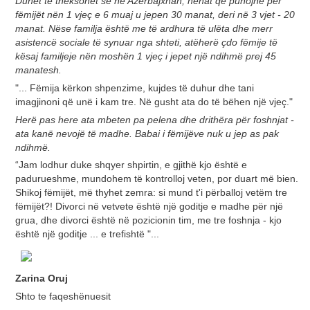
Duhet të theksohet se në Azerbajxhan, nënat që punojnë për
fëmijët nën 1 vjeç e 6 muaj u jepen 30 manat, deri në 3 vjet - 20
manat. Nëse familja është me të ardhura të ulëta dhe merr
asistencë sociale të synuar nga shteti, atëherë çdo fëmije të
kësaj familjeje nën moshën 1 vjeç i jepet një ndihmë prej 45
manatesh.
"... Fëmija kërkon shpenzime, kujdes të duhur dhe tani
imagjinoni që unë i kam tre. Në gusht ata do të bëhen një vjeç."
Herë pas here ata mbeten pa pelena dhe drithëra për foshnjat -
ata kanë nevojë të madhe. Babai i fëmijëve nuk u jep as pak
ndihmë.
“Jam lodhur duke shqyer shpirtin, e gjithë kjo është e
padurueshme, mundohem të kontrolloj veten, por duart më bien.
Shikoj fëmijët, më thyhet zemra: si mund t'i përballoj vetëm tre
fëmijët?! Divorci në vetvete është një goditje e madhe për një
grua, dhe divorci është në pozicionin tim, me tre foshnja - kjo
është një goditje ... e trefishtë "...
Zarina Oruj
Shto te faqeshënuesit