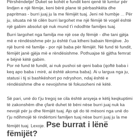
Përshëndetje! Duket se kohët e fundit keni qenë të lumtur për
lindjen e një fëmije, keni bërë plane të përbashkëta dhe
papritmas - burri juaj ju la me fëmijët tuaj. Jeni në humbje ... Për
ju, situata në të cilën burri largohet me një fëmijë të vogël është
një gabim absolut që nuk mund t'i ndodhte familjes tuaj.
Burri largohet nga familja me një ose dy fëmijë - dhe tani gjëja
më e rëndësishme për ju është t'ua ktheni babain fëmijëve. Jo
një burrë në familje - por një baba për fëmijët. Në fund të fundit,
fëmijët janë gjëja më e rëndësishme. Pothuajse të gjitha femrat
e bëjnë këtë gabim.
Por në fund të fundit, ai nuk pushoi së qeni baba (qoftë baba i
keq apo baba i mirë, ai është akoma baba). Ai u largua nga ju,
statusi i tij si bashkëshort po ndryshon, ndaj është e
rëndësishme dhe e nevojshme të fokusoheni në këtë.
Së pari, unë do t'ju tregoj se cila është arsyeja e këtij keqkuptimi
të zakonshëm dhe çfarë duhet të bëni nëse burri juaj nuk ka
nevojë për ju dhe fëmijët tuaj. Ajo që do të mësoni nga unë do
t'ju ndihmojë të rindërtoni familjen tuaj nëse burri juaj ju la me
Pse burrat i lënë
fëmijët tuaj. Lexoje.
fëmijët?