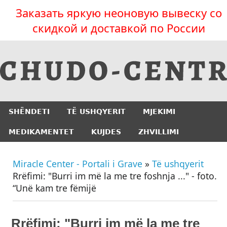
Заказать яркую неоновую вывеску со
скидкой и доставкой по России
SHËNDETI
TË USHQYERIT
MJEKIMI
MEDIKAMENTET
KUJDES
ZHVILLIMI
Miracle Center - Portali i Grave
»
Të ushqyerit
Rrëfimi: "Burri im më la me tre foshnja ..." - foto.
“Unë kam tre fëmijë
Rrëfimi: "Burri im më la me tre