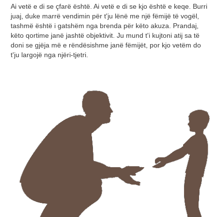
Ai vetë e di se çfarë është. Ai vetë e di se kjo është e keqe. Burri
juaj, duke marrë vendimin për t'ju lënë me një fëmijë të vogël,
tashmë është i gatshëm nga brenda për këto akuza. Prandaj,
këto qortime janë jashtë objektivit. Ju mund t'i kujtoni atij sa të
doni se gjëja më e rëndësishme janë fëmijët, por kjo vetëm do
t'ju largojë nga njëri-tjetri.