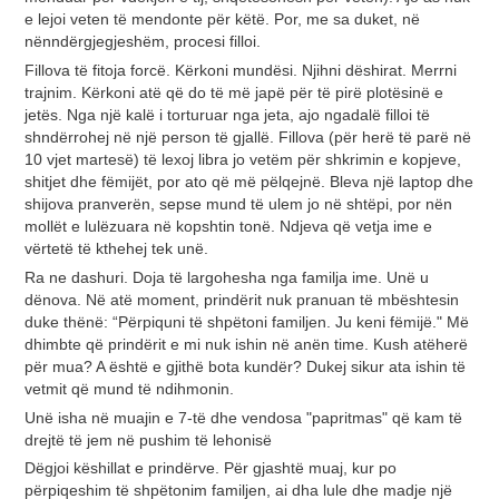
e lejoi veten të mendonte për këtë. Por, me sa duket, në
nënndërgjegjeshëm, procesi filloi.
Fillova të fitoja forcë. Kërkoni mundësi. Njihni dëshirat. Merrni
trajnim. Kërkoni atë që do të më japë për të pirë plotësinë e
jetës. Nga një kalë i torturuar nga jeta, ajo ngadalë filloi të
shndërrohej në një person të gjallë. Fillova (për herë të parë në
10 vjet martesë) të lexoj libra jo vetëm për shkrimin e kopjeve,
shitjet dhe fëmijët, por ato që më pëlqejnë. Bleva një laptop dhe
shijova pranverën, sepse mund të ulem jo në shtëpi, por nën
mollët e lulëzuara në kopshtin tonë. Ndjeva që vetja ime e
vërtetë të kthehej tek unë.
Ra ne dashuri. Doja të largohesha nga familja ime. Unë u
dënova. Në atë moment, prindërit nuk pranuan të mbështesin
duke thënë: “Përpiquni të shpëtoni familjen. Ju keni fëmijë." Më
dhimbte që prindërit e mi nuk ishin në anën time. Kush atëherë
për mua? A është e gjithë bota kundër? Dukej sikur ata ishin të
vetmit që mund të ndihmonin.
Unë isha në muajin e 7-të dhe vendosa "papritmas" që kam të
drejtë të jem në pushim të lehonisë
Dëgjoi këshillat e prindërve. Për gjashtë muaj, kur po
përpiqeshim të shpëtonim familjen, ai dha lule dhe madje një