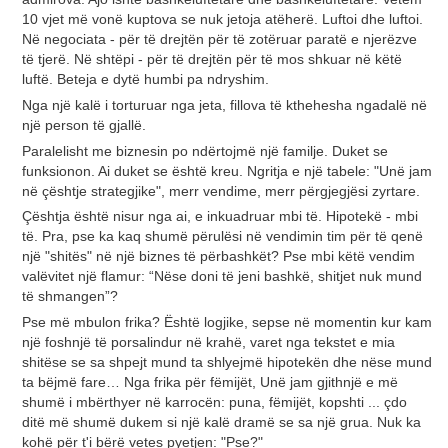
10 vjet më vonë kuptova se nuk jetoja atëherë. Luftoi dhe luftoi.
Në negociata - për të drejtën për të zotëruar paratë e njerëzve
të tjerë. Në shtëpi - për të drejtën për të mos shkuar në këtë
luftë. Beteja e dytë humbi pa ndryshim.
Nga një kalë i torturuar nga jeta, fillova të kthehesha ngadalë në
një person të gjallë.
Paralelisht me biznesin po ndërtojmë një familje. Duket se
funksionon. Ai duket se është kreu. Ngritja e një tabele: "Unë jam
në çështje strategjike", merr vendime, merr përgjegjësi zyrtare.
Çështja është nisur nga ai, e inkuadruar mbi të. Hipotekë - mbi
të. Pra, pse ka kaq shumë përulësi në vendimin tim për të qenë
një "shitës" në një biznes të përbashkët? Pse mbi këtë vendim
valëvitet një flamur: “Nëse doni të jeni bashkë, shitjet nuk mund
të shmangen”?
Pse më mbulon frika? Është logjike, sepse në momentin kur kam
një foshnjë të porsalindur në krahë, varet nga tekstet e mia
shitëse se sa shpejt mund ta shlyejmë hipotekën dhe nëse mund
ta bëjmë fare… Nga frika për fëmijët, Unë jam gjithnjë e më
shumë i mbërthyer në karrocën: puna, fëmijët, kopshti ... çdo
ditë më shumë dukem si një kalë dramë se sa një grua. Nuk ka
kohë për t'i bërë vetes pyetjen: "Pse?"