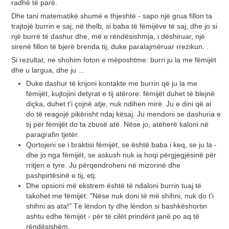
radhë të parë.
Dhe tani matematikë shumë e thjeshtë - sapo një grua fillon ta
trajtojë burrin e saj, në thelb, si baba të fëmijëve të saj, dhe jo si
një burrë të dashur dhe, më e rëndësishmja, i dëshiruar, një
sirenë fillon të bjerë brenda tij, duke paralajmëruar rrezikun. .
Si rezultat, ne shohim foton e mëposhtme: burri ju la me fëmijët
dhe u largua, dhe ju ...
Duke dashur të krijoni kontakte me burrin që ju la me
fëmijët, kujtojini detyrat e tij atërore: fëmijët duhet të blejnë
diçka, duhet t'i çojnë atje, nuk ndihen mirë. Ju e dini që ai
do të reagojë pikërisht ndaj kësaj. Ju mendoni se dashuria e
tij për fëmijët do ta zbusë atë. Nëse jo, atëherë kaloni në
paragrafin tjetër.
Qortojeni se i braktisi fëmijët, se është baba i keq, se ju la -
dhe jo nga fëmijët, se askush nuk ia hoqi përgjegjësinë për
rritjen e tyre. Ju përqendroheni në mizorinë dhe
pashpirtësinë e tij, etj.
Dhe opsioni më ekstrem është të ndaloni burrin tuaj të
takohet me fëmijët: "Nëse nuk doni të më shihni, nuk do t'i
shihni as ata!" Të lëndon ty dhe lëndon si bashkëshortin
ashtu edhe fëmijët - për të cilët prindërit janë po aq të
rëndësishëm.