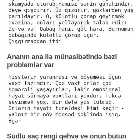
skamyada oturub.Hamısı sənin günahındır,
deyə qışqırır. Üz qızarır, gözlərdən yaş
parıldayır. O, külotlu çorap geyinmək
əvəzinə, onları yelləyərək tələb edir:
De-və-və! Qabaq hanı, göt hara, Burnumun
qabağında külotlu çorap uçur.
Qışqırmaqdan itdi
Ananın ana ilə münasibətində bəzi
problemlər var
Hisslərin yaranması və böyüməsi üçün
vaxt lazımdır. Çox vaxt onlar çox
səmərəli yaşayırlar, lakin emosional
həyat sürməyə vaxtları yoxdur. Təkcə
sevinmək yox, bir dəfə yas tutmaq.
Onların həyatı tuneldəki kimi keçir -
yalnız bir növ məqsəd şəklində işıq.
Əgər
Südlü saç rəngi qəhvə və onun bütün