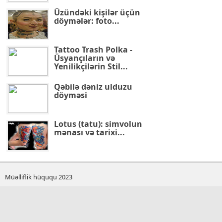
Üzündəki kişilər üçün
döymələr: foto...
Tattoo Trash Polka -
Üsyançıların və
Yenilikçilərin Stil...
Qəbilə dəniz ulduzu
döyməsi
Lotus (tatu): simvolun
mənası və tarixi...
Müəlliflik hüququ 2023