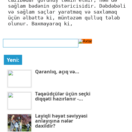
cazibədar görünüş təmin etmir, həm də
sağlam bədənin göstəricisidir. Dəbdəbəli
və sağlam saçlar yaratmaq və saxlamaq
üçün əlbəttə ki, müntəzəm qulluq tələb
olunur. Baxmayaraq ki,
Yeni:
Qaranlıq, açıq və...
Təqaüdçülər üçün seçki
diqqəti hazırlanır -...
Layiqli həyat səviyyəsi
anlayışına nələr
daxildir?