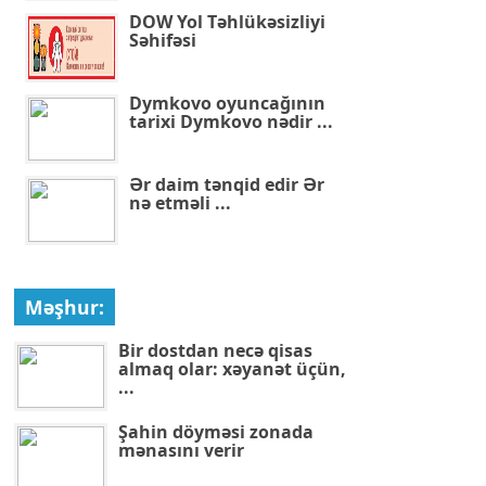
DOW Yol Təhlükəsizliyi
Səhifəsi
Dymkovo oyuncağının
tarixi Dymkovo nədir ...
Ər daim tənqid edir Ər
nə etməli ...
Məşhur:
Bir dostdan necə qisas
almaq olar: xəyanət üçün,
...
Şahin döyməsi zonada
mənasını verir