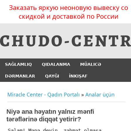
Заказать яркую неоновую вывеску со
скидкой и доставкой по России
SAĞLAMLIQ
QIDALANMA
MÜALICƏ
DƏRMANLAR
QAYĞI
İNKIŞAF
Miracle Center - Qadın Portalı
»
Analar üçün
Niyə ana həyatın yalnız mənfi
tərəflərinə diqqət yetirir?
Salam! Mənə deyin, zəhmət olmasa,