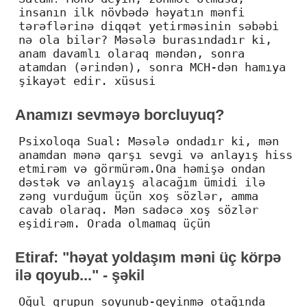
insanın ilk növbədə həyatın mənfi
tərəflərinə diqqət yetirməsinin səbəbi
nə ola bilər? Məsələ burasındadır ki,
anam davamlı olaraq məndən, sonra
atamdan (ərindən), sonra MCH-dən hamıya
şikayət edir. xüsusi
Anamızı sevməyə borcluyuq?
Psixoloqa Sual: Məsələ ondadır ki, mən
anamdan mənə qarşı sevgi və anlayış hiss
etmirəm və görmürəm.Ona həmişə ondan
dəstək və anlayış alacağım ümidi ilə
zəng vurduğum üçün xoş sözlər, amma
cavab olaraq. Mən sadəcə xoş sözlər
eşidirəm. Orada olmamaq üçün
Etiraf: "həyat yoldaşım məni üç körpə
ilə qoyub..." - şəkil
Oğul qrupun soyunub-geyinmə otağında