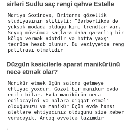
sirləri Südlü saç rəngi qəhvə Estelle
Mariya Sozinova, Britanna gözəllik
studiyasının stilisti: “Bərbərlikdə də
yüksək modada olduğu kimi trendlər var.
Soyuq mövsümdə saçlara daha qaranlıq bir
kölgə vermək adətdir və hətta yaxşı
təcrübə hesab olunur. Bu vəziyyətdə rəng
palitrası olmalıdır
Düzgün kəsicilərlə aparat manikürünü
necə etmək olar?
Manikür etmək üçün salona getməyə
ehtiyac yoxdur. Gözəl bir manikür evdə
edilə bilər. Evdə manikürün necə
ediləcəyini və nələrə diqqət etməli
olduğunuzu və manikür üçün evdə hansı
alətlərə ehtiyacınız olduğunu sizə xəbər
verəcəyik. Ancaq əvvəlcə lazımdır