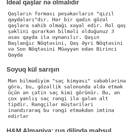
İdeal qaşlar nə olmalıdır
Qaşların forması peşəkarların "qızıl
qaydaları"dır. Hər bir qadın gözəl
qaşlara sahib olmağı xəyal edir. Rol qaş
şəklini qurarkən bilməli olduğunuz 3
əsas qayda ilə oynanılır. Qaşın
Başlanğıc Nöqtəsini, Qaş Əyri Nöqtəsini
və Son Nöqtəsini Müəyyən edən Birinci
Qayda
Soyuq kül sarışın
Mən bilmədiyim "saç kimyası" səbəblərinə
görə, bu, gözəllik salonunda əldə etmək
üçün ən çətin saç kimi görünür. Bu, ən
çox yanlış saç rəngi ilə gələn alt
tipdir. Rəngçilər müştəriləri
inandıraraq bu rəngi etməkdən imtina
edirlər
H&M Almaniya: rus dilində məhsul