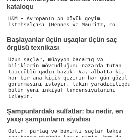
kataloqu
H&M - Avropanın ən böyük geyim
istehsalçısı (Hennes və Mauritz, co
Başlayanlar üçün uşaqlar üçün saç
örgüsü texnikası
Uzun saçlar, müəyyən bacarıq və
biliklərin mövcudluğunu nəzərdə tutan
təəccüblü qadın bəzək. Və, əlbəttə ki,
hər bir ana kiçik qızının hər gün gözəl
görünməsini istəyir, lakin yaradıcılıqda
bütün yeni inkişaf tendensiyalarını
izləyin.
Şampunlardakı sulfatlar: bu nədir, ən
yaxşı şampunların siyahısı
Qalın, parlaq və baxımlı saçlar təkcə