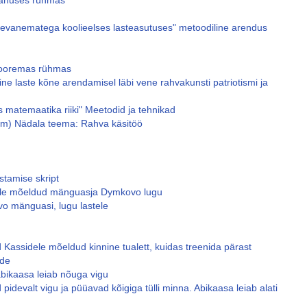
vanuses rühmas
tevanematega koolieelses lasteasutuses" metoodiline arendus
nooremas rühmas
ne laste kõne arendamisel läbi vene rahvakunsti patriotismi ja
s matemaatika riiki" Meetodid ja tehnikad
hm) Nädala teema: Rahva käsitöö
stamise skript
ele mõeldud mänguasja Dymkovo lugu
 mänguasi, lugu lastele
 Kassidele mõeldud kinnine tualett, kuidas treenida pärast
õde
 abikaasa leiab nõuga vigu
pidevalt vigu ja püüavad kõigiga tülli minna. Abikaasa leiab alati