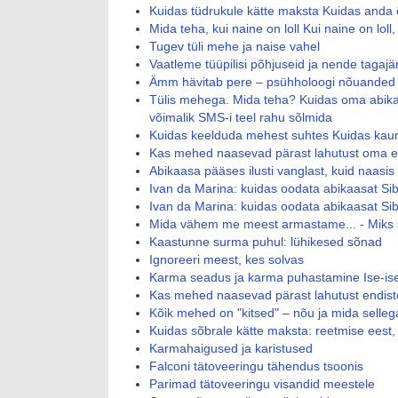
Kuidas tüdrukule kätte maksta Kuidas anda 
Mida teha, kui naine on loll Kui naine on loll
Tugev tüli mehe ja naise vahel
Vaatleme tüüpilisi põhjuseid ja nende tagajä
Ämm hävitab pere – psühholoogi nõuanded
Tülis mehega. Mida teha? Kuidas oma abik
võimalik SMS-i teel rahu sõlmida
Kuidas keelduda mehest suhtes Kuidas kaun
Kas mehed naasevad pärast lahutust oma en
Abikaasa pääses ilusti vanglast, kuid naasis 
Ivan da Marina: kuidas oodata abikaasat Si
Ivan da Marina: kuidas oodata abikaasat Sib
Mida vähem me meest armastame... - Miks 
Kaastunne surma puhul: lühikesed sõnad
Ignoreeri meest, kes solvas
Karma seadus ja karma puhastamine Ise-is
Kas mehed naasevad pärast lahutust endiste
Kõik mehed on "kitsed" – nõu ja mida selle
Kuidas sõbrale kätte maksta: reetmise eest, 
Karmahaigused ja karistused
Falconi tätoveeringu tähendus tsoonis
Parimad tätoveeringu visandid meestele