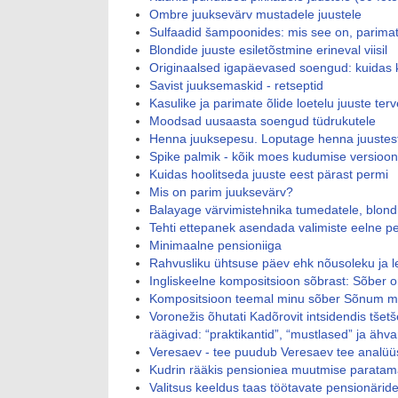
Ombre juuksevärv mustadele juustele
Sulfaadid šampoonides: mis see on, parima
Blondide juuste esiletõstmine erineval viisil
Originaalsed igapäevased soengud: kuidas kii
Savist juuksemaskid - retseptid
Kasulike ja parimate õlide loetelu juuste t
Moodsad uusaasta soengud tüdrukutele
Henna juuksepesu. Loputage henna juustest
Spike palmik - kõik moes kudumise versioon
Kuidas hoolitseda juuste eest pärast permi
Mis on parim juuksevärv?
Balayage värvimistehnika tumedatele, blondi
Tehti ettepanek asendada valimiste eelne 
Minimaalne pensioniiga
Rahvusliku ühtsuse päev ehk nõusoleku ja 
Ingliskeelne kompositsioon sõbrast: Sõber on
Kompositsioon teemal minu sõber Sõnum m
Voronežis õhutati Kadõrovit intsidendis tšet
räägivad: “praktikantid”, “mustlased” ja ähva
Veresaev - tee puudub Veresaev tee analü
Kudrin rääkis pensioniea muutmise paratama
Valitsus keeldus taas töötavate pensionärid