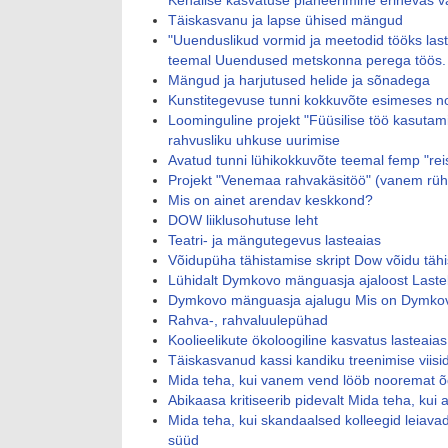
Kehalise kasvatuse planeerimine erinevas 
Täiskasvanu ja lapse ühised mängud
"Uuenduslikud vormid ja meetodid tööks las
teemal Uuendused metskonna perega töös.
Mängud ja harjutused helide ja sõnadega
Kunstitegevuse tunni kokkuvõte esimeses 
Loominguline projekt "Füüsilise töö kasutami
rahvusliku uhkuse uurimise
Avatud tunni lühikokkuvõte teemal femp "rei
Projekt "Venemaa rahvakäsitöö" (vanem rü
Mis on ainet arendav keskkond?
DOW liiklusohutuse leht
Teatri- ja mängutegevus lasteaias
Võidupüha tähistamise skript Dow võidu tähi
Lühidalt Dymkovo mänguasja ajaloost Last
Dymkovo mänguasja ajalugu Mis on Dymkovo
Rahva-, rahvaluulepühad
Koolieelikute ökoloogiline kasvatus lasteaias
Täiskasvanud kassi kandiku treenimise viisid
Mida teha, kui vanem vend lööb nooremat 
Abikaasa kritiseerib pidevalt Mida teha, kui
Mida teha, kui skandaalsed kolleegid leiavad 
süüd