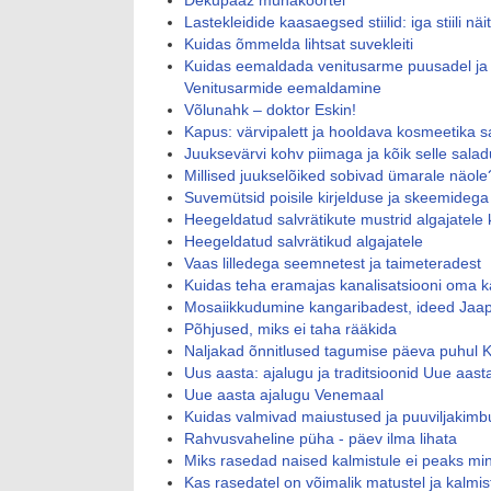
Dekupaaž munakoortel
Lastekleidide kaasaegsed stiilid: iga stiili näi
Kuidas õmmelda lihtsat suvekleiti
Kuidas eemaldada venitusarme puusadel ja 
Venitusarmide eemaldamine
Võlunahk – doktor Eskin!
Kapus: värvipalett ja hooldava kosmeetika s
Juuksevärvi kohv piimaga ja kõik selle sala
Millised juukselõiked sobivad ümarale näole
Suvemütsid poisile kirjelduse ja skeemidega
Heegeldatud salvrätikute mustrid algajatele 
Heegeldatud salvrätikud algajatele
Vaas lilledega seemnetest ja taimeteradest
Kuidas teha eramajas kanalisatsiooni oma k
Mosaiikkudumine kangaribadest, ideed Jaapa
Põhjused, miks ei taha rääkida
Naljakad õnnitlused tagumise päeva puhul 
Uus aasta: ajalugu ja traditsioonid Uue aas
Uue aasta ajalugu Venemaal
Kuidas valmivad maiustused ja puuviljakimb
Rahvusvaheline püha - päev ilma lihata
Miks rasedad naised kalmistule ei peaks m
Kas rasedatel on võimalik matustel ja kalmis