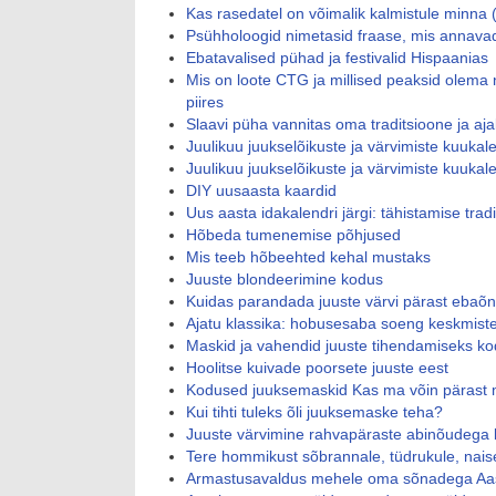
Kas rasedatel on võimalik kalmistule minna 
Psühholoogid nimetasid fraase, mis annava
Ebatavalised pühad ja festivalid Hispaanias
Mis on loote CTG ja millised peaksid olema
piires
Slaavi püha vannitas oma traditsioone ja aj
Juulikuu juukselõikuste ja värvimiste kuukal
Juulikuu juukselõikuste ja värvimiste kuukal
DIY uusaasta kaardid
Uus aasta idakalendri järgi: tähistamise trad
Hõbeda tumenemise põhjused
Mis teeb hõbeehted kehal mustaks
Juuste blondeerimine kodus
Kuidas parandada juuste värvi pärast ebaõn
Ajatu klassika: hobusesaba soeng keskmistel
Maskid ja vahendid juuste tihendamiseks k
Hoolitse kuivade poorsete juuste eest
Kodused juuksemaskid Kas ma võin pärast m
Kui tihti tuleks õli juuksemaske teha?
Juuste värvimine rahvapäraste abinõudega 
Tere hommikust sõbrannale, tüdrukule, nais
Armastusavaldus mehele oma sõnadega Aas