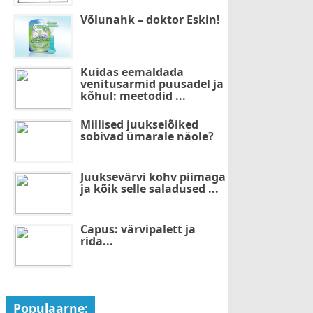
Võlunahk – doktor Eskin!
Kuidas eemaldada
venitusarmid puusadel ja
kõhul: meetodid ...
Millised juukselõiked
sobivad ümarale näole?
Juuksevärvi kohv piimaga
ja kõik selle saladused ...
Capus: värvipalett ja
rida...
Populaarne: