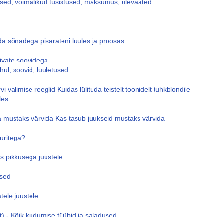
sed, võimalikud tüsistused, maksumus, ülevaated
a sõnadega pisarateni luules ja proosas
divate soovidega
ul, soovid, luuletused
 valimise reeglid Kuidas lülituda teistelt toonidelt tuhkblondile
les
ga mustaks värvida Kas tasub juukseid mustaks värvida
kuritega?
s pikkusega juustele
used
tele juustele
t) - Kõik kudumise tüübid ja saladused