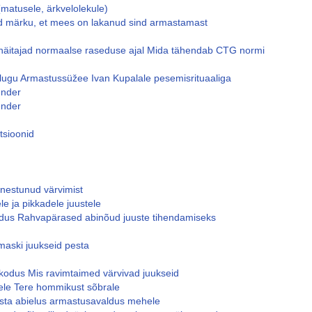
(matusele, ärkvelolekule)
d märku, et mees on lakanud sind armastamast
 näitajad normaalse raseduse ajal Mida tähendab CTG normi
alugu Armastussüžee Ivan Kupalale pesemisrituaaliga
ender
ender
itsioonid
nestunud värvimist
e ja pikkadele juustele
odus Rahvapärased abinõud juuste tihendamiseks
aski juukseid pesta
kodus Mis ravimtaimed värvivad juukseid
ele Tere hommikust sõbrale
ta abielus armastusavaldus mehele