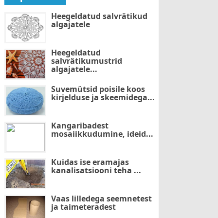
Heegeldatud salvrätikud
algajatele
Heegeldatud
salvrätikumustrid
algajatele...
Suvemütsid poisile koos
kirjelduse ja skeemidega...
Kangaribadest
mosaiikkudumine, ideid...
Kuidas ise eramajas
kanalisatsiooni teha ...
Vaas lilledega seemnetest
ja taimeteradest