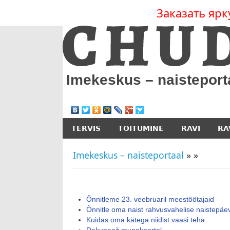
Заказать ярк
Imekeskus – naisteport
TERVIS
TOITUMINE
RAVI
RA
Imekeskus – naisteportaal
»
»
Õnnitleme 23. veebruaril meestöötajaid
Õnnitle oma naist rahvusvahelise naistepäe
Kuidas oma kätega niidist vaasi teha