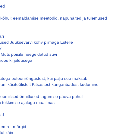
ted
kõhul: eemaldamise meetodid, näpunäited ja tulemused
ari
dused Juuksevärvi kohv piimaga Estelle
?
 Müts poisile heegeldatud suvi
koos kirjeldusega
ätega betoonrõngastest, kui palju see maksab
ni käsitöölistelt Kitsastest kangaribadest kudumine
Koomilised õnnitlused tagumise päeva puhul
ta tekkimise ajalugu maailmas
ud
inema - märgid
tul käia