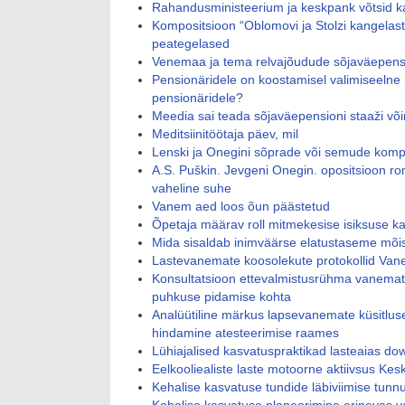
Rahandusministeerium ja keskpank võtsid k
Kompositsioon “Oblomovi ja Stolzi kangelas
peategelased
Venemaa ja tema relvajõudude sõjaväepens
Pensionäridele on koostamisel valimiseelne n
pensionäridele?
Meedia sai teada sõjaväepensioni staaži võ
Meditsiinitöötaja päev, mil
Lenski ja Onegini sõprade või semude komp
A.S. Puškin. Jevgeni Onegin. opositsioon ro
vaheline suhe
Vanem aed loos õun päästetud
Õpetaja määrav roll mitmekesise isiksuse ka
Mida sisaldab inimväärse elatustaseme mõi
Lastevanemate koosolekute protokollid Va
Konsultatsioon ettevalmistusrühma vanemate
puhkuse pidamise kohta
Analüütiline märkus lapsevanemate küsitluse
hindamine atesteerimise raames
Lühiajalised kasvatuspraktikad lasteaias d
Eelkooliealiste laste motoorne aktiivsus Ke
Kehalise kasvatuse tundide läbiviimise tunnu