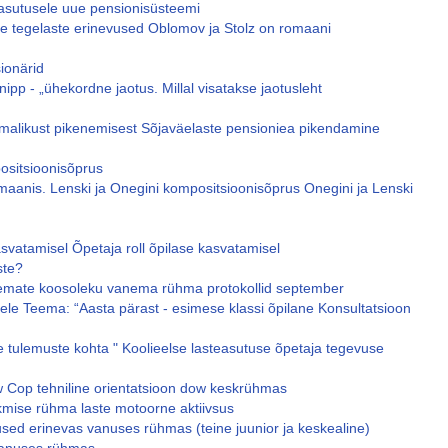
asutusele uue pensionisüsteemi
te tegelaste erinevused Oblomov ja Stolz on romaani
ionärid
ipp - „ühekordne jaotus. Millal visatakse jaotusleht
imalikust pikenemisest Sõjaväelaste pensioniea pikendamine
ositsioonisõprus
maanis. Lenski ja Onegini kompositsioonisõprus Onegini ja Lenski
svatamisel Õpetaja roll õpilase kasvatamisel
ste?
nemate koosoleku vanema rühma protokollid september
le Teema: “Aasta pärast - esimese klassi õpilane Konsultatsioon
 tulemuste kohta " Koolieelse lasteasutuse õpetaja tegevuse
ow Cop tehniline orientatsioon dow keskrühmas
skmise rühma laste motoorne aktiivsus
sed erinevas vanuses rühmas (teine ​​juunior ja keskealine)