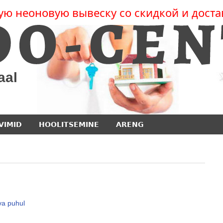
ую неоновую вывеску со скидкой и доста
aal
VIMID
HOOLITSEMINE
ARENG
va puhul