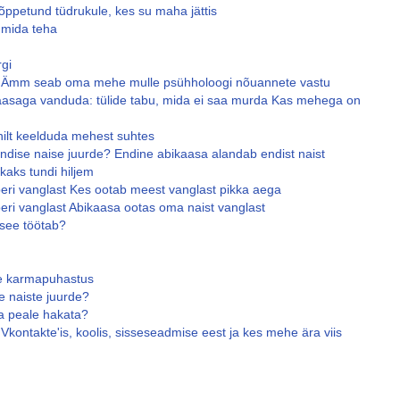
õppetund tüdrukule, kes su maha jättis
, mida teha
rgi
 Ämm seab oma mehe mulle psühholoogi nõuannete vastu
aasaga vanduda: tülide tabu, mida ei saa murda Kas mehega on
ilt keelduda mehest suhtes
dise naise juurde? Endine abikaasa alandab endist naist
kaks tundi hiljem
beri vanglast Kes ootab meest vanglast pikka aega
eri vanglast Abikaasa ootas oma naist vanglast
see töötab?
e karmapuhastus
 naiste juurde?
ga peale hakata?
Vkontakte'is, koolis, sisseseadmise eest ja kes mehe ära viis