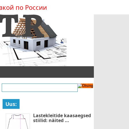
вкой по России
Uus:
Lastekleitide kaasaegsed
stiilid: näited ...