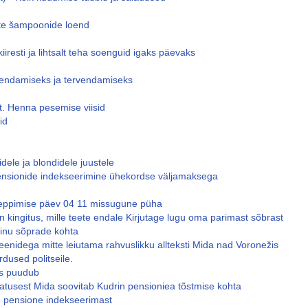
te šampoonide loend
resti ja lihtsalt teha soenguid igaks päevaks
ervendamiseks ja tervendamiseks
. Henna pesemise viisid
id
dele ja blondidele juustele
pensionide indekseerimine ühekordse väljamaksega
leppimise päev 04 11 missugune püha
 kingitus, mille teete endale Kirjutage lugu oma parimast sõbrast
inu sõprade kohta
šeenidega mitte leiutama rahvuslikku allteksti Mida nad Voronežis
rdused politseile.
üs puudub
tusest Mida soovitab Kudrin pensioniea tõstmise kohta
e pensione indekseerimast