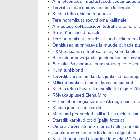
Amniotsentees - näidustused, vastunäidustu
Tervist ja heaolu soovides teie kallimale
Kuidas teha abieluettepanekut
Tere hommikust soovid oma kallimale
Armastuse deklaratsioon tüdrukule tema end
Siirad õnnitlused naisele
Tere hommikust naisele - ilusad pildid meel
Õnnitlused sünnipäeva ja muude pühade puh
H&M Saksamaa: tootekataloog vene keeles
Blondide moevarjundid ja ideaalse juuksevärvi
Bershka Saksamaa: tootekataloog vene kee
Külm tuhkblond
Tervislik värvimine: kuidas juukseid basma
Millised peaksid olema ideaalsed kulmud
Kuidas teha riistvaralist maniküüri õigete lõi
Rõivakauplused Elena Miro
Permi tehnoloogia suurte lokkidega mis tahe
Kuidas juuste kemikaalid
Moodsad peapaelad: stiilsed juuksekaunist
Starstiil: kärbitud topid (palju fotosid)
Ombre värvimistehnika tumedatele ja heleda
Juuste punumise tehnika lastele algajatele
Kaunid punutised pikkadele juustele (80 foto