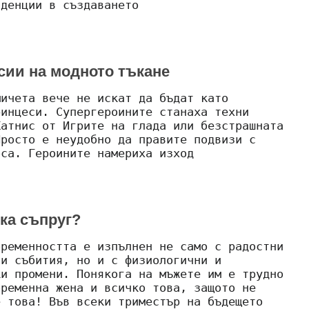
нденции в създаването
сии на модното тъкане
мичета вече не искат да бъдат като
ринцеси. Супергероините станаха техни
Катнис от Игрите на глада или безстрашната
Просто е неудобно да правите подвизи с
оса. Героините намериха изход
ка съпруг?
бременността е изпълнен не само с радостни
 и събития, но и с физиологични и
ки промени. Понякога на мъжете им е трудно
бременна жена и всичко това, защото не
е това! Във всеки триместър на бъдещето