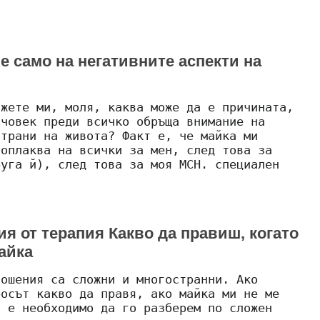
 само на негативните аспекти на
ажете ми, моля, каква може да е причината,
 човек преди всичко обръща внимание на
страни на живота? Факт е, че майка ми
 оплаква на всички за мен, след това за
руга й), след това за моя MCH. специален
я от терапия Какво да правиш, когато
айка
ношения са сложни и многостранни. Ако
росът какво да правя, ако майка ми не ме
а е необходимо да го разберем по сложен