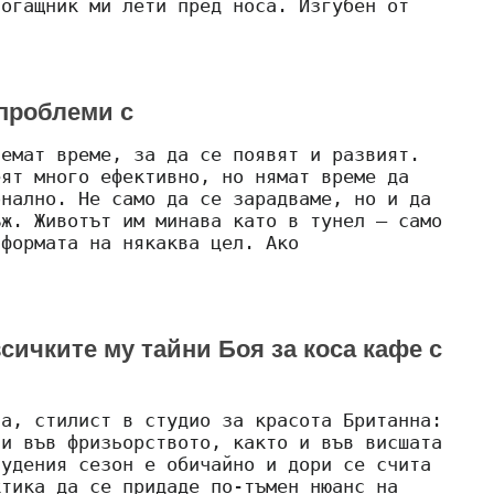
погащник ми лети пред носа. Изгубен от
 проблеми с
немат време, за да се появят и развият.
еят много ефективно, но нямат време да
онално. Не само да се зарадваме, но и да
ъж. Животът им минава като в тунел – само
 формата на някаква цел. Ако
всичките му тайни Боя за коса кафе с
ва, стилист в студио за красота Британна:
ии във фризьорството, както и във висшата
тудения сезон е обичайно и дори се счита
ктика да се придаде по-тъмен нюанс на