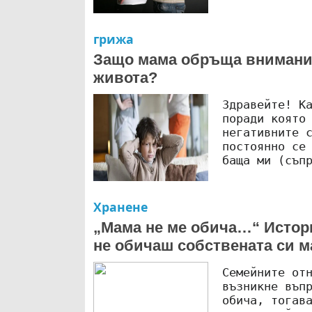
грижа
Защо мама обръща внимание
живота?
Здравейте! К
поради която
негативните 
постоянно се
баща ми (съп
Хранене
„Мама не ме обича…“ Истори
не обичаш собствената си м
Семейните от
възникне въп
обича, тогав