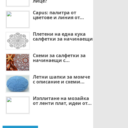
лице?
Capus: палитра от
цветове и линия от...
Плетени на една кука
салфетки за начинаещи
Схеми за салфетки за
начинаещи с...
Летни шапки за момче
с описание и схеми...
Изплитане на мозайка
от ленти плат, идеи от...