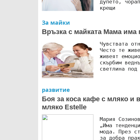
дупето, чора
крещи
За майки
Връзка с майката Мама има
Чувствата от
Често те жив
живеят емоци
скърбим ведн
светлина под
развитие
Боя за коса кафе с мляко и 
мляко Estelle
Мария Созино
„Има тенденц
мода. През с
за добра пра