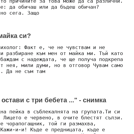
ато причините за това може да са различни.
ре: да обичаш или да бъдеш обичан?
чно сега. Защо
майка си?
сихолог: Факт е, че не чувствам и не
 и разбиране към мен от майка ми. Тъй като
обаждам с надеждата, че ще получа подкрепа
от нея, мили думи, но в отговор Чувам само
и. Да не съм там
стави с три бебета ..." - снимка
дна пейка в съблекалнята на групата.Ти си
. Лицето е червено, в очите блестят сълзи.
уе чорапогащник, той ги размахва,
 Кажи-и-и! Къде е предницата, къде е