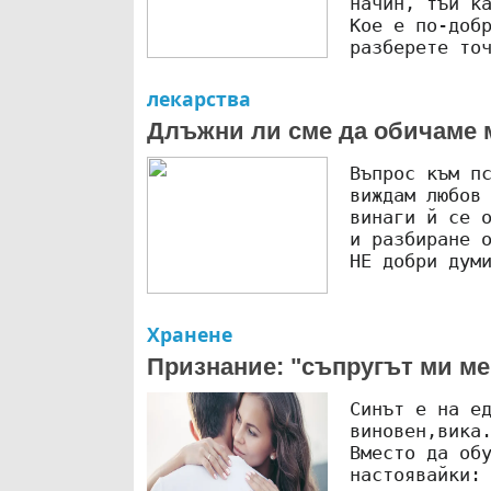
начин, тъй к
Кое е по-доб
разберете то
лекарства
Длъжни ли сме да обичаме 
Въпрос към п
виждам любов
винаги й се 
и разбиране 
НЕ добри дум
Хранене
Признание: "съпругът ми ме о
Синът е на е
виновен,вика
Вместо да об
настоявайки: