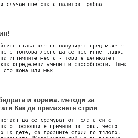
зи случай цветовата палитра трябва
ин!
айлинг става все по-популярен сред мъжете
 не е толкова лесно да се постигне гладка
 на интимните места - това е деликатен
сква определени умения и способности. Няма
и сте жена или мъж
бедрата и корема: методи за
тати Как да премахнете стрии
апочват да се срамуват от телата си с
дна от основните причини за това, често
то на дете, са грозните стрии по тялото.