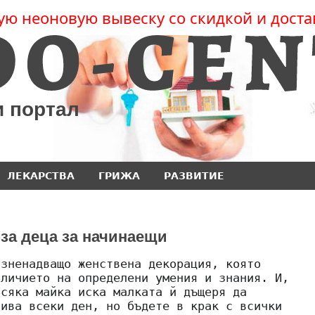
ую неоновую вывеску со скидкой и доста
и портал
ЛЕКАРСТВА
ГРИЖА
РАЗВИТИЕ
 за деца за начинаещи
изненадващо женствена декорация, която
аличието на определени умения и знания. И,
всяка майка иска малката й дъщеря да
сива всеки ден, но бъдете в крак с всички