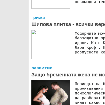
новомодни те
грижа
Шипова плитка - всички вер
Модерните мо
беззащитни п
идоли. Като 
Лара Крофт. 
разпусната к
развитие
Защо бременната жена не ис
Периодът на 
преживявания
психологичес
да разберат 
знаят какво 