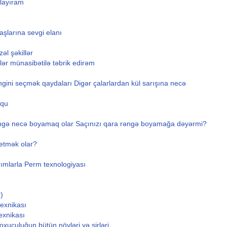
ulayıram
aşlarına sevgi elanı
əl şəkillər
lər münasibətilə təbrik edirəm
gini seçmək qaydaları Digər çalarlardan kül sarışına necə
oqu
əngə necə boyamaq olar Saçınızı qara rəngə boyamağa dəyərmi?
etmək olar?
rımlarla Perm texnologiyası
)
exnikası
exnikası
oxuculuğun bütün növləri və sirləri