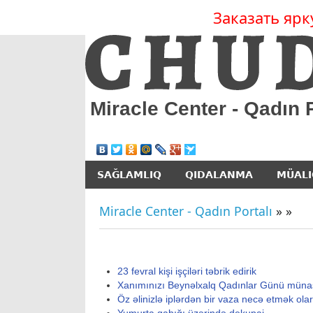
Заказать ярк
Miracle Center - Qadın P
SAĞLAMLIQ
QIDALANMA
MÜALI
Miracle Center - Qadın Portalı
»
»
23 fevral kişi işçiləri təbrik edirik
Xanımınızı Beynəlxalq Qadınlar Günü münasi
Öz əlinizlə iplərdən bir vaza necə etmək olar