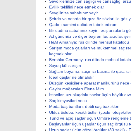
Sevdiklərinizə can sağlığı və cansağlığı arz
Evlilik təklifini necə etmək olar
Sevgilinizə sabahınız xeyir
Şeirdə və nəsrdə bir qıza öz sözləri ilə göz y
Qadını səmimi qəlbdən təbrik edirəm
Bir qadına sabahınız xeyir - xoş arzularla göz
Ad gününüz və digər bayramlar, arzular, şeir
H&M Almaniya: rus dilində məhsul kataloqu
Sarışın moda çalarları və mükəmməl saç rən
keçmək olar
Bershka Germany: rus dilində məhsul katal
Soyuq kül sarışın
Sağlam boyama: saçınızı basma ilə qara r
İdeal qaşlar nə olmalıdır
Düzgün kəsicilərlə aparat manikürünü necə 
Geyim mağazaları Elena Miro
İstənilən uzunluqdakı saçlar üçün böyük qıv
Saç kimyəviləri necə
Moda baş bantları: dəbli saç bəzəkləri
Ulduz üslubu: kəsikli üstlər (çoxlu fotoşəkillər
Tünd və açıq saçlar üçün Ombre rəngləmə t
Başlayanlar üçün uşaqlar üçün saç örgüsü t
Uzun saçlar üçün gözəl örgülər (80 şəkil) - T