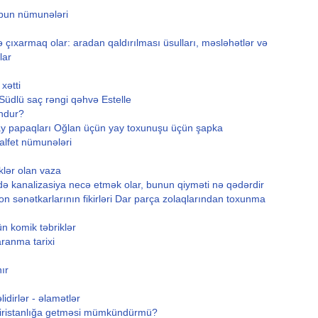
ubun nümunələri
 çıxarmaq olar: aradan qaldırılması üsulları, məsləhətlər və
lar
xətti
 Südlü saç rəngi qəhvə Estelle
ndur?
 yay papaqları Oğlan üçün yay toxunuşu üçün şapka
alfet nümunələri
əklər olan vaza
vdə kanalizasiya necə etmək olar, bunun qiyməti nə qədərdir
 sənətkarlarının fikirləri Dar parça zolaqlarından toxunma
n komik təbriklər
aranma tarixi
ır
idirlər - əlamətlər
biristanlığa getməsi mümkündürmü?