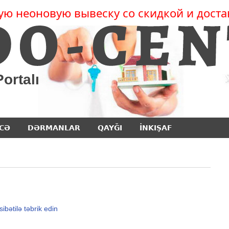
ую неоновую вывеску со скидкой и доста
ortalı
CƏ
DƏRMANLAR
QAYĞI
İNKIŞAF
bətilə təbrik edin