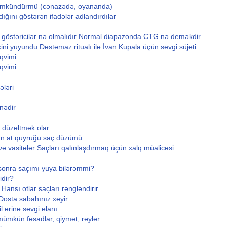
 mümkündürmü (cənazədə, oyananda)
dığını göstərən ifadələr adlandırdılar
 göstəricilər nə olmalıdır Normal diapazonda CTG nə deməkdir
ini yuyundu Dəstəmaz ritualı ilə İvan Kupala üçün sevgi süjeti
qvimi
qvimi
ələri
nədir
 düzəltmək olar
çün at quyruğu saç düzümü
ə vasitələr Saçları qalınlaşdırmaq üçün xalq müalicəsi
sonra saçımı yuya bilərəmmi?
idir?
Hansı otlar saçları rəngləndirir
 Dosta sabahınız xeyir
il ərinə sevgi elanı
 mümkün fəsadlar, qiymət, rəylər