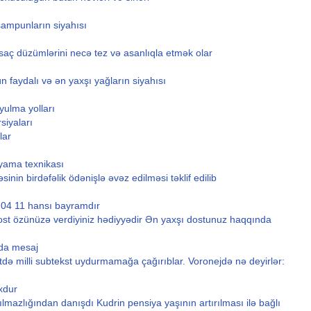
şampunların siyahısı
saç düzümlərini necə tez və asanlıqla etmək olar
 faydalı və ən yaxşı yağların siyahısı
ulma yolları
siyaları
lar
oyama texnikası
inin birdəfəlik ödənişlə əvəz edilməsi təklif edilib
nü 04 11 hansı bayramdır
Dost özünüzə verdiyiniz hədiyyədir Ən yaxşı dostunuz haqqında
da mesaj
tdə milli subtekst uydurmamağa çağırıblar. Voronejdə nə deyirlər:
xdur
lmazlığından danışdı Kudrin pensiya yaşının artırılması ilə bağlı