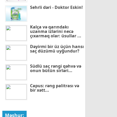
Sehrli dəri - Doktor Eskin!
Kalça və qarındakı
uzanma izlərini necə
çıxarmaq olar: üsullar ...
Dəyirmi bir üz üçün hansı
saç düzümü uyğundur?
Südlü saç rəngi qəhvə və
onun bütün sirləri...
Capus: rəng palitrası və
bir xətt...
Məşhur: