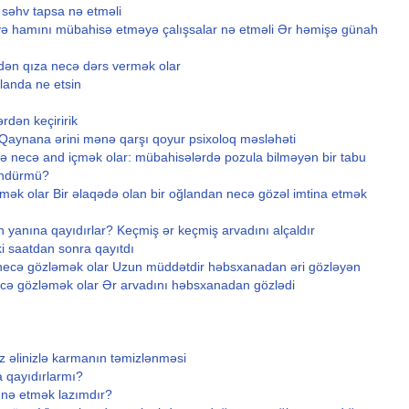
 səhv tapsa nə etməli
və hamını mübahisə etməyə çalışsalar nə etməli Ər həmişə günah
edən qıza necə dərs vermək olar
landa ne etsin
ərdən keçiririk
 Qaynana ərini mənə qarşı qoyur psixoloq məsləhəti
zlə necə and içmək olar: mübahisələrdə pozula bilməyən bir tabu
ündürmü?
mək olar Bir əlaqədə olan bir oğlandan necə gözəl imtina etmək
 yanına qayıdırlar? Keçmiş ər keçmiş arvadını alçaldır
ki saatdan sonra qayıtdı
i necə gözləmək olar Uzun müddətdir həbsxanadan əri gözləyən
ecə gözləmək olar Ər arvadını həbsxanadan gözlədi
əlinizlə karmanın təmizlənməsi
 qayıdırlarmı?
a nə etmək lazımdır?