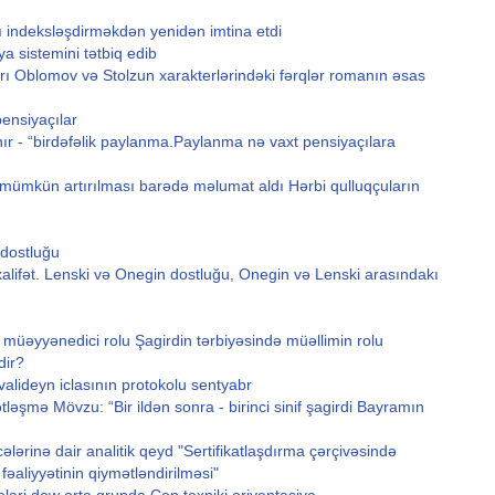
ı indeksləşdirməkdən yenidən imtina etdi
a sistemini tətbiq edib
 Oblomov və Stolzun xarakterlərindəki fərqlər romanın əsas
pensiyaçılar
ır - “birdəfəlik paylanma.Paylanma nə vaxt pensiyaçılara
 mümkün artırılması barədə məlumat aldı Hərbi qulluqçuların
 dostluğu
ifət. Lenski və Onegin dostluğu, Onegin və Lenski arasındakı
 müəyyənedici rolu Şagirdin tərbiyəsində müəllimin rolu
dir?
alideyn iclasının protokolu sentyabr
ləşmə Mövzu: “Bir ildən sonra - birinci sinif şagirdi Bayramın
ələrinə dair analitik qeyd "Sertifikatlaşdırma çərçivəsində
əaliyyətinin qiymətləndirilməsi"