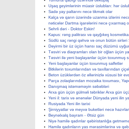
Yumurta qabığı üzərində dekupaj
Uşaq geyimlərinin müasir üslubları: hər üsl
Sadə yay paltarını necə tikmək olar
Kalça və qarın üzərində uzanma izlərini necə
nəticələr Dartma işarələrini necə çıxarmaq o
Sehrli dəri - Doktor Eskin!
Kapus: rəng palitrası və qayğıkeş kosmetika 
Südlü saç rəngi qəhvə və onun bütün sirləri
Dəyirmi bir üz üçün hansı saç düzümü uyğu
Təsviri və diaqramları olan bir oğlan üçün
Təsviri ilə yeni başlayanlar üçün toxunmuş s
Yeni başlayanlar üçün toxunmuş salfetlər
Bitkilərin toxumlarından və taxıllarından çiç
Beton üzüklərdən öz əllərinizlə xüsusi bir e
Parça zolaqlarından mozaika toxuması, Yapon
Danışmaq istəməməyin səbəbləri
Arxa gün üçün gülməli təbriklər Arxa gün üçü
Yeni il: tarix və ənənələr Dünyada yeni ilin y
Rusiyada Yeni ilin tarixi
Şirniyyatlar və meyvə buketləri necə hazırlan
Beynəlxalq bayram - Ətsiz gün
Niyə hamilə qadınlar qəbiristanlığa getməməl
Hamilə qadınların yas mərasimlərinə və qə