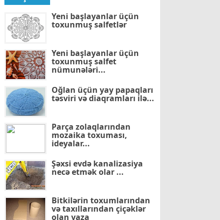
Yeni başlayanlar üçün
toxunmuş salfetlər
Yeni başlayanlar üçün
toxunmuş salfet
nümunələri...
Oğlan üçün yay papaqları
təsviri və diaqramları ilə...
Parça zolaqlarından
mozaika toxuması,
ideyalar...
Şəxsi evdə kanalizasiya
necə etmək olar ...
Bitkilərin toxumlarından
və taxıllarından çiçəklər
olan vaza