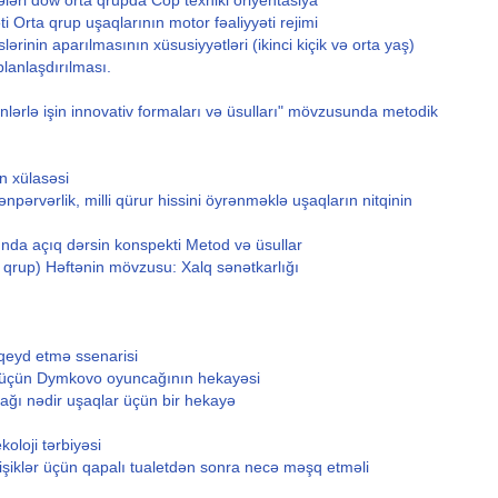
ləri dow orta qrupda Cop texniki oriyentasiya
 Orta qrup uşaqlarının motor fəaliyyəti rejimi
ərinin aparılmasının xüsusiyyətləri (ikinci kiçik və orta yaş)
planlaşdırılması.
lərlə işin innovativ formaları və üsulları" mövzusunda metodik
in xülasəsi
npərvərlik, milli qürur hissini öyrənməklə uşaqların nitqinin
nda açıq dərsin konspekti Metod və üsullar
k qrup) Həftənin mövzusu: Xalq sənətkarlığı
qeyd etmə ssenarisi
r üçün Dymkovo oyuncağının hekayəsi
ğı nədir uşaqlar üçün bir hekayə
loji tərbiyəsi
 Pişiklər üçün qapalı tualetdən sonra necə məşq etməli