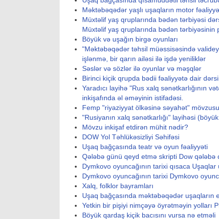
Uşaq bağçasında qısamüddətli təhsil təcrübə
Məktəbəqədər yaşlı uşaqların motor fəaliyyəti
Müxtəlif yaş qruplarında bədən tərbiyəsi dərsl
Müxtəlif yaş qruplarında bədən tərbiyəsinin 
Böyük və uşağın birgə oyunları
"Məktəbəqədər təhsil müəssisəsində valideyn
işlənmə, bir qarın ailəsi ilə işdə yeniliklər
Səslər və sözlər ilə oyunlar və məşqlər
Birinci kiçik qrupda bədii fəaliyyətə dair dərs
Yaradıcı layihə "Rus xalq sənətkarlığının vətə
inkişafında əl əməyinin istifadəsi.
Femp "riyaziyyat ölkəsinə səyahət" mövzusu
"Rusiyanın xalq sənətkarlığı" layihəsi (böyü
Mövzu inkişaf etdirən mühit nədir?
DOW Yol Təhlükəsizliyi Səhifəsi
Uşaq bağçasında teatr və oyun fəaliyyəti
Qələbə günü qeyd etmə skripti Dow qələbə 
Dymkovo oyuncağının tarixi qısaca Uşaqla
Dymkovo oyuncağının tarixi Dymkovo oyunca
Xalq, folklor bayramları
Uşaq bağçasında məktəbəqədər uşaqların eko
Yetkin bir pişiyi nimçəyə öyrətməyin yolları
Böyük qardaş kiçik bacısını vursa nə etməli