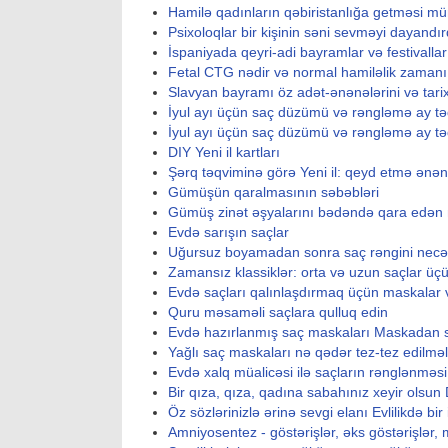
Hamilə qadınların qəbiristanlığa getməsi
Psixoloqlar bir kişinin səni sevməyi dayandır
İspaniyada qeyri-adi bayramlar və festivallar
Fetal CTG nədir və normal hamiləlik zamanı
Slavyan bayramı öz adət-ənənələrini və tarix
İyul ayı üçün saç düzümü və rəngləmə ay tə
İyul ayı üçün saç düzümü və rəngləmə ay tə
DIY Yeni il kartları
Şərq təqviminə görə Yeni il: qeyd etmə ənən
Gümüşün qaralmasının səbəbləri
Gümüş zinət əşyalarını bədəndə qara edən 
Evdə sarışın saçlar
Uğursuz boyamadan sonra saç rəngini necə
Zamansız klassiklər: orta və uzun saçlar ü
Evdə saçları qalınlaşdırmaq üçün maskalar v
Quru məsaməli saçlara qulluq edin
Evdə hazırlanmış saç maskaları Maskadan 
Yağlı saç maskaları nə qədər tez-tez edilməl
Evdə xalq müalicəsi ilə saçların rənglənməsi 
Bir qıza, qıza, qadına sabahınız xeyir olsun
Öz sözlərinizlə ərinə sevgi elanı Evlilikdə bir 
Amniyosentez - göstərişlər, əks göstərişlər,