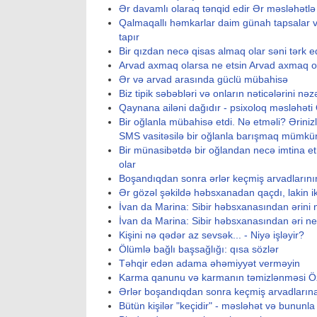
Ər davamlı olaraq tənqid edir Ər məsləhətlə
Qalmaqallı həmkarlar daim günah tapsalar 
tapır
Bir qızdan necə qisas almaq olar səni tərk 
Arvad axmaq olarsa ne etsin Arvad axmaq o
Ər və arvad arasında güclü mübahisə
Biz tipik səbəbləri və onların nəticələrini nəz
Qaynana ailəni dağıdır - psixoloq məsləhəti
Bir oğlanla mübahisə etdi. Nə etməli? Ərini
SMS vasitəsilə bir oğlanla barışmaq mümk
Bir münasibətdə bir oğlandan necə imtina et
olar
Boşandıqdan sonra ərlər keçmiş arvadlarının
Ər gözəl şəkildə həbsxanadan qaçdı, lakin i
İvan da Marina: Sibir həbsxanasından ərin
İvan da Marina: Sibir həbsxanasından əri n
Kişini nə qədər az sevsək... - Niyə işləyir?
Ölümlə bağlı başsağlığı: qısa sözlər
Təhqir edən adama əhəmiyyət verməyin
Karma qanunu və karmanın təmizlənməsi Öz 
Ərlər boşandıqdan sonra keçmiş arvadlarına
Bütün kişilər "keçidir" - məsləhət və bununl