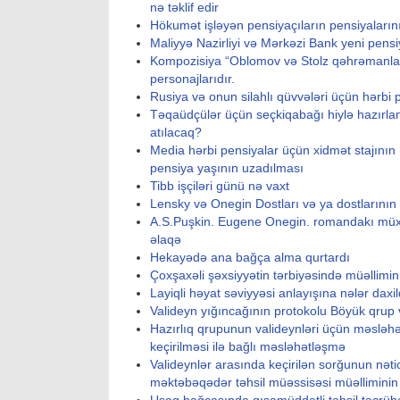
nə təklif edir
Hökumət işləyən pensiyaçıların pensiyaların
Maliyyə Nazirliyi və Mərkəzi Bank yeni pensiy
Kompozisiya “Oblomov və Stolz qəhrəmanları
personajlarıdır.
Rusiya və onun silahlı qüvvələri üçün hərbi 
Təqaüdçülər üçün seçkiqabağı hiylə hazırlan
atılacaq?
Media hərbi pensiyalar üçün xidmət stajının
pensiya yaşının uzadılması
Tibb işçiləri günü nə vaxt
Lensky və Onegin Dostları və ya dostlarının
A.S.Puşkin. Eugene Onegin. romandakı müxal
əlaqə
Hekayədə ana bağça alma qurtardı
Çoxşaxəli şəxsiyyətin tərbiyəsində müəllimin
Layiqli həyat səviyyəsi anlayışına nələr daxil
Valideyn yığıncağının protokolu Böyük qrup v
Hazırlıq qrupunun valideynləri üçün məsləhət
keçirilməsi ilə bağlı məsləhətləşmə
Valideynlər arasında keçirilən sorğunun nətic
məktəbəqədər təhsil müəssisəsi müəlliminin f