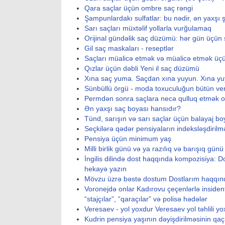
Qara saçlar üçün ombre saç rəngi
Şampunlardakı sulfatlar: bu nədir, ən yaxşı 
Sarı saçları müxtəlif yollarla vurğulamaq
Orijinal gündəlik saç düzümü: hər gün üçün 
Gil saç maskaları - reseptlər
Saçları müalicə etmək və müalicə etmək üçün
Qızlar üçün dəbli Yeni il saç düzümü
Xına saç yuma. Saçdan xına yuyun. Xına yuy
Sünbüllü örgü - moda toxuculuğun bütün ver
Permdən sonra saçlara necə qulluq etmək o
Ən yaxşı saç boyası hansıdır?
Tünd, sarışın və sarı saçlar üçün balayaj b
Seçkilərə qədər pensiyaların indeksləşdirilməs
Pensiya üçün minimum yaş
Milli birlik günü və ya razılıq və barışıq gü
İngilis dilində dost haqqında kompozisiya: 
hekayə yazın
Mövzu üzrə bəstə dostum Dostlarım haqqın
Voronejdə onlar Kadırovu çeçenlərlə insiden
“stajçılar”, “qaraçılar” və polisə hədələr
Veresaev - yol yoxdur Veresaev yol təhlili yo
Kudrin pensiya yaşının dəyişdirilməsinin qaçı